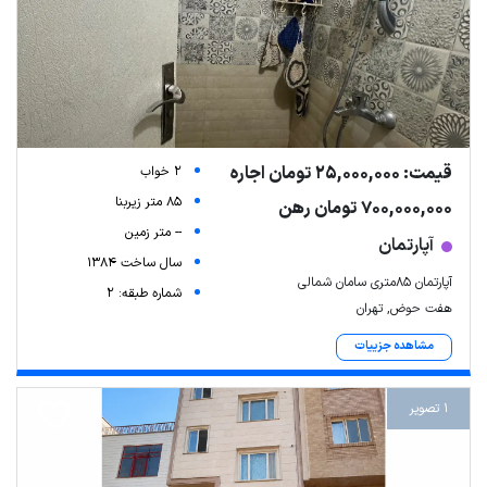
قیمت: 25,000,000 تومان اجاره
2 خواب
85 متر زیربنا
700,000,000 تومان رهن
-- متر زمین
آپارتمان
سال ساخت 1384
آپارتمان ۸۵متری سامان شمالی
شماره طبقه: 2
هفت حوض, تهران
مشاهده جزییات
1 تصویر