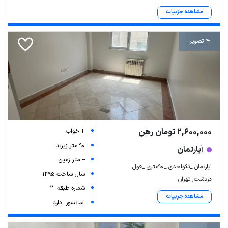
مشاهده جزییات
4 تصویر
2,600,000 تومان رهن
2 خواب
90 متر زیربنا
آپارتمان
-- متر زمین
آپارتمان _تکواحدی _۹۰متری _فول
سال ساخت 1395
دردشت, تهران
شماره طبقه: 2
مشاهده جزییات
آسانسور: دارد