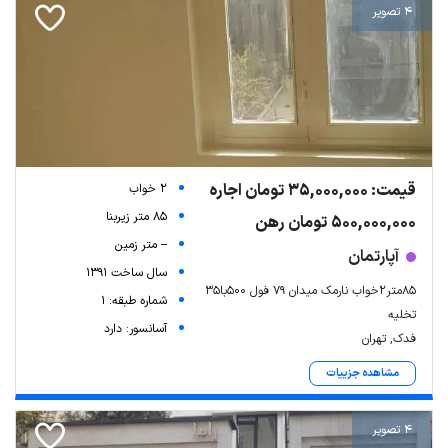
4 تصویر
قیمت: 35,000,000 تومان اجاره
2 خواب
85 متر زیربنا
500,000,000 تومان رهن
-- متر زمین
آپارتمان
سال ساخت 1391
85متر2خواب نارمک میدان 79 فول 500با35
شماره طبقه: 1
تخلیه
آسانسور: دارد
فدک, تهران
مشاهده جزییات
4 تصویر