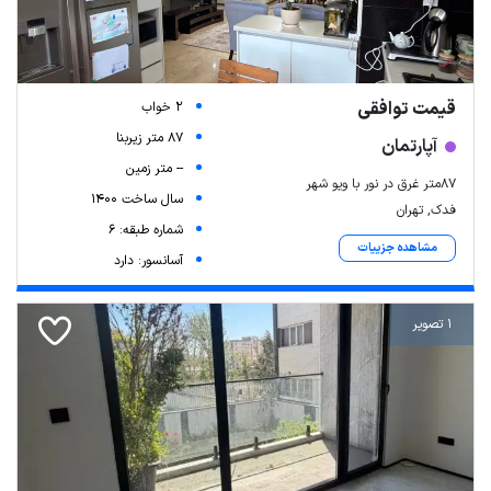
قیمت توافقی
2 خواب
87 متر زیربنا
آپارتمان
-- متر زمین
۸۷متر غرق در نور با ویو شهر
سال ساخت 1400
فدک, تهران
شماره طبقه: 6
مشاهده جزییات
آسانسور: دارد
1 تصویر