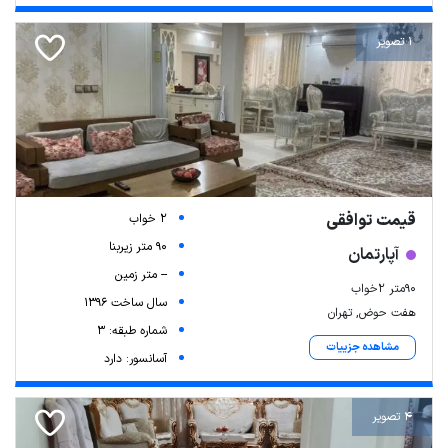
1 تصویر
قیمت توافقی
2 خواب
90 متر زیربنا
آپارتمان
-- متر زمین
۹۰متر ۲خواب
سال ساخت 1396
هفت حوض, تهران
شماره طبقه: 3
مشاهده جزییات
آسانسور: دارد
4 تصویر