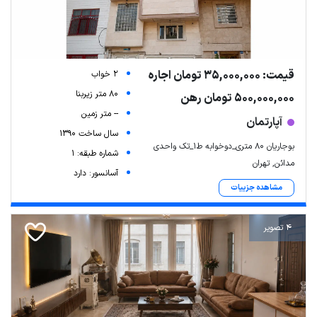
قیمت: 35,000,000 تومان اجاره
2 خواب
80 متر زیربنا
500,000,000 تومان رهن
-- متر زمین
آپارتمان
سال ساخت 1390
بوجاریان ۸۰ متری_دوخوابه ط۱_تک واحدی
شماره طبقه: 1
مدائن, تهران
آسانسور: دارد
مشاهده جزییات
4 تصویر