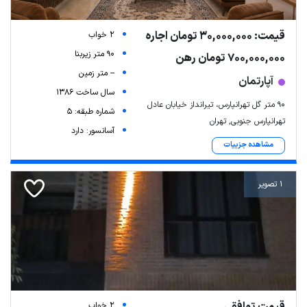
قیمت: 30,000,000 تومان اجاره
2 خواب
90 متر زیربنا
700,000,000 تومان رهن
-- متر زمین
آپارتمان
سال ساخت 1386
۹۰ متر گل تهرانپارس، تیرانداز خیابان عادل
شماره طبقه: 5
تهرانپارس جنوبی, تهران
آسانسور: دارد
مشاهده جزییات
1 تصویر
قیمت توافقی
2 خواب