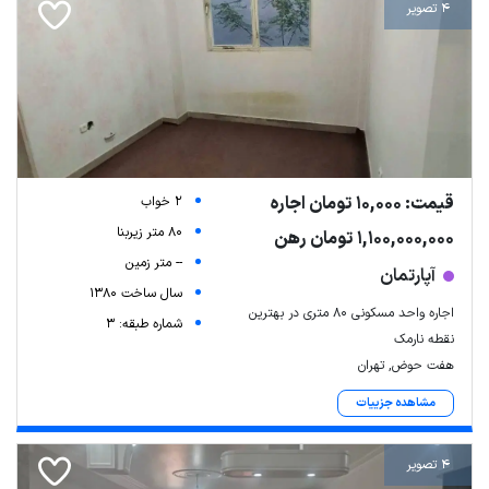
4 تصویر
قیمت: 10,000 تومان اجاره
2 خواب
80 متر زیربنا
1,100,000,000 تومان رهن
-- متر زمین
آپارتمان
سال ساخت 1380
اجاره واحد مسکونی 80 متری در بهترین
شماره طبقه: 3
نقطه نارمک
هفت حوض, تهران
مشاهده جزییات
4 تصویر