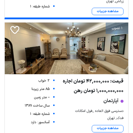
زرکش, تهران
شماره طبقه: 1
مشاهده جزییات
1 تصویر
قیمت: 42,000,000 تومان اجاره
2 خواب
85 متر زیربنا
1,000,000,000 تومان رهن
-- متر زمین
آپارتمان
سال ساخت 1389
دسترسی فوق العاده _فول امکانات
شماره طبقه: 1
فدک, تهران
آسانسور: دارد
مشاهده جزییات