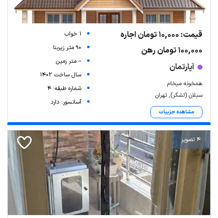
قیمت: 10,000 تومان اجاره
1 خواب
90 متر زیربنا
100,000 تومان رهن
-- متر زمین
آپارتمان
سال ساخت 1402
همخونه میخام
شماره طبقه: 4
سبلان (لشگر), تهران
آسانسور: دارد
مشاهده جزییات
4 تصویر