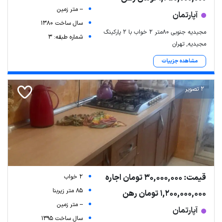
-- متر زمین
آپارتمان
سال ساخت 1380
مجیدیه جنوبی ۸۰متر ۲ خواب با ۲ پارکینگ
شماره طبقه: 3
مجیدیه, تهران
مشاهده جزییات
2 تصویر
Leaflet
| Map data ©
ariamarz.com
قیمت: 30,000,000 تومان اجاره
2 خواب
85 متر زیربنا
1,200,000,000 تومان رهن
-- متر زمین
آپارتمان
سال ساخت 1395