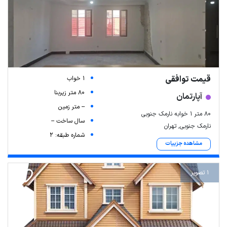
قیمت توافقی
1 خواب
80 متر زیربنا
آپارتمان
-- متر زمین
۸۰ متر ۱ خوابه نارمک جنوبی
سال ساخت --
نارمک جنوبی, تهران
شماره طبقه: 2
مشاهده جزییات
1 تصویر