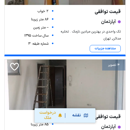
قیمت توافقی
2 خواب
86 متر زیربنا
آپارتمان
-- متر زمین
تک واحدی در بهترین میادین نارمک . تخلیه
سال ساخت 1395
مدائن, تهران
شماره طبقه: 3
مشاهده جزییات
4 تصویر
درخواست
نقشه
قیمت توافقی
2 خواب
ملک
85 متر زیربنا
آپارتمان