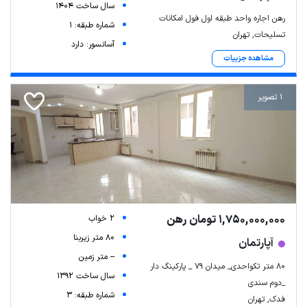
سال ساخت 1404
رهن اجاره واحد طبقه اول فول امکانات
شماره طبقه: 1
تسلیحات, تهران
آسانسور: دارد
مشاهده جزییات
1 تصویر
1,750,000,000 تومان رهن
2 خواب
80 متر زیربنا
آپارتمان
-- متر زمین
۸۰ متر تکواحدی_ میدان ۷۹ _ پارکینگ دار
سال ساخت 1392
_دوم سندی
شماره طبقه: 3
فدک, تهران