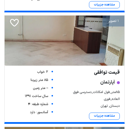
مشاهده جزییات
1 تصویر
قیمت توافقی
2 خواب
85 متر زیربنا
آپارتمان
-- متر زمین
۸۵متر_فول امکانات_دسترسی فوق
سال ساخت 1391
العاده_فوری
شماره طبقه: 4
دبستان, تهران
آسانسور: دارد
مشاهده جزییات