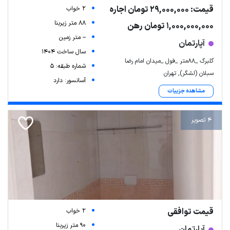
قیمت: 29,000,000 تومان اجاره
2 خواب
88 متر زیربنا
1,000,000,000 تومان رهن
-- متر زمین
آپارتمان
سال ساخت 1404
گلبرگ _۸۸متر _فول _میدان امام رضا
شماره طبقه: 5
سبلان (لشگر), تهران
آسانسور: دارد
مشاهده جزییات
4 تصویر
قیمت توافقی
2 خواب
90 متر زیربنا
آپارتمان