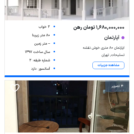
1,680,000,000 تومان رهن
2 خواب
80 متر زیربنا
آپارتمان
-- متر زمین
اپارتمان ۸۰ متری خوش نقشه
سال ساخت 1397
تسلیحات, تهران
شماره طبقه: 2
مشاهده جزییات
آسانسور: دارد
4 تصویر