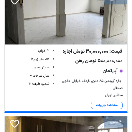
قیمت: 30,000,000 تومان اجاره
2 خواب
85 متر زیربنا
500,000,000 تومان رهن
-- متر زمین
آپارتمان
سال ساخت --
اجاره آپارتمان ۸۵ متری نارمک خیابان حاجی
شماره طبقه: 3
صادقی
مدائن, تهران
مشاهده جزییات
4 تصویر