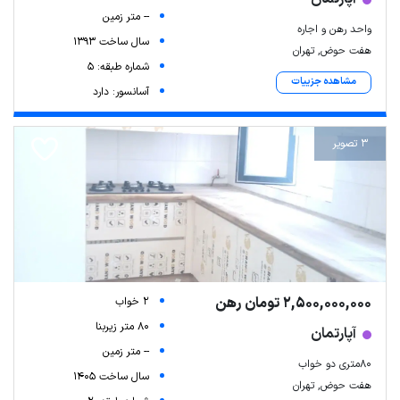
-- متر زمین
واحد رهن و اجاره
سال ساخت 1393
هفت حوض, تهران
شماره طبقه: 5
مشاهده جزییات
آسانسور: دارد
3 تصویر
2,500,000,000 تومان رهن
2 خواب
80 متر زیربنا
آپارتمان
-- متر زمین
۸۰متری دو خواب
سال ساخت 1405
هفت حوض, تهران