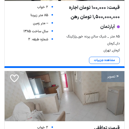
قیمت: 100,000 تومان اجاره
2 خواب
85 متر زیربنا
1,500,000,000 تومان رهن
-- متر زمین
آپارتمان
سال ساخت 1385
85 متر _ شیک سالن پرده خور_پارکینگ
شماره طبقه: 2
دار_کرمان
کرمان, تهران
مشاهده جزییات
4 تصویر
قیمت توافقی
2 خواب