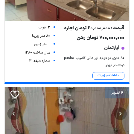
قیمت: 20,000,000 تومان اجاره
2 خواب
80 متر زیربنا
700,000,000 تومان رهن
-- متر زمین
آپارتمان
سال ساخت 1380
۸۰ متری_دوخوابه_نور عالی_کامیاب_pasha
شماره طبقه: 3
دردشت, تهران
مشاهده جزییات
4 تصویر