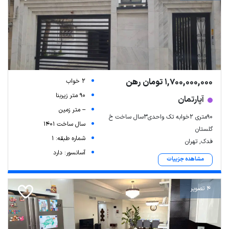
1,700,000,000 تومان رهن
2 خواب
90 متر زیربنا
آپارتمان
-- متر زمین
۹۰متری ۲خوابه تک واحدی۳سال ساخت خ
سال ساخت 1401
گلستان
شماره طبقه: 1
فدک, تهران
آسانسور: دارد
مشاهده جزییات
4 تصویر