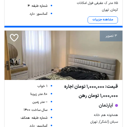
۸۵ متر ک عقیقی فول امکانات
شماره طبقه: 4
کرمان, تهران
آسانسور: دارد
مشاهده جزییات
3 تصویر
قیمت: 1,000,000 تومان اجاره
1 خواب
80 متر زیربنا
1,000,000 تومان رهن
-- متر زمین
آپارتمان
سال ساخت 1400
همخونه هم خانه
شماره طبقه: همکف
سبلان (لشگر), تهران
آسانسور: دارد