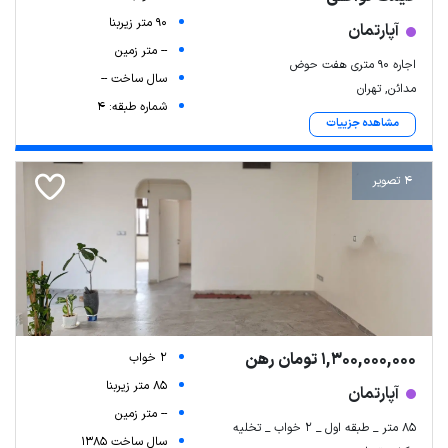
90 متر زیربنا
آپارتمان
-- متر زمین
اجاره ۹۰ متری هفت حوض
سال ساخت --
مدائن, تهران
شماره طبقه: 4
مشاهده جزییات
4 تصویر
1,300,000,000 تومان رهن
2 خواب
85 متر زیربنا
آپارتمان
-- متر زمین
۸۵ متر _ طبقه اول _ ۲ خواب _ تخلیه
سال ساخت 1385