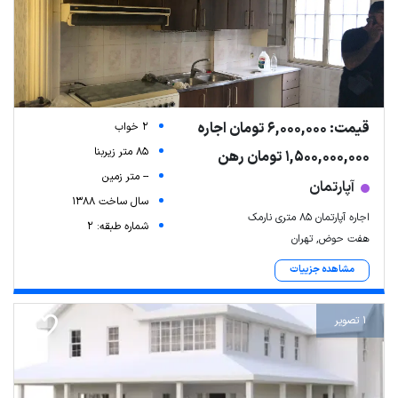
قیمت: 6,000,000 تومان اجاره
2 خواب
85 متر زیربنا
1,500,000,000 تومان رهن
-- متر زمین
آپارتمان
سال ساخت 1388
اجاره آپارتمان ۸۵ متری نارمک
شماره طبقه: 2
هفت حوض, تهران
مشاهده جزییات
1 تصویر