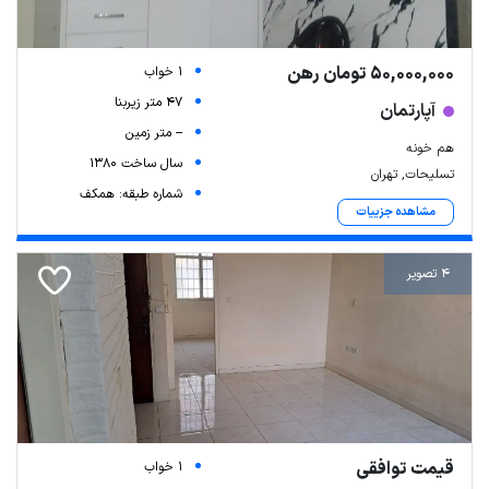
50,000,000 تومان رهن
1 خواب
47 متر زیربنا
آپارتمان
-- متر زمین
هم خونه
سال ساخت 1380
تسلیحات, تهران
شماره طبقه: همکف
مشاهده جزییات
4 تصویر
قیمت توافقی
1 خواب