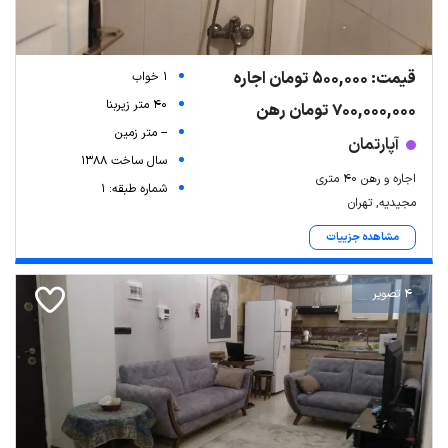
قیمت: 500,000 تومان اجاره
1 خواب
40 متر زیربنا
700,000,000 تومان رهن
-- متر زمین
آپارتمان
سال ساخت 1388
اجاره و رهن ۴۰ متری
شماره طبقه: 1
مجیدیه, تهران
مشاهده جزییات
4 تصویر