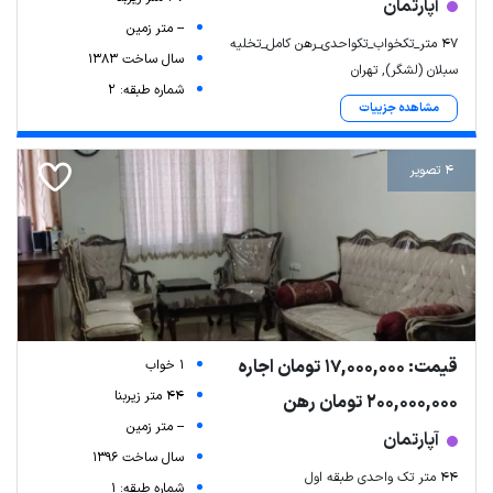
آپارتمان
-- متر زمین
47 متر_تکخواب_تکواحدی_رهن کامل_تخلیه
سال ساخت 1383
سبلان (لشگر), تهران
شماره طبقه: 2
مشاهده جزییات
4 تصویر
قیمت: 17,000,000 تومان اجاره
1 خواب
44 متر زیربنا
200,000,000 تومان رهن
-- متر زمین
آپارتمان
سال ساخت 1396
۴۴ متر تک واحدی طبقه اول
شماره طبقه: 1