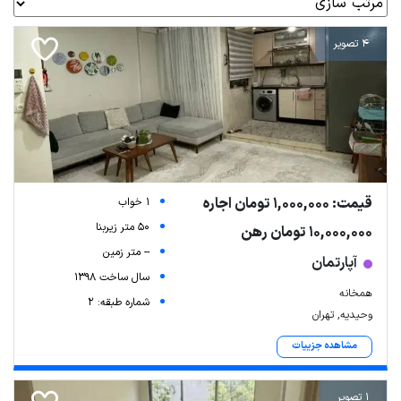
4 تصویر
قیمت: 1,000,000 تومان اجاره
1 خواب
50 متر زیربنا
10,000,000 تومان رهن
-- متر زمین
آپارتمان
سال ساخت 1398
همخانه
شماره طبقه: 2
وحیدیه, تهران
مشاهده جزییات
1 تصویر