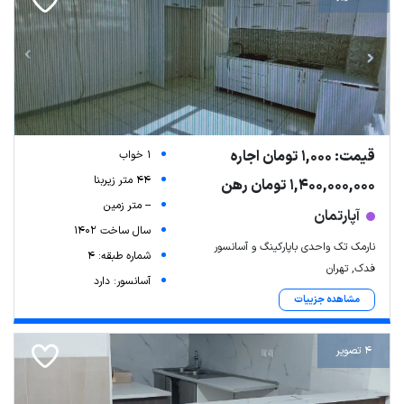
قیمت: 1,000 تومان اجاره
1 خواب
44 متر زیربنا
1,400,000,000 تومان رهن
-- متر زمین
آپارتمان
سال ساخت 1402
نارمک تک واحدی باپارکینگ و آسانسور
شماره طبقه: 4
فدک, تهران
آسانسور: دارد
مشاهده جزییات
4 تصویر