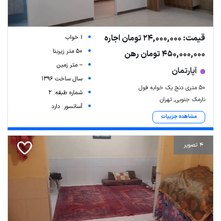
قیمت: 24,000,000 تومان اجاره
1 خواب
50 متر زیربنا
450,000,000 تومان رهن
-- متر زمین
آپارتمان
سال ساخت 1396
50 متری دنج یک خوابه فول
شماره طبقه: 2
نارمک جنوبی, تهران
آسانسور: دارد
مشاهده جزییات
4 تصویر