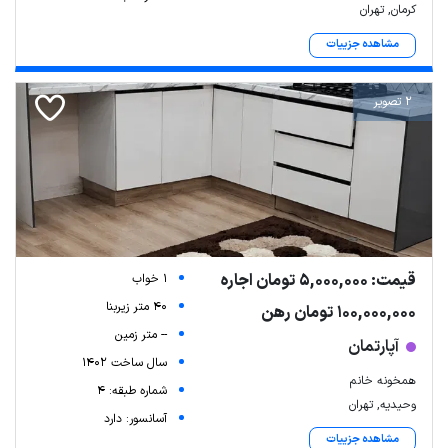
کرمان, تهران
مشاهده جزییات
2 تصویر
Leaflet
| Map data ©
ariamarz.com
قیمت: 5,000,000 تومان اجاره
1 خواب
40 متر زیربنا
100,000,000 تومان رهن
-- متر زمین
آپارتمان
سال ساخت 1402
همخونه خانم
شماره طبقه: 4
وحیدیه, تهران
آسانسور: دارد
مشاهده جزییات