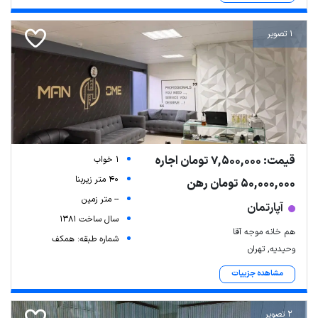
1 تصویر
قیمت: 7,500,000 تومان اجاره
1 خواب
40 متر زیربنا
50,000,000 تومان رهن
-- متر زمین
آپارتمان
سال ساخت 1381
هم خانه موجه آقا
شماره طبقه: همکف
وحیدیه, تهران
مشاهده جزییات
2 تصویر