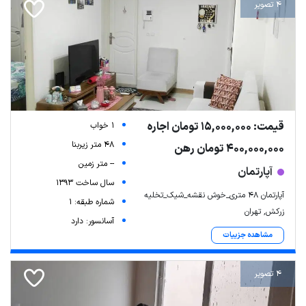
4 تصویر
قیمت: 15,000,000 تومان اجاره
1 خواب
48 متر زیربنا
400,000,000 تومان رهن
-- متر زمین
آپارتمان
سال ساخت 1393
آپارتمان ۴۸ متری_خوش نقشه_شیک_تخلیه
شماره طبقه: 1
زرکش, تهران
آسانسور: دارد
مشاهده جزییات
4 تصویر