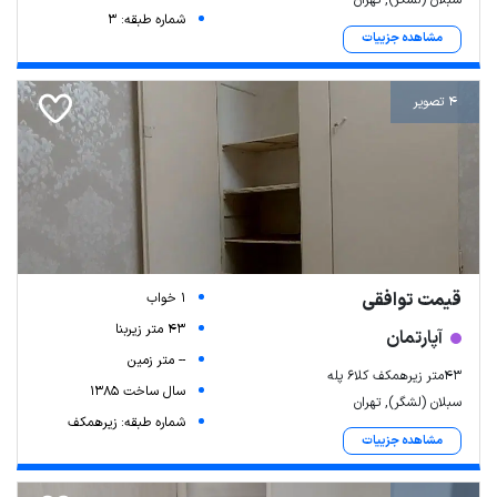
سبلان (لشگر), تهران
شماره طبقه: 3
مشاهده جزییات
4 تصویر
قیمت توافقی
1 خواب
43 متر زیربنا
آپارتمان
-- متر زمین
۴۳متر زیرهمکف کلا۶ پله
سال ساخت 1385
سبلان (لشگر), تهران
شماره طبقه: زیرهمکف
مشاهده جزییات