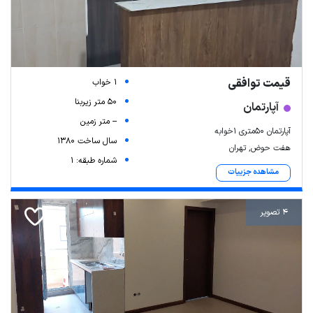
قیمت توافقی
1 خواب
50 متر زیربنا
آپارتمان
-- متر زمین
آپارتمان ۵۰متری ۱خوابه
سال ساخت 1380
هفت حوض, تهران
شماره طبقه: 1
مشاهده جزییات
4 تصویر