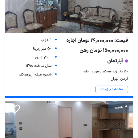
قیمت: 14,000,000 تومان اجاره
1 خواب
50 متر زیربنا
150,000,000 تومان رهن
-- متر زمین
آپارتمان
سال ساخت 1398
۵۰ متر زیر همکف رهن و اجاره
شماره طبقه: زیرهمکف
کرمان, تهران
مشاهده جزییات
4 تصویر