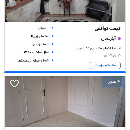
قیمت توافقی
1 خواب
50 متر زیربنا
آپارتمان
-- متر زمین
اجاره آپارتمان ۵۰ متری تک خواب
سال ساخت 1380
کرمان, تهران
شماره طبقه: زیرهمکف
مشاهده جزییات
4 تصویر