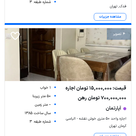
شماره طبقه: 3
فدک, تهران
مشاهده جزییات
4 تصویر
قیمت: 15,000,000 تومان اجاره
1 خواب
50 متر زیربنا
700,000,000 تومان رهن
-- متر زمین
آپارتمان
سال ساخت 1385
اجاره واحد ۵۰ متری خوش نقشه - الیاسی
شماره طبقه: 3
کرمان, تهران