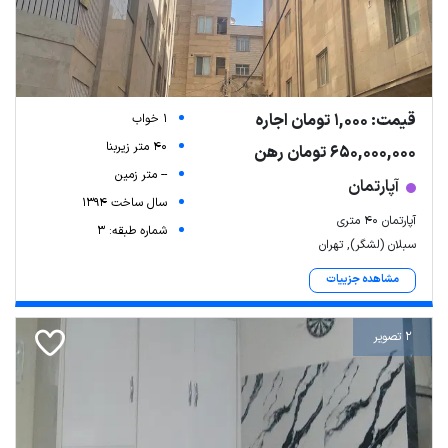
قیمت: 1,000 تومان اجاره
1 خواب
40 متر زیربنا
650,000,000 تومان رهن
-- متر زمین
آپارتمان
سال ساخت 1394
آپارتمان ۴۰ متری
شماره طبقه: 3
سبلان (لشگر), تهران
مشاهده جزییات
2 تصویر