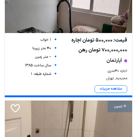
قیمت: 500,000 تومان اجاره
1 خواب
40 متر زیربنا
700,000,000 تومان رهن
-- متر زمین
آپارتمان
سال ساخت 1385
اجاره ۴۰متری
شماره طبقه: 1
مجیدیه, تهران
مشاهده جزییات
4 تصویر