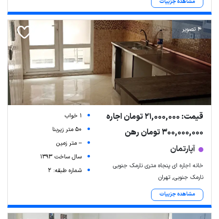
مشاهده جزییات
4 تصویر
قیمت: 21,000,000 تومان اجاره
1 خواب
50 متر زیربنا
300,000,000 تومان رهن
-- متر زمین
آپارتمان
سال ساخت 1393
خانه اجاره ای پنجاه متری نارمک جنوبی
شماره طبقه: 2
نارمک جنوبی, تهران
مشاهده جزییات