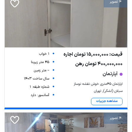
4 تصویر
قیمت: 15,000,000 تومان اجاره
1 خواب
45 متر زیربنا
400,000,000 تومان رهن
-- متر زمین
آپارتمان
سال ساخت 1403
اپارتمان ۴۵متری خوش نقشه نوساز
شماره طبقه: 1
سبلان (لشگر), تهران
آسانسور: دارد
مشاهده جزییات
4 تصویر