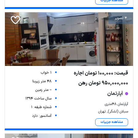
مشاهده جزییات
4 تصویر
قیمت: 100,000 تومان اجاره
1 خواب
48 متر زیربنا
950,000,000 تومان رهن
-- متر زمین
آپارتمان
سال ساخت 1394
آپارتمان ۴۸متری
شماره طبقه: 1
سبلان (لشگر), تهران
آسانسور: دارد
مشاهده جزییات