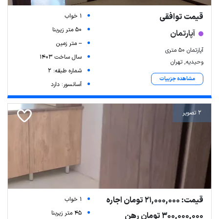
قیمت توافقی
1 خواب
50 متر زیربنا
آپارتمان
-- متر زمین
آپارتمان ۵۰ متری
سال ساخت 1403
وحیدیه, تهران
شماره طبقه: 2
مشاهده جزییات
آسانسور: دارد
2 تصویر
قیمت: 21,000,000 تومان اجاره
1 خواب
45 متر زیربنا
300,000,000 تومان رهن