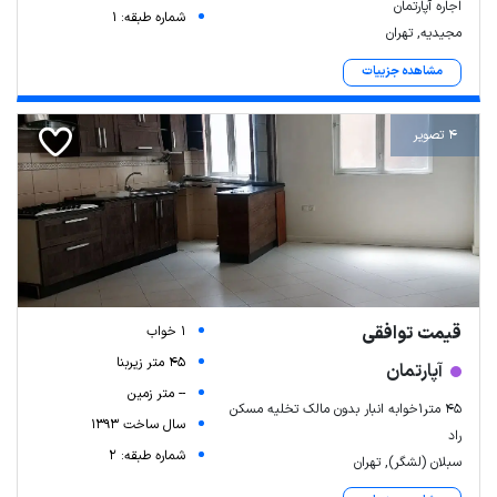
اجاره آپارتمان
شماره طبقه: 1
مجیدیه, تهران
مشاهده جزییات
4 تصویر
قیمت توافقی
1 خواب
45 متر زیربنا
آپارتمان
-- متر زمین
45 متر1خوابه انبار بدون مالک تخلیه مسکن
سال ساخت 1393
راد
شماره طبقه: 2
سبلان (لشگر), تهران