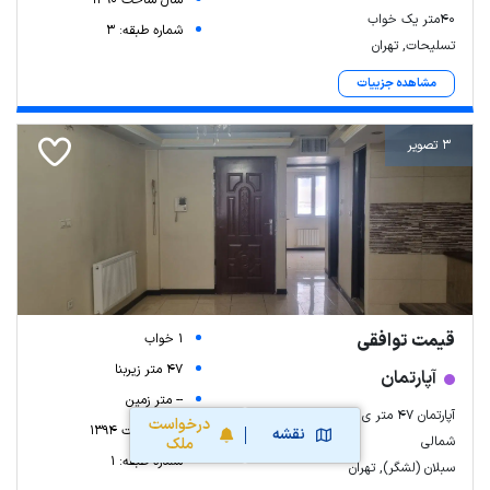
۴۰متر یک خواب
شماره طبقه: 3
تسلیحات, تهران
مشاهده جزییات
3 تصویر
قیمت توافقی
1 خواب
47 متر زیربنا
آپارتمان
-- متر زمین
آپارتمان ۴۷ متر ی یک خوابه در سبلان
درخواست
سال ساخت 1394
نقشه
شمالی
ملک
شماره طبقه: 1
سبلان (لشگر), تهران