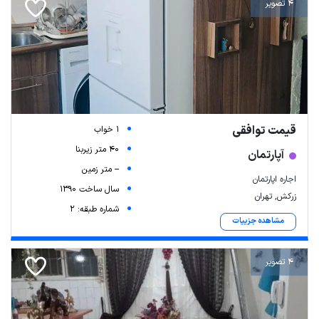
4 تصویر
قیمت توافقی
1 خواب
40 متر زیربنا
آپارتمان
-- متر زمین
اجاره اپارتمان
سال ساخت 1390
زرکش, تهران
شماره طبقه: 2
مشاهده جزییات
4 تصویر