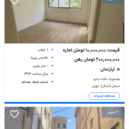
قیمت: 10,000,000 تومان اجاره
1 خواب
50 متر زیربنا
200,000,000 تومان رهن
-- متر زمین
آپارتمان
سال ساخت 1379
همخونه خانه ندارم
شماره طبقه: همکف
سبلان (لشگر), تهران
مشاهده جزییات
2 تصویر