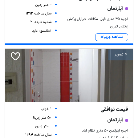
-- متر زمین
آپارتمان
سال ساخت 1392
اجاره ۴۵ متری فول امکانات خیابان زرکش
شماره طبقه: 2
زرکش, تهران
آسانسور: دارد
مشاهده جزییات
4 تصویر
قیمت توافقی
1 خواب
50 متر زیربنا
آپارتمان
-- متر زمین
اجاره اپارتمان ۵۰ متری نظام اباد
سال ساخت 1394