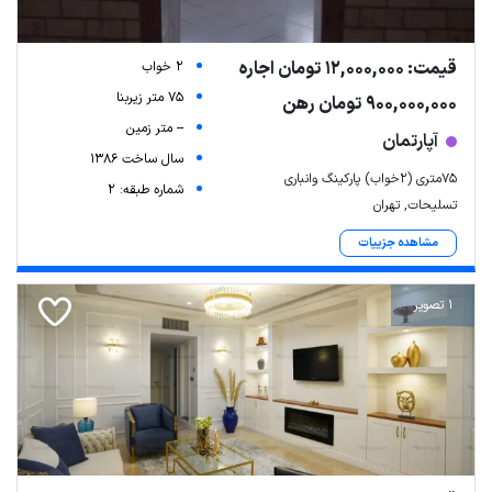
قیمت: 12,000,000 تومان اجاره
2 خواب
75 متر زیربنا
900,000,000 تومان رهن
-- متر زمین
آپارتمان
سال ساخت 1386
۷۵متری (۲خواب) پارکینگ وانباری
شماره طبقه: 2
تسلیحات, تهران
مشاهده جزییات
1 تصویر