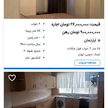
قیمت: 26,000,000 تومان اجاره
2 خواب
78 متر زیربنا
900,000,000 تومان رهن
-- متر زمین
آپارتمان
سال ساخت 1400
۷۸ متر ۲ خواب فول امکانات
شماره طبقه: 2
نارمک جنوبی, تهران
آسانسور: دارد
مشاهده جزییات
4 تصویر