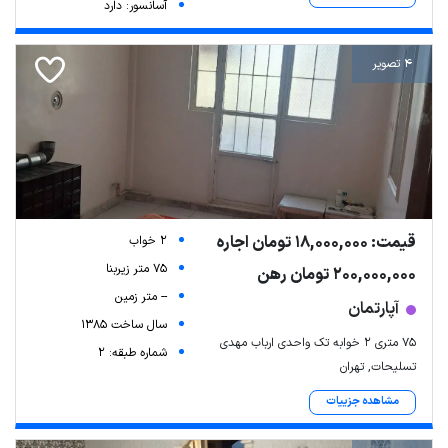
آسانسور: دارد
4 تصویر
قیمت: 18,000,000 تومان اجاره
2 خواب
75 متر زیربنا
200,000,000 تومان رهن
-- متر زمین
آپارتمان
سال ساخت 1385
۷۵ متری ۲ خوابه تک واحدی ارباب مهدی
شماره طبقه: 2
تسلیحات, تهران
مشاهده جزییات