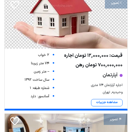
1 تصویر
قیمت: 12,000,000 تومان اجاره
2 خواب
74 متر زیربنا
700,000,000 تومان رهن
-- متر زمین
آپارتمان
سال ساخت 1392
اجاره آپارتمان ۷۴ متری
شماره طبقه: 1
وحیدیه, تهران
آسانسور: دارد
مشاهده جزییات
4 تصویر