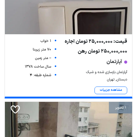
قیمت: 25,000,000 تومان اجاره
1 خواب
70 متر زیربنا
250,000,000 تومان رهن
-- متر زمین
آپارتمان
سال ساخت 1378
آپارتمان بازسازی شده و شیک
شماره طبقه: 4
دبستان, تهران
مشاهده جزییات
1 تصویر