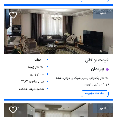
1 تصویر
قیمت توافقی
1 خواب
70 متر زیربنا
آپارتمان
-- متر زمین
۷۰ متر یکخواب بسیار شیک و خوش نقشه
سال ساخت 1382
نارمک جنوبی, تهران
شماره طبقه: همکف
مشاهده جزییات
1 تصویر