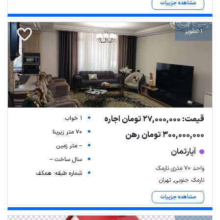
مشاهده جزییات
1 تصویر
قیمت: 27,000,000 تومان اجاره
1 خواب
Leaflet
| Map data ©
ariamarz.com
70 متر زیربنا
300,000,000 تومان رهن
-- متر زمین
آپارتمان
سال ساخت --
واحد 70 متری نارمک
شماره طبقه: همکف
نارمک جنوبی, تهران
مشاهده جزییات