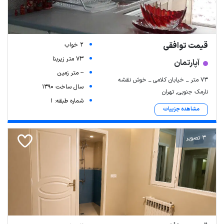
قیمت توافقی
2 خواب
73 متر زیربنا
آپارتمان
-- متر زمین
73 متر _ خیابان کلامی _ خوش نقشه
سال ساخت 1390
نارمک جنوبی, تهران
شماره طبقه: 1
مشاهده جزییات
3 تصویر