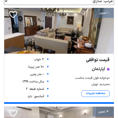
1 تصویر
قیمت توافقی
2 خواب
70 متر زیربنا
آپارتمان
-- متر زمین
دوخوابه فول قیمت مناسب
سال ساخت 1399
مجیدیه, تهران
شماره طبقه: 2
مشاهده جزییات
آسانسور: دارد
4 تصویر