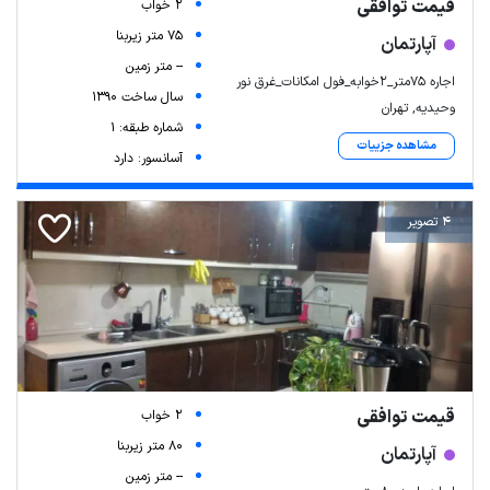
قیمت توافقی
2 خواب
75 متر زیربنا
آپارتمان
-- متر زمین
اجاره 75متر_2خوابه_فول امکانات_غرق نور
سال ساخت 1390
وحیدیه, تهران
شماره طبقه: 1
مشاهده جزییات
آسانسور: دارد
4 تصویر
قیمت توافقی
2 خواب
80 متر زیربنا
آپارتمان
-- متر زمین