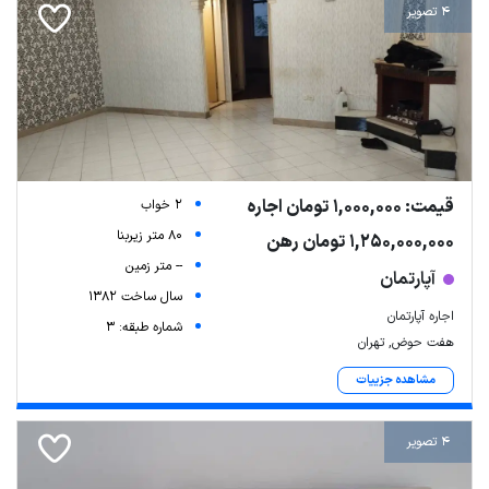
4 تصویر
قیمت: 1,000,000 تومان اجاره
2 خواب
80 متر زیربنا
1,250,000,000 تومان رهن
-- متر زمین
آپارتمان
سال ساخت 1382
اجاره آپارتمان
شماره طبقه: 3
هفت حوض, تهران
مشاهده جزییات
4 تصویر