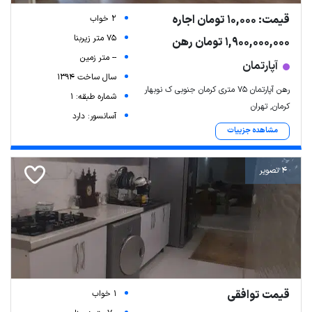
قیمت: 10,000 تومان اجاره
2 خواب
75 متر زیربنا
1,900,000,000 تومان رهن
-- متر زمین
آپارتمان
سال ساخت 1394
رهن آپارتمان ۷۵ متری کرمان جنوبی ک نوبهار
شماره طبقه: 1
کرمان, تهران
آسانسور: دارد
مشاهده جزییات
4 تصویر
قیمت توافقی
1 خواب