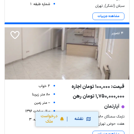
شماره طبقه: 1
سبلان (لشگر), تهران
مشاهده جزییات
4 تصویر
قیمت: 100,000 تومان اجاره
2 خواب
80 متر زیربنا
1,750,000,000 تومان رهن
-- متر زمین
آپارتمان
سال ساخت 1396
درخواست
نارمک سمنگان ۸۰مترباپارکینگ میدان۷۹
نقشه
شماره طبقه: 3
ملک
هفت حوض, تهران