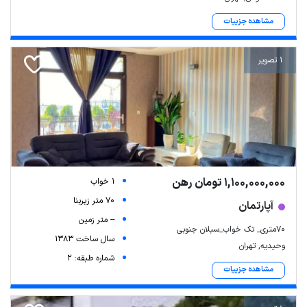
مشاهده جزییات
1 تصویر
1,100,000,000 تومان رهن
1 خواب
70 متر زیربنا
آپارتمان
-- متر زمین
۷۰متری_ تک خواب_سبلان جنوبی
سال ساخت 1383
وحیدیه, تهران
شماره طبقه: 2
مشاهده جزییات