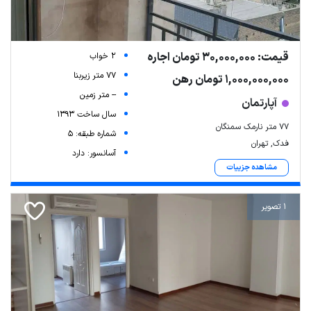
قیمت: 30,000,000 تومان اجاره
2 خواب
77 متر زیربنا
1,000,000,000 تومان رهن
-- متر زمین
آپارتمان
سال ساخت 1393
۷۷ متر نارمک سمنگان
شماره طبقه: 5
فدک, تهران
آسانسور: دارد
مشاهده جزییات
1 تصویر