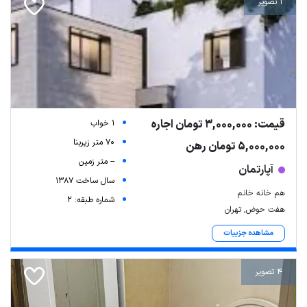
1 تصویر
قیمت: 3,000,000 تومان اجاره
1 خواب
70 متر زیربنا
5,000,000 تومان رهن
-- متر زمین
آپارتمان
سال ساخت 1387
هم خانه خانم
شماره طبقه: 2
هفت حوض, تهران
مشاهده جزییات
4 تصویر