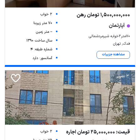
1,500,000,000 تومان رهن
2 خواب
70 متر زیربنا
آپارتمان
-- متر زمین
۷۰متر۲خوابه شیرمردشمالی
سال ساخت 1390
فدک, تهران
شماره طبقه: 4
مشاهده جزییات
آسانسور: دارد
3 تصویر
قیمت: 25,000,000 تومان اجاره
2 خواب