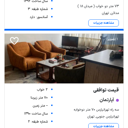
سال ساخت 1392
۷۳ متر دو خواب ( میدان ۱۸ )
شماره طبقه: 3
مدائن, تهران
آسانسور: دارد
مشاهده جزییات
1 تصویر
قیمت توافقی
2 خواب
70 متر زیربنا
آپارتمان
-- متر زمین
سه راه تهرانپارس ۷۰ متر دوخوابه
سال ساخت 1390
تهرانپارس جنوبی, تهران
شماره طبقه: 2
مشاهده جزییات