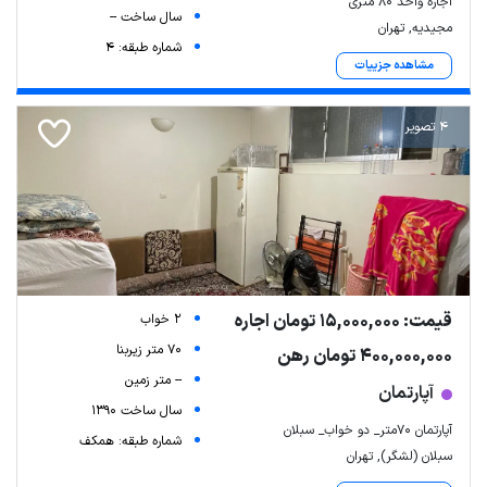
اجاره واحد 80 متری
سال ساخت --
مجیدیه, تهران
شماره طبقه: 4
مشاهده جزییات
4 تصویر
قیمت: 15,000,000 تومان اجاره
2 خواب
70 متر زیربنا
400,000,000 تومان رهن
-- متر زمین
آپارتمان
سال ساخت 1390
آپارتمان ۷۰متر_ دو خواب_ سبلان
شماره طبقه: همکف
سبلان (لشگر), تهران