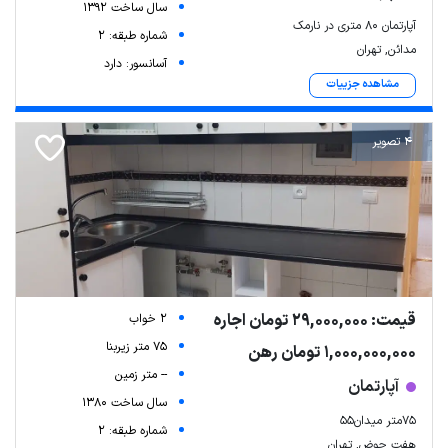
سال ساخت 1392
آپارتمان ۸۰ متری در نارمک
شماره طبقه: 2
مدائن, تهران
آسانسور: دارد
مشاهده جزییات
4 تصویر
قیمت: 29,000,000 تومان اجاره
2 خواب
75 متر زیربنا
1,000,000,000 تومان رهن
-- متر زمین
آپارتمان
سال ساخت 1380
۷۵متر میدان۵۵
شماره طبقه: 2
هفت حوض, تهران