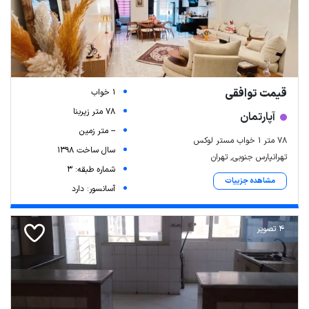
قیمت توافقی
1 خواب
78 متر زیربنا
آپارتمان
-- متر زمین
۷۸ متر ۱ خواب مستر لوکس
سال ساخت 1398
تهرانپارس جنوبی, تهران
شماره طبقه: 3
مشاهده جزییات
آسانسور: دارد
4 تصویر