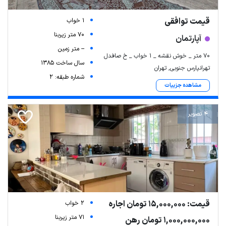
قیمت توافقی
1 خواب
70 متر زیربنا
آپارتمان
-- متر زمین
۷۰ متر _ خوش نقشه _ ۱ خواب _ خ صافدل
سال ساخت 1385
تهرانپارس جنوبی, تهران
شماره طبقه: 2
مشاهده جزییات
4 تصویر
قیمت: 15,000,000 تومان اجاره
2 خواب
71 متر زیربنا
1,000,000,000 تومان رهن