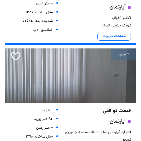
-- متر زمین
آپارتمان
سال ساخت 1387
۷۱متر۲خواب
شماره طبقه: همکف
نارمک جنوبی, تهران
آسانسور: دارد
مشاهده جزییات
4 تصویر
قیمت توافقی
1 خواب
80 متر زیربنا
آپارتمان
-- متر زمین
ا،اجاره آ،پارتمان مبله، ماهانه سالانه جمهوری-
سال ساخت 1380
نامجو