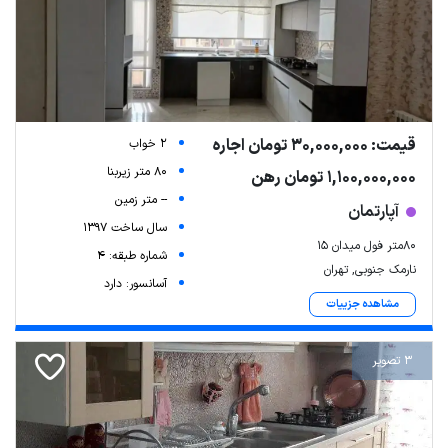
قیمت: 30,000,000 تومان اجاره
2 خواب
80 متر زیربنا
1,100,000,000 تومان رهن
-- متر زمین
آپارتمان
سال ساخت 1397
۸۰متر فول میدان ۱۵
شماره طبقه: 4
نارمک جنوبی, تهران
آسانسور: دارد
مشاهده جزییات
3 تصویر