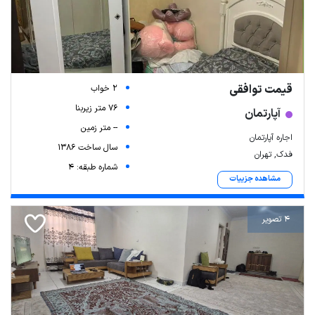
قیمت توافقی
2 خواب
76 متر زیربنا
آپارتمان
-- متر زمین
اجاره آپارتمان
سال ساخت 1386
فدک, تهران
شماره طبقه: 4
مشاهده جزییات
4 تصویر