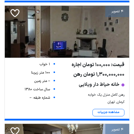
4 تصویر
قیمت: 100,000 تومان اجاره
1 خواب
100 متر زیربنا
1,300,000,000 تومان رهن
-- متر زمین
خانه حیاط دار ویلایی
سال ساخت 1380
رهن کامل منزل یک خوابه
شماره طبقه: --
کرمان, تهران
مشاهده جزییات
4 تصویر