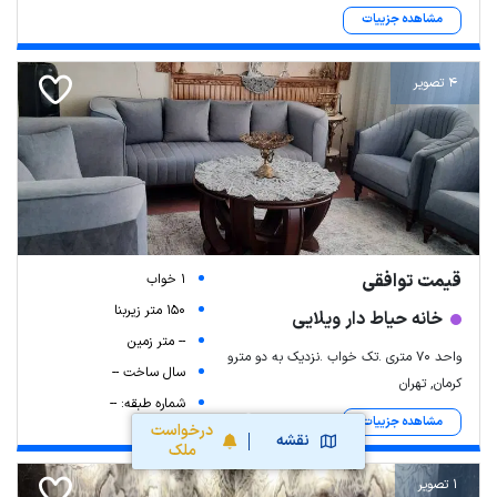
مشاهده جزییات
4 تصویر
قیمت توافقی
1 خواب
150 متر زیربنا
خانه حیاط دار ویلایی
-- متر زمین
واحد ۷۰ متری .تک خواب .نزدیک به دو مترو
سال ساخت --
کرمان, تهران
شماره طبقه: --
مشاهده جزییات
درخواست
نقشه
ملک
1 تصویر