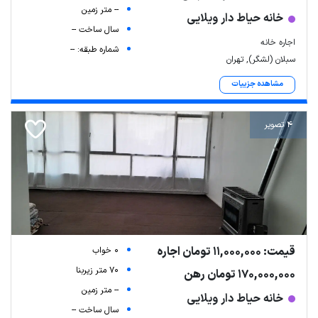
-- متر زمین
خانه حیاط دار ویلایی
سال ساخت --
اجاره خانه
شماره طبقه: --
سبلان (لشگر), تهران
مشاهده جزییات
4 تصویر
قیمت: 11,000,000 تومان اجاره
0 خواب
70 متر زیربنا
170,000,000 تومان رهن
-- متر زمین
خانه حیاط دار ویلایی
سال ساخت --