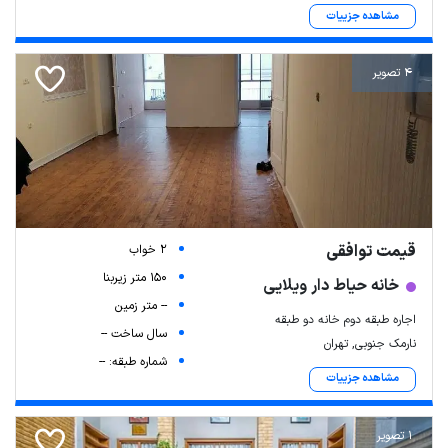
مشاهده جزییات
4 تصویر
قیمت توافقی
2 خواب
150 متر زیربنا
خانه حیاط دار ویلایی
-- متر زمین
اجاره طبقه دوم خانه دو طبقه
سال ساخت --
نارمک جنوبی, تهران
شماره طبقه: --
مشاهده جزییات
1 تصویر