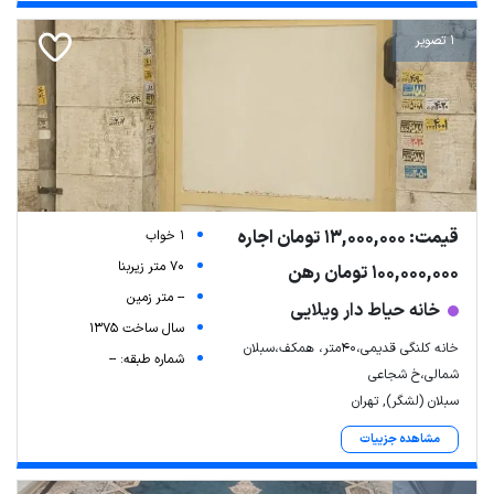
1 تصویر
قیمت: 13,000,000 تومان اجاره
1 خواب
70 متر زیربنا
100,000,000 تومان رهن
-- متر زمین
خانه حیاط دار ویلایی
سال ساخت 1375
خانه کلنگی قدیمی،۴۰متر، همکف،سبلان
شماره طبقه: --
شمالی،خ شجاعی
سبلان (لشگر), تهران
مشاهده جزییات