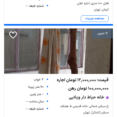
فایل ۱۰۰ متری اجاره نقلی
شماره طبقه: --
کرمان, تهران
مشاهده جزییات
4 تصویر
قیمت: 12,000,000 تومان اجاره
2 خواب
60 متر زیربنا
100,000,000 تومان رهن
-- متر زمین
خانه حیاط دار ویلایی
سال ساخت --
خ سبلان شمالی خانه قدیمی ط همکف
شماره طبقه: --
سبلان (لشگر), تهران