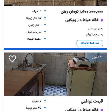
1,500,000,000 تومان رهن
4 خواب
85 متر زیربنا
خانه حیاط دار ویلایی
-- متر زمین
رهن دربستی
سال ساخت --
وحیدیه, تهران
شماره طبقه: --
مشاهده جزییات
4 تصویر
قیمت توافقی
0 خواب
45 متر زیربنا
خانه حیاط دار ویلایی