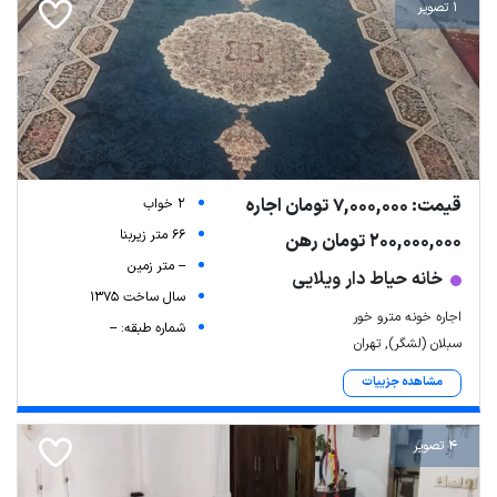
1 تصویر
قیمت: 7,000,000 تومان اجاره
2 خواب
66 متر زیربنا
200,000,000 تومان رهن
-- متر زمین
خانه حیاط دار ویلایی
سال ساخت 1375
اجاره خونه مترو خور
شماره طبقه: --
سبلان (لشگر), تهران
مشاهده جزییات
4 تصویر