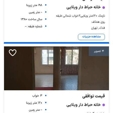
198 متر زیربنا
خانه حیاط دار ویلایی
-- متر زمین
نارمک ۱۲۰متر ویلایی۲خواب شمالی طبقه
سال ساخت 1380
روی همکف
شماره طبقه: --
فدک, تهران
مشاهده جزییات
4 تصویر
قیمت توافقی
3 خواب
120 متر زیربنا
خانه حیاط دار ویلایی
-- متر زمین