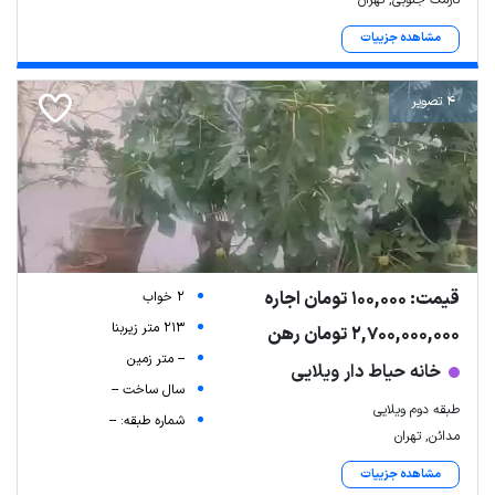
نارمک جنوبی, تهران
مشاهده جزییات
4 تصویر
قیمت: 100,000 تومان اجاره
2 خواب
213 متر زیربنا
2,700,000,000 تومان رهن
-- متر زمین
خانه حیاط دار ویلایی
سال ساخت --
طبقه دوم ویلایی
شماره طبقه: --
مدائن, تهران
مشاهده جزییات