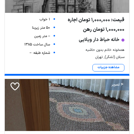
قیمت: 1,000,000 تومان اجاره
1 خواب
50 متر زیربنا
1,000,000 تومان رهن
-- متر زمین
خانه حیاط دار ویلایی
سال ساخت 1385
همخونه خانم بدون حاشیه
شماره طبقه: --
سبلان (لشگر), تهران
مشاهده جزییات
4 تصویر