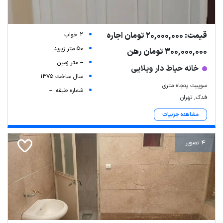
قیمت: 20,000,000 تومان اجاره
2 خواب
50 متر زیربنا
300,000,000 تومان رهن
-- متر زمین
خانه حیاط دار ویلایی
سال ساخت 1375
سوییت پنجاه متری
شماره طبقه: --
فدک, تهران
مشاهده جزییات
4 تصویر