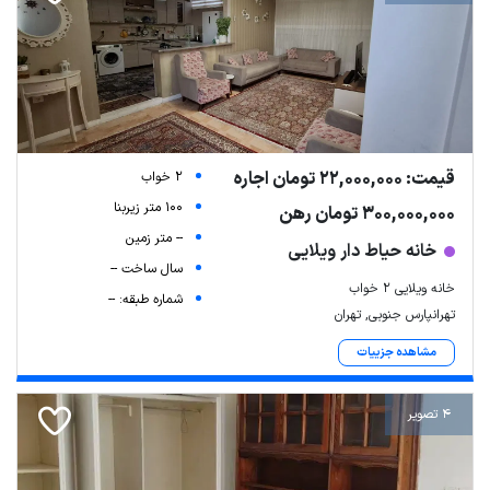
قیمت: 22,000,000 تومان اجاره
2 خواب
100 متر زیربنا
300,000,000 تومان رهن
-- متر زمین
خانه حیاط دار ویلایی
سال ساخت --
خانه ویلایی ۲ خواب
شماره طبقه: --
تهرانپارس جنوبی, تهران
مشاهده جزییات
4 تصویر