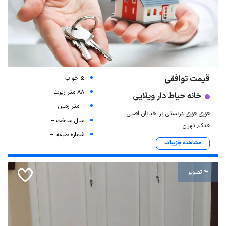
قیمت توافقی
5 خواب
88 متر زیربنا
خانه حیاط دار ویلایی
-- متر زمین
فوری فوری دربستی بر خیابان اصلی
سال ساخت --
فدک, تهران
شماره طبقه: --
مشاهده جزییات
4 تصویر