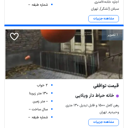
اجاره خانه۷۰متری
شماره طبقه: --
سبلان (لشگر), تهران
مشاهده جزییات
1 تصویر
قیمت توافقی
2 خواب
130 متر زیربنا
خانه حیاط دار ویلایی
-- متر زمین
رهن کامل ۱۵۰۰ و قابل تبدیل ۱۳۰ متری
سال ساخت --
وحیدیه, تهران
شماره طبقه: --
مشاهده جزییات