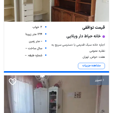
قیمت توافقی
2 خواب
124 متر زیربنا
خانه حیاط دار ویلایی
-- متر زمین
اجاره خانه سبک قدیمی با دسترسی سریع به
سال ساخت --
نقلیه عمومی
شماره طبقه: --
هفت حوض, تهران
مشاهده جزییات
1 تصویر