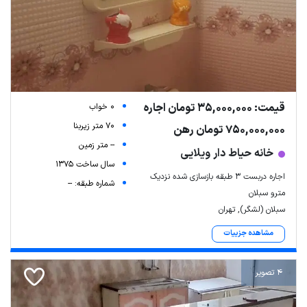
قیمت: 35,000,000 تومان اجاره
0 خواب
70 متر زیربنا
750,000,000 تومان رهن
-- متر زمین
خانه حیاط دار ویلایی
سال ساخت 1375
اجاره دربست ۳ طبقه بازسازی شده نزدیک
شماره طبقه: --
مترو سبلان
سبلان (لشگر), تهران
مشاهده جزییات
4 تصویر