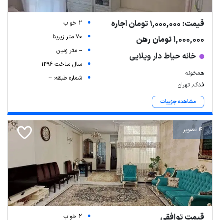
قیمت: 1,000,000 تومان اجاره
2 خواب
70 متر زیربنا
1,000,000 تومان رهن
-- متر زمین
خانه حیاط دار ویلایی
سال ساخت 1396
همخونه
شماره طبقه: --
فدک, تهران
مشاهده جزییات
4 تصویر
قیمت توافقی
2 خواب