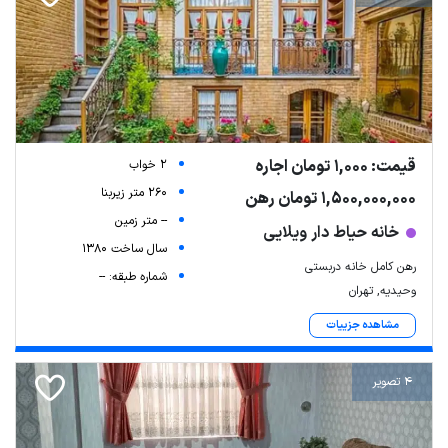
قیمت: 1,000 تومان اجاره
2 خواب
260 متر زیربنا
1,500,000,000 تومان رهن
-- متر زمین
خانه حیاط دار ویلایی
سال ساخت 1380
رهن کامل خانه دربستی
شماره طبقه: --
وحیدیه, تهران
مشاهده جزییات
4 تصویر