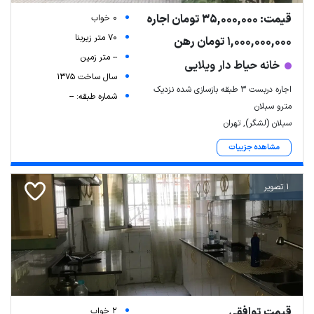
قیمت: 35,000,000 تومان اجاره
0 خواب
70 متر زیربنا
1,000,000,000 تومان رهن
-- متر زمین
خانه حیاط دار ویلایی
سال ساخت 1375
اجاره دربست ۳ طبقه بازسازی شده نزدیک
شماره طبقه: --
مترو سبلان
سبلان (لشگر), تهران
مشاهده جزییات
1 تصویر
قیمت توافقی
2 خواب