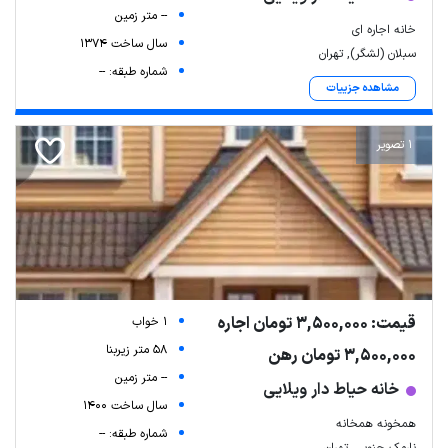
-- متر زمین
خانه اجاره ای
سال ساخت 1374
سبلان (لشگر), تهران
شماره طبقه: --
مشاهده جزییات
1 تصویر
قیمت: 3,500,000 تومان اجاره
1 خواب
58 متر زیربنا
3,500,000 تومان رهن
-- متر زمین
خانه حیاط دار ویلایی
سال ساخت 1400
همخونه همخانه
شماره طبقه: --