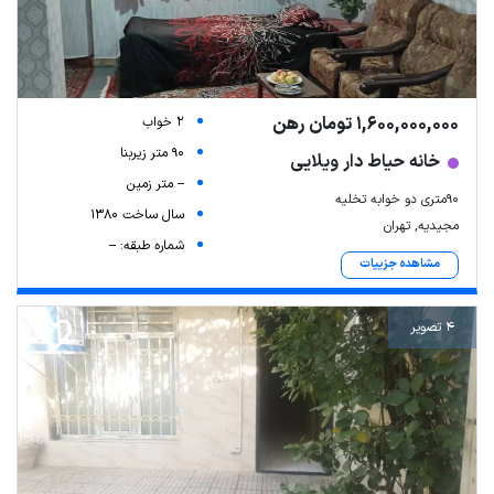
1,600,000,000 تومان رهن
2 خواب
90 متر زیربنا
خانه حیاط دار ویلایی
-- متر زمین
۹۰متری دو خوابه تخلیه
سال ساخت 1380
مجیدیه, تهران
شماره طبقه: --
مشاهده جزییات
4 تصویر