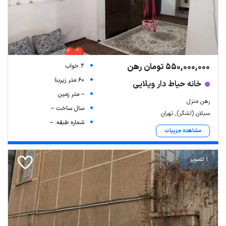
550,000,000 تومان رهن
2 خواب
60 متر زیربنا
خانه حیاط دار ویلایی
-- متر زمین
رهن منزل
سال ساخت --
سبلان (لشگر), تهران
شماره طبقه: --
مشاهده جزییات
1 تصویر