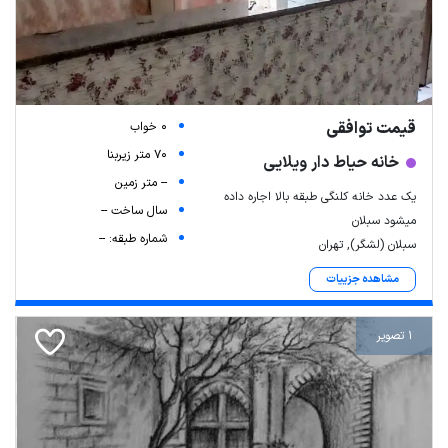
قیمت توافقی
0 خواب
70 متر زیربنا
خانه حیاط دار ویلایی
-- متر زمین
یک عدد خانه کلنگی طبقه بالا اجاره داده
سال ساخت --
میشود سبلان
شماره طبقه: --
سبلان (لشگر), تهران
مشاهده جزییات
1 تصویر