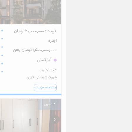
قیمت: 20,000,000 تومان
اجاره
1,500,000,000 تومان رهن
آپارتمان
کلید نخورده
شهرک شریعتی, تهران
مشاهده جزییات
2 تصویر