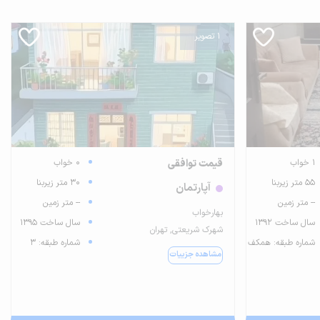
1 تصویر
1 خواب
قیمت توافقی
0 خواب
55 متر زیربنا
30 متر زیربنا
آپارتمان
-- متر زمین
-- متر زمین
بهارخواب
سال ساخت 1392
سال ساخت 1395
شهرک شریعتی, تهران
شماره طبقه: همکف
شماره طبقه: 3
مشاهده جزییات