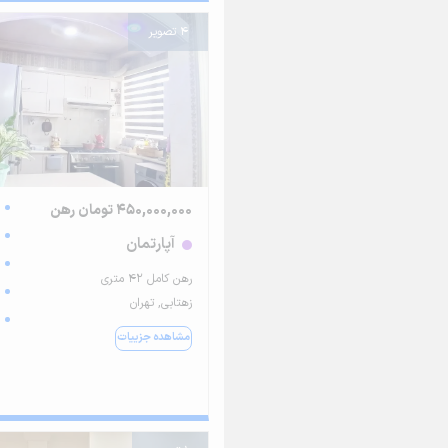
4 تصویر
450,000,000 تومان رهن
آپارتمان
رهن کامل ۴۲ متری
زهتابی, تهران
مشاهده جزییات