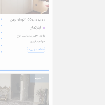
1,550,000,000 تومان رهن
آپارتمان
واحد ۹۰متری مناسب زوج
جوادیه, تهران
مشاهده جزییات
4 تصویر