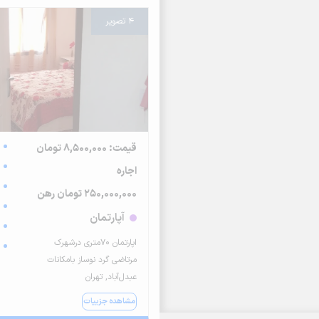
4 تصویر
قیمت: 8,500,000 تومان
اجاره
250,000,000 تومان رهن
آپارتمان
اپارتمان ۷۰متری درشهرک
مرتاضی گرد نوساز بامکانات
عبدل‌آباد, تهران
مشاهده جزییات