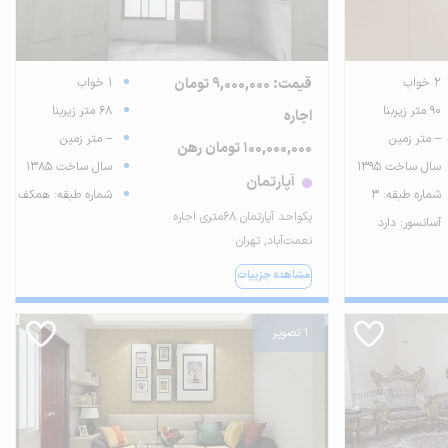
2 خواب
قیمت: 9,000,000 تومان
1 خواب
90 متر زیربنا
68 متر زیربنا
اجاره
-- متر زمین
-- متر زمین
100,000,000 تومان رهن
سال ساخت 1395
سال ساخت 1385
آپارتمان
شماره طبقه: 3
شماره طبقه: همکف
یکواحد آپارتمان ۶۸متری اجاره
آسانسور: دارد
نعمت‌آباد, تهران
مشاهده جزییات
1 تصویر