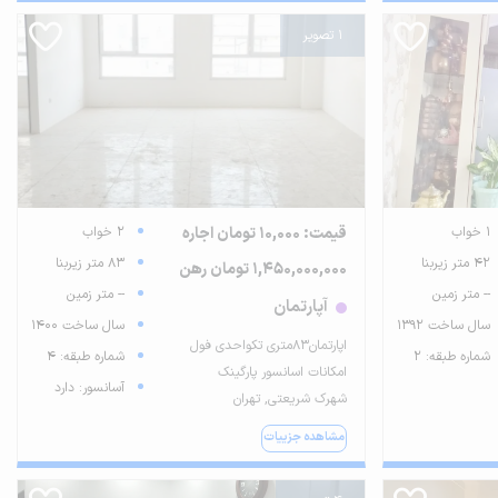
1 تصویر
1 خواب
قیمت: 10,000 تومان اجاره
2 خواب
42 متر زیربنا
83 متر زیربنا
1,450,000,000 تومان رهن
-- متر زمین
-- متر زمین
آپارتمان
سال ساخت 1392
سال ساخت 1400
اپارتمان۸۳متری تکواحدی فول
شماره طبقه: 2
شماره طبقه: 4
امکانات اسانسور پارگینک
آسانسور: دارد
شهرک شریعتی, تهران
مشاهده جزییات