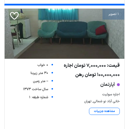
1 تصویر
قیمت: 7,000,000 تومان اجاره
0 خواب
30 متر زیربنا
100,000,000 تومان رهن
-- متر زمین
آپارتمان
سال ساخت 1373
اجاره سوئیت
شماره طبقه: 1
خانی آباد نو شمالی, تهران
Leaflet
| Map data ©
ariamarz.com
مشاهده جزییات