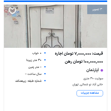
3 تصویر
قیمت: 7,000,000 تومان اجاره
0 خواب
30 متر زیربنا
100,000,000 تومان رهن
-- متر زمین
آپارتمان
سال ساخت --
سوئیت ۳۰ متری
شماره طبقه: زیرهمکف
خانی آباد نو شمالی, تهران
مشاهده جزییات