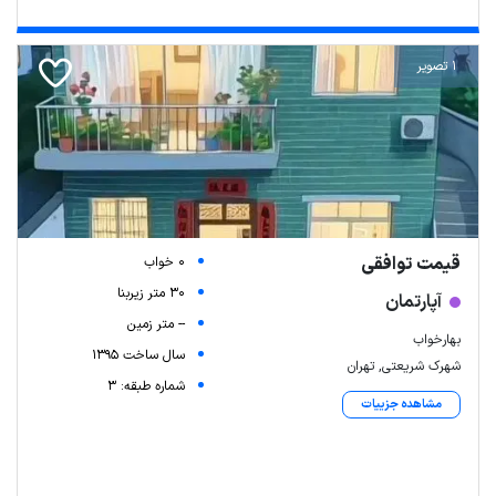
1 تصویر
قیمت توافقی
0 خواب
30 متر زیربنا
آپارتمان
-- متر زمین
بهارخواب
سال ساخت 1395
شهرک شریعتی, تهران
شماره طبقه: 3
مشاهده جزییات