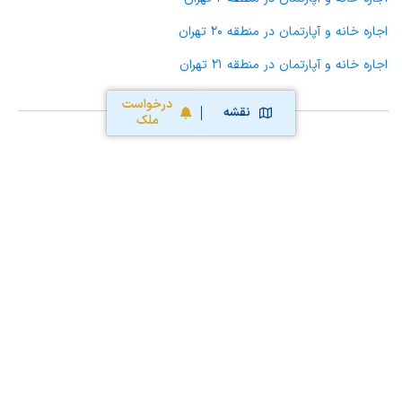
اجاره خانه و آپارتمان در منطقه 20 تهران
اجاره خانه و آپارتمان در منطقه 21 تهران
درخواست
نقشه
ملک
محاسبه آنلاین حق کمیسیون املاک
محاسبه آنلاین قیمت
ملک
نقشه سایت
قوانین و شرایط استفاده
تبلیغات و
همکاری با آریامرز
تماس با ما
درباره آریامرز
:Follow us