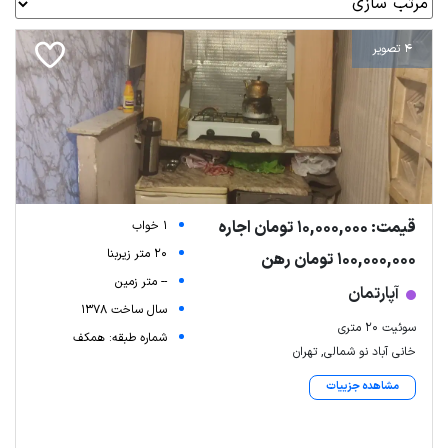
4 تصویر
قیمت: 10,000,000 تومان اجاره
1 خواب
20 متر زیربنا
100,000,000 تومان رهن
-- متر زمین
آپارتمان
سال ساخت 1378
سوئیت ۲۰ متری
شماره طبقه: همکف
خانی آباد نو شمالی, تهران
مشاهده جزییات