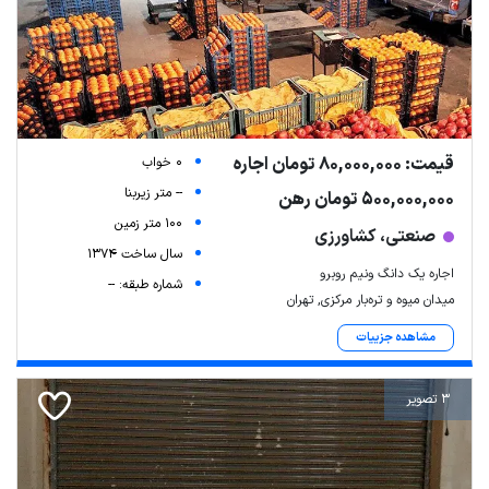
قیمت: 80,000,000 تومان اجاره
0 خواب
-- متر زیربنا
500,000,000 تومان رهن
100 متر زمین
صنعتی، کشاورزی
سال ساخت 1374
اجاره یک دانگ ونیم روبرو
شماره طبقه: --
میدان میوه و تره‌بار مرکزی, تهران
مشاهده جزییات
3 تصویر