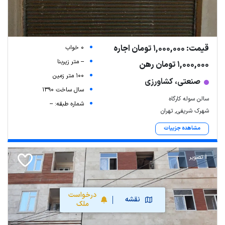
قیمت: 1,000,000 تومان اجاره
0 خواب
-- متر زیربنا
1,000,000 تومان رهن
100 متر زمین
صنعتی، کشاورزی
سال ساخت 1390
سالن سوله کارگاه
شماره طبقه: --
شهرک شریفی, تهران
مشاهده جزییات
1 تصویر
درخواست
نقشه
ملک