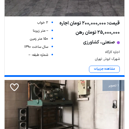
قیمت: 200,000,000 تومان اجاره
2 خواب
-- متر زیربنا
25,000,000 تومان رهن
150 متر زمین
صنعتی، کشاورزی
سال ساخت 1390
اجاره کارگاه
شماره طبقه: --
شهرک ابوذر, تهران
مشاهده جزییات
1 تصویر