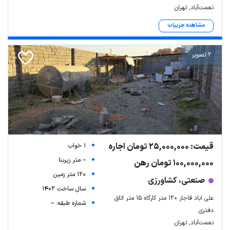
نعمت‌آباد, تهران
مشاهده جزییات
2 تصویر
قیمت: 25,000,000 تومان اجاره
1 خواب
-- متر زیربنا
100,000,000 تومان رهن
120 متر زمین
صنعتی، کشاورزی
سال ساخت 1402
علی اباد قاجار ۱۲۰ متر کارگاه ۱۵ متر اتاق
شماره طبقه: --
دفتری
نعمت‌آباد, تهران