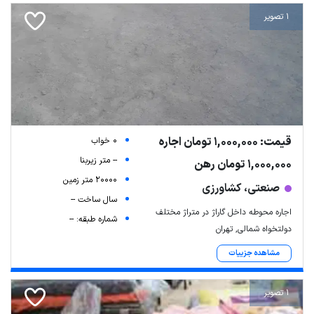
1 تصویر
قیمت: 1,000,000 تومان اجاره
0 خواب
-- متر زیربنا
1,000,000 تومان رهن
20000 متر زمین
صنعتی، کشاورزی
سال ساخت --
اجاره محوطه داخل گاراژ در متراژ مختلف
شماره طبقه: --
دولتخواه شمالی, تهران
مشاهده جزییات
1 تصویر