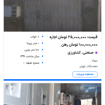
قیمت: 25,000,000 تومان اجاره
0 خواب
-- متر زیربنا
100,000,000 تومان رهن
100 متر زمین
صنعتی، کشاورزی
سال ساخت 1391
سوله
شماره طبقه: --
نعمت‌آباد, تهران
مشاهده جزییات
1 تصویر