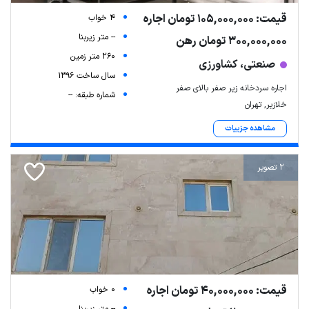
قیمت: 105,000,000 تومان اجاره
4 خواب
-- متر زیربنا
300,000,000 تومان رهن
260 متر زمین
صنعتی، کشاورزی
سال ساخت 1396
اجاره سردخانه زیر صفر بالای صفر
شماره طبقه: --
خلازیر, تهران
مشاهده جزییات
2 تصویر
قیمت: 40,000,000 تومان اجاره
0 خواب