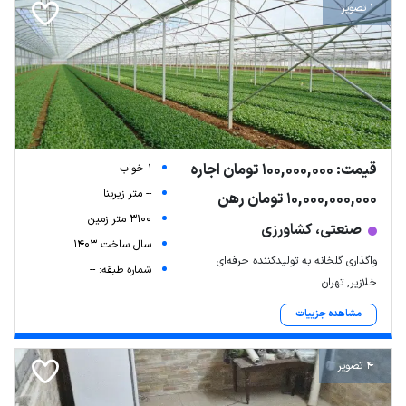
1 تصویر
قیمت: 100,000,000 تومان اجاره
1 خواب
-- متر زیربنا
10,000,000,000 تومان رهن
3100 متر زمین
صنعتی، کشاورزی
سال ساخت 1403
واگذاری گلخانه به تولیدکننده حرفه‌ای
شماره طبقه: --
خلازیر, تهران
مشاهده جزییات
4 تصویر