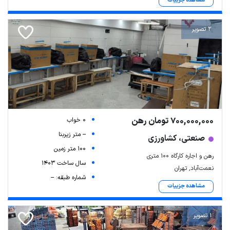
مشاهده جزییات
2 تصویر
700,000,000 تومان رهن
0 خواب
-- متر زیربنا
صنعتی، کشاورزی
100 متر زمین
رهن و اجاره کارگاه 100 متری
سال ساخت 1403
نعمت‌آباد, تهران
شماره طبقه: --
مشاهده جزییات
1 تصویر