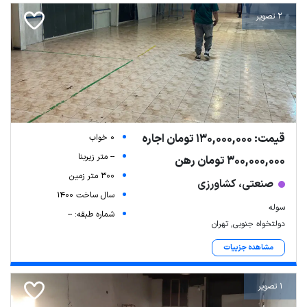
2 تصویر
قیمت: 130,000,000 تومان اجاره
0 خواب
-- متر زیربنا
300,000,000 تومان رهن
300 متر زمین
صنعتی، کشاورزی
سال ساخت 1400
سوله
شماره طبقه: --
دولتخواه جنوبی, تهران
مشاهده جزییات
1 تصویر