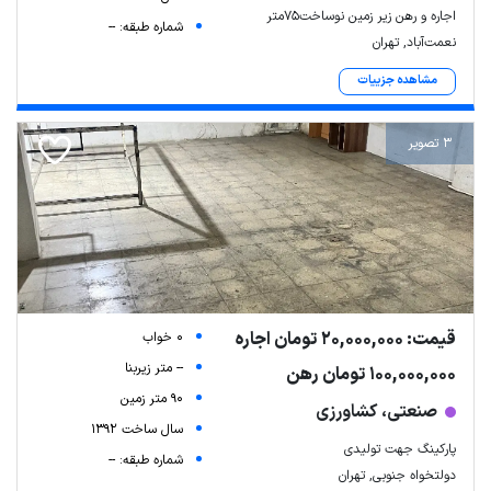
اجاره و رهن زیر زمین نوساخت75متر
شماره طبقه: --
نعمت‌آباد, تهران
مشاهده جزییات
3 تصویر
قیمت: 20,000,000 تومان اجاره
0 خواب
-- متر زیربنا
100,000,000 تومان رهن
90 متر زمین
صنعتی، کشاورزی
سال ساخت 1392
پارکینگ جهت تولیدی
شماره طبقه: --
دولتخواه جنوبی, تهران