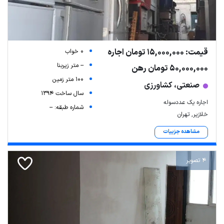
قیمت: 15,000,000 تومان اجاره
0 خواب
-- متر زیربنا
50,000,000 تومان رهن
100 متر زمین
صنعتی، کشاورزی
سال ساخت 1394
اجاره یک عددسوله
شماره طبقه: --
خلازیر, تهران
مشاهده جزییات
4 تصویر