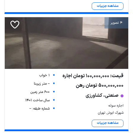
مشاهده جزییات
4 تصویر
قیمت: 100,000,000 تومان اجاره
1 خواب
-- متر زیربنا
500,000,000 تومان رهن
600 متر زمین
صنعتی، کشاورزی
سال ساخت 1401
اجاره سوله
شماره طبقه: --
شهرک ابوذر, تهران
مشاهده جزییات