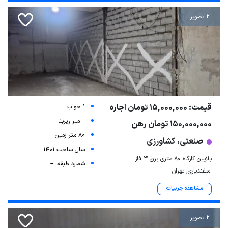
2 تصویر
قیمت: 15,000,000 تومان اجاره
1 خواب
-- متر زیربنا
150,000,000 تومان رهن
80 متر زمین
صنعتی، کشاورزی
سال ساخت 1401
پلایین کارگاه 80 متری برق 3 فاز
شماره طبقه: --
اسفندیاری, تهران
مشاهده جزییات
2 تصویر