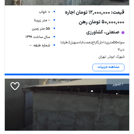
قیمت: 12,000,000 تومان اجاره
0 خواب
-- متر زیربنا
50,000,000 تومان رهن
55 متر زمین
صنعتی، کشاورزی
سال ساخت 1399
سوله‌۵۵‌متری‌داخل‌گاراج‌‌نعمت‌اباد‌سهیل‌ک‌فرشا
شماره طبقه: --
دپ۷
شهرک ابوذر, تهران
مشاهده جزییات
1 تصویر