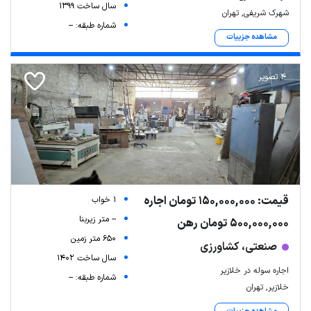
سال ساخت 1399
شهرک شریفی, تهران
شماره طبقه: --
مشاهده جزییات
4 تصویر
قیمت: 150,000,000 تومان اجاره
1 خواب
-- متر زیربنا
500,000,000 تومان رهن
650 متر زمین
صنعتی، کشاورزی
سال ساخت 1402
اجاره سوله در خلازیر
شماره طبقه: --
خلازیر, تهران