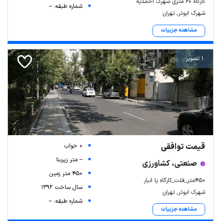
کارگاه ۶۰ متری شهرک احمدیه
شماره طبقه: --
شهرک ابوذر, تهران
مشاهده جزییات
1 تصویر
قیمت توافقی
0 خواب
-- متر زیربنا
صنعتی، کشاورزی
450 متر زمین
۴۵۰متر_فلت_کارگاه یا انبار
سال ساخت 1392
شهرک ابوذر, تهران
شماره طبقه: --
مشاهده جزییات