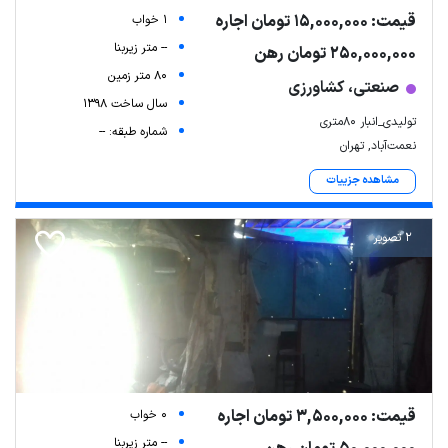
قیمت: 15,000,000 تومان اجاره
1 خواب
-- متر زیربنا
250,000,000 تومان رهن
80 متر زمین
صنعتی، کشاورزی
سال ساخت 1398
تولیدی_انبار 80متری
شماره طبقه: --
نعمت‌آباد, تهران
مشاهده جزییات
2 تصویر
Leaflet
| Map data ©
ariamarz.com
قیمت: 3,500,000 تومان اجاره
0 خواب
-- متر زیربنا