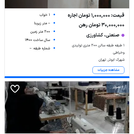
قیمت: 1,000,000 تومان اجاره
1 خواب
-- متر زیربنا
30,000,000 تومان رهن
200 متر زمین
صنعتی، کشاورزی
سال ساخت 1400
۱ طبقه طبقه سالن 200 متری تولیدی
شماره طبقه: --
وخیاطی
شهرک ابوذر, تهران
مشاهده جزییات
1 تصویر