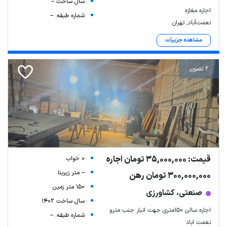
سال ساخت --
اجاره مغازه
شماره طبقه: --
نعمت‌آباد, تهران
مشاهده جزییات
2 تصویر
قیمت: 35,000,000 تومان اجاره
0 خواب
-- متر زیربنا
300,000,000 تومان رهن
150 متر زمین
صنعتی، کشاورزی
سال ساخت 1402
اجاره سالن ۱۵۰متری جهت انبار جنب مترو
شماره طبقه: --
نعمت اباد