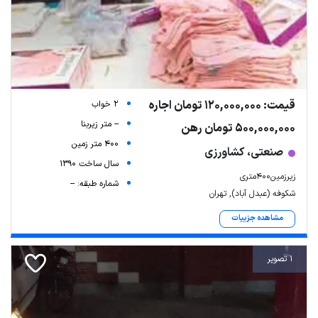
قیمت: 120,000,000 تومان اجاره
2 خواب
-- متر زیربنا
500,000,000 تومان رهن
400 متر زمین
صنعتی، کشاورزی
سال ساخت 1390
زیرزمین400متری
شماره طبقه: --
شکوفه (عبدل آباد), تهران
مشاهده جزییات
1 تصویر