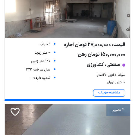
قیمت: 27,000,000 تومان اجاره
1 خواب
-- متر زیربنا
150,000,000 تومان رهن
120 متر زمین
صنعتی، کشاورزی
سال ساخت 1391
سوله خلازیر ۱۲۰متر
شماره طبقه: --
خلازیر, تهران
مشاهده جزییات
2 تصویر