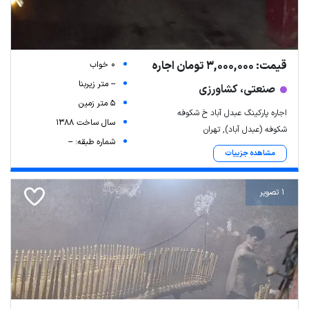
قیمت: 3,000,000 تومان اجاره
0 خواب
-- متر زیربنا
صنعتی، کشاورزی
5 متر زمین
اجاره پارکینگ عبدل آباد خ شکوفه
سال ساخت 1388
شکوفه (عبدل آباد), تهران
شماره طبقه: --
مشاهده جزییات
1 تصویر