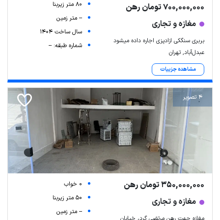
80 متر زیربنا
700,000,000 تومان رهن
-- متر زمین
مغازه و تجاری
سال ساخت 1404
بربری سنگکی ازادپزی اجاره داده میشود
شماره طبقه: --
عبدل‌آباد, تهران
مشاهده جزییات
4 تصویر
350,000,000 تومان رهن
0 خواب
50 متر زیربنا
مغازه و تجاری
-- متر زمین
مغازه جهت رهن مرتضی گرد، خیابان