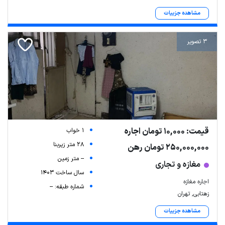
مشاهده جزییات
3 تصویر
قیمت: 10,000 تومان اجاره
1 خواب
28 متر زیربنا
250,000,000 تومان رهن
-- متر زمین
مغازه و تجاری
سال ساخت 1403
اجاره مغازه
شماره طبقه: --
زهتابی, تهران
مشاهده جزییات