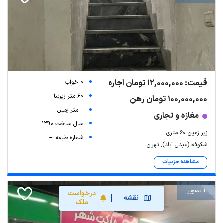
قیمت: 12,000,000 تومان اجاره
0 خواب
60 متر زیربنا
100,000,000 تومان رهن
-- متر زمین
مغازه و تجاری
سال ساخت 1390
زیر زمین ۶۰ متری
شماره طبقه: --
شکوفه (عبدل آباد), تهران
مشاهده جزییات
1 تصویر
درخواست
نقشه
ملک