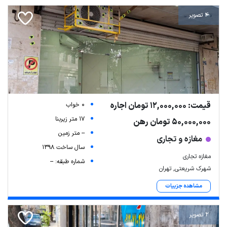
4 تصویر
قیمت: 12,000,000 تومان اجاره
0 خواب
17 متر زیربنا
50,000,000 تومان رهن
-- متر زمین
مغازه و تجاری
سال ساخت 1398
مغازه تجاری
شماره طبقه: --
شهرک شریعتی, تهران
مشاهده جزییات
2 تصویر