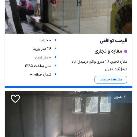
قیمت توافقی
0 خواب
26 متر زیربنا
مغازه و تجاری
-- متر زمین
مغازه تجاری ۲۶ متری واقع درعبدل آباد
سال ساخت 1385
عبدل‌آباد, تهران
شماره طبقه: --
مشاهده جزییات
3 تصویر