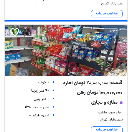
عبدل‌آباد, تهران
مشاهده جزییات
3 تصویر
قیمت: 20,000,000 تومان اجاره
0 خواب
40 متر زیربنا
100,000,000 تومان رهن
-- متر زمین
مغازه و تجاری
سال ساخت 1390
اجاره سوپر مارکت
شماره طبقه: --
نعمت‌آباد, تهران
مشاهده جزییات