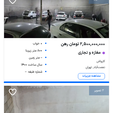
2,500,000,000 تومان رهن
0 خواب
800 متر زیربنا
مغازه و تجاری
-- متر زمین
کارواش
سال ساخت 1400
نعمت‌آباد, تهران
شماره طبقه: --
مشاهده جزییات
2 تصویر