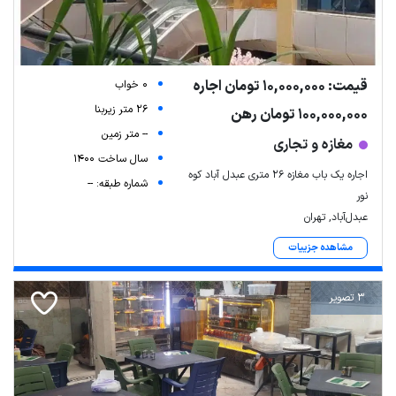
قیمت: 10,000,000 تومان اجاره
0 خواب
26 متر زیربنا
100,000,000 تومان رهن
-- متر زمین
مغازه و تجاری
سال ساخت 1400
اجاره یک باب مغازه ۲۶ متری عبدل آباد کوه
شماره طبقه: --
نور
عبدل‌آباد, تهران
مشاهده جزییات
3 تصویر