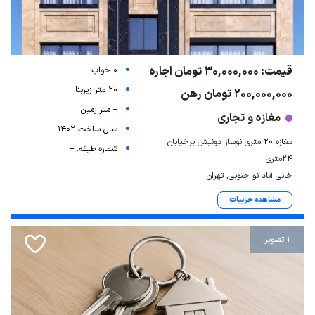
قیمت: 30,000,000 تومان اجاره
0 خواب
20 متر زیربنا
200,000,000 تومان رهن
-- متر زمین
مغازه و تجاری
سال ساخت 1402
مغازه 20 متری نوساز دونبش برخیابان
شماره طبقه: --
24متری
خانی آباد نو جنوبی, تهران
مشاهده جزییات
1 تصویر