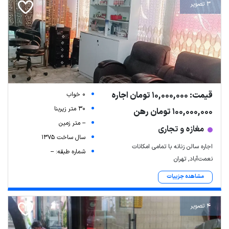
3 تصویر
قیمت: 10,000,000 تومان اجاره
0 خواب
30 متر زیربنا
100,000,000 تومان رهن
-- متر زمین
مغازه و تجاری
سال ساخت 1375
اجاره سالن زنانه با تمامی امکانات
شماره طبقه: --
نعمت‌آباد, تهران
مشاهده جزییات
4 تصویر