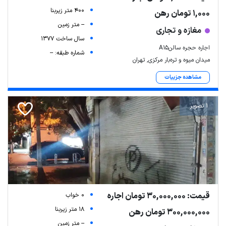
400 متر زیربنا
1,000 تومان رهن
-- متر زمین
مغازه و تجاری
سال ساخت 1377
اجاره حجره سالنA15
شماره طبقه: --
میدان میوه و تره‌بار مرکزی, تهران
مشاهده جزییات
1 تصویر
قیمت: 30,000,000 تومان اجاره
0 خواب
18 متر زیربنا
300,000,000 تومان رهن
-- متر زمین