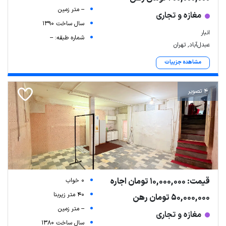
-- متر زمین
مغازه و تجاری
سال ساخت 1390
انبار
شماره طبقه: --
عبدل‌آباد, تهران
مشاهده جزییات
4 تصویر
قیمت: 10,000,000 تومان اجاره
0 خواب
40 متر زیربنا
50,000,000 تومان رهن
-- متر زمین
مغازه و تجاری
سال ساخت 1380