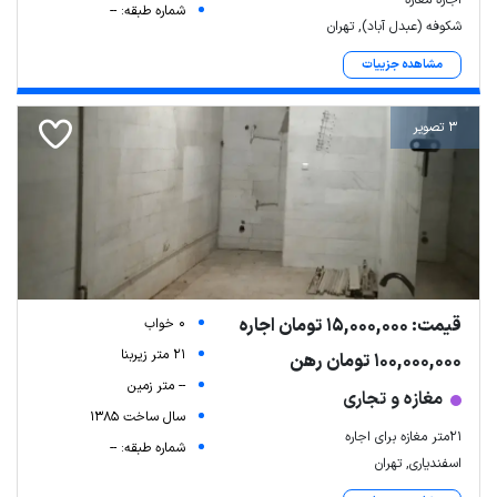
شماره طبقه: --
شکوفه (عبدل آباد), تهران
مشاهده جزییات
3 تصویر
قیمت: 15,000,000 تومان اجاره
0 خواب
21 متر زیربنا
100,000,000 تومان رهن
-- متر زمین
مغازه و تجاری
سال ساخت 1385
۲۱متر مغازه برای اجاره
شماره طبقه: --
اسفندیاری, تهران