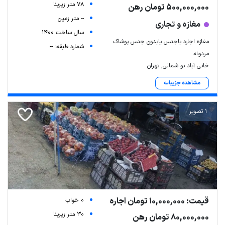
78 متر زیربنا
500,000,000 تومان رهن
-- متر زمین
مغازه و تجاری
سال ساخت 1400
مغازه اجاره باجنس یابدون جنس پوشاک
شماره طبقه: --
مردونه
خانی آباد نو شمالی, تهران
مشاهده جزییات
1 تصویر
قیمت: 10,000,000 تومان اجاره
0 خواب
30 متر زیربنا
80,000,000 تومان رهن