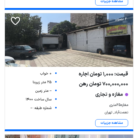
مشاهده جزییات
2 تصویر
قیمت: 1,000 تومان اجاره
0 خواب
25 متر زیربنا
700,000,000 تومان رهن
-- متر زمین
مغازه و تجاری
سال ساخت 1400
مغازه25متری
شماره طبقه: --
نعمت‌آباد, تهران
مشاهده جزییات