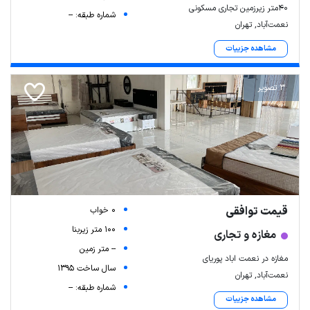
۴۰متر زیرزمین تجاری مسکونی
شماره طبقه: --
نعمت‌آباد, تهران
مشاهده جزییات
3 تصویر
قیمت توافقی
0 خواب
100 متر زیربنا
مغازه و تجاری
-- متر زمین
مغازه در نعمت اباد پوریای
سال ساخت 1395
نعمت‌آباد, تهران
شماره طبقه: --
مشاهده جزییات