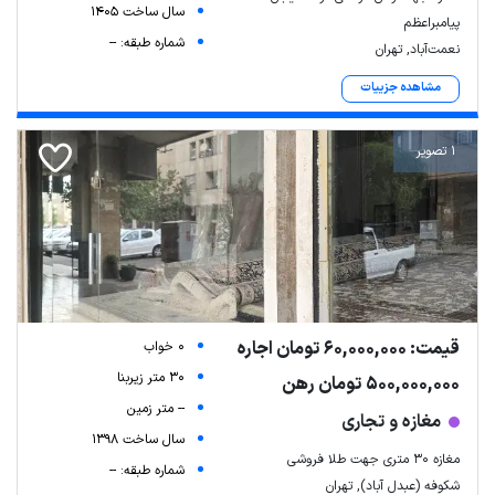
سال ساخت 1405
پیامبراعظم
شماره طبقه: --
نعمت‌آباد, تهران
مشاهده جزییات
1 تصویر
قیمت: 60,000,000 تومان اجاره
0 خواب
30 متر زیربنا
500,000,000 تومان رهن
-- متر زمین
مغازه و تجاری
سال ساخت 1398
مغازه ۳۰ متری جهت طلا فروشی
شماره طبقه: --
شکوفه (عبدل آباد), تهران