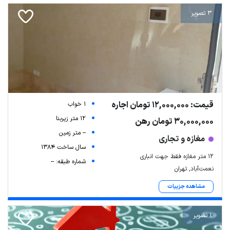
3 تصویر
قیمت: 12,000,000 تومان اجاره
1 خواب
12 متر زیربنا
30,000,000 تومان رهن
-- متر زمین
مغازه و تجاری
سال ساخت 1384
۱۲ متر مغازه فقط جهت انباری
شماره طبقه: --
نعمت‌آباد, تهران
مشاهده جزییات
1 تصویر