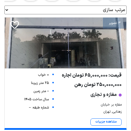
3 تصویر
قیمت: 65,000,000 تومان اجاره
0 خواب
25 متر زیربنا
250,000,000 تومان رهن
-- متر زمین
مغازه و تجاری
سال ساخت 1405
مفازه بر خیابان
شماره طبقه: --
زهتابی, تهران
مشاهده جزییات