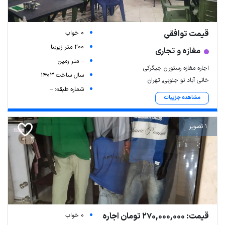
قیمت توافقی
0 خواب
200 متر زیربنا
مغازه و تجاری
-- متر زمین
اجاره مغازه رستوران جیگرکی
سال ساخت 1403
خانی آباد نو جنوبی, تهران
شماره طبقه: --
مشاهده جزییات
1 تصویر
قیمت: 270,000,000 تومان اجاره
0 خواب