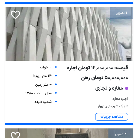
1 تصویر
قیمت: 12,000,000 تومان اجاره
0 خواب
14 متر زیربنا
50,000,000 تومان رهن
-- متر زمین
مغازه و تجاری
سال ساخت 1380
اجاره مغازه
شماره طبقه: --
شهرک شریعتی, تهران
مشاهده جزییات
4 تصویر