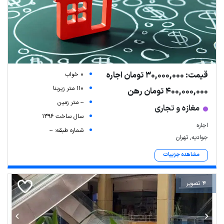
قیمت: 30,000,000 تومان اجاره
0 خواب
110 متر زیربنا
400,000,000 تومان رهن
-- متر زمین
مغازه و تجاری
سال ساخت 1396
اجاره
شماره طبقه: --
جوادیه, تهران
مشاهده جزییات
4 تصویر