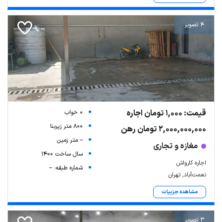
4 تصویر
قیمت: 1,000 تومان اجاره
0 خواب
800 متر زیربنا
2,000,000,000 تومان رهن
-- متر زمین
مغازه و تجاری
سال ساخت 1400
اجاره کارواش
شماره طبقه: --
نعمت‌آباد, تهران
مشاهده جزییات
3 تصویر