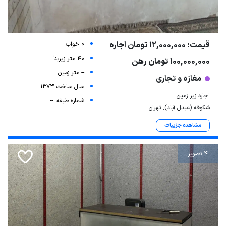
قیمت: 12,000,000 تومان اجاره
0 خواب
40 متر زیربنا
100,000,000 تومان رهن
-- متر زمین
مغازه و تجاری
سال ساخت 1373
اجاره زیر زمین
شماره طبقه: --
شکوفه (عبدل آباد), تهران
مشاهده جزییات
4 تصویر