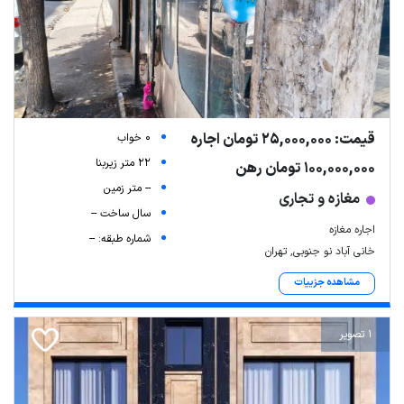
قیمت: 25,000,000 تومان اجاره
0 خواب
22 متر زیربنا
100,000,000 تومان رهن
-- متر زمین
مغازه و تجاری
سال ساخت --
اجاره مغازه
شماره طبقه: --
خانی آباد نو جنوبی, تهران
مشاهده جزییات
1 تصویر