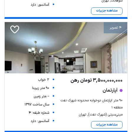
سوهانک, تهران
آسانسور: دارد
مشاهده جزییات
4 تصویر
3,500,000,000 تومان رهن
2 خواب
90 متر زیربنا
آپارتمان
-- متر زمین
۹۰ متر اپارتمان دوخوابه محدوده شهرک نفت
سال ساخت 1397
منطقه ۱
شماره طبقه: 4
مینی‌سیتی (شهرک نفت), تهران
آسانسور: دارد
مشاهده جزییات