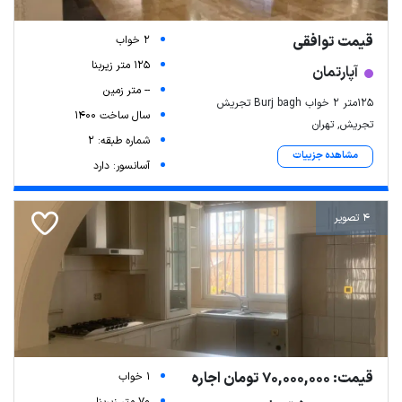
قیمت توافقی
2 خواب
125 متر زیربنا
آپارتمان
-- متر زمین
۱۲۵متر ۲ خواب Burj bagh تجریش
سال ساخت 1400
تجریش, تهران
شماره طبقه: 2
مشاهده جزییات
آسانسور: دارد
4 تصویر
قیمت: 70,000,000 تومان اجاره
1 خواب