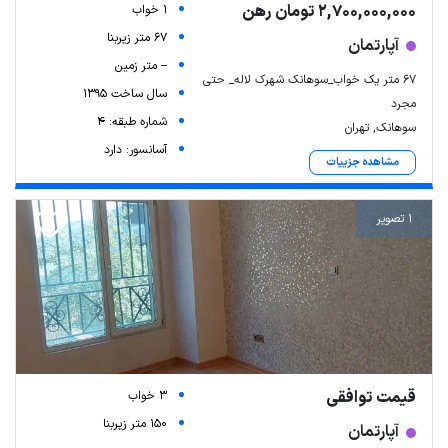
2,700,000,000 تومان رهن
1 خواب
67 متر زیربنا
آپارتمان
-- متر زمین
۶۷ متر یک خواب_سوهانک شهرک لاله_ حتی
سال ساخت 1395
مجرد
شماره طبقه: 4
سوهانک, تهران
آسانسور: دارد
مشاهده جزییات
1 تصویر
قیمت توافقی
3 خواب
150 متر زیربنا
آپارتمان