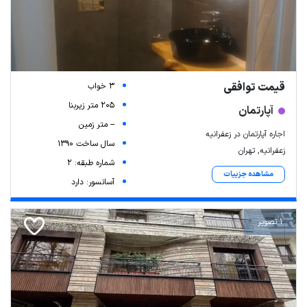
قیمت توافقی
3 خواب
205 متر زیربنا
آپارتمان
-- متر زمین
اجاره آپارتمان در زعفرانیه
سال ساخت 1390
زعفرانیه, تهران
شماره طبقه: 2
مشاهده جزییات
آسانسور: دارد
1 تصویر