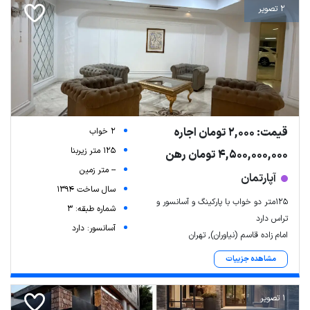
2 تصویر
قیمت: 2,000 تومان اجاره
2 خواب
125 متر زیربنا
4,500,000,000 تومان رهن
-- متر زمین
آپارتمان
سال ساخت 1394
۱۲۵متر دو خواب با پارکینگ و آسانسور و
شماره طبقه: 3
تراس دارد
آسانسور: دارد
امام زاده قاسم (نیاوران), تهران
مشاهده جزییات
1 تصویر