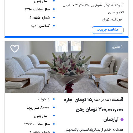
-- متر زمین
آجودانیه توکلی شرقی _ ۱۵۰ متر ۳ خواب _
سال ساخت 1390
تک واحدی
شماره طبقه: 1
آجودانیه, تهران
آسانسور: دارد
مشاهده جزییات
1 تصویر
قیمت: 15,000,000 تومان اجاره
2 خواب
80000 متر زیربنا
300,000,000 تومان رهن
-- متر زمین
آپارتمان
سال ساخت 1377
همخانه خانم ارایشگریاماسیس باشدبهتر
شماره طبقه: 1