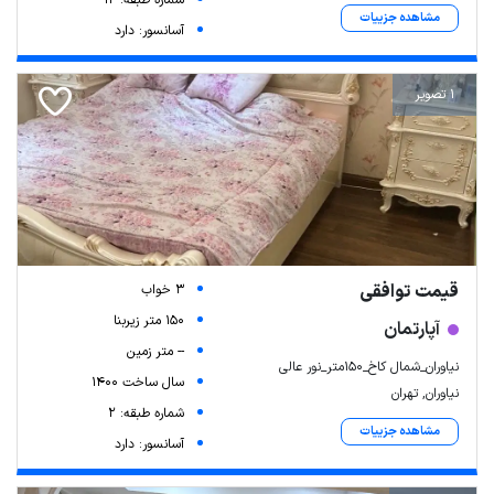
مشاهده جزییات
آسانسور: دارد
1 تصویر
قیمت توافقی
3 خواب
150 متر زیربنا
آپارتمان
-- متر زمین
نیاوران_شمال کاخ_۱۵۰متر_نور عالی
سال ساخت 1400
نیاوران, تهران
شماره طبقه: 2
مشاهده جزییات
آسانسور: دارد