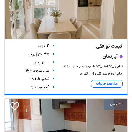
قیمت توافقی
3 خواب
315 متر زیربنا
آپارتمان
-- متر زمین
نیاوران_۳۱۵متر_۳خواب_بهترین فایل هفته
سال ساخت 1400
امام زاده قاسم (نیاوران), تهران
شماره طبقه: 3
مشاهده جزییات
آسانسور: دارد
4 تصویر