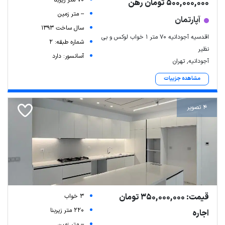
70 متر زیربنا
500,000,000 تومان رهن
-- متر زمین
آپارتمان
سال ساخت 1393
اقدسیه آجودانیه ۷۰ متر ۱ خواب لوکس و بی
شماره طبقه: 2
نظیر
آسانسور: دارد
آجودانیه, تهران
مشاهده جزییات
4 تصویر
قیمت: 350,000,000 تومان
3 خواب
220 متر زیربنا
اجاره
-- متر زمین