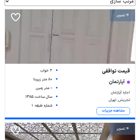
4 تصویر
قیمت توافقی
2 خواب
80 متر زیربنا
آپارتمان
-- متر زمین
اجاره آپارتمان
سال ساخت 1385
تجریش, تهران
شماره طبقه: 1
مشاهده جزییات
4 تصویر