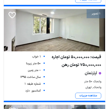
1 تصویر
قیمت: 50,000,000 تومان اجاره
1 خواب
50 متر زیربنا
750,000,000 تومان رهن
-- متر زمین
آپارتمان
سال ساخت 1395
ولنجک ۵۰ متر
شماره طبقه: 1
ولنجک, تهران
آسانسور: دارد
مشاهده جزییات