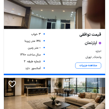
قیمت توافقی
3 خواب
148 متر زیربنا
آپارتمان
-- متر زمین
اجاره
سال ساخت 1380
ولنجک, تهران
شماره طبقه: 2
مشاهده جزییات
آسانسور: دارد
1 تصویر