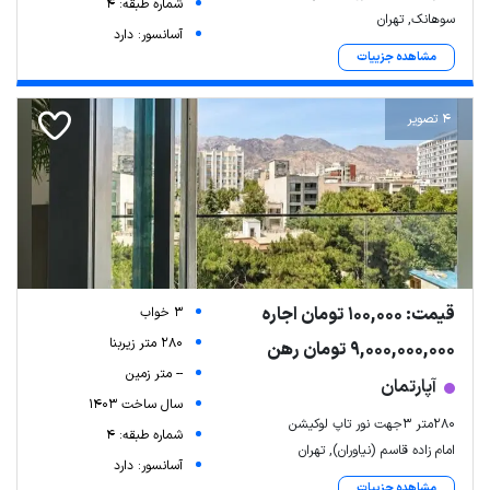
شماره طبقه: 4
سوهانک, تهران
آسانسور: دارد
مشاهده جزییات
4 تصویر
قیمت: 100,000 تومان اجاره
3 خواب
280 متر زیربنا
9,000,000,000 تومان رهن
-- متر زمین
آپارتمان
سال ساخت 1403
280متر 3جهت نور تاپ لوکیشن
شماره طبقه: 4
امام زاده قاسم (نیاوران), تهران
آسانسور: دارد
مشاهده جزییات