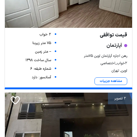
قیمت توافقی
2 خواب
75 متر زیربنا
آپارتمان
-- متر زمین
رهن اجاره آپارتمان اوین ۷۵متر
سال ساخت 1398
۲خواب_اختصاصی
شماره طبقه: 6
اوین, تهران
آسانسور: دارد
مشاهده جزییات
2 تصویر