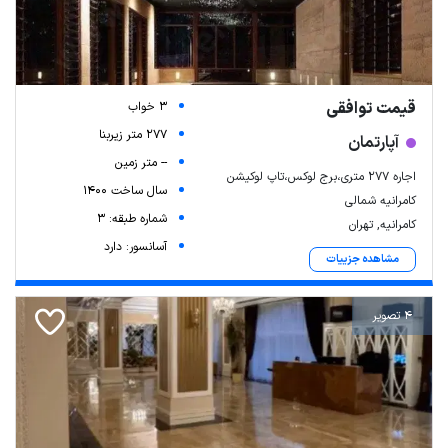
قیمت توافقی
3 خواب
277 متر زیربنا
آپارتمان
-- متر زمین
اجاره ۲۷۷ متری،برج لوکس،تاپ لوکیشن
سال ساخت 1400
کامرانیه شمالی
شماره طبقه: 3
کامرانیه, تهران
آسانسور: دارد
مشاهده جزییات
4 تصویر