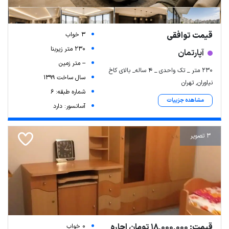
قیمت توافقی
3 خواب
230 متر زیربنا
آپارتمان
-- متر زمین
۲۳۰ متر _ تک واحدی _ ۴ ساله_ بالای کاخ
سال ساخت 1399
نیاوران, تهران
شماره طبقه: 6
مشاهده جزییات
آسانسور: دارد
3 تصویر
قیمت: 18,000,000 تومان اجاره
0 خواب