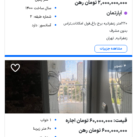
2,000,000,000 تومان رهن
سال ساخت 1400
آپارتمان
شماره طبقه: 2
۲۲۰متر زعفرانیه برج باغ_فول امکانات_تراس
آسانسور: دارد
بدون مشرف
زعفرانیه, تهران
مشاهده جزییات
4 تصویر
قیمت: 60,000,000 تومان اجاره
1 خواب
60 متر زیربنا
600,000,000 تومان رهن