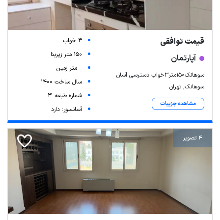
قیمت توافقی
3 خواب
150 متر زیربنا
آپارتمان
-- متر زمین
سوهانک۱۵۰متر۳خواب دسترسی آسان
سال ساخت 1400
سوهانک, تهران
شماره طبقه: 3
مشاهده جزییات
آسانسور: دارد
4 تصویر