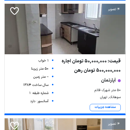
4 تصویر
قیمت: 50,000,000 تومان اجاره
1 خواب
50 متر زیربنا
500,000,000 تومان رهن
-- متر زمین
آپارتمان
سال ساخت 1384
۵۰ متر شهرک قائم
شماره طبقه: 1
سوهانک, تهران
آسانسور: دارد
مشاهده جزییات
4 تصویر