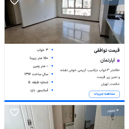
قیمت توافقی
3 خواب
150 متر زیربنا
آپارتمان
-- متر زمین
۱۵۰متر ۳خواب دزاشیب کریمی خوش نقشه
سال ساخت 1396
و تمیز زیر قیمت
شماره طبقه: 5
حکمت, تهران
آسانسور: دارد
مشاهده جزییات
4 تصویر