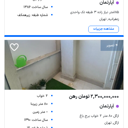
آپارتمان
سال ساخت 1386
۱۸۵متر نیاز زاده ۳ طبقه تک واحدی
شماره طبقه: زیرهمکف
زعفرانیه, تهران
مشاهده جزییات
4 تصویر
2,300,000,000 تومان رهن
2 خواب
80 متر زیربنا
آپارتمان
-- متر زمین
ازگل ۸۰ متر ۲ خواب برج باغ
سال ساخت 1390
ازگل, تهران
شماره طبقه: 12