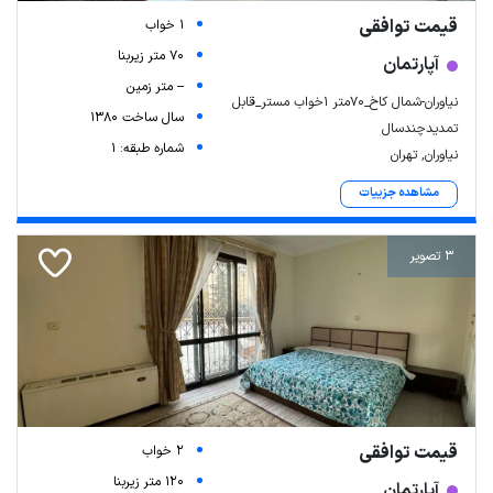
قیمت توافقی
1 خواب
70 متر زیربنا
آپارتمان
-- متر زمین
نیاوران-شمال کاخ_70متر 1خواب مستر_قابل
سال ساخت 1380
تمدیدچندسال
شماره طبقه: 1
نیاوران, تهران
مشاهده جزییات
3 تصویر
Leaflet
| Map data ©
ariamarz.com
قیمت توافقی
2 خواب
120 متر زیربنا
آپارتمان