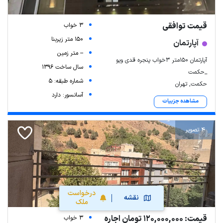
قیمت توافقی
3 خواب
150 متر زیربنا
آپارتمان
-- متر زمین
آپارتمان ۱۵۰متر ۳خواب پنجره قدی ویو
سال ساخت 1396
_حکمت
شماره طبقه: 5
حکمت, تهران
آسانسور: دارد
مشاهده جزییات
4 تصویر
درخواست
نقشه
ملک
قیمت: 120,000,000 تومان اجاره
3 خواب