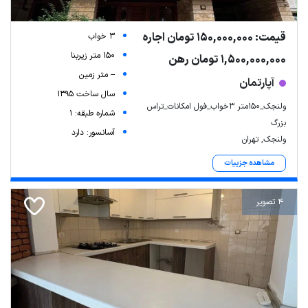
قیمت: 150,000,000 تومان اجاره
3 خواب
150 متر زیربنا
1,500,000,000 تومان رهن
-- متر زمین
آپارتمان
سال ساخت 1395
ولنجک_۱۵۰متر ۳خواب_فول امکانات_تراس
شماره طبقه: 1
بزرگ
آسانسور: دارد
ولنجک, تهران
مشاهده جزییات
4 تصویر