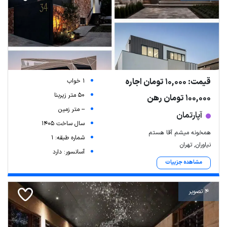
قیمت: 10,000 تومان اجاره
1 خواب
50 متر زیربنا
100,000 تومان رهن
-- متر زمین
آپارتمان
سال ساخت 1405
همخونه میشم آقا هستم
شماره طبقه: 1
نیاوران, تهران
آسانسور: دارد
مشاهده جزییات
4 تصویر