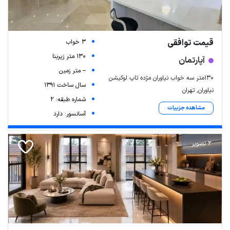
قیمت توافقی
3 خواب
130 متر زیربنا
آپارتمان
-- متر زمین
۱۳۰متر سه خواب نیاوران مژده تاپ لوکیشن
سال ساخت 1391
نیاوران, تهران
شماره طبقه: 2
مشاهده جزییات
آسانسور: دارد
2 تصویر