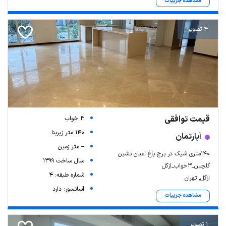
مشاهده جزییات
4 تصویر
قیمت توافقی
3 خواب
140 متر زیربنا
آپارتمان
-- متر زمین
140متری شیک در برج باغ اعیان نشین
سال ساخت 1399
گلچین_3خواب_ازگل
شماره طبقه: 4
ازگل, تهران
آسانسور: دارد
مشاهده جزییات
1 تصویر