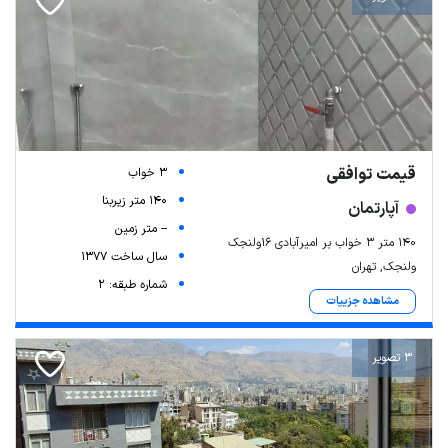
قیمت توافقی
3 خواب
140 متر زیربنا
آپارتمان
-- متر زمین
140 متر 3 خواب بر امیرآبادی 16ولنجک
سال ساخت 1377
ولنجک, تهران
شماره طبقه: 2
مشاهده جزییات
3 تصویر