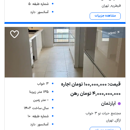
شماره طبقه: 5
قیطریه, تهران
آسانسور: دارد
مشاهده جزییات
4 تصویر
Leaflet
| Map data ©
ariamarz.com
قیمت: 100,000,000 تومان اجاره
3 خواب
135 متر زیربنا
4,000,000,000 تومان رهن
-- متر زمین
آپارتمان
سال ساخت 1402
مجتمع حیات نو ۳ خواب
شماره طبقه: 10
ازگل, تهران
آسانسور: دارد