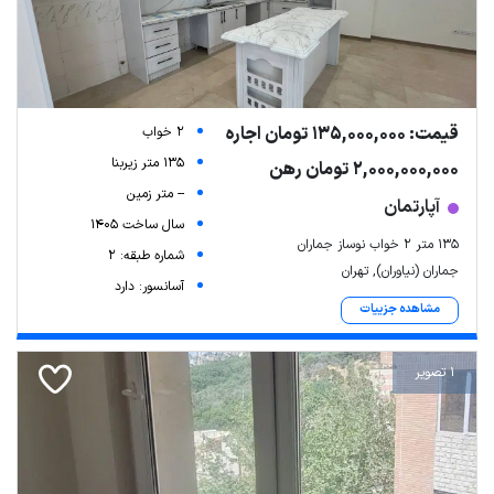
قیمت: 135,000,000 تومان اجاره
2 خواب
135 متر زیربنا
2,000,000,000 تومان رهن
-- متر زمین
آپارتمان
سال ساخت 1405
۱۳۵ متر ۲ خواب نوساز جماران
شماره طبقه: 2
جماران (نیاوران), تهران
آسانسور: دارد
مشاهده جزییات
1 تصویر