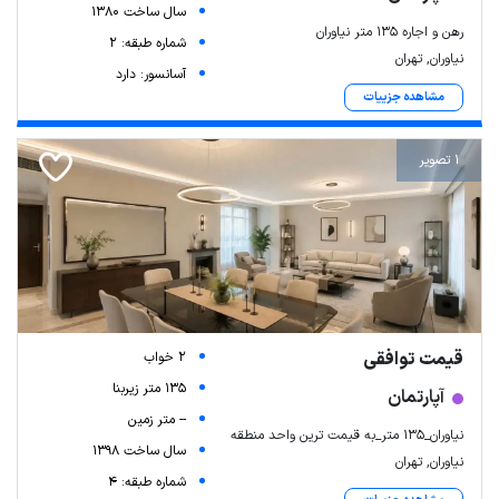
سال ساخت 1380
رهن و اجاره ۱۳۵ متر نیاوران
شماره طبقه: 2
نیاوران, تهران
آسانسور: دارد
مشاهده جزییات
1 تصویر
قیمت توافقی
2 خواب
135 متر زیربنا
آپارتمان
-- متر زمین
نیاوران_۱۳۵ متر_به قیمت ترین واحد منطقه
سال ساخت 1398
نیاوران, تهران
شماره طبقه: 4