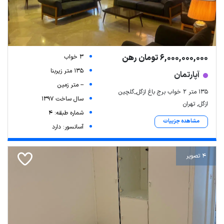
6,000,000,000 تومان رهن
3 خواب
135 متر زیربنا
آپارتمان
-- متر زمین
۱۳۵ متر ۲ خواب برج باغ ازگل_گلچین
سال ساخت 1397
ازگل, تهران
شماره طبقه: 4
مشاهده جزییات
آسانسور: دارد
4 تصویر