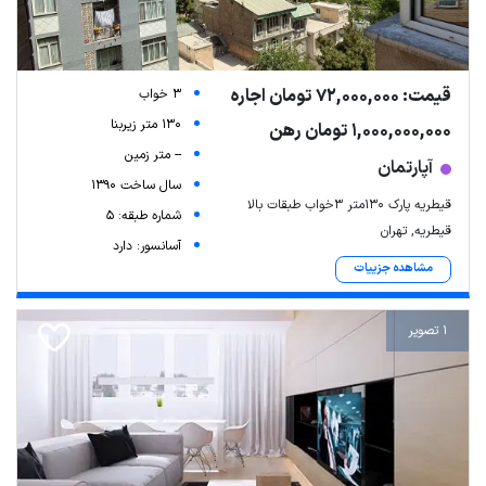
قیمت: 72,000,000 تومان اجاره
3 خواب
130 متر زیربنا
1,000,000,000 تومان رهن
-- متر زمین
آپارتمان
سال ساخت 1390
قیطریه پارک ۱۳۰متر ۳خواب طبقات بالا
شماره طبقه: 5
قیطریه, تهران
آسانسور: دارد
مشاهده جزییات
1 تصویر