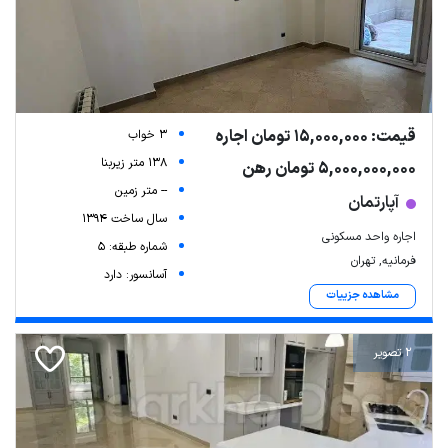
قیمت: 15,000,000 تومان اجاره
3 خواب
138 متر زیربنا
5,000,000,000 تومان رهن
-- متر زمین
آپارتمان
سال ساخت 1394
اجاره واحد مسکونی
شماره طبقه: 5
فرمانیه, تهران
آسانسور: دارد
مشاهده جزییات
2 تصویر