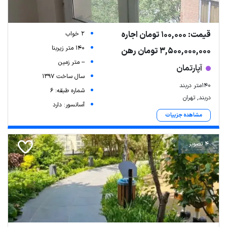
قیمت: 100,000 تومان اجاره
2 خواب
140 متر زیربنا
3,500,000,000 تومان رهن
-- متر زمین
آپارتمان
سال ساخت 1397
۱۴۰‌متر دربند
شماره طبقه: 6
دربند, تهران
آسانسور: دارد
مشاهده جزییات
4 تصویر