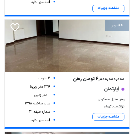
آسانسور: دارد
مشاهده جزییات
4 تصویر
6,000,000,000 تومان رهن
2 خواب
134 متر زیربنا
آپارتمان
-- متر زمین
رهن منزل مسکونی
سال ساخت 1398
دزاشیب, تهران
شماره طبقه: 3
مشاهده جزییات
آسانسور: دارد