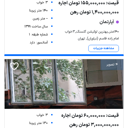
قیمت: 155,000,000 تومان اجاره
3 خواب
140 متر زیربنا
1,400,000,000 تومان رهن
-- متر زمین
آپارتمان
سال ساخت 1399
140متر_بهترین لوکیشن گلسنگ_3خواب
شماره طبقه: 1
امام زاده قاسم (نیاوران), تهران
آسانسور: دارد
مشاهده جزییات
4 تصویر
قیمت: 60,000,000 تومان اجاره
3 خواب
130 متر زیربنا
3,000,000,000 تومان رهن