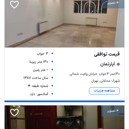
4 تصویر
قیمت توافقی
3 خواب
130 متر زیربنا
آپارتمان
-- متر زمین
130متر 3خواب خیابان ولایت شمالی
سال ساخت 1387
شهرک محلاتی, تهران
شماره طبقه: 4
مشاهده جزییات
آسانسور: دارد
4 تصویر