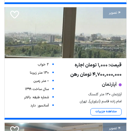
4 تصویر
قیمت: 1,000 تومان اجاره
2 خواب
130 متر زیربنا
4,700,000,000 تومان رهن
-- متر زمین
آپارتمان
سال ساخت 1399
آپارتمان ۱۳۰ متر گلسنگ
شماره طبقه: بالاتر
امام زاده قاسم (نیاوران), تهران
آسانسور: دارد
مشاهده جزییات
4 تصویر