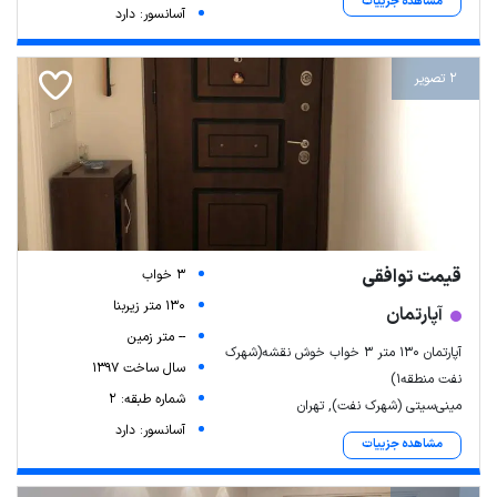
مشاهده جزییات
آسانسور: دارد
2 تصویر
قیمت توافقی
3 خواب
130 متر زیربنا
آپارتمان
-- متر زمین
آپارتمان ۱۳۰ متر ۳ خواب خوش نقشه(شهرک
سال ساخت 1397
نفت منطقه۱)
شماره طبقه: 2
مینی‌سیتی (شهرک نفت), تهران
آسانسور: دارد
مشاهده جزییات