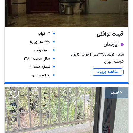
قیمت توافقی
3 خواب
138 متر زیربنا
آپارتمان
-- متر زمین
میدان نوبنیاد ۱۳۸متر ۳خواب اکازیون
سال ساخت 1384
فرمانیه, تهران
شماره طبقه: 1
مشاهده جزییات
آسانسور: دارد
4 تصویر