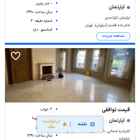
-- متر زمین
آپارتمان
سال ساخت 1390
اپارتمان تکواحدی
شماره طبقه: 2
امام زاده قاسم (نیاوران), تهران
آسانسور: دارد
مشاهده جزییات
4 تصویر
قیمت توافقی
2 خواب
130 متر زیربنا
آپارتمان
درخواست
نقشه
ملک
-- متر زمین
کامرانیه شمالی_ ۱۳۰ متر _ مناسب مجرد و
سال ساخت 1391
خانواده