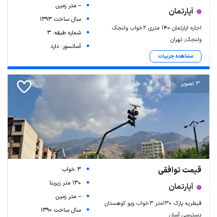
-- متر زمین
آپارتمان
سال ساخت 1393
اجاره اپارتمان ۱۴۰ متری ۲خواب ولنجک
شماره طبقه: 3
ولنجک, تهران
آسانسور: دارد
مشاهده جزییات
3 تصویر
قیمت توافقی
3 خواب
130 متر زیربنا
آپارتمان
-- متر زمین
قیطریه پارک ۱۳۰متر ۳خواب ویو کوهستان
سال ساخت 1390
دسترسی آسان