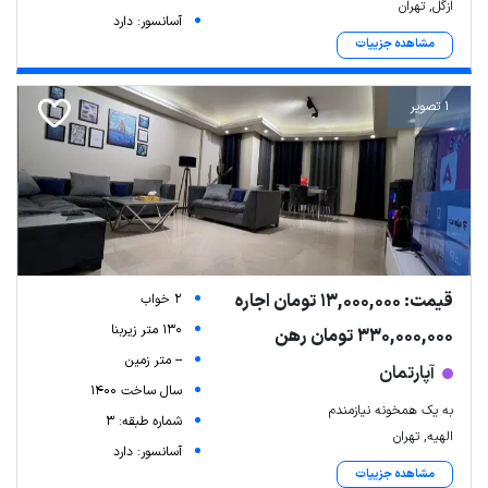
ازگل, تهران
آسانسور: دارد
مشاهده جزییات
1 تصویر
قیمت: 13,000,000 تومان اجاره
2 خواب
130 متر زیربنا
330,000,000 تومان رهن
-- متر زمین
آپارتمان
سال ساخت 1400
به یک همخونه نیازمندم
شماره طبقه: 3
الهیه, تهران
آسانسور: دارد
مشاهده جزییات