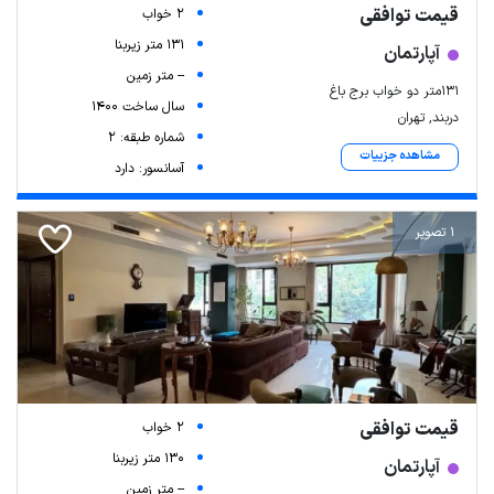
قیمت توافقی
2 خواب
131 متر زیربنا
آپارتمان
-- متر زمین
۱۳۱متر دو خواب برج باغ
سال ساخت 1400
دربند, تهران
شماره طبقه: 2
مشاهده جزییات
آسانسور: دارد
1 تصویر
قیمت توافقی
2 خواب
130 متر زیربنا
آپارتمان
-- متر زمین