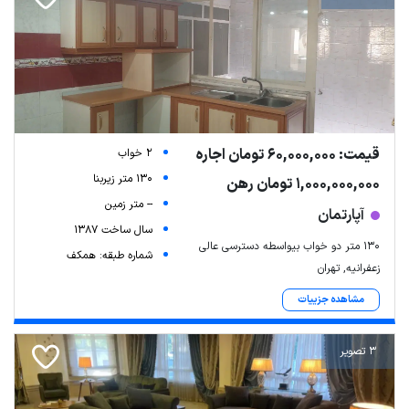
قیمت: 60,000,000 تومان اجاره
2 خواب
130 متر زیربنا
1,000,000,000 تومان رهن
-- متر زمین
آپارتمان
سال ساخت 1387
۱۳۰ متر دو خواب بیواسطه دسترسی عالی
شماره طبقه: همکف
زعفرانیه, تهران
مشاهده جزییات
3 تصویر