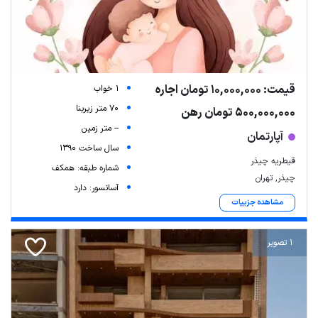
قیمت: 10,000,000 تومان اجاره
1 خواب
70 متر زیربنا
500,000,000 تومان رهن
-- متر زمین
آپارتمان
سال ساخت 1390
قیطریه چیذر
شماره طبقه: همکف
چیذر, تهران
آسانسور: دارد
مشاهده جزییات
1 تصویر