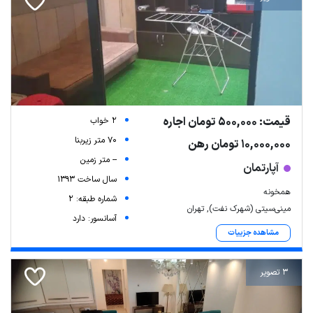
قیمت: 500,000 تومان اجاره
2 خواب
70 متر زیربنا
10,000,000 تومان رهن
-- متر زمین
آپارتمان
سال ساخت 1393
همخونه
شماره طبقه: 2
مینی‌سیتی (شهرک نفت), تهران
آسانسور: دارد
مشاهده جزییات
3 تصویر