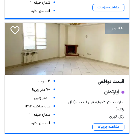
شماره طبقه: 1
مشاهده جزییات
آسانسور: دارد
4 تصویر
قیمت توافقی
2 خواب
70 متر زیربنا
آپارتمان
-- متر زمین
اجاره ۷۰ متر ۲خوابه فول امکانات (ازگل
سال ساخت 1393
ارتش)
شماره طبقه: 2
ازگل, تهران
آسانسور: دارد
مشاهده جزییات