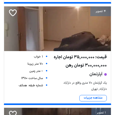
4 تصویر
قیمت: 35,000,000 تومان اجاره
1 خواب
70 متر زیربنا
300,000,000 تومان رهن
-- متر زمین
آپارتمان
سال ساخت 1380
یک آپارتمان ۷۰ متری واقع در دارآباد
شماره طبقه: همکف
دارآباد, تهران
مشاهده جزییات
1 تصویر