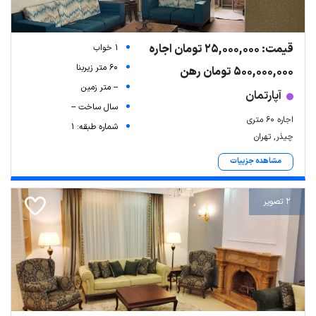
قیمت: 25,000,000 تومان اجاره
1 خواب
60 متر زیربنا
500,000,000 تومان رهن
-- متر زمین
آپارتمان
سال ساخت --
اجاره ۶۰ متری
شماره طبقه: 1
چیذر, تهران
مشاهده جزییات
2 تصویر