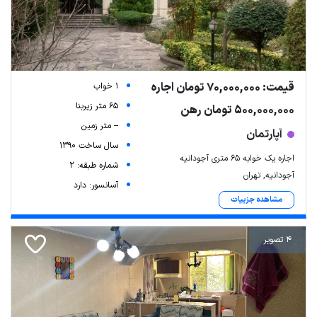
قیمت: 70,000,000 تومان اجاره
1 خواب
65 متر زیربنا
500,000,000 تومان رهن
-- متر زمین
آپارتمان
سال ساخت 1390
اجاره یک خوابه ۶۵ متری آجودانیه
شماره طبقه: 2
آجودانیه, تهران
آسانسور: دارد
مشاهده جزییات
4 تصویر