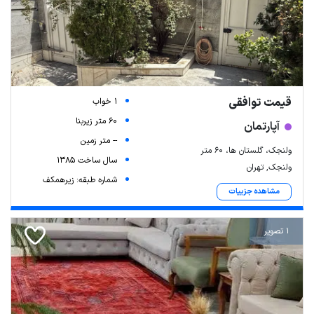
قیمت توافقی
1 خواب
60 متر زیربنا
آپارتمان
-- متر زمین
ولنجک، گلستان ها، ۶۰ متر
سال ساخت 1385
ولنجک, تهران
شماره طبقه: زیرهمکف
مشاهده جزییات
1 تصویر