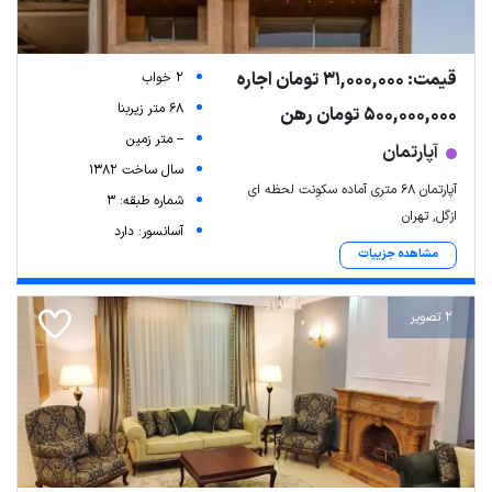
قیمت: 31,000,000 تومان اجاره
2 خواب
68 متر زیربنا
500,000,000 تومان رهن
-- متر زمین
آپارتمان
سال ساخت 1382
آپارتمان ۶۸ متری آماده سکونت لحظه ای
شماره طبقه: 3
ازگل, تهران
آسانسور: دارد
مشاهده جزییات
2 تصویر