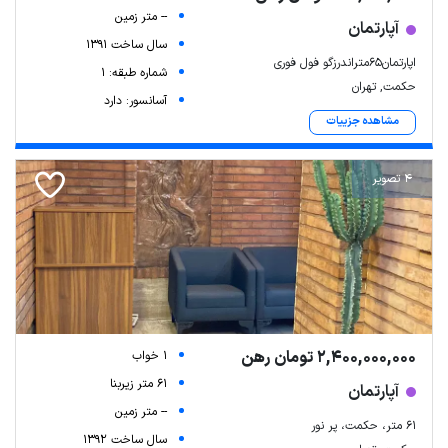
-- متر زمین
آپارتمان
سال ساخت 1391
اپارتمان۶۵متراندرزگو فول فوری
شماره طبقه: 1
حکمت, تهران
آسانسور: دارد
مشاهده جزییات
4 تصویر
2,400,000,000 تومان رهن
1 خواب
61 متر زیربنا
آپارتمان
-- متر زمین
۶۱ متر، حکمت، پر نور
سال ساخت 1392