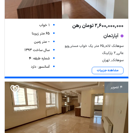
2,600,000,000 تومان رهن
1 خواب
65 متر زیربنا
آپارتمان
-- متر زمین
سوهانک لاله_۶۵ متر یک خواب مستر_ویو
سال ساخت 1393
عالی_۲ پارکینگ
شماره طبقه: 4
سوهانک, تهران
آسانسور: دارد
مشاهده جزییات
4 تصویر