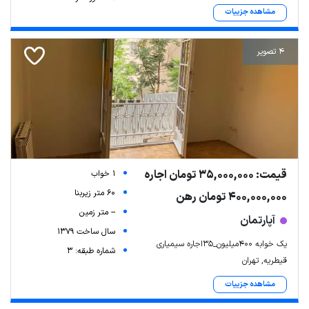
مشاهده جزییات
4 تصویر
قیمت: 35,000,000 تومان اجاره
1 خواب
60 متر زیربنا
400,000,000 تومان رهن
-- متر زمین
آپارتمان
سال ساخت 1379
یک خوابه ۴۰۰میلیون_۳۵اجاره سیمیاری
شماره طبقه: 3
قیطریه, تهران
مشاهده جزییات