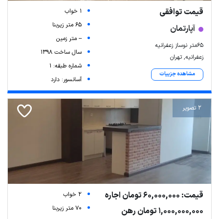
قیمت توافقی
1 خواب
65 متر زیربنا
آپارتمان
-- متر زمین
65متر نوساز زعفرانیه
سال ساخت 1398
زعفرانیه, تهران
شماره طبقه: 1
مشاهده جزییات
آسانسور: دارد
2 تصویر
قیمت: 60,000,000 تومان اجاره
2 خواب
70 متر زیربنا
1,000,000,000 تومان رهن