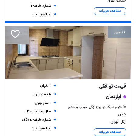
حکمت, تهران
شماره طبقه: 1
مشاهده جزییات
آسانسور: دارد
1 تصویر
قیمت توافقی
1 خواب
65 متر زیربنا
آپارتمان
-- متر زمین
65متری شیک در برج ازگل_خواب_واحدی
سال ساخت 1390
خاص
شماره طبقه: همکف
ازگل, تهران
آسانسور: دارد
مشاهده جزییات