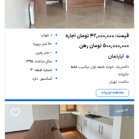
قیمت: 42,000,000 تومان اجاره
1 خواب
70 متر زیربنا
500,000,000 تومان رهن
-- متر زمین
آپارتمان
سال ساخت 1395
۷۰متریک خوابه طبقه اول دزاشیب فقط
شماره طبقه: 3
خانواده
آسانسور: دارد
حکمت, تهران
مشاهده جزییات
4 تصویر