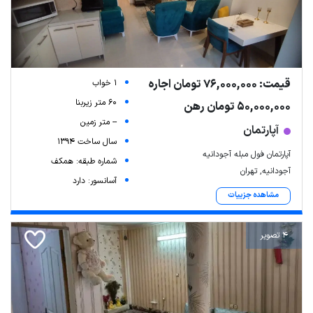
قیمت: 76,000,000 تومان اجاره
1 خواب
60 متر زیربنا
50,000,000 تومان رهن
-- متر زمین
آپارتمان
سال ساخت 1394
آپارتمان فول مبله آجودانیه
شماره طبقه: همکف
آجودانیه, تهران
آسانسور: دارد
مشاهده جزییات
4 تصویر