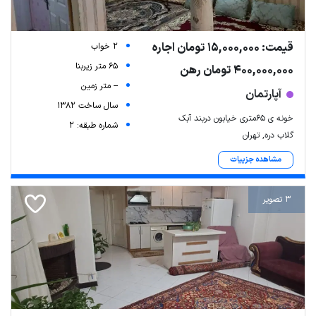
قیمت: 15,000,000 تومان اجاره
2 خواب
65 متر زیربنا
400,000,000 تومان رهن
-- متر زمین
آپارتمان
سال ساخت 1382
خونه ی 65متری خیابون دربند آبک
شماره طبقه: 2
گلاب دره, تهران
مشاهده جزییات
3 تصویر