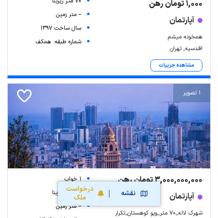
70 متر زیربنا
1,000 تومان رهن
-- متر زمین
آپارتمان
سال ساخت 1397
همخونه میشم
شماره طبقه: همکف
اقدسیه, تهران
مشاهده جزییات
1 تصویر
3,000,000,000 تومان رهن
1 خواب
درخواست
نقشه
70 متر زیربنا
آپارتمان
ملک
-- متر زمین
شهرک لاله_70 متر_ویو کوهستان_تکرار