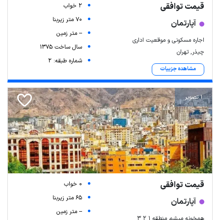
قیمت توافقی
2 خواب
70 متر زیربنا
آپارتمان
-- متر زمین
اجاره مسکونی و موقعیت اداری
سال ساخت 1375
چیذر, تهران
شماره طبقه: 2
مشاهده جزییات
1 تصویر
قیمت توافقی
0 خواب
65 متر زیربنا
آپارتمان
-- متر زمین
همخونه میشم منطقه ۱ ۲ ۳