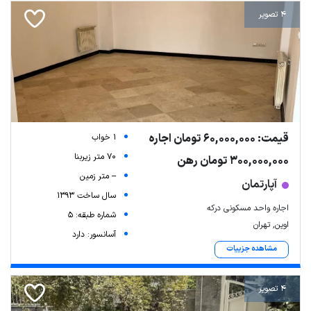
4 تصویر
قیمت: 60,000,000 تومان اجاره
1 خواب
70 متر زیربنا
300,000,000 تومان رهن
-- متر زمین
آپارتمان
سال ساخت 1393
اجاره واحد مسکونی درکه
شماره طبقه: 5
اوین, تهران
آسانسور: دارد
مشاهده جزییات
4 تصویر