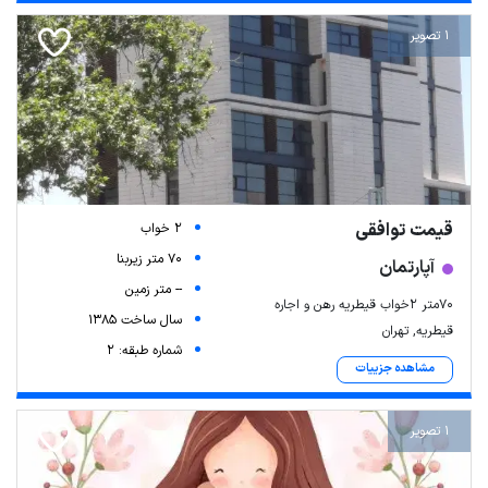
1 تصویر
قیمت توافقی
2 خواب
70 متر زیربنا
آپارتمان
-- متر زمین
۷۰متر ۲خواب قیطریه رهن و اجاره
سال ساخت 1385
قیطریه, تهران
شماره طبقه: 2
مشاهده جزییات
1 تصویر