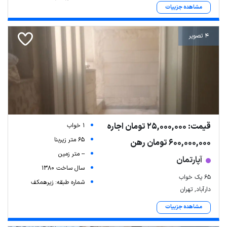
مشاهده جزییات
4 تصویر
قیمت: 25,000,000 تومان اجاره
1 خواب
65 متر زیربنا
600,000,000 تومان رهن
-- متر زمین
آپارتمان
سال ساخت 1380
65 یک خواب
شماره طبقه: زیرهمکف
دارآباد, تهران
مشاهده جزییات