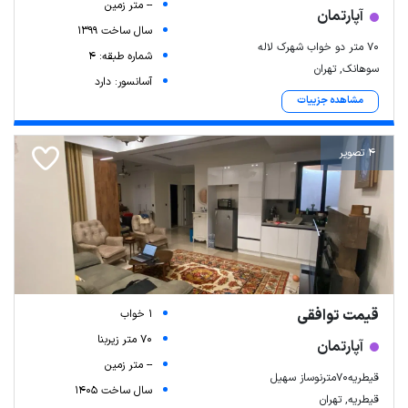
-- متر زمین
آپارتمان
سال ساخت 1399
۷۰ متر دو‌ خواب شهرک لاله
شماره طبقه: 4
سوهانک, تهران
آسانسور: دارد
مشاهده جزییات
4 تصویر
Leaflet
| Map data ©
ariamarz.com
قیمت توافقی
1 خواب
70 متر زیربنا
آپارتمان
-- متر زمین
قیطریه۷۰مترنوساز سهیل
سال ساخت 1405
قیطریه, تهران