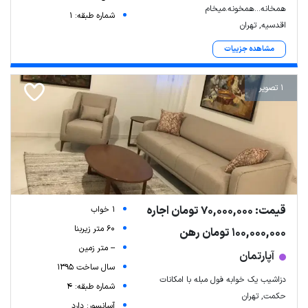
همخانه...همخونه.میخام
شماره طبقه: 1
اقدسیه, تهران
مشاهده جزییات
1 تصویر
قیمت: 70,000,000 تومان اجاره
1 خواب
60 متر زیربنا
100,000,000 تومان رهن
-- متر زمین
آپارتمان
سال ساخت 1395
دزاشیب یک خوابه فول مبله با امکانات
شماره طبقه: 4
حکمت, تهران
آسانسور: دارد