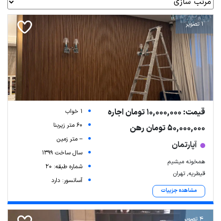
1 تصویر
قیمت: 10,000,000 تومان اجاره
1 خواب
60 متر زیربنا
50,000,000 تومان رهن
-- متر زمین
آپارتمان
سال ساخت 1399
همخونه میشیم
شماره طبقه: 20
قیطریه, تهران
آسانسور: دارد
مشاهده جزییات
4 تصویر