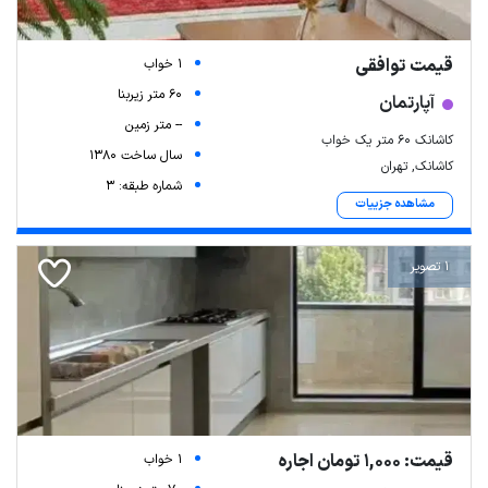
قیمت توافقی
1 خواب
60 متر زیربنا
آپارتمان
-- متر زمین
کاشانک ۶۰ متر یک خواب
سال ساخت 1380
کاشانک, تهران
شماره طبقه: 3
مشاهده جزییات
1 تصویر
قیمت: 1,000 تومان اجاره
1 خواب