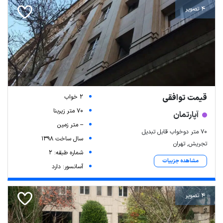
4 تصویر
قیمت توافقی
2 خواب
70 متر زیربنا
آپارتمان
-- متر زمین
۷۰ متر دوخواب قابل تبدیل
سال ساخت 1398
تجریش, تهران
شماره طبقه: 2
مشاهده جزییات
آسانسور: دارد
4 تصویر