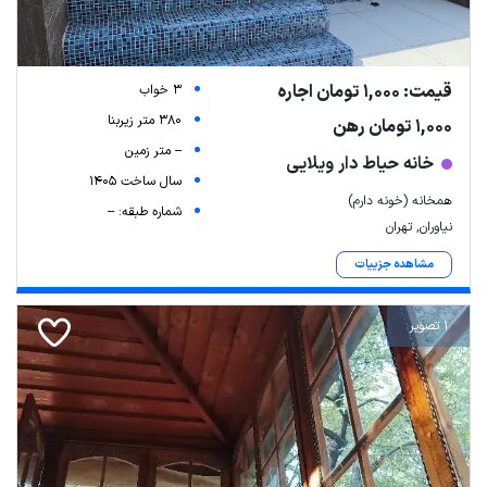
قیمت: 1,000 تومان اجاره
3 خواب
380 متر زیربنا
1,000 تومان رهن
-- متر زمین
خانه حیاط دار ویلایی
سال ساخت 1405
همخانه (خونه دارم)
شماره طبقه: --
نیاوران, تهران
مشاهده جزییات
1 تصویر