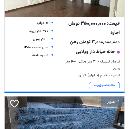
قیمت: 350,000,000 تومان
5 خواب
400 متر زیربنا
اجاره
-- متر زمین
3,000,000,000 تومان رهن
سال ساخت 1380
خانه حیاط دار ویلایی
شماره طبقه: --
نیاوران گلسنگ ۳۲۰ متر ویلایی ۴۰۰ متر
زمین
امام زاده قاسم (نیاوران), تهران
مشاهده جزییات
3 تصویر