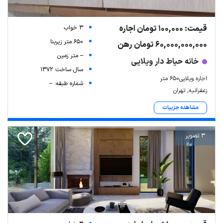
قیمت: 100,000 تومان اجاره
3 خواب
650 متر زیربنا
60,000,000,000 تومان رهن
-- متر زمین
خانه حیاط دار ویلایی
سال ساخت 1372
اجاره ویلایی650 متر
شماره طبقه: --
زعفرانیه, تهران
مشاهده جزییات
3 تصویر