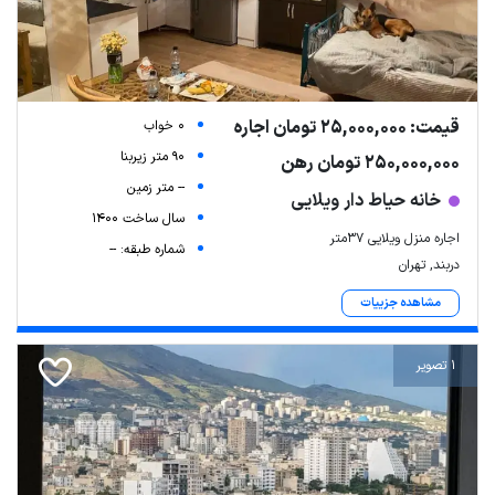
قیمت: 25,000,000 تومان اجاره
0 خواب
90 متر زیربنا
250,000,000 تومان رهن
-- متر زمین
خانه حیاط دار ویلایی
سال ساخت 1400
اجاره منزل ویلایی ۳۷متر
شماره طبقه: --
دربند, تهران
مشاهده جزییات
1 تصویر