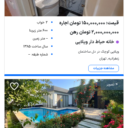
قیمت: 150,000,000 تومان اجاره
2 خواب
600 متر زیربنا
2,000,000,000 تومان رهن
-- متر زمین
خانه حیاط دار ویلایی
سال ساخت 1385
ویلایی کوچک در دل ساختمان
شماره طبقه: --
زعفرانیه, تهران
مشاهده جزییات
4 تصویر