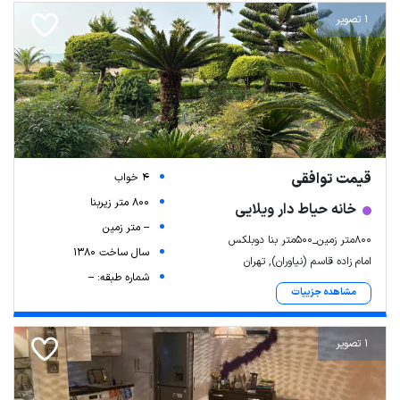
1 تصویر
قیمت توافقی
4 خواب
800 متر زیربنا
خانه حیاط دار ویلایی
-- متر زمین
۸۰۰متر زمین_۵۰۰متر بنا دوبلکس
سال ساخت 1380
امام زاده قاسم (نیاوران), تهران
شماره طبقه: --
مشاهده جزییات
1 تصویر