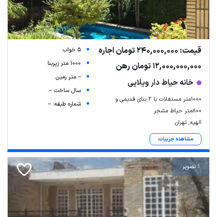
قیمت: 240,000,000 تومان اجاره
5 خواب
1000 متر زیربنا
12,000,000,000 تومان رهن
-- متر زمین
خانه حیاط دار ویلایی
سال ساخت --
۱۰۰۰متر مستغلات با ۲ بنای قدیمی و
شماره طبقه: --
۸۰۰متر حیاط مشجر
الهیه, تهران
مشاهده جزییات
1 تصویر