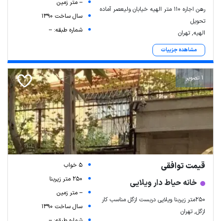
-- متر زمین
رهن اجاره 110 متر الهیه خیابان ولیعصر آماده
سال ساخت 1390
تحویل
شماره طبقه: --
الهیه, تهران
مشاهده جزییات
1 تصویر
قیمت توافقی
5 خواب
250 متر زیربنا
خانه حیاط دار ویلایی
-- متر زمین
۲۵۰متر زیربنا ویلایی دربست ازگل مناسب کار
سال ساخت 1390
ازگل, تهران
شماره طبقه: --