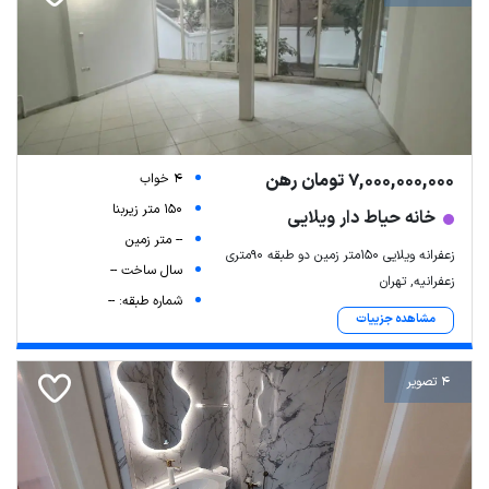
7,000,000,000 تومان رهن
4 خواب
150 متر زیربنا
خانه حیاط دار ویلایی
-- متر زمین
زعفرانه ویلایی ۱۵۰متر زمین دو طبقه ۹۰متری
سال ساخت --
زعفرانیه, تهران
شماره طبقه: --
مشاهده جزییات
4 تصویر