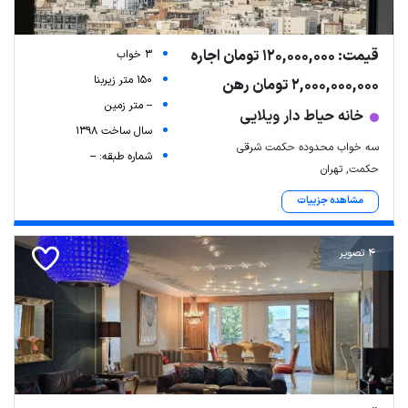
قیمت: 120,000,000 تومان اجاره
3 خواب
150 متر زیربنا
2,000,000,000 تومان رهن
-- متر زمین
خانه حیاط دار ویلایی
سال ساخت 1398
سه خواب محدوده حکمت شرقی
شماره طبقه: --
حکمت, تهران
مشاهده جزییات
4 تصویر