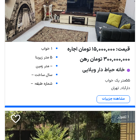
قیمت: 15,000,000 تومان اجاره
1 خواب
5 متر زیربنا
300,000,000 تومان رهن
-- متر زمین
خانه حیاط دار ویلایی
سال ساخت --
55متر یک خواب
شماره طبقه: --
دارآباد, تهران
مشاهده جزییات
1 تصویر