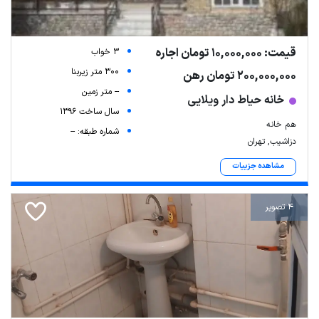
قیمت: 10,000,000 تومان اجاره
3 خواب
300 متر زیربنا
200,000,000 تومان رهن
-- متر زمین
خانه حیاط دار ویلایی
سال ساخت 1396
هم خانه
شماره طبقه: --
دزاشیب, تهران
مشاهده جزییات
4 تصویر