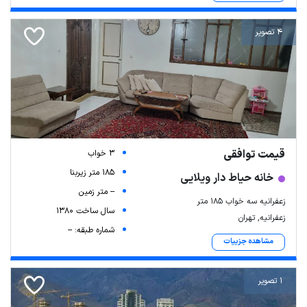
4 تصویر
قیمت توافقی
3 خواب
185 متر زیربنا
خانه حیاط دار ویلایی
-- متر زمین
زعفرانیه سه خواب ۱۸۵ متر
سال ساخت 1380
زعفرانیه, تهران
شماره طبقه: --
مشاهده جزییات
1 تصویر