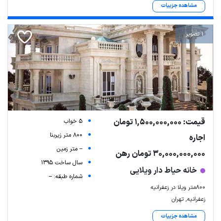
مشاهده جزییات
1 تصویر
قیمت: 1,500,000,000 تومان
5 خواب
800 متر زیربنا
اجاره
-- متر زمین
30,000,000,000 تومان رهن
سال ساخت 1395
خانه حیاط دار ویلایی
شماره طبقه: --
۸۰۰متر ویلا در زعفرانیه
زعفرانیه, تهران
مشاهده جزییات