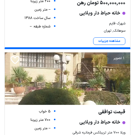
200 متر زیربنا
500,000,000 تومان رهن
-- متر زمین
خانه حیاط دار ویلایی
سال ساخت 1388
شهرک قایم
شماره طبقه: --
سوهانک, تهران
مشاهده جزییات
1 تصویر
قیمت توافقی
5 خواب
700 متر زیربنا
خانه حیاط دار ویلایی
-- متر زمین
ویلا ۷۰۰ متر تریبلکس فرمانیه شرقی