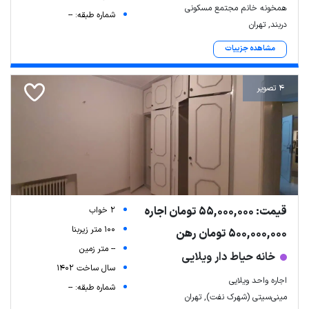
همخونه خانم مجتمع مسکونی
شماره طبقه: --
دربند, تهران
مشاهده جزییات
4 تصویر
Leaflet
| Map data ©
ariamarz.com
قیمت: 55,000,000 تومان اجاره
2 خواب
100 متر زیربنا
500,000,000 تومان رهن
-- متر زمین
خانه حیاط دار ویلایی
سال ساخت 1402
اجاره واحد ویلایی
شماره طبقه: --
مینی‌سیتی (شهرک نفت), تهران