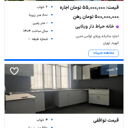
قیمت: 55,000,000 تومان اجاره
2 خواب
800 متر زیربنا
500,000,000 تومان رهن
-- متر زمین
خانه حیاط دار ویلایی
سال ساخت 1404
اجاره سالیانه ویلای لوکس مدرن
شماره طبقه: --
الهیه, تهران
مشاهده جزییات
4 تصویر
قیمت توافقی
4 خواب
250 متر زیربنا