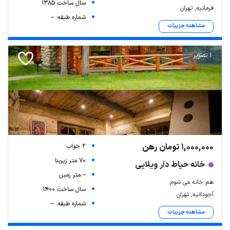
سال ساخت 1385
فرمانیه, تهران
شماره طبقه: --
مشاهده جزییات
1 تصویر
1,000,000 تومان رهن
2 خواب
70 متر زیربنا
خانه حیاط دار ویلایی
-- متر زمین
هم خانه می شوم.
سال ساخت 1400
آجودانیه, تهران
شماره طبقه: --
مشاهده جزییات