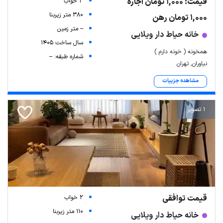
قیمت: 1,000 تومان اجاره
3 خواب
380 متر زیربنا
1,000 تومان رهن
-- متر زمین
خانه حیاط دار ویلایی
سال ساخت 1405
همخونه ( خونه دارم )
شماره طبقه: --
نیاوران, تهران
مشاهده جزییات
1 تصویر
قیمت توافقی
2 خواب
110 متر زیربنا
خانه حیاط دار ویلایی