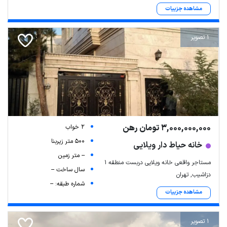
مشاهده جزییات
1 تصویر
3,000,000,000 تومان رهن
2 خواب
500 متر زیربنا
خانه حیاط دار ویلایی
-- متر زمین
مستاجر واقعی خانه ویلایی دربست منطقه ۱
سال ساخت --
دزاشیب, تهران
شماره طبقه: --
مشاهده جزییات
1 تصویر