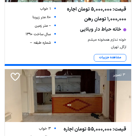
قیمت: 5,000,000 تومان اجاره
1 خواب
80 متر زیربنا
1,000,000 تومان رهن
-- متر زمین
خانه حیاط دار ویلایی
سال ساخت 1390
خونه ندارم همخونه میشم
شماره طبقه: --
ازگل, تهران
مشاهده جزییات
3 تصویر
قیمت: 55,000,000 تومان اجاره
3 خواب