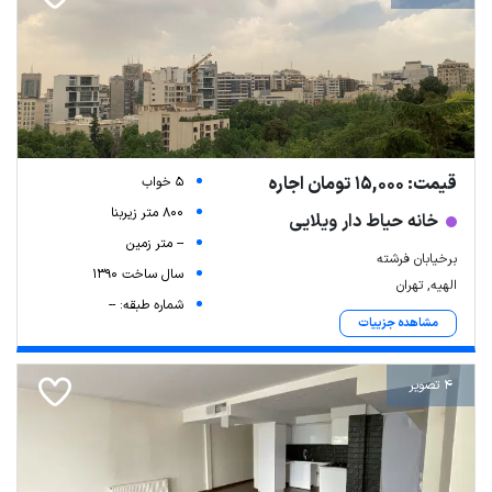
قیمت: 15,000 تومان اجاره
5 خواب
800 متر زیربنا
خانه حیاط دار ویلایی
-- متر زمین
برخیابان فرشته
سال ساخت 1390
الهیه, تهران
شماره طبقه: --
مشاهده جزییات
4 تصویر