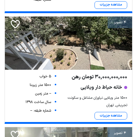
مشاهده جزییات
4 تصویر
30,000,000,000 تومان رهن
5 خواب
1500 متر زیربنا
خانه حیاط دار ویلایی
-- متر زمین
۱۵۰۰ متر ویلایی نیاوران مشاغل و سکونت
سال ساخت 1398
تجریش, تهران
شماره طبقه: --
مشاهده جزییات
4 تصویر