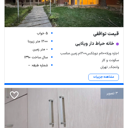
قیمت توافقی
5 خواب
1200 متر زیربنا
خانه حیاط دار ویلایی
-- متر زمین
اجاره ویلا۸۰۰م دوبلکس۱۲۰۰م زمین مناسب
سال ساخت 1390
سکونت و کار
شماره طبقه: --
ولنجک, تهران
مشاهده جزییات
3 تصویر