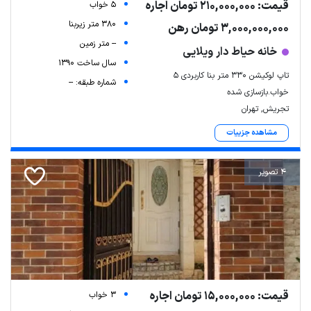
قیمت: 210,000,000 تومان اجاره
5 خواب
380 متر زیربنا
3,000,000,000 تومان رهن
-- متر زمین
خانه حیاط دار ویلایی
سال ساخت 1390
تاپ لوکیشن 330 متر بنا کاربردی 5
شماره طبقه: --
خواب.بازسازی شده
تجریش, تهران
مشاهده جزییات
4 تصویر
قیمت: 15,000,000 تومان اجاره
3 خواب