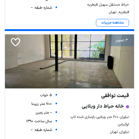
حیاط مستقل سهیل قیطریه
شماره طبقه: --
قیطریه, تهران
مشاهده جزییات
3 تصویر
قیمت توافقی
5 خواب
700 متر زیربنا
خانه حیاط دار ویلایی
-- متر زمین
نیاوران ۶۰۰ متر ویلایی بازسازی شده تاپ
سال ساخت 1390
لوکیشن
شماره طبقه: --
نیاوران, تهران