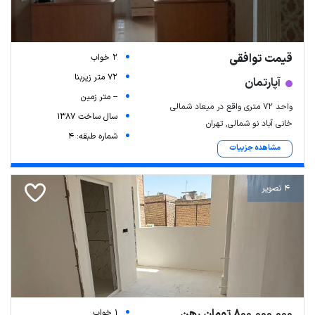
قیمت توافقی
2 خواب
72 متر زیربنا
آپارتمان
-- متر زمین
واحد ۷۲ متری واقع در میعاد شمالی
سال ساخت 1387
خانی آباد نو شمالی, تهران
شماره طبقه: 4
مشاهده جزییات
4 تصویر
800,000,000 تومان رهن
1 خواب