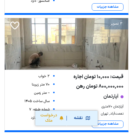
آسانسور: دارد
مشاهده جزییات
3 تصویر
قیمت: 10,000 تومان اجاره
2 خواب
70 متر زیربنا
800,000,000 تومان رهن
-- متر زمین
آپارتمان
سال ساخت 1405
آپارتمان ۷۰متری
شماره طبقه: 7
نعمت‌آباد, تهران
درخواست
نقشه
آسانسور: دارد
ملک
مشاهده جزییات