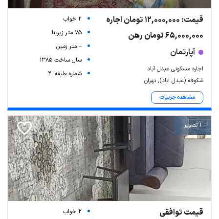
قیمت: 12,000,000 تومان اجاره
2 خواب
75 متر زیربنا
65,000,000 تومان رهن
-- متر زمین
آپارتمان
سال ساخت 1385
اجاره مسکونی عبدل آباد
شماره طبقه: 2
شکوفه (عبدل آباد), تهران
مشاهده جزییات
1 تصویر
قیمت توافقی
2 خواب