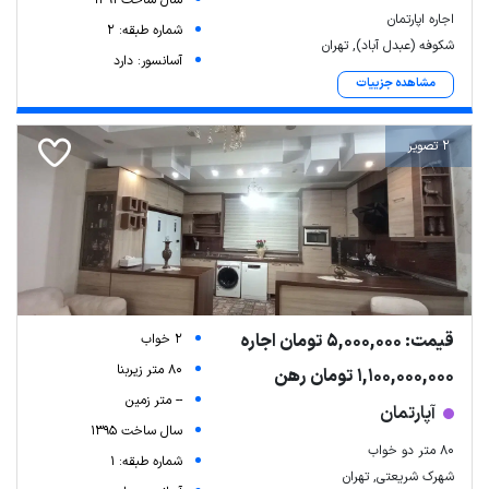
سال ساخت 1391
اجاره اپارتمان
شماره طبقه: 2
شکوفه (عبدل آباد), تهران
آسانسور: دارد
مشاهده جزییات
2 تصویر
قیمت: 5,000,000 تومان اجاره
2 خواب
80 متر زیربنا
1,100,000,000 تومان رهن
-- متر زمین
آپارتمان
سال ساخت 1395
۸۰ متر دو خواب
شماره طبقه: 1
شهرک شریعتی, تهران