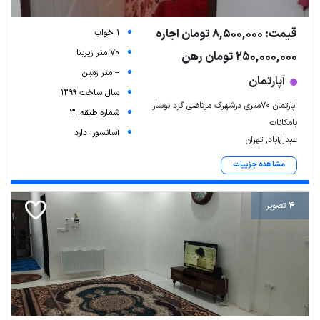
قیمت: 8,500,000 تومان اجاره
1 خواب
70 متر زیربنا
250,000,000 تومان رهن
-- متر زمین
آپارتمان
سال ساخت 1399
اپارتمان ۷۰متری درشهرک مرتاضی گرد نوساز
شماره طبقه: 3
بامکانات
آسانسور: دارد
عبدل‌آباد, تهران
مشاهده جزییات
4 تصویر