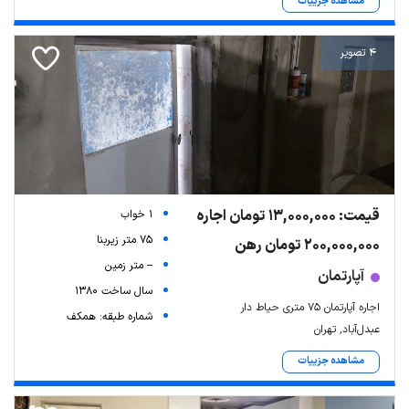
مشاهده جزییات
4 تصویر
قیمت: 13,000,000 تومان اجاره
1 خواب
75 متر زیربنا
200,000,000 تومان رهن
-- متر زمین
آپارتمان
سال ساخت 1380
اجاره آپارتمان ۷۵ متری حیاط دار
شماره طبقه: همکف
عبدل‌آباد, تهران
مشاهده جزییات