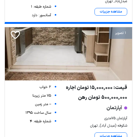
عبدل‌آباد, تهران
شماره طبقه: 1
مشاهده جزییات
آسانسور: دارد
1 تصویر
قیمت: 15,000,000 تومان اجاره
2 خواب
75 متر زیربنا
500,000,000 تومان رهن
-- متر زمین
آپارتمان
سال ساخت 1395
آپارتمان ۷۵متری
شماره طبقه: 4
شکوفه (عبدل آباد), تهران
مشاهده جزییات