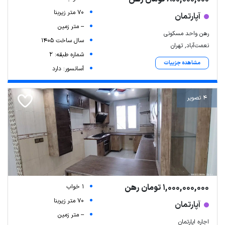
70 متر زیربنا
آپارتمان
-- متر زمین
رهن واحد مسکونی
سال ساخت 1405
نعمت‌آباد, تهران
شماره طبقه: 2
مشاهده جزییات
آسانسور: دارد
4 تصویر
1,000,000,000 تومان رهن
1 خواب
70 متر زیربنا
آپارتمان
-- متر زمین
اجاره اپارتمان