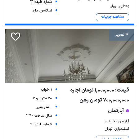
شماره طبقه: 3
زهتابی, تهران
آسانسور: دارد
مشاهده جزییات
4 تصویر
قیمت: 1,000,000 تومان اجاره
1 خواب
70 متر زیربنا
700,000,000 تومان رهن
-- متر زمین
آپارتمان
سال ساخت 1390
آپارتمان ۷۰ متری
شماره طبقه: 4
اسفندیاری, تهران