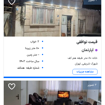
1 تصویر
قیمت توافقی
2 خواب
80 متر زیربنا
آپارتمان
-- متر زمین
خانه ۸۰ متر طبقه هم کف
سال ساخت 1402
شهرک شریفی, تهران
شماره طبقه: همکف
مشاهده جزییات
2 تصویر