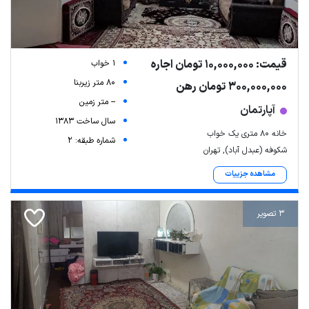
قیمت: 10,000,000 تومان اجاره
1 خواب
80 متر زیربنا
300,000,000 تومان رهن
-- متر زمین
آپارتمان
سال ساخت 1383
خانه ۸۰ متری یک خواب
شماره طبقه: 2
شکوفه (عبدل آباد), تهران
مشاهده جزییات
3 تصویر