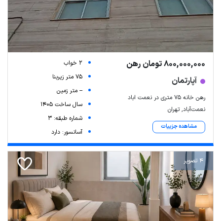
800,000,000 تومان رهن
2 خواب
75 متر زیربنا
آپارتمان
-- متر زمین
رهن خانه ۷۵ متری در نعمت اباد
سال ساخت 1405
نعمت‌آباد, تهران
شماره طبقه: 3
مشاهده جزییات
آسانسور: دارد
4 تصویر