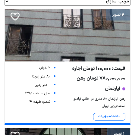
4 تصویر
قیمت: 100,000 تومان اجاره
2 خواب
80 متر زیربنا
780,000,000 تومان رهن
-- متر زمین
آپارتمان
سال ساخت 1389
رهن آپارتمان ۸۰ متری در خانی آبادنو
شماره طبقه: 4
اسفندیاری, تهران
مشاهده جزییات
1 تصویر