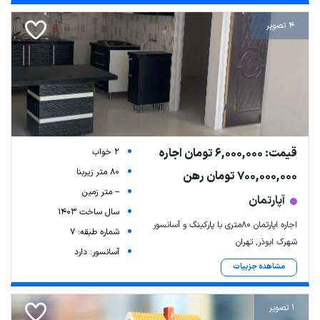
4 تصویر
قیمت: 6,000,000 تومان اجاره
2 خواب
80 متر زیربنا
700,000,000 تومان رهن
Leaflet
| Map data ©
ariamarz.com
-- متر زمین
آپارتمان
سال ساخت 1403
اجاره اپارتمان ۸۰متری با پارکینگ و آسانسور
شماره طبقه: 7
شهرک ابوذر, تهران
آسانسور: دارد
مشاهده جزییات
1 تصویر