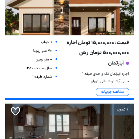
قیمت: 15,000,000 تومان اجاره
1 خواب
70 متر زیربنا
500,000,000 تومان رهن
-- متر زمین
آپارتمان
سال ساخت 1380
اجاره آپارتمان تک واحدی طبقه۲
شماره طبقه: 2
خانی آباد نو شمالی, تهران
مشاهده جزییات
1 تصویر