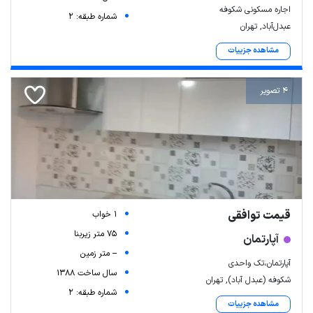
اجاره مسکونی شکوفه
شماره طبقه: 2
عبدل‌آباد, تهران
مشاهده جزییات
4 تصویر
قیمت توافقی
1 خواب
75 متر زیربنا
آپارتمان
-- متر زمین
آپارتمان،تک واحدی
سال ساخت 1388
شکوفه (عبدل آباد), تهران
شماره طبقه: 2
مشاهده جزییات