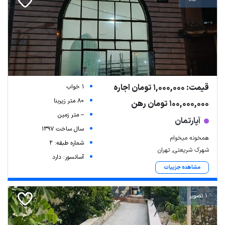
قیمت: 1,000,000 تومان اجاره
1 خواب
80 متر زیربنا
100,000,000 تومان رهن
-- متر زمین
آپارتمان
سال ساخت 1397
همخونه میخوام
شماره طبقه: 2
شهرک شریعتی, تهران
آسانسور: دارد
مشاهده جزییات
1 تصویر