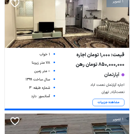
1 تصویر
قیمت: 1,000 تومان اجاره
1 خواب
78 متر زیربنا
850,000,000 تومان رهن
-- متر زمین
آپارتمان
سال ساخت 1399
اجاره آپارتمان نعمت اباد
شماره طبقه: 3
نعمت‌آباد, تهران
آسانسور: دارد
مشاهده جزییات
1 تصویر