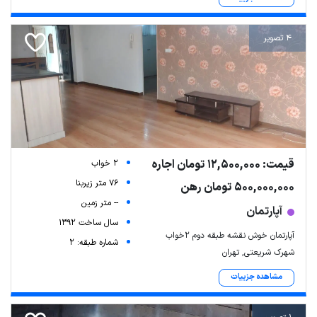
4 تصویر
قیمت: 12,500,000 تومان اجاره
2 خواب
76 متر زیربنا
500,000,000 تومان رهن
-- متر زمین
آپارتمان
سال ساخت 1392
آپارتمان خوش نقشه طبقه دوم 2خواب
شماره طبقه: 2
شهرک شریعتی, تهران
مشاهده جزییات