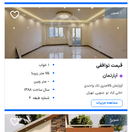
1 تصویر
قیمت توافقی
1 خواب
75 متر زیربنا
آپارتمان
-- متر زمین
آپارتمان ۷۵متری تک واحدی
سال ساخت 1388
خانی آباد نو جنوبی, تهران
شماره طبقه: 2
مشاهده جزییات
1 تصویر