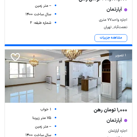
-- متر زمین
آپارتمان
سال ساخت 1400
اجاره واحد77 متری
شماره طبقه: 2
نعمت‌آباد, تهران
مشاهده جزییات
1 تصویر
1,000 تومان رهن
1 خواب
75 متر زیربنا
آپارتمان
-- متر زمین
اجاره آپارتمان
سال ساخت 1400