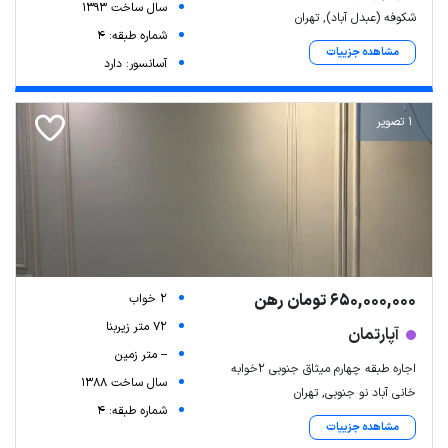
سال ساخت 1393
شکوفه (عبدل آباد), تهران
شماره طبقه: 4
مشاهده جزییات
آسانسور: دارد
1 تصویر
650,000,000 تومان رهن
2 خواب
72 متر زیربنا
آپارتمان
-- متر زمین
اجاره طبقه چهارم میثاق جنوبی ۲خوابه
سال ساخت 1388
خانی آباد نو جنوبی, تهران
شماره طبقه: 4
مشاهده جزییات