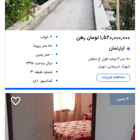
1,520,000,000 تومان رهن
2 خواب
80 متر زیربنا
آپارتمان
-- متر زمین
۸۰ متر۲خوابه فول خ ماهان
سال ساخت 1397
شهرک شریعتی, تهران
شماره طبقه: 3
مشاهده جزییات
آسانسور: دارد
4 تصویر