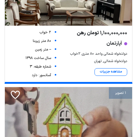
1,100,000,000 تومان رهن
2 خواب
80 متر زیربنا
آپارتمان
-- متر زمین
دولتخواه شمالی واحد ۸۰ متری ۲خواب
سال ساخت 1398
دولتخواه شمالی, تهران
شماره طبقه: 3
مشاهده جزییات
آسانسور: دارد
1 تصویر