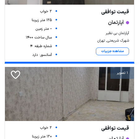
قیمت توافقی
2 خواب
125 متر زیربنا
آپارتمان
-- متر زمین
آپارتمان بی نظیر
سال ساخت 1400
شهرک شریعتی, تهران
شماره طبقه: 4
مشاهده جزییات
آسانسور: دارد
1 تصویر
قیمت توافقی
2 خواب
120 متر زیربنا
آپارتمان