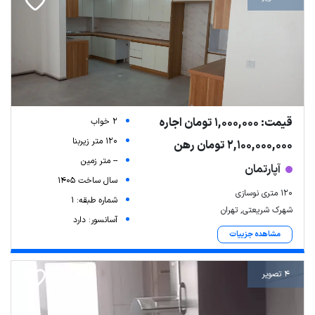
قیمت: 1,000,000 تومان اجاره
2 خواب
120 متر زیربنا
2,100,000,000 تومان رهن
-- متر زمین
آپارتمان
سال ساخت 1405
۱۲۰ متری نوسازی
شماره طبقه: 1
شهرک شریعتی, تهران
آسانسور: دارد
مشاهده جزییات
4 تصویر