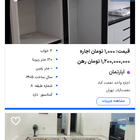
قیمت: 1,000 تومان اجاره
2 خواب
120 متر زیربنا
1,200,000,000 تومان رهن
-- متر زمین
آپارتمان
سال ساخت 1405
اجاره واحد نعمت آباد
شماره طبقه: 8
نعمت‌آباد, تهران
آسانسور: دارد
مشاهده جزییات
1 تصویر