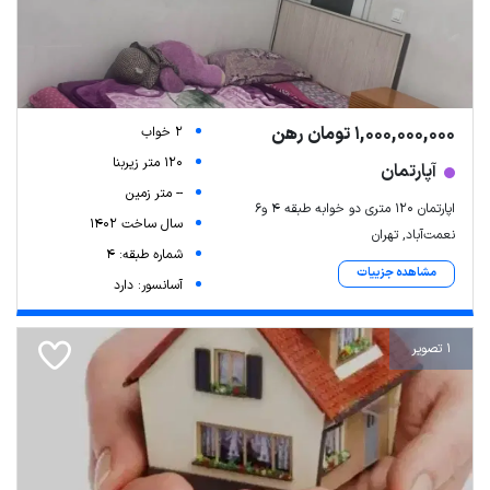
1,000,000,000 تومان رهن
2 خواب
120 متر زیربنا
آپارتمان
-- متر زمین
اپارتمان ۱۲۰ متری دو خوابه طبقه ۴ و۶
سال ساخت 1402
نعمت‌آباد, تهران
شماره طبقه: 4
مشاهده جزییات
آسانسور: دارد
1 تصویر