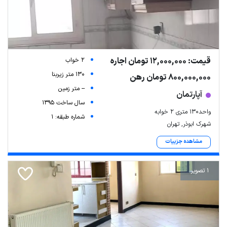
قیمت: 12,000,000 تومان اجاره
2 خواب
130 متر زیربنا
800,000,000 تومان رهن
-- متر زمین
آپارتمان
سال ساخت 1395
واحد130 متری 2 خوابه
شماره طبقه: 1
شهرک ابوذر, تهران
مشاهده جزییات
1 تصویر