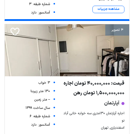
شماره طبقه: 3
مشاهده جزییات
آسانسور: دارد
4 تصویر
Leaflet
| Map data ©
ariamarz.com
قیمت: 40,000,000 تومان اجاره
3 خواب
130 متر زیربنا
1,500,000,000 تومان رهن
-- متر زمین
آپارتمان
سال ساخت 1399
اجاره آپارتمان 130متری سه خوابه خانی آباد
شماره طبقه: 6
نو
آسانسور: دارد
اسفندیاری, تهران