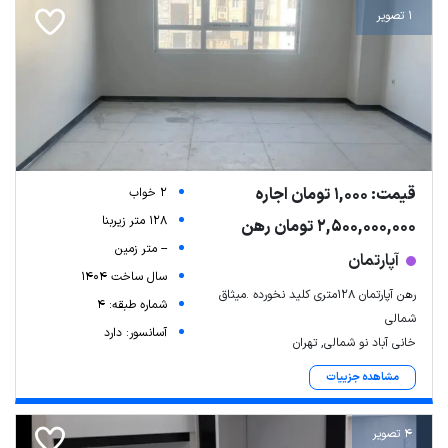
1 تصویر
قیمت: 1,000 تومان اجاره
2 خواب
128 متر زیربنا
2,500,000,000 تومان رهن
-- متر زمین
آپارتمان
سال ساخت 1404
رهن آپارتمان ۱۲۸متری کلید نخورده .میثاق
شماره طبقه: 4
شمالی
آسانسور: دارد
خانی آباد نو شمالی, تهران
مشاهده جزییات
4 تصویر