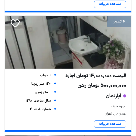
مشاهده جزییات
4 تصویر
قیمت: 14,000,000 تومان اجاره
1 خواب
120 متر زیربنا
500,000,000 تومان رهن
-- متر زمین
آپارتمان
سال ساخت 1390
اجاره خونه
شماره طبقه: 2
بهمن یار, تهران
مشاهده جزییات