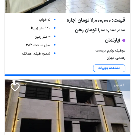
قیمت: 11,000,000 تومان اجاره
5 خواب
120 متر زیربنا
1,000,000,000 تومان رهن
-- متر زمین
آپارتمان
سال ساخت 1382
دوطبقه ونیم دربست
شماره طبقه: همکف
زهتابی, تهران
مشاهده جزییات
1 تصویر