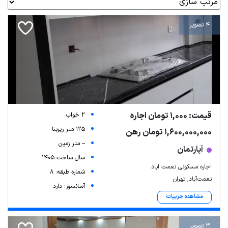
4 تصویر
قیمت: 1,000 تومان اجاره
2 خواب
125 متر زیربنا
1,600,000,000 تومان رهن
-- متر زمین
آپارتمان
سال ساخت 1405
اجاره مسکونی نعمت اباد
شماره طبقه: 8
نعمت‌آباد, تهران
آسانسور: دارد
مشاهده جزییات
3 تصویر