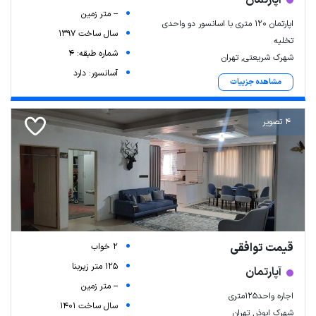
-- متر زمین
اپارتمان ۱۲۰ متری با اسانسور دو واحدی
سال ساخت 1397
تخلیه
شماره طبقه: 4
شهرک شریعتی, تهران
آسانسور: دارد
مشاهده جزییات
4 تصویر
قیمت توافقی
2 خواب
125 متر زیربنا
آپارتمان
-- متر زمین
اجاره واحد۱۲۵متری
سال ساخت 1401
شهرک ابوذر, تهران