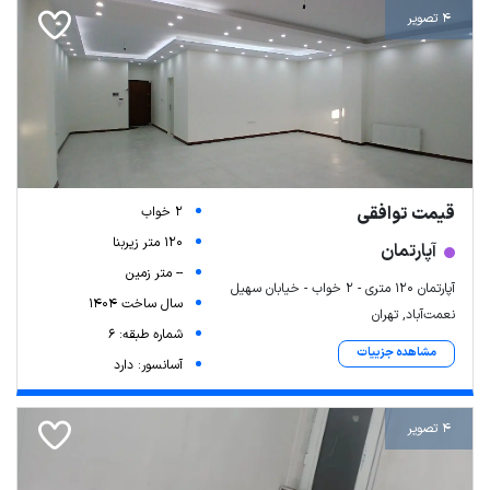
4 تصویر
قیمت توافقی
2 خواب
120 متر زیربنا
آپارتمان
-- متر زمین
آپارتمان ۱۲۰ متری - ۲ خواب - خیابان سهیل
سال ساخت 1404
نعمت‌آباد, تهران
شماره طبقه: 6
مشاهده جزییات
آسانسور: دارد
4 تصویر