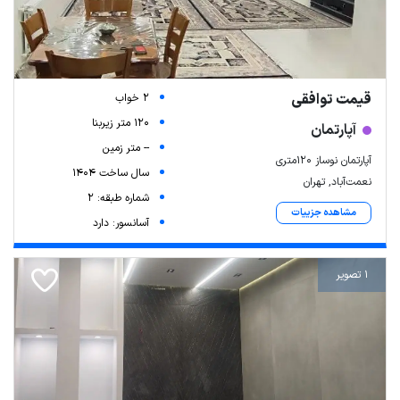
قیمت توافقی
2 خواب
120 متر زیربنا
آپارتمان
-- متر زمین
آپارتمان نوساز 120متری
سال ساخت 1404
نعمت‌آباد, تهران
شماره طبقه: 2
مشاهده جزییات
آسانسور: دارد
1 تصویر