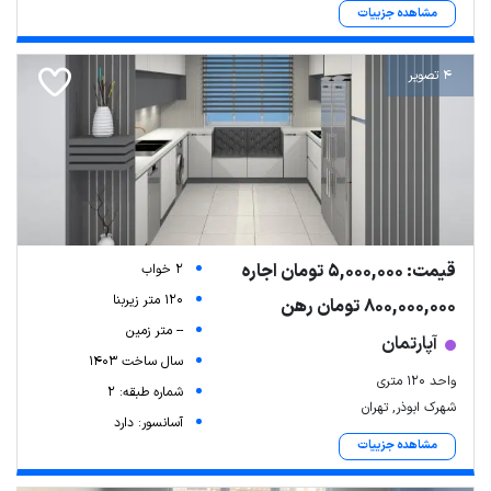
مشاهده جزییات
4 تصویر
قیمت: 5,000,000 تومان اجاره
2 خواب
120 متر زیربنا
800,000,000 تومان رهن
-- متر زمین
آپارتمان
سال ساخت 1403
واحد ۱۲۰ متری
شماره طبقه: 2
شهرک ابوذر, تهران
آسانسور: دارد
مشاهده جزییات