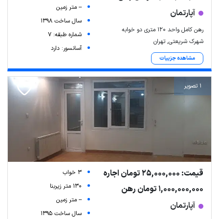
-- متر زمین
آپارتمان
سال ساخت 1398
رهن کامل واحد ۱۲۰ متری دو خوابه
شماره طبقه: 7
شهرک شریعتی, تهران
آسانسور: دارد
مشاهده جزییات
1 تصویر
قیمت: 25,000,000 تومان اجاره
3 خواب
130 متر زیربنا
1,000,000,000 تومان رهن
-- متر زمین
آپارتمان
سال ساخت 1395