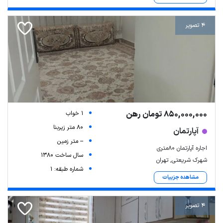
4 تصویر
850,000,000 تومان رهن
1 خواب
80 متر زیربنا
آپارتمان
-- متر زمین
اجاره آپارتمان ۸۰متری
سال ساخت 1380
شهرک شریعتی, تهران
شماره طبقه: 1
مشاهده جزییات
4 تصویر