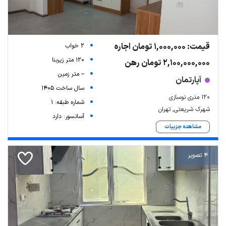
قیمت: 1,000,000 تومان اجاره
2 خواب
120 متر زیربنا
2,100,000,000 تومان رهن
-- متر زمین
آپارتمان
سال ساخت 1405
۱۲۰ متری نوسازی
شماره طبقه: 1
شهرک شریعتی, تهران
آسانسور: دارد
مشاهده جزییات
4 تصویر