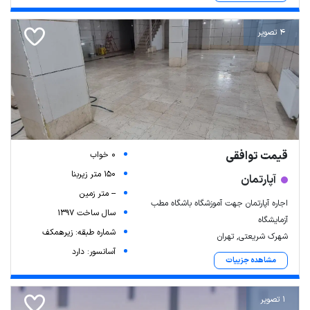
4 تصویر
قیمت توافقی
0 خواب
150 متر زیربنا
آپارتمان
-- متر زمین
اجاره آپارتمان جهت آموزشگاه باشگاه مطب
سال ساخت 1397
آزمایشگاه
شماره طبقه: زیرهمکف
شهرک شریعتی, تهران
آسانسور: دارد
مشاهده جزییات
1 تصویر