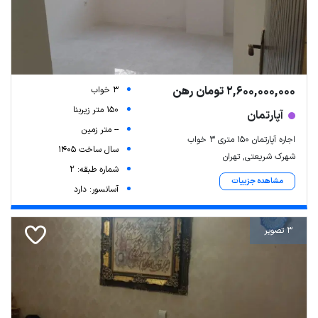
2,600,000,000 تومان رهن
3 خواب
150 متر زیربنا
آپارتمان
-- متر زمین
اجاره آپارتمان 150 متری 3 خواب
سال ساخت 1405
شهرک شریعتی, تهران
شماره طبقه: 2
مشاهده جزییات
آسانسور: دارد
3 تصویر