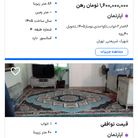
86 متر زیربنا
1,600,000,000 تومان رهن
-- متر زمین
آپارتمان
سال ساخت 1405
۸۶متر۲خواب_تکواحدی_نوساز۱۴۰۵_تحویل
شماره طبقه: 4
۴۰روزه
آسانسور: دارد
شهرک شریعتی, تهران
مشاهده جزییات
2 تصویر
قیمت توافقی
1 خواب
60 متر زیربنا
آپارتمان