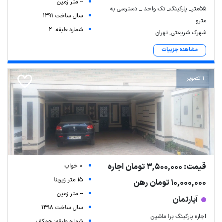
-- متر زمین
55متر_ پارکینگ_ تک واحد _ دسترسی به
سال ساخت 1391
مترو
شماره طبقه: 2
شهرک شریعتی, تهران
مشاهده جزییات
1 تصویر
قیمت: 3,500,000 تومان اجاره
0 خواب
15 متر زیربنا
10,000,000 تومان رهن
-- متر زمین
آپارتمان
سال ساخت 1398
اجاره پارکینگ برا ماشین
شماره طبقه: همکف