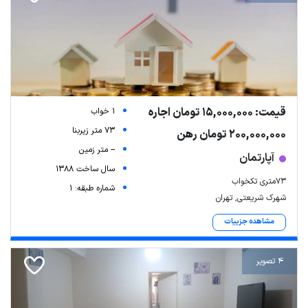
قیمت: 15,000,000 تومان اجاره
1 خواب
73 متر زیربنا
200,000,000 تومان رهن
-- متر زمین
آپارتمان
سال ساخت 1388
Leaflet
| Map data ©
ariamarz.com
۷۳متری تکخواب
شماره طبقه: 1
شهرک شریعتی, تهران
مشاهده جزییات
4 تصویر