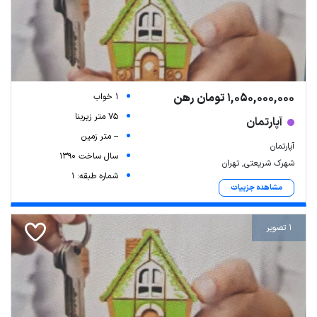
1,050,000,000 تومان رهن
1 خواب
75 متر زیربنا
آپارتمان
-- متر زمین
آپارتمان
سال ساخت 1390
شهرک شریعتی, تهران
شماره طبقه: 1
مشاهده جزییات
1 تصویر