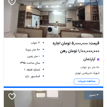
2 تصویر
قیمت: 5,000,000 تومان اجاره
2 خواب
80 متر زیربنا
1,100,000,000 تومان رهن
-- متر زمین
آپارتمان
سال ساخت 1395
۸۰ متر دو خواب
شماره طبقه: 1
شهرک شریعتی, تهران
آسانسور: دارد
مشاهده جزییات
4 تصویر