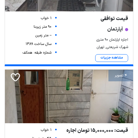
قیمت توافقی
1 خواب
90 متر زیربنا
آپارتمان
-- متر زمین
اجاره اپارتمان ۹۰ متری
سال ساخت 1389
شهرک شریعتی, تهران
شماره طبقه: همکف
مشاهده جزییات
4 تصویر
قیمت: 15,000,000 تومان اجاره
1 خواب