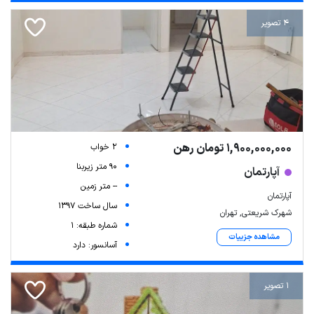
4 تصویر
1,900,000,000 تومان رهن
2 خواب
90 متر زیربنا
آپارتمان
-- متر زمین
آپارتمان
سال ساخت 1397
شهرک شریعتی, تهران
شماره طبقه: 1
مشاهده جزییات
آسانسور: دارد
1 تصویر