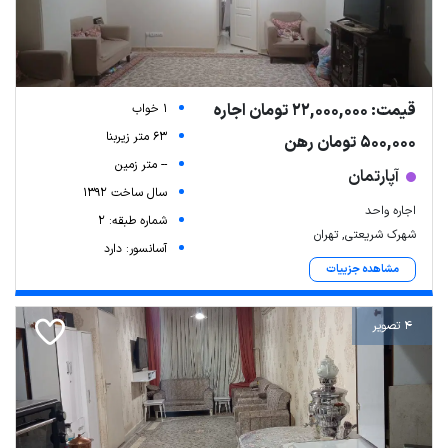
قیمت: 22,000,000 تومان اجاره
1 خواب
63 متر زیربنا
500,000 تومان رهن
-- متر زمین
آپارتمان
سال ساخت 1392
اجاره واحد
شماره طبقه: 2
شهرک شریعتی, تهران
آسانسور: دارد
مشاهده جزییات
4 تصویر