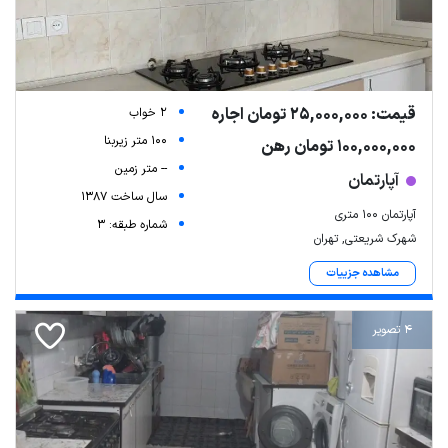
قیمت: 25,000,000 تومان اجاره
2 خواب
100 متر زیربنا
100,000,000 تومان رهن
-- متر زمین
آپارتمان
سال ساخت 1387
آپارتمان 100 متری
شماره طبقه: 3
شهرک شریعتی, تهران
مشاهده جزییات
4 تصویر