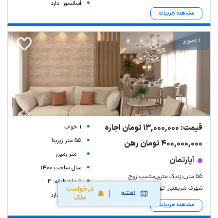
آسانسور: دارد
مشاهده جزییات
1 تصویر
قیمت: 13,000,000 تومان اجاره
1 خواب
55 متر زیربنا
400,000,000 تومان رهن
-- متر زمین
آپارتمان
سال ساخت 1400
55 متر_نزدیک مترو_مناسب زوج
شماره طبقه: 3
شهرک شریعتی, تهران
درخواست
نقشه
آسانسور: دارد
ملک
مشاهده جزییات