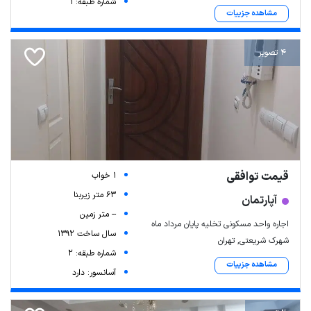
شماره طبقه: 1
مشاهده جزییات
4 تصویر
قیمت توافقی
1 خواب
63 متر زیربنا
آپارتمان
-- متر زمین
اجاره واحد مسکونی تخلیه پایان مرداد ماه
سال ساخت 1392
شهرک شریعتی, تهران
شماره طبقه: 2
مشاهده جزییات
آسانسور: دارد