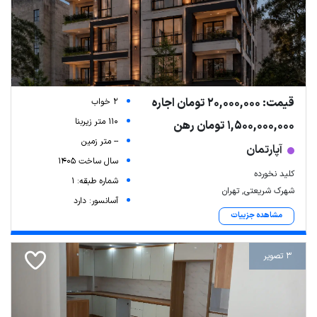
قیمت: 20,000,000 تومان اجاره
2 خواب
110 متر زیربنا
1,500,000,000 تومان رهن
-- متر زمین
آپارتمان
سال ساخت 1405
کلید نخورده
شماره طبقه: 1
شهرک شریعتی, تهران
آسانسور: دارد
مشاهده جزییات
3 تصویر