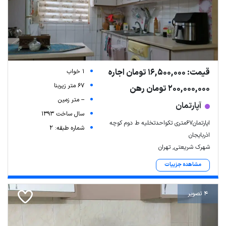
قیمت: 16,500,000 تومان اجاره
1 خواب
67 متر زیربنا
200,000,000 تومان رهن
-- متر زمین
آپارتمان
سال ساخت 1393
اپارتمان۶۷متری تکواحدتخلیه ط دوم کوچه
شماره طبقه: 2
اذربایجان
شهرک شریعتی, تهران
مشاهده جزییات
4 تصویر