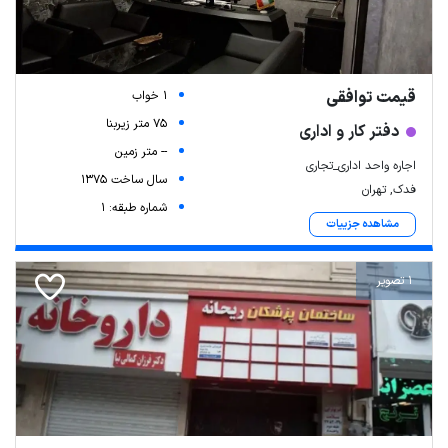
قیمت توافقی
1 خواب
75 متر زیربنا
دفتر کار و اداری
-- متر زمین
اجاره واحد اداری_تجاری
سال ساخت 1375
فدک, تهران
شماره طبقه: 1
مشاهده جزییات
1 تصویر