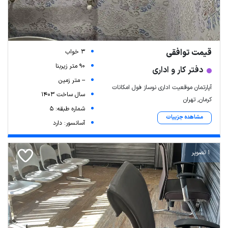
قیمت توافقی
3 خواب
90 متر زیربنا
دفتر کار و اداری
-- متر زمین
آپارتمان موقعیت اداری نوساز فول امکانات
سال ساخت 1403
کرمان, تهران
شماره طبقه: 5
مشاهده جزییات
آسانسور: دارد
1 تصویر