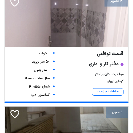
4 تصویر
قیمت توافقی
1 خواب
50 متر زیربنا
دفتر کار و اداری
-- متر زمین
موقعیت اداری باختر
سال ساخت 1400
کرمان, تهران
شماره طبقه: 4
مشاهده جزییات
آسانسور: دارد
1 تصویر