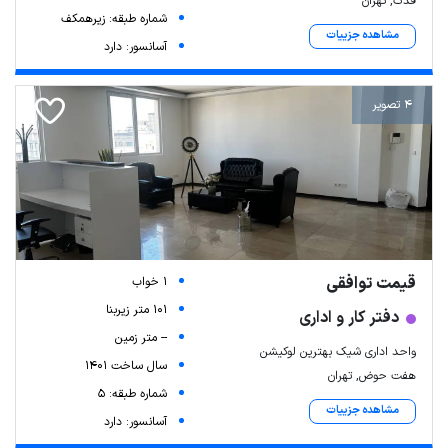
فدک, تهران
شماره طبقه: زیرهمکف
مشاهده جزییات
آسانسور: دارد
4 تصویر
Leaflet
| Map data ©
ariamarz.com
قیمت توافقی
1 خواب
101 متر زیربنا
دفتر کار و اداری
-- متر زمین
واحد اداری شیک بهترین لوکیشن
سال ساخت 1401
هفت حوض, تهران
شماره طبقه: 5
مشاهده جزییات
آسانسور: دارد