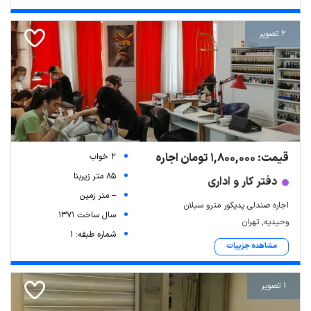
2 تصویر
قیمت: 1,800,000 تومان اجاره
2 خواب
85 متر زیربنا
دفتر کار و اداری
-- متر زمین
اجاره صندلی پدیکور مترو سبلان
سال ساخت 1371
وحیدیه, تهران
شماره طبقه: 1
مشاهده جزییات
1 تصویر