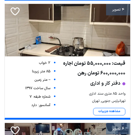
4 تصویر
قیمت: 55,000,000 تومان اجاره
2 خواب
85 متر زیربنا
600,000,000 تومان رهن
-- متر زمین
دفتر کار و اداری
سال ساخت 1397
واحد 85 متری سند اداری
شماره طبقه: 7
تهرانپارس جنوبی, تهران
آسانسور: دارد
مشاهده جزییات
4 تصویر