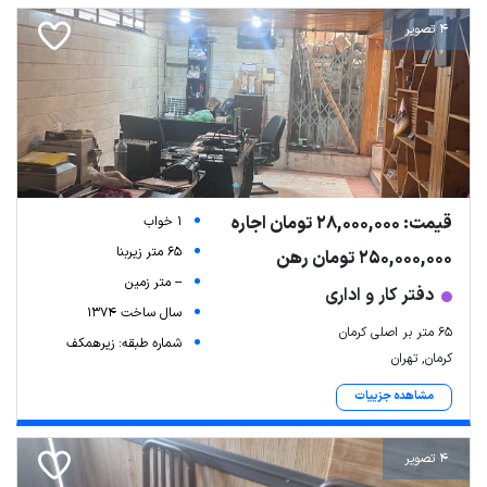
4 تصویر
قیمت: 28,000,000 تومان اجاره
1 خواب
65 متر زیربنا
250,000,000 تومان رهن
-- متر زمین
دفتر کار و اداری
سال ساخت 1374
۶۵ متر بر اصلی کرمان
شماره طبقه: زیرهمکف
کرمان, تهران
مشاهده جزییات
4 تصویر