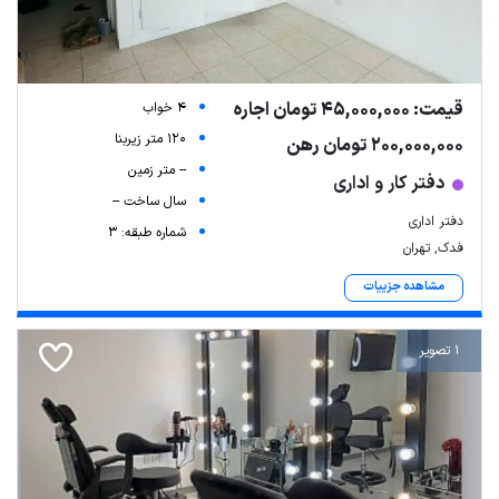
قیمت: 45,000,000 تومان اجاره
4 خواب
120 متر زیربنا
200,000,000 تومان رهن
-- متر زمین
دفتر کار و اداری
سال ساخت --
دفتر اداری
شماره طبقه: 3
فدک, تهران
مشاهده جزییات
1 تصویر