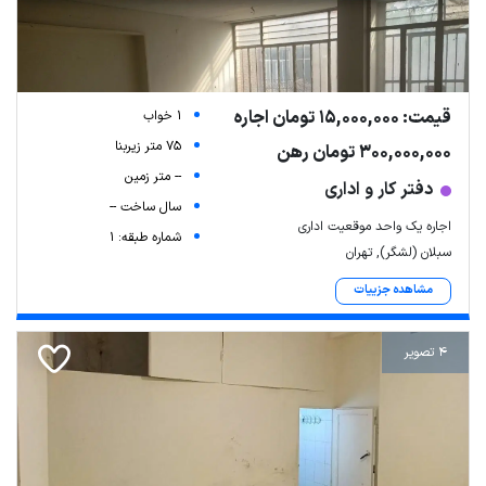
قیمت: 15,000,000 تومان اجاره
1 خواب
75 متر زیربنا
300,000,000 تومان رهن
-- متر زمین
دفتر کار و اداری
سال ساخت --
اجاره یک واحد موقعیت اداری
شماره طبقه: 1
سبلان (لشگر), تهران
مشاهده جزییات
4 تصویر