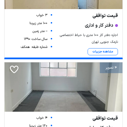
قیمت توافقی
3 خواب
100 متر زیربنا
دفتر کار و اداری
-- متر زمین
اجاره دفتر کار ۱۰۰ متری با حیاط اختصاصی
سال ساخت 1390
نارمک جنوبی, تهران
شماره طبقه: همکف
مشاهده جزییات
4 تصویر
قیمت توافقی
4 خواب
120 متر زیربنا