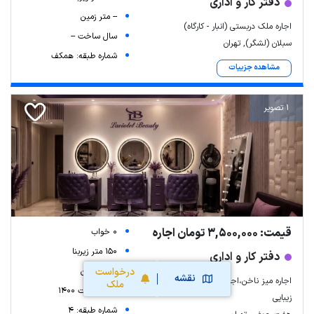
دفتر کار و اداری
-- متر زمین
اجاره ملک دربستی (انبار - کارگاه)
سال ساخت --
سبلان (لشگر), تهران
شماره طبقه: همکف
مشاهده جزییات
1 تصویر
قیمت: 3,500,000 تومان اجاره
0 خواب
150 متر زیربنا
دفتر کار و اداری
-- متر زمین
درخواست
نقشه
اجاره میز ناخن،اجاره صندلی به خدمات
ملک
سال ساخت 1400
زیبایی
شماره طبقه: 4