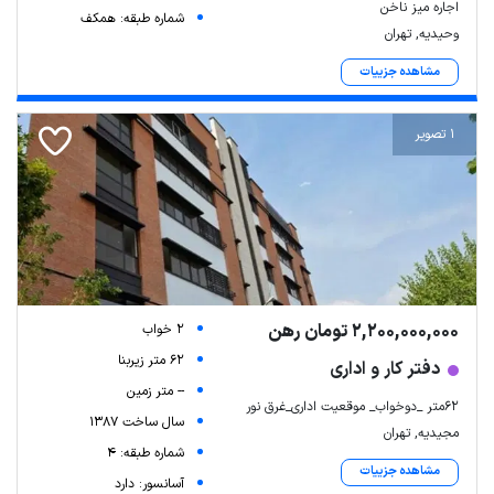
اجاره میز ناخن
شماره طبقه: همکف
وحیدیه, تهران
مشاهده جزییات
1 تصویر
2,200,000,000 تومان رهن
2 خواب
62 متر زیربنا
دفتر کار و اداری
-- متر زمین
۶۲متر _دوخواب_ موقعیت اداری_غرق نور
سال ساخت 1387
مجیدیه, تهران
شماره طبقه: 4
مشاهده جزییات
آسانسور: دارد