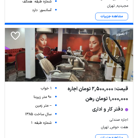
شماره طبقه: همکف
مجیدیه, تهران
آسانسور: دارد
مشاهده جزییات
1 تصویر
قیمت: 2,500,000 تومان اجاره
1 خواب
90 متر زیربنا
1,000,000 تومان رهن
-- متر زمین
دفتر کار و اداری
سال ساخت 1385
اجاره صندلی
شماره طبقه: 1
هفت حوض, تهران
مشاهده جزییات