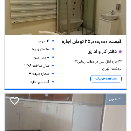
قیمت: 25,000,000 تومان اجاره
2 خواب
90 متر زیربنا
دفتر کار و اداری
-- متر زمین
**اجاره اتاق لیزر در مطب زیبایی**
سال ساخت 1389
دردشت, تهران
شماره طبقه: 4
مشاهده جزییات
آسانسور: دارد
4 تصویر