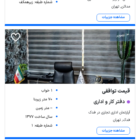
شماره طبقه: زیرهمکف
مدائن, تهران
مشاهده جزییات
3 تصویر
قیمت توافقی
1 خواب
70 متر زیربنا
دفتر کار و اداری
-- متر زمین
آپارتمان اداری تجاری در فدک
سال ساخت 1377
فدک, تهران
شماره طبقه: 1
مشاهده جزییات