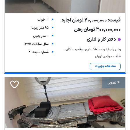
قیمت: 40,000,000 تومان اجاره
2 خواب
95 متر زیربنا
300,000,000 تومان رهن
-- متر زمین
دفتر کار و اداری
سال ساخت 1375
رهن واجاره واحد ۹۵ متری موقعیت اداری
شماره طبقه: 2
هفت حوض, تهران
مشاهده جزییات
4 تصویر