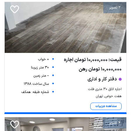
2 تصویر
قیمت: 10,000,000 تومان اجاره
0 خواب
30 متر زیربنا
10,000,000 تومان رهن
-- متر زمین
دفتر کار و اداری
سال ساخت 1388
اجاره اتاق 30 متری فلت
شماره طبقه: همکف
هفت حوض, تهران
مشاهده جزییات
4 تصویر