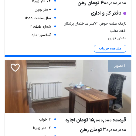
72 متر زیربنا
400,000,000 تومان رهن
-- متر زمین
دفتر کار و اداری
سال ساخت 1388
نارمک هفت حوض ۷۲متر ساختمان پزشگان
شماره طبقه: 3
.فقط مطب
آسانسور: دارد
مدائن, تهران
مشاهده جزییات
1 تصویر
قیمت: 15,000,000 تومان اجاره
2 خواب
12 متر زیربنا
30,000,000 تومان رهن