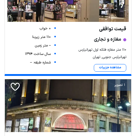
قیمت توافقی
0 خواب
110 متر زیربنا
مغازه و تجاری
-- متر زمین
110 متر مغازه فلکه اول‌ تهرانپارس
سال ساخت 1394
تهرانپارس جنوبی, تهران
شماره طبقه: --
مشاهده جزییات
1 تصویر