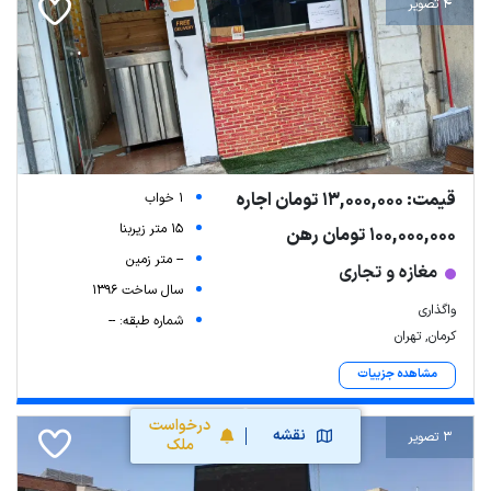
4 تصویر
قیمت: 13,000,000 تومان اجاره
1 خواب
15 متر زیربنا
100,000,000 تومان رهن
-- متر زمین
مغازه و تجاری
سال ساخت 1396
واگذاری
شماره طبقه: --
کرمان, تهران
مشاهده جزییات
درخواست
نقشه
3 تصویر
ملک