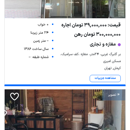
قیمت: 39,000,000 تومان اجاره
0 خواب
24 متر زیربنا
300,000,000 تومان رهن
-- متر زمین
مغازه و تجاری
سال ساخت 1386
بر گلبرگ غربی، ۲۴متر، مغازه ،کف سرامیک،
شماره طبقه: --
مسکن امیری
کرمان, تهران
مشاهده جزییات
4 تصویر