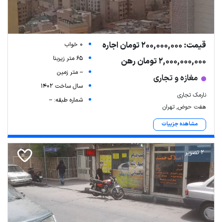
قیمت: 200,000,000 تومان اجاره
0 خواب
65 متر زیربنا
2,000,000,000 تومان رهن
-- متر زمین
مغازه و تجاری
سال ساخت 1402
نارمک تجاری
شماره طبقه: --
هفت حوض, تهران
Leaflet
| Map data ©
ariamarz.com
مشاهده جزییات
2 تصویر