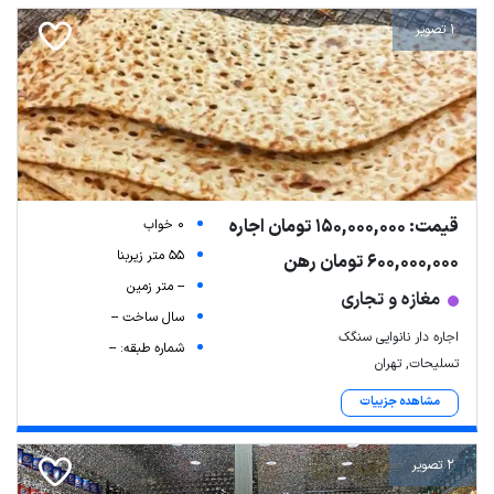
1 تصویر
قیمت: 150,000,000 تومان اجاره
0 خواب
55 متر زیربنا
600,000,000 تومان رهن
-- متر زمین
مغازه و تجاری
سال ساخت --
اجاره دار نانوایی سنگک
شماره طبقه: --
تسلیحات, تهران
مشاهده جزییات
2 تصویر