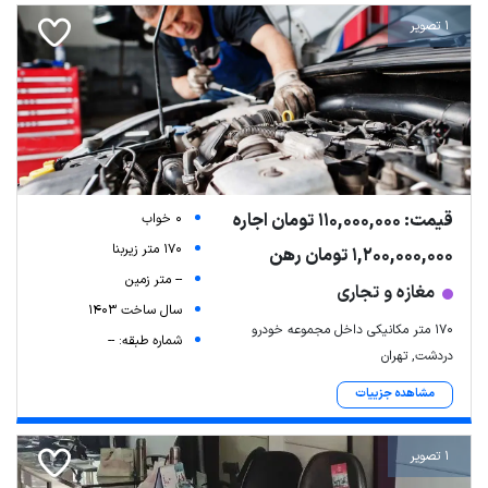
1 تصویر
قیمت: 110,000,000 تومان اجاره
0 خواب
170 متر زیربنا
1,200,000,000 تومان رهن
-- متر زمین
مغازه و تجاری
سال ساخت 1403
۱۷۰ متر مکانیکی داخل مجموعه خودرو
شماره طبقه: --
دردشت, تهران
مشاهده جزییات
1 تصویر