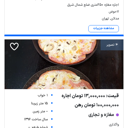
اجاره مغازه ۲۵۰متری ضلع شمال شرق
۷حوض
مدائن, تهران
مشاهده جزییات
4 تصویر
قیمت: 13,000,000 تومان اجاره
1 خواب
15 متر زیربنا
100,000,000 تومان رهن
-- متر زمین
مغازه و تجاری
سال ساخت 1396
واگذاری
شماره طبقه: --