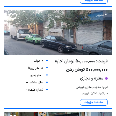
مشاهده جزییات
4 تصویر
قیمت: 50,000,000 تومان اجاره
0 خواب
15 متر زیربنا
500,000,000 تومان رهن
-- متر زمین
مغازه و تجاری
سال ساخت --
اجاره مغازه بستنی فروشی
شماره طبقه: --
سبلان (لشگر), تهران
مشاهده جزییات