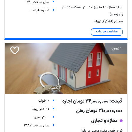
سال ساخت 1391
اجاره مغازه ۴۱ متری( ۲۷ متر همکف،۱۴ متر
شماره طبقه: --
زیر زمین)
سبلان (لشگر), تهران
مشاهده جزییات
1 تصویر
قیمت: 36,000,000 تومان اجاره
0 خواب
20 متر زیربنا
310,000,000 تومان رهن
-- متر زمین
مغازه و تجاری
سال ساخت 1387
فوری فوری مغازه محلی بر بلوار