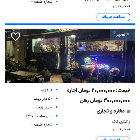
شماره طبقه: --
فدک, تهران
مشاهده جزییات
4 تصویر
قیمت: 20,000,000 تومان اجاره
0 خواب
50 متر زیربنا
300,000,000 تومان رهن
-- متر زمین
مغازه و تجاری
سال ساخت 1397
واگذاری کافه
شماره طبقه: --
فدک, تهران