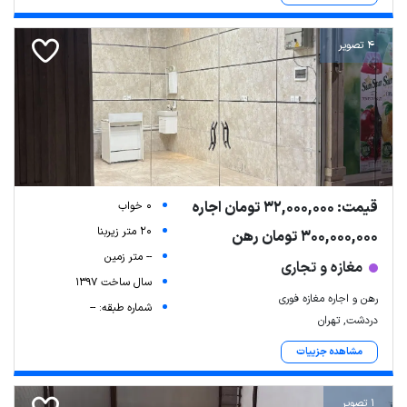
4 تصویر
قیمت: 32,000,000 تومان اجاره
0 خواب
20 متر زیربنا
300,000,000 تومان رهن
-- متر زمین
مغازه و تجاری
سال ساخت 1397
رهن و اجاره مغازه فوری
شماره طبقه: --
دردشت, تهران
مشاهده جزییات
1 تصویر