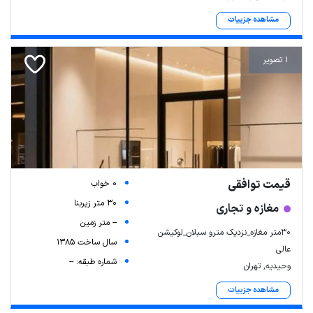
مشاهده جزییات
1 تصویر
قیمت توافقی
0 خواب
30 متر زیربنا
مغازه و تجاری
-- متر زمین
۳۰متر مغازه_نزدیک مترو سبلان_لوکیشن
سال ساخت 1385
عالی
شماره طبقه: --
وحیدیه, تهران
مشاهده جزییات