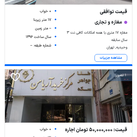
قیمت توافقی
0 خواب
17 متر زیربنا
مغازه و تجاری
-- متر زمین
مغازه ۱۷ متری با همه امکانات کافی نت ۳
سال ساخت 1396
سال سابقه
شماره طبقه: --
وحیدیه, تهران
مشاهده جزییات
1 تصویر
قیمت: 50,000,000 تومان اجاره
0 خواب