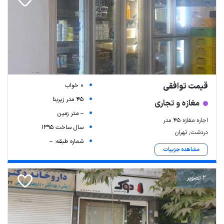
قیمت توافقی
0 خواب
45 متر زیربنا
مغازه و تجاری
-- متر زمین
اجاره مغازه ۴۵ متر
سال ساخت 1395
دردشت, تهران
شماره طبقه: --
مشاهده جزییات
2 تصویر