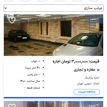
1 تصویر
قیمت: 3,000,000 تومان اجاره
0 خواب
40 متر زیربنا
مغازه و تجاری
-- متر زمین
اجاره پارکینگ
سال ساخت 1400
نارمک جنوبی, تهران
شماره طبقه: --
مشاهده جزییات
3 تصویر