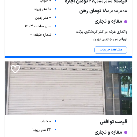
قیمت: 28,000,000 تومان اجاره
0 خواب
10 متر زیربنا
180,000,000 تومان رهن
-- متر زمین
مغازه و تجاری
سال ساخت 1403
واگذاری غرفه در گذر گردشگری برکت
شماره طبقه: --
تهرانپارس جنوبی, تهران
مشاهده جزییات
1 تصویر
قیمت توافقی
0 خواب
22 متر زیربنا
مغازه و تجاری