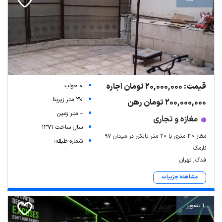
قیمت: 20,000,000 تومان اجاره
0 خواب
30 متر زیربنا
200,000,000 تومان رهن
-- متر زمین
مغازه و تجاری
سال ساخت 1371
مغاز 30 متری با 20 متر بالکن در میدان 97
شماره طبقه: --
نارمک
فدک, تهران
مشاهده جزییات
1 تصویر