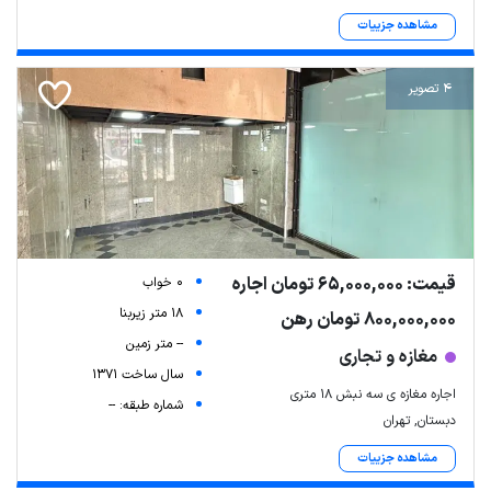
مشاهده جزییات
4 تصویر
قیمت: 65,000,000 تومان اجاره
0 خواب
18 متر زیربنا
800,000,000 تومان رهن
-- متر زمین
مغازه و تجاری
سال ساخت 1371
اجاره مغازه ی سه نبش ۱۸ متری
شماره طبقه: --
دبستان, تهران
مشاهده جزییات