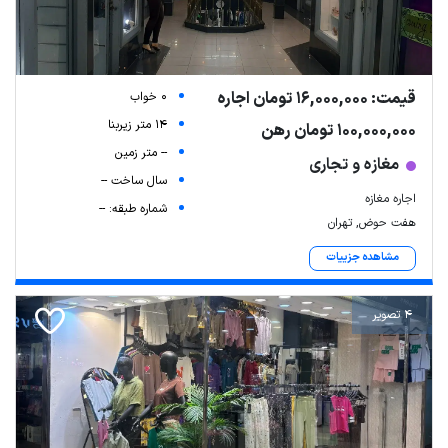
قیمت: 16,000,000 تومان اجاره
0 خواب
14 متر زیربنا
100,000,000 تومان رهن
-- متر زمین
مغازه و تجاری
سال ساخت --
اجاره مغازه
شماره طبقه: --
هفت حوض, تهران
مشاهده جزییات
4 تصویر