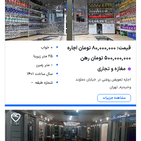
قیمت: 80,000,000 تومان اجاره
0 خواب
25 متر زیربنا
500,000,000 تومان رهن
-- متر زمین
مغازه و تجاری
سال ساخت 1401
اجاره تعویض روغنی در خیابان دماوند
شماره طبقه: --
وحیدیه, تهران
مشاهده جزییات
4 تصویر