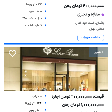
33 متر زیربنا
400,000,000 تومان رهن
-- متر زمین
مغازه و تجاری
سال ساخت 1380
واگذاری فست فود فعال
شماره طبقه: --
مدائن, تهران
مشاهده جزییات
1 تصویر
قیمت: 200,000,000 تومان اجاره
0 خواب
124 متر زیربنا
1,000,000,000 تومان رهن
-- متر زمین