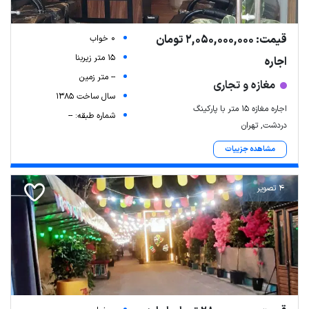
قیمت: 2,050,000,000 تومان
0 خواب
15 متر زیربنا
اجاره
-- متر زمین
مغازه و تجاری
سال ساخت 1385
اجاره مغازه ۱۵ متر با پارکینگ
شماره طبقه: --
دردشت, تهران
مشاهده جزییات
4 تصویر