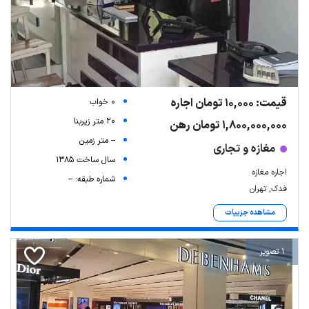
قیمت: 10,000 تومان اجاره
0 خواب
20 متر زیربنا
1,800,000,000 تومان رهن
-- متر زمین
مغازه و تجاری
سال ساخت 1385
اجاره مغازه
شماره طبقه: --
فدک, تهران
مشاهده جزییات
1 تصویر