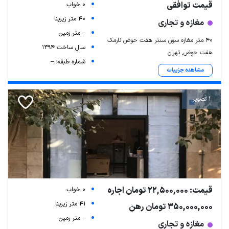
قیمت توافقی
0 خواب
40 متر زیربنا
مغازه و تجاری
-- متر زمین
۴۰ متر مغازه سون سنتر هفت حوض نارمک
سال ساخت 1394
هفت حوض, تهران
شماره طبقه: --
مشاهده جزییات
1 تصویر
قیمت: 22,500,000 تومان اجاره
0 خواب
41 متر زیربنا
350,000,000 تومان رهن
-- متر زمین
مغازه و تجاری