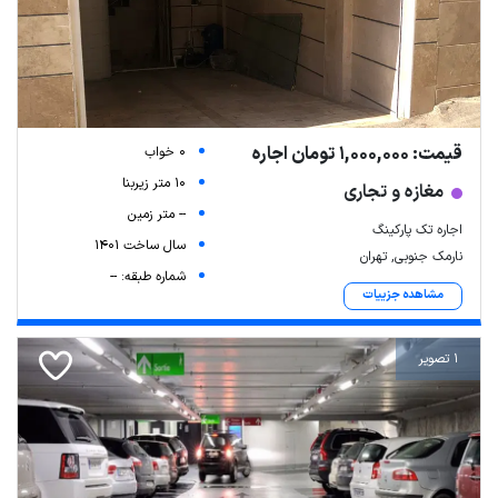
قیمت: 1,000,000 تومان اجاره
0 خواب
10 متر زیربنا
مغازه و تجاری
-- متر زمین
Leaflet
| Map data ©
ariamarz.com
اجاره تک پارکینگ
سال ساخت 1401
نارمک جنوبی, تهران
شماره طبقه: --
مشاهده جزییات
1 تصویر