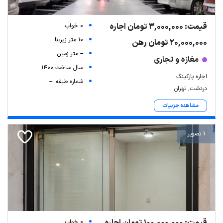
قیمت: 3,000,000 تومان اجاره
0 خواب
10 متر زیربنا
20,000,000 تومان رهن
-- متر زمین
مغازه و تجاری
سال ساخت 1400
اجاره پارکینگ
شماره طبقه: --
دردشت, تهران
مشاهده جزییات
1 تصویر
0 خواب