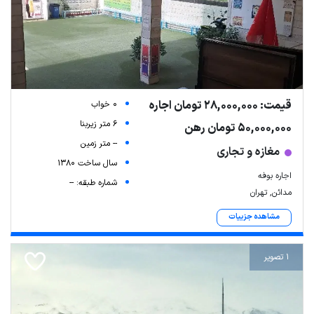
قیمت: 28,000,000 تومان اجاره
0 خواب
6 متر زیربنا
50,000,000 تومان رهن
-- متر زمین
مغازه و تجاری
سال ساخت 1380
اجاره بوفه
شماره طبقه: --
مدائن, تهران
مشاهده جزییات
1 تصویر