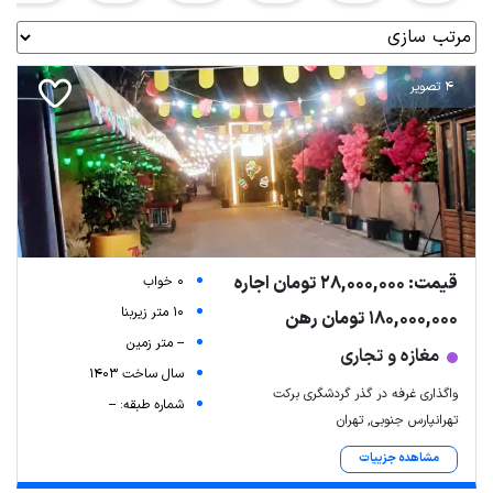
4 تصویر
قیمت: 28,000,000 تومان اجاره
0 خواب
10 متر زیربنا
180,000,000 تومان رهن
-- متر زمین
مغازه و تجاری
سال ساخت 1403
واگذاری غرفه در گذر گردشگری برکت
شماره طبقه: --
تهرانپارس جنوبی, تهران
مشاهده جزییات