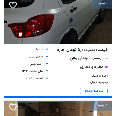
1 تصویر
قیمت: 5,000,000 تومان اجاره
0 خواب
10 متر زیربنا
10,000,000 تومان رهن
-- متر زمین
مغازه و تجاری
سال ساخت 1396
اجاره پارکینگ
شماره طبقه: --
وحیدیه, تهران
مشاهده جزییات
3 تصویر