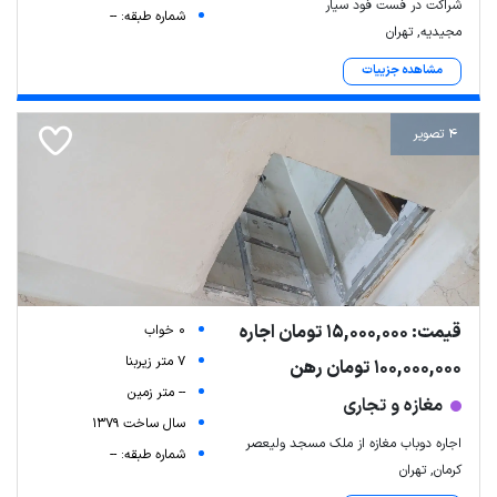
شراکت در فست فود سیار
شماره طبقه: --
مجیدیه, تهران
مشاهده جزییات
4 تصویر
قیمت: 15,000,000 تومان اجاره
0 خواب
7 متر زیربنا
100,000,000 تومان رهن
-- متر زمین
مغازه و تجاری
سال ساخت 1379
اجاره دوباب مغازه از ملک مسجد ولیعصر
شماره طبقه: --
کرمان, تهران