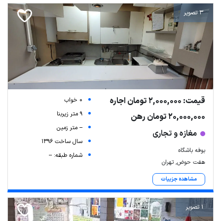
3 تصویر
قیمت: 2,000,000 تومان اجاره
0 خواب
9 متر زیربنا
20,000,000 تومان رهن
-- متر زمین
مغازه و تجاری
سال ساخت 1396
بوفه باشگاه
شماره طبقه: --
هفت حوض, تهران
مشاهده جزییات
1 تصویر