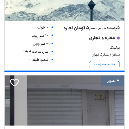
قیمت: 5,000,000 تومان اجاره
0 خواب
10 متر زیربنا
مغازه و تجاری
-- متر زمین
پارکینگ
سال ساخت 1404
سبلان (لشگر), تهران
شماره طبقه: --
مشاهده جزییات
4 تصویر