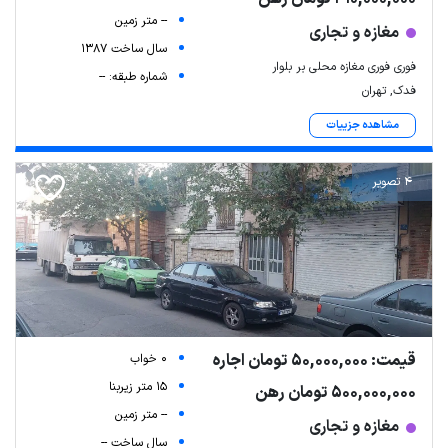
-- متر زمین
مغازه و تجاری
سال ساخت 1387
فوری فوری مغازه محلی بر بلوار
شماره طبقه: --
فدک, تهران
مشاهده جزییات
4 تصویر
قیمت: 50,000,000 تومان اجاره
0 خواب
15 متر زیربنا
500,000,000 تومان رهن
-- متر زمین
مغازه و تجاری
سال ساخت --