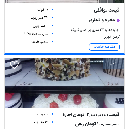
قیمت توافقی
0 خواب
22 متر زیربنا
مغازه و تجاری
-- متر زمین
اجاره مغازه ۲۲ متری بر اصلی گلبرگ
سال ساخت 1390
کرمان, تهران
شماره طبقه: --
مشاهده جزییات
1 تصویر
قیمت: 12,000,000 تومان اجاره
0 خواب
12 متر زیربنا
100,000,000 تومان رهن