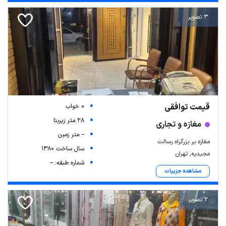
3 تصویر
قیمت توافقی
0 خواب
28 متر زیربنا
مغازه و تجاری
-- متر زمین
مغازه بر بزرگراه رسالت
سال ساخت 1380
مجیدیه, تهران
شماره طبقه: --
مشاهده جزییات
2 تصویر