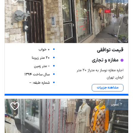
قیمت توافقی
0 خواب
20 متر زیربنا
مغازه و تجاری
-- متر زمین
اجاره مغازه نوساز به متراژ 20 متر
سال ساخت 1394
کرمان, تهران
شماره طبقه: --
مشاهده جزییات
2 تصویر