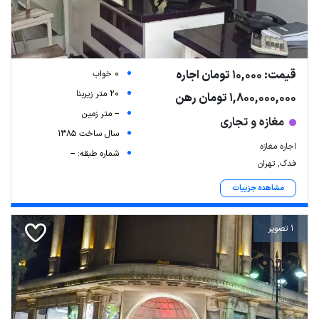
قیمت: 10,000 تومان اجاره
0 خواب
20 متر زیربنا
1,800,000,000 تومان رهن
-- متر زمین
مغازه و تجاری
سال ساخت 1385
اجاره مغازه
شماره طبقه: --
فدک, تهران
مشاهده جزییات
1 تصویر