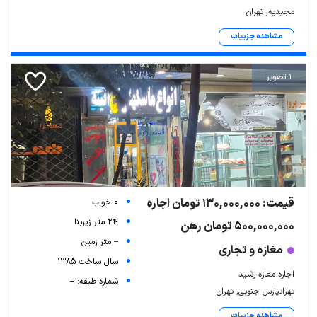
مجیدیه, تهران
مشاهده جزییات
1 تصویر
قیمت: 130,000,000 تومان اجاره
0 خواب
24 متر زیربنا
500,000,000 تومان رهن
-- متر زمین
مغازه و تجاری
سال ساخت 1385
اجاره مغازه رشید
شماره طبقه: --
تهرانپارس جنوبی, تهران
مشاهده جزییات