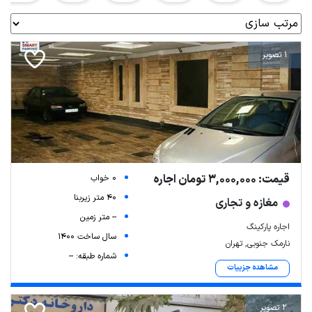
1 تصویر
قیمت: 3,000,000 تومان اجاره
0 خواب
40 متر زیربنا
مغازه و تجاری
-- متر زمین
اجاره پارکینگ
سال ساخت 1400
نارمک جنوبی, تهران
شماره طبقه: --
مشاهده جزییات
2 تصویر