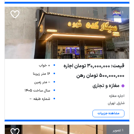
1 تصویر
قیمت: 30,000,000 تومان اجاره
0 خواب
16 متر زیربنا
500,000,000 تومان رهن
-- متر زمین
مغازه و تجاری
سال ساخت 1405
اجاره مغازه
شماره طبقه: --
شارق, تهران
مشاهده جزییات
1 تصویر