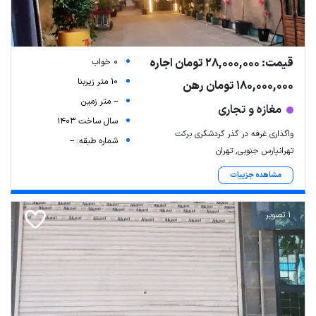
قیمت: 28,000,000 تومان اجاره
0 خواب
10 متر زیربنا
180,000,000 تومان رهن
-- متر زمین
مغازه و تجاری
سال ساخت 1403
واگذاری غرفه در گذر گردشگری برکت
شماره طبقه: --
تهرانپارس جنوبی, تهران
مشاهده جزییات
1 تصویر