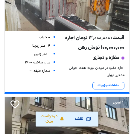
قیمت: 12,000,000 تومان اجاره
0 خواب
14 متر زیربنا
100,000,000 تومان رهن
-- متر زمین
مغازه و تجاری
سال ساخت 1400
اجاره مغازه در میدان نبوت هفت حوض
شماره طبقه: --
مدائن, تهران
مشاهده جزییات
1 تصویر
درخواست
نقشه
ملک