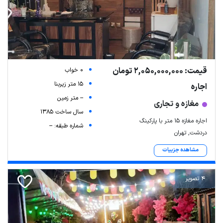
قیمت: 2,050,000,000 تومان
0 خواب
15 متر زیربنا
اجاره
-- متر زمین
مغازه و تجاری
سال ساخت 1385
اجاره مغازه ۱۵ متر با پارکینگ
شماره طبقه: --
دردشت, تهران
مشاهده جزییات
4 تصویر