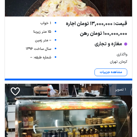
قیمت: 13,000,000 تومان اجاره
1 خواب
15 متر زیربنا
100,000,000 تومان رهن
-- متر زمین
مغازه و تجاری
سال ساخت 1396
واگذاری
شماره طبقه: --
کرمان, تهران
مشاهده جزییات
1 تصویر