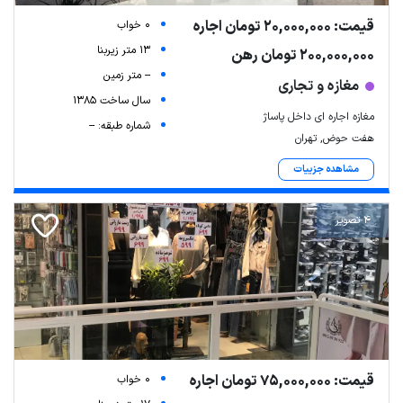
قیمت: 20,000,000 تومان اجاره
0 خواب
13 متر زیربنا
200,000,000 تومان رهن
-- متر زمین
مغازه و تجاری
سال ساخت 1385
مغازه اجاره ای داخل پاساژ
شماره طبقه: --
هفت حوض, تهران
مشاهده جزییات
4 تصویر
قیمت: 75,000,000 تومان اجاره
0 خواب