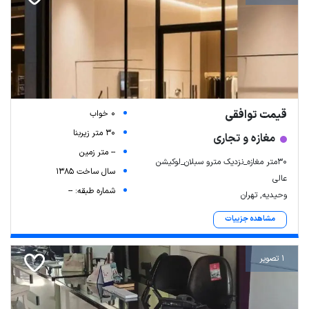
قیمت توافقی
0 خواب
30 متر زیربنا
مغازه و تجاری
-- متر زمین
۳۰متر مغازه_نزدیک مترو سبلان_لوکیشن
سال ساخت 1385
عالی
شماره طبقه: --
وحیدیه, تهران
مشاهده جزییات
1 تصویر