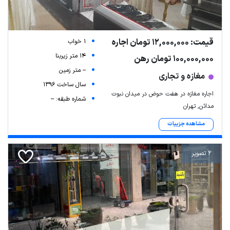
قیمت: 12,000,000 تومان اجاره
1 خواب
14 متر زیربنا
100,000,000 تومان رهن
-- متر زمین
مغازه و تجاری
سال ساخت 1396
اجاره مغازه در هفت حوض در میدان نبوت
شماره طبقه: --
مدائن, تهران
مشاهده جزییات
2 تصویر