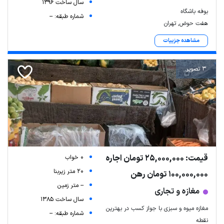
سال ساخت 1396
بوفه باشگاه
شماره طبقه: --
هفت حوض, تهران
مشاهده جزییات
3 تصویر
قیمت: 25,000,000 تومان اجاره
0 خواب
20 متر زیربنا
100,000,000 تومان رهن
-- متر زمین
مغازه و تجاری
سال ساخت 1385
مغازه میوه و سبزی با جواز کسب در بهترین
شماره طبقه: --
نقطه