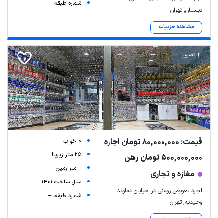
شماره طبقه: --
دبستان, تهران
مشاهده جزییات
2 تصویر
قیمت: 80,000,000 تومان اجاره
0 خواب
25 متر زیربنا
500,000,000 تومان رهن
-- متر زمین
مغازه و تجاری
سال ساخت 1401
اجاره تعویض روغنی در خیابان دماوند
شماره طبقه: --
وحیدیه, تهران