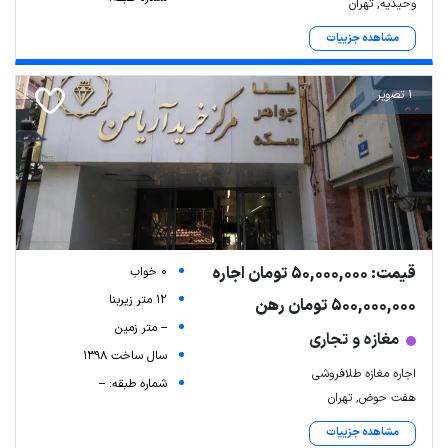
وحیدیه, تهران
مشاهده جزییات
1 تصویر
قیمت: 50,000,000 تومان اجاره
0 خواب
12 متر زیربنا
500,000,000 تومان رهن
-- متر زمین
مغازه و تجاری
سال ساخت 1398
اجاره مغازه طلافروشی
شماره طبقه: --
هفت حوض, تهران
مشاهده جزییات