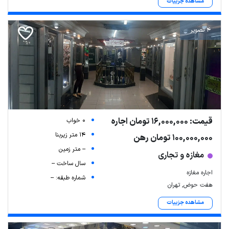
مشاهده جزییات
4 تصویر
قیمت: 16,000,000 تومان اجاره
0 خواب
14 متر زیربنا
100,000,000 تومان رهن
-- متر زمین
مغازه و تجاری
سال ساخت --
اجاره مغازه
شماره طبقه: --
هفت حوض, تهران
مشاهده جزییات