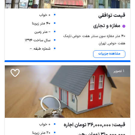
قیمت توافقی
0 خواب
40 متر زیربنا
مغازه و تجاری
-- متر زمین
۴۰ متر مغازه سون سنتر هفت حوض نارمک
سال ساخت 1394
هفت حوض, تهران
شماره طبقه: --
مشاهده جزییات
1 تصویر
Leaflet
| Map data ©
ariamarz.com
قیمت: 36,000,000 تومان اجاره
0 خواب
20 متر زیربنا
310,000,000 تومان رهن