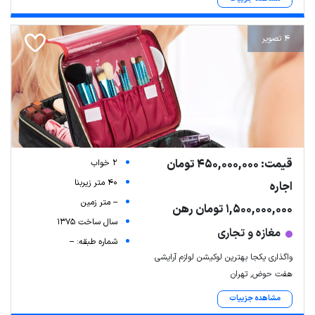
4 تصویر
قیمت: 450,000,000 تومان
2 خواب
40 متر زیربنا
اجاره
-- متر زمین
1,500,000,000 تومان رهن
سال ساخت 1375
مغازه و تجاری
شماره طبقه: --
واگذاری یکجا بهترین لوکیشن لوازم آرایشی
هفت حوض, تهران
مشاهده جزییات