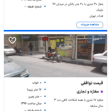
مغاز 30 متری با 20 متر بالکن در میدان 97
شماره طبقه: --
نارمک
فدک, تهران
مشاهده جزییات
2 تصویر
قیمت توافقی
0 خواب
17 متر زیربنا
مغازه و تجاری
-- متر زمین
مغازه ۱۷ متری با همه امکانات کافی نت ۳
سال ساخت 1396
سال سابقه
شماره طبقه: --