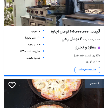
قیمت: 65,000,000 تومان اجاره
0 خواب
33 متر زیربنا
400,000,000 تومان رهن
-- متر زمین
مغازه و تجاری
سال ساخت 1380
واگذاری فست فود فعال
شماره طبقه: --
مدائن, تهران
مشاهده جزییات
4 تصویر