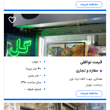
مشاهده جزییات
1 تصویر
قیمت توافقی
0 خواب
40 متر زیربنا
مغازه و تجاری
-- متر زمین
همکاری جهت کافه تیک اوی
سال ساخت 1390
دردشت, تهران
شماره طبقه: --
مشاهده جزییات
2 تصویر