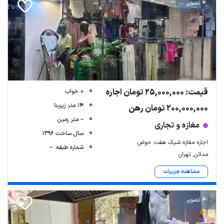
4 تصویر
قیمت: 25,000,000 تومان اجاره
0 خواب
14 متر زیربنا
200,000,000 تومان رهن
-- متر زمین
مغازه و تجاری
سال ساخت 1396
اجاره مغازه شیک هفت حوض
شماره طبقه: --
مدائن, تهران
مشاهده جزییات
4 تصویر