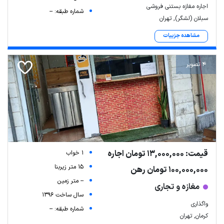
اجاره مغازه بستنی فروشی
شماره طبقه: --
سبلان (لشگر), تهران
مشاهده جزییات
4 تصویر
قیمت: 13,000,000 تومان اجاره
1 خواب
15 متر زیربنا
100,000,000 تومان رهن
-- متر زمین
مغازه و تجاری
سال ساخت 1396
واگذاری
شماره طبقه: --
کرمان, تهران