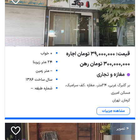
قیمت: 39,000,000 تومان اجاره
0 خواب
24 متر زیربنا
300,000,000 تومان رهن
-- متر زمین
مغازه و تجاری
سال ساخت 1386
بر گلبرگ غربی، ۲۴متر، مغازه ،کف سرامیک،
شماره طبقه: --
مسکن امیری
کرمان, تهران
مشاهده جزییات
4 تصویر