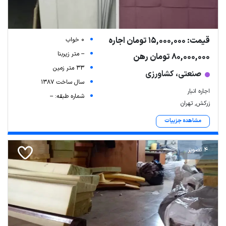
قیمت: 15,000,000 تومان اجاره
0 خواب
-- متر زیربنا
80,000,000 تومان رهن
33 متر زمین
صنعتی، کشاورزی
سال ساخت 1387
اجاره انبار
شماره طبقه: --
زرکش, تهران
مشاهده جزییات
4 تصویر