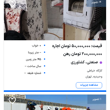
4 تصویر
قیمت: 50,000,000 تومان اجاره
0 خواب
-- متر زیربنا
200,000,000 تومان رهن
45 متر زمین
صنعتی، کشاورزی
سال ساخت --
کارگاه خیاطی
شماره طبقه: --
وحیدیه, تهران
مشاهده جزییات
1 تصویر