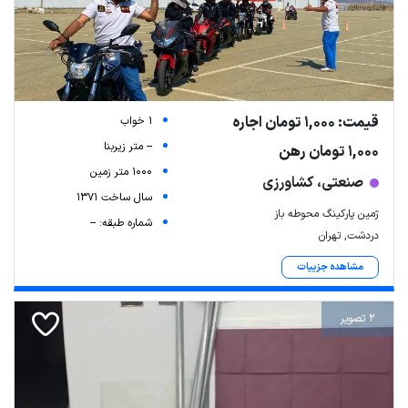
قیمت: 1,000 تومان اجاره
1 خواب
-- متر زیربنا
1,000 تومان رهن
1000 متر زمین
صنعتی، کشاورزی
سال ساخت 1371
ژمین پارکینگ محوطه باز
شماره طبقه: --
دردشت, تهران
مشاهده جزییات
2 تصویر