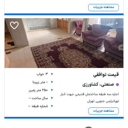
مشاهده جزییات
4 تصویر
Leaflet
| Map data ©
ariamarz.com
قیمت توافقی
3 خواب
-- متر زیربنا
صنعتی، کشاورزی
250 متر زمین
اجاره سه طبقه ساختمان قدیمی جهت انبار
سال ساخت --
تهرانپارس جنوبی, تهران
شماره طبقه: --
مشاهده جزییات