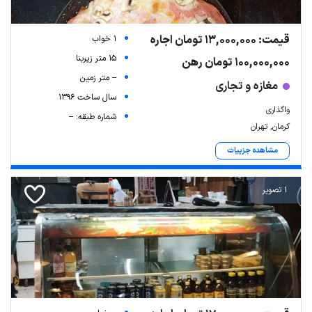
قیمت: 13,000,000 تومان اجاره
1 خواب
15 متر زیربنا
100,000,000 تومان رهن
-- متر زمین
مغازه و تجاری
سال ساخت 1396
واگذاری
شماره طبقه: --
کرمان, تهران
مشاهده جزییات
1 تصویر