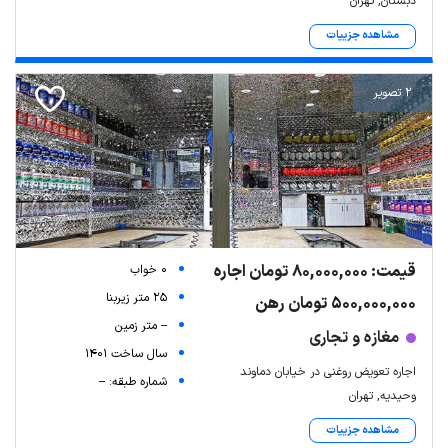
دبستان, تهران
مشاهده جزییات
2 تصویر
قیمت: 80,000,000 تومان اجاره
0 خواب
25 متر زیربنا
500,000,000 تومان رهن
-- متر زمین
مغازه و تجاری
سال ساخت 1401
اجاره تعویض روغنی در خیابان دماوند
شماره طبقه: --
وحیدیه, تهران
مشاهده جزییات