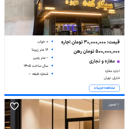
قیمت: 30,000,000 تومان اجاره
0 خواب
16 متر زیربنا
500,000,000 تومان رهن
-- متر زمین
مغازه و تجاری
سال ساخت 1405
اجاره مغازه
شماره طبقه: --
شارق, تهران
مشاهده جزییات
1 تصویر