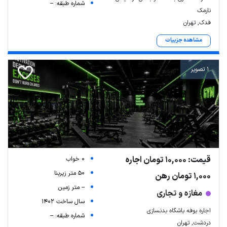
شماره طبقه: --
نارمک
فدک, تهران
مشاهده جزییات
1 تصویر
قیمت: 10,000 تومان اجاره
0 خواب
50 متر زیربنا
1,000 تومان رهن
-- متر زمین
مغازه و تجاری
سال ساخت 1402
اجاره بوفه باشگاه بدنسازی
شماره طبقه: --
دردشت, تهران