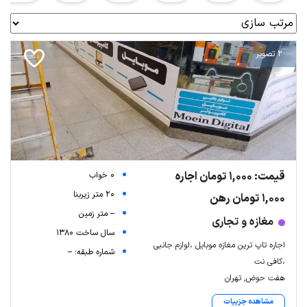
2 تصویر
قیمت: 1,000 تومان اجاره
0 خواب
20 متر زیربنا
1,000 تومان رهن
-- متر زمین
مغازه و تجاری
سال ساخت 1380
اجاره تاپ ترین مغازه موبایل ،لوازم جانبی
شماره طبقه: --
،کافی نت
هفت حوض, تهران
مشاهده جزییات