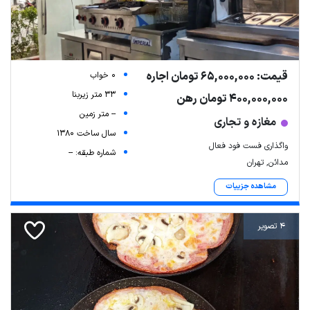
قیمت: 65,000,000 تومان اجاره
0 خواب
33 متر زیربنا
400,000,000 تومان رهن
-- متر زمین
مغازه و تجاری
سال ساخت 1380
واگذاری فست فود فعال
شماره طبقه: --
مدائن, تهران
مشاهده جزییات
4 تصویر