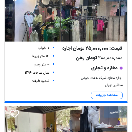
قیمت: 25,000,000 تومان اجاره
0 خواب
14 متر زیربنا
200,000,000 تومان رهن
-- متر زمین
مغازه و تجاری
سال ساخت 1396
اجاره مغازه شیک هفت حوض
شماره طبقه: --
مدائن, تهران
مشاهده جزییات
4 تصویر