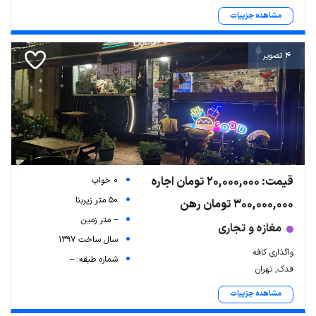
مشاهده جزییات
4 تصویر
قیمت: 20,000,000 تومان اجاره
0 خواب
50 متر زیربنا
300,000,000 تومان رهن
-- متر زمین
مغازه و تجاری
سال ساخت 1397
واگذاری کافه
شماره طبقه: --
فدک, تهران
مشاهده جزییات