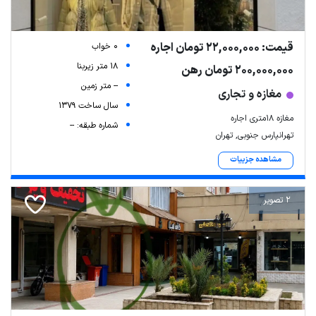
قیمت: 22,000,000 تومان اجاره
0 خواب
18 متر زیربنا
200,000,000 تومان رهن
-- متر زمین
مغازه و تجاری
سال ساخت 1379
مغازه ۱۸متری اجاره
شماره طبقه: --
تهرانپارس جنوبی, تهران
مشاهده جزییات
2 تصویر