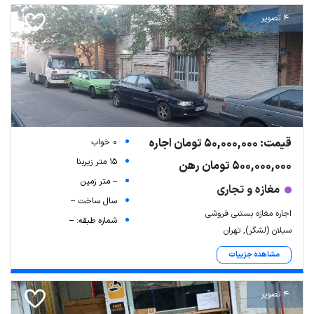
4 تصویر
قیمت: 50,000,000 تومان اجاره
0 خواب
15 متر زیربنا
500,000,000 تومان رهن
-- متر زمین
مغازه و تجاری
سال ساخت --
اجاره مغازه بستنی فروشی
شماره طبقه: --
سبلان (لشگر), تهران
مشاهده جزییات
4 تصویر