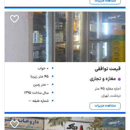
مشاهده جزییات
3 تصویر
قیمت توافقی
0 خواب
45 متر زیربنا
مغازه و تجاری
-- متر زمین
اجاره مغازه ۴۵ متر
سال ساخت 1395
دردشت, تهران
شماره طبقه: --
مشاهده جزییات
2 تصویر