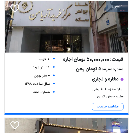
1 تصویر
قیمت: 50,000,000 تومان اجاره
0 خواب
12 متر زیربنا
500,000,000 تومان رهن
-- متر زمین
مغازه و تجاری
سال ساخت 1398
اجاره مغازه طلافروشی
شماره طبقه: --
هفت حوض, تهران
مشاهده جزییات
1 تصویر