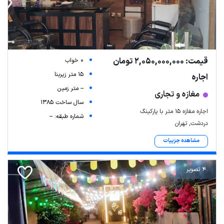
قیمت: 2,050,000,000 تومان
0 خواب
15 متر زیربنا
اجاره
-- متر زمین
مغازه و تجاری
سال ساخت 1385
اجاره مغازه ۱۵ متر با پارکینگ
شماره طبقه: --
دردشت, تهران
مشاهده جزییات
4 تصویر