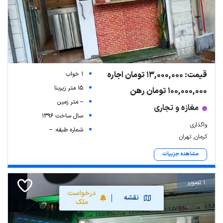
قیمت: 13,000,000 تومان اجاره
1 خواب
15 متر زیربنا
100,000,000 تومان رهن
-- متر زمین
مغازه و تجاری
سال ساخت 1396
واگذاری
شماره طبقه: --
کرمان, تهران
مشاهده جزییات
1 تصویر
درخواست
نقشه
ملک