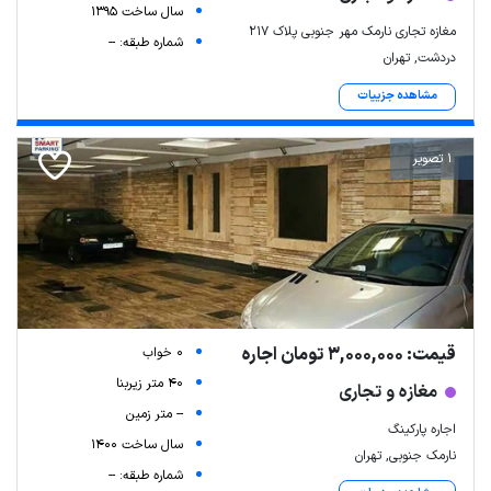
سال ساخت 1395
مغازه تجاری نارمک مهر جنوبی پلاک ۲۱۷
شماره طبقه: --
دردشت, تهران
مشاهده جزییات
1 تصویر
قیمت: 3,000,000 تومان اجاره
0 خواب
40 متر زیربنا
مغازه و تجاری
-- متر زمین
اجاره پارکینگ
سال ساخت 1400
نارمک جنوبی, تهران
شماره طبقه: --