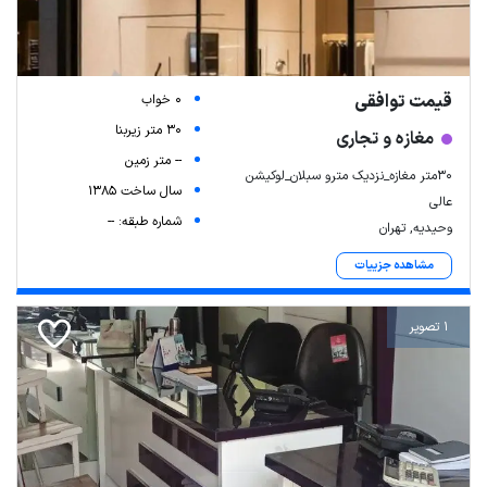
قیمت توافقی
0 خواب
30 متر زیربنا
مغازه و تجاری
-- متر زمین
۳۰متر مغازه_نزدیک مترو سبلان_لوکیشن
سال ساخت 1385
عالی
شماره طبقه: --
وحیدیه, تهران
مشاهده جزییات
1 تصویر