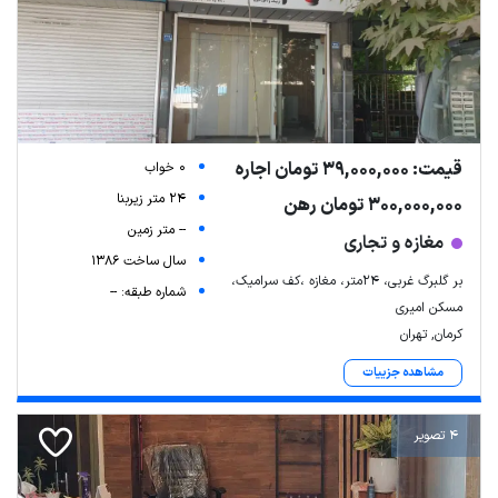
قیمت: 39,000,000 تومان اجاره
0 خواب
24 متر زیربنا
300,000,000 تومان رهن
-- متر زمین
مغازه و تجاری
سال ساخت 1386
بر گلبرگ غربی، ۲۴متر، مغازه ،کف سرامیک،
شماره طبقه: --
مسکن امیری
کرمان, تهران
مشاهده جزییات
4 تصویر