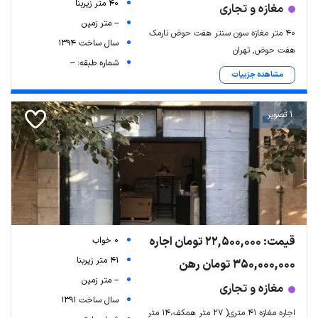
40 متر زیربنا
مغازه و تجاری
-- متر زمین
۴۰ متر مغازه سون سنتر هفت حوض نارمک
سال ساخت 1394
هفت حوض, تهران
شماره طبقه: --
مشاهده جزییات
1 تصویر
قیمت: 22,500,000 تومان اجاره
0 خواب
41 متر زیربنا
350,000,000 تومان رهن
-- متر زمین
مغازه و تجاری
سال ساخت 1391
اجاره مغازه ۴۱ متری( ۲۷ متر همکف،۱۴ متر