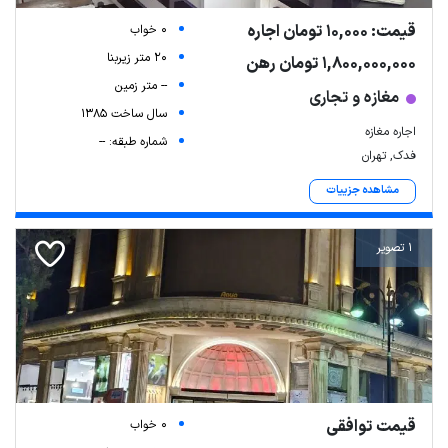
قیمت: 10,000 تومان اجاره
0 خواب
20 متر زیربنا
1,800,000,000 تومان رهن
-- متر زمین
مغازه و تجاری
سال ساخت 1385
اجاره مغازه
شماره طبقه: --
فدک, تهران
مشاهده جزییات
1 تصویر
قیمت توافقی
0 خواب