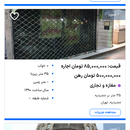
2 تصویر
قیمت: 85,000,000 تومان اجاره
0 خواب
35 متر زیربنا
500,000,000 تومان رهن
-- متر زمین
مغازه و تجاری
سال ساخت 1390
۳۵ متر بر مجیدیه
شماره طبقه: --
مجیدیه, تهران
مشاهده جزییات
1 تصویر