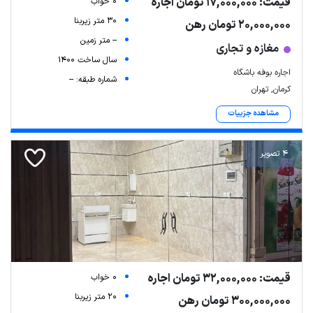
قیمت: 17,000,000 تومان اجاره
0 خواب
30 متر زیربنا
20,000,000 تومان رهن
-- متر زمین
مغازه و تجاری
سال ساخت 1400
اجاره بوفه باشگاه
شماره طبقه: --
کرمان, تهران
مشاهده جزییات
4 تصویر
Leaflet
| Map data ©
ariamarz.com
قیمت: 32,000,000 تومان اجاره
0 خواب
20 متر زیربنا
300,000,000 تومان رهن