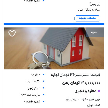
شماره طبقه: --
زیر زمین)
سبلان (لشگر), تهران
مشاهده جزییات
1 تصویر
قیمت: 36,000,000 تومان اجاره
0 خواب
20 متر زیربنا
310,000,000 تومان رهن
-- متر زمین
مغازه و تجاری
سال ساخت 1387
فوری فوری مغازه محلی بر بلوار
شماره طبقه: --
فدک, تهران