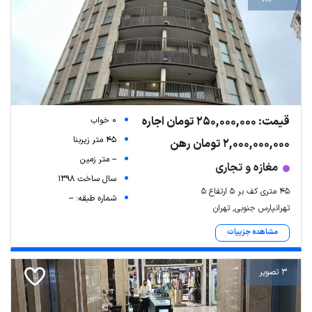
قیمت: 250,000,000 تومان اجاره
0 خواب
45 متر زیربنا
2,000,000,000 تومان رهن
-- متر زمین
مغازه و تجاری
سال ساخت 1398
۴۵ متری کف بر ۵ ارتفاع ۵
شماره طبقه: --
تهرانپارس جنوبی, تهران
مشاهده جزییات
3 تصویر