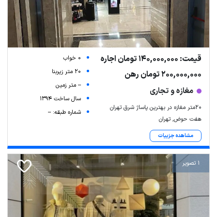
قیمت: 140,000,000 تومان اجاره
0 خواب
20 متر زیربنا
200,000,000 تومان رهن
-- متر زمین
مغازه و تجاری
سال ساخت 1394
20متر مغازه در بهترین پاساژ شرق تهران
شماره طبقه: --
هفت حوض, تهران
مشاهده جزییات
1 تصویر