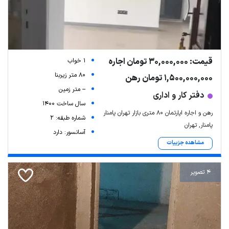
قیمت: 30,000,000 تومان اجاره
1 خواب
80 متر زیربنا
1,500,000,000 تومان رهن
-- متر زمین
دفتر کار و اداری
سال ساخت 1400
رهن و اجاره اپارتمان ۸۰ متری بازار تهران پامنار
شماره طبقه: 2
پامنار, تهران
آسانسور: دارد
مشاهده جزییات
4 تصویر