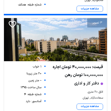
محمودیه, تهران
شماره طبقه: همکف
مشاهده جزییات
3 تصویر
قیمت: 40,000,000 تومان اجاره
1 خواب
20 متر زیربنا
100,000,000 تومان رهن
-- متر زمین
دفتر کار و اداری
سال ساخت 1395
اتاق 20 متری
شماره طبقه: 4
سعادت‌آباد, تهران
آسانسور: دارد
مشاهده جزییات