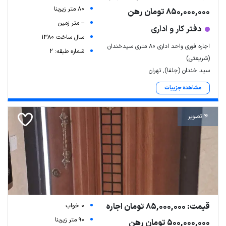
80 متر زیربنا
850,000,000 تومان رهن
-- متر زمین
دفتر کار و اداری
سال ساخت 1380
اجاره فوری واحد اداری ۸۰ متری سیدخندان
شماره طبقه: 2
(شریعتی)
سید خندان (جلفا), تهران
مشاهده جزییات
4 تصویر
قیمت: 85,000,000 تومان اجاره
0 خواب
90 متر زیربنا
500,000,000 تومان رهن