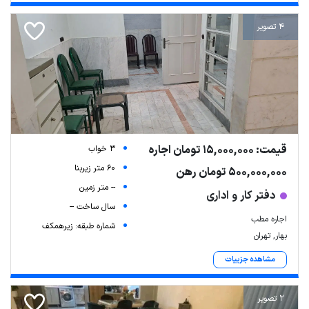
4 تصویر
قیمت: 15,000,000 تومان اجاره
3 خواب
60 متر زیربنا
500,000,000 تومان رهن
-- متر زمین
دفتر کار و اداری
سال ساخت --
اجاره مطب
شماره طبقه: زیرهمکف
بهار, تهران
مشاهده جزییات
2 تصویر