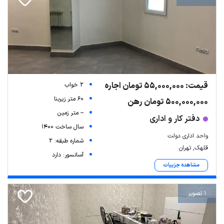
قیمت: 55,000,000 تومان اجاره
2 خواب
60 متر زیربنا
500,000,000 تومان رهن
-- متر زمین
دفتر کار و اداری
سال ساخت 1400
واحد اداری دولت
شماره طبقه: 2
قلهک, تهران
آسانسور: دارد
مشاهده جزییات
1 تصویر