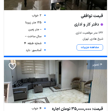
قیمت توافقی
2 خواب
125 متر زیربنا
دفتر کار و اداری
-- متر زمین
132 متر موقعیت اداری
سال ساخت --
شیخ هادی, تهران
شماره طبقه: 4
مشاهده جزییات
آسانسور: دارد
4 تصویر
قیمت: 35,000,000 تومان اجاره
4 خواب