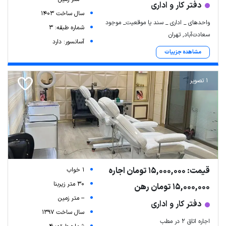
دفتر کار و اداری
سال ساخت 1403
واحدهای _ اداری _ سند یا موقعیت_ موجود
شماره طبقه: 3
سعادت‌آباد, تهران
آسانسور: دارد
مشاهده جزییات
1 تصویر
قیمت: 15,000,000 تومان اجاره
1 خواب
30 متر زیربنا
15,000,000 تومان رهن
-- متر زمین
دفتر کار و اداری
سال ساخت 1397
اجاره اتاق ۲ در مطب