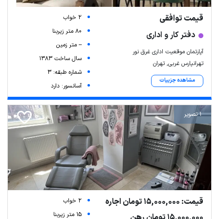
قیمت توافقی
2 خواب
80 متر زیربنا
دفتر کار و اداری
-- متر زمین
آپارتمان موقعیت اداری غرق نور
سال ساخت 1383
تهرانپارس غربی, تهران
شماره طبقه: 3
مشاهده جزییات
آسانسور: دارد
1 تصویر
قیمت: 15,000,000 تومان اجاره
2 خواب
15 متر زیربنا
15,000,000 تومان رهن