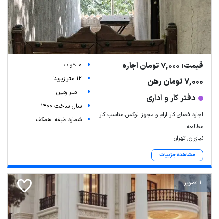
قیمت: 7,000 تومان اجاره
0 خواب
12 متر زیربنا
7,000 تومان رهن
-- متر زمین
دفتر کار و اداری
سال ساخت 1400
اجاره فضای کار ارام و مجهز لوکس،مناسب کار
شماره طبقه: همکف
مطالعه
نیاوران, تهران
مشاهده جزییات
1 تصویر