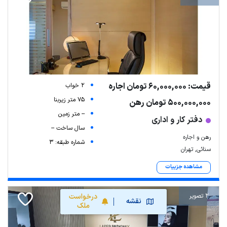
قیمت: 60,000,000 تومان اجاره
2 خواب
75 متر زیربنا
500,000,000 تومان رهن
-- متر زمین
دفتر کار و اداری
سال ساخت --
رهن و اجاره
شماره طبقه: 3
سنائی, تهران
مشاهده جزییات
2 تصویر
درخواست
نقشه
ملک