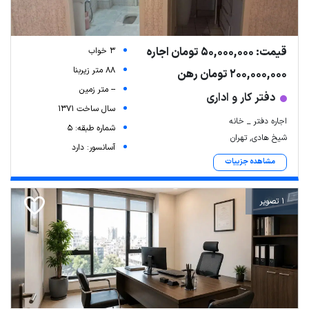
قیمت: 50,000,000 تومان اجاره
3 خواب
88 متر زیربنا
200,000,000 تومان رهن
-- متر زمین
دفتر کار و اداری
سال ساخت 1371
اجاره دفتر _ خانه
شماره طبقه: 5
شیخ هادی, تهران
آسانسور: دارد
مشاهده جزییات
1 تصویر