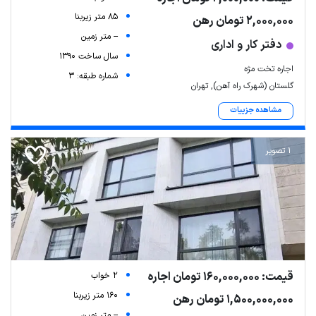
85 متر زیربنا
2,000,000 تومان رهن
-- متر زمین
دفتر کار و اداری
سال ساخت 1390
اجاره تخت مژه
شماره طبقه: 3
گلستان (شهرک راه آهن), تهران
مشاهده جزییات
1 تصویر
قیمت: 160,000,000 تومان اجاره
2 خواب
160 متر زیربنا
1,500,000,000 تومان رهن
-- متر زمین