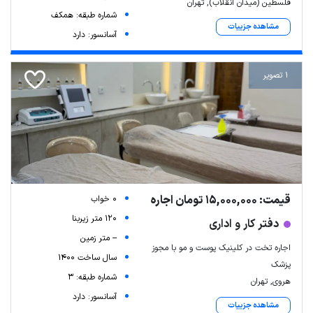
فلسطین (میدان انقلاب), تهران
شماره طبقه: همکف
مشاهده جزییات
آسانسور: دارد
1 تصویر
قیمت: 15,000,000 تومان اجاره
0 خواب
120 متر زیربنا
دفتر کار و اداری
-- متر زمین
اجاره تخت در کلینیک پوست و مو با مجوز
سال ساخت 1400
پزشک
شماره طبقه: 3
هروی, تهران
آسانسور: دارد
مشاهده جزییات