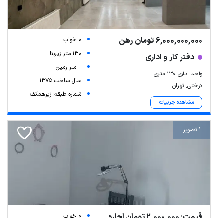
6,000,000,000 تومان رهن
0 خواب
130 متر زیربنا
دفتر کار و اداری
-- متر زمین
واحد اداری ۱۳۰ متری
سال ساخت 1375
درختی, تهران
شماره طبقه: زیرهمکف
مشاهده جزییات
Leaflet
| Map data ©
ariamarz.com
1 تصویر
قیمت: 2,000,000 تومان اجاره
0 خواب