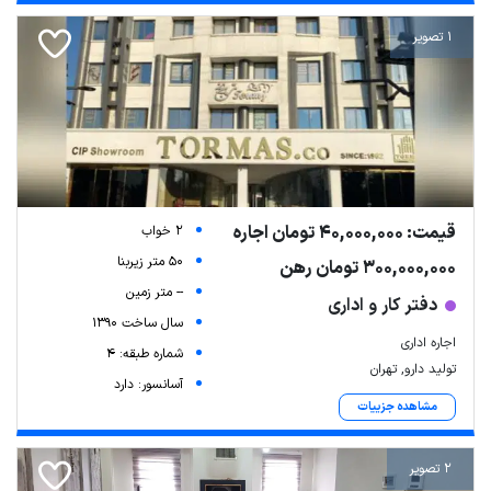
1 تصویر
قیمت: 40,000,000 تومان اجاره
2 خواب
50 متر زیربنا
300,000,000 تومان رهن
-- متر زمین
دفتر کار و اداری
سال ساخت 1390
اجاره اداری
شماره طبقه: 4
تولید دارو, تهران
آسانسور: دارد
مشاهده جزییات
2 تصویر