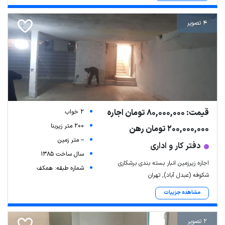
4 تصویر
قیمت: 80,000,000 تومان اجاره
2 خواب
200 متر زیربنا
200,000,000 تومان رهن
-- متر زمین
دفتر کار و اداری
سال ساخت 1385
اجاره زیرزمین انبار بسته بندی برشکاری
شماره طبقه: همکف
شکوفه (عبدل آباد), تهران
مشاهده جزییات
2 تصویر