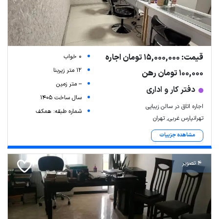
قیمت: 15,000,000 تومان اجاره
0 خواب
12 متر زیربنا
100,000 تومان رهن
-- متر زمین
دفتر کار و اداری
سال ساخت 1405
اجاره اتاق در سالن زیبایی
شماره طبقه: همکف
تهرانپارس غربی, تهران
مشاهده جزییات
4 تصویر