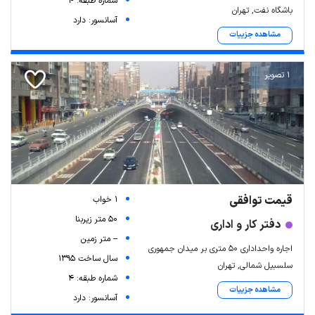
شماره طبقه: 4
باشگاه نفت, تهران
آسانسور: دارد
مشاهده جزییات
1 تصویر
قیمت توافقی
1 خواب
50 متر زیربنا
دفتر کار و اداری
-- متر زمین
اجاره واحداداری ۵۰ متری بر میدان جمهوری
سال ساخت 1395
سلسبیل شمالی, تهران
شماره طبقه: 4
مشاهده جزییات
آسانسور: دارد