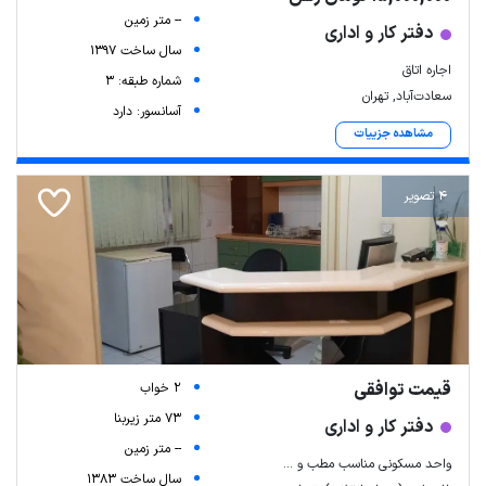
-- متر زمین
دفتر کار و اداری
سال ساخت 1397
اجاره اتاق
شماره طبقه: 3
سعادت‌آباد, تهران
آسانسور: دارد
مشاهده جزییات
4 تصویر
قیمت توافقی
2 خواب
73 متر زیربنا
دفتر کار و اداری
-- متر زمین
واحد مسکونی مناسب مطب و ...
سال ساخت 1383