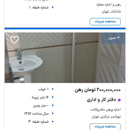
رهن و اجاره مغازه
شماره طبقه: 1
شادآباد, تهران
مشاهده جزییات
4 تصویر
200,000,000 تومان رهن
1 خواب
16 متر زیربنا
دفتر کار و اداری
-- متر زمین
اجاره ورهن دفتروکالت
سال ساخت 1389
تهرانسر مرکزی, تهران
شماره طبقه: 3
مشاهده جزییات