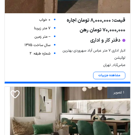
قیمت: 8,000,000 تومان اجاره
0 خواب
7 متر زیربنا
70,000,000 تومان رهن
-- متر زمین
دفتر کار و اداری
سال ساخت 1375
انبار اداری ۷ متر عباس آباد سهروردی بهترین
شماره طبقه: 2
لوکیشن
عباس‌آباد, تهران
مشاهده جزییات
1 تصویر