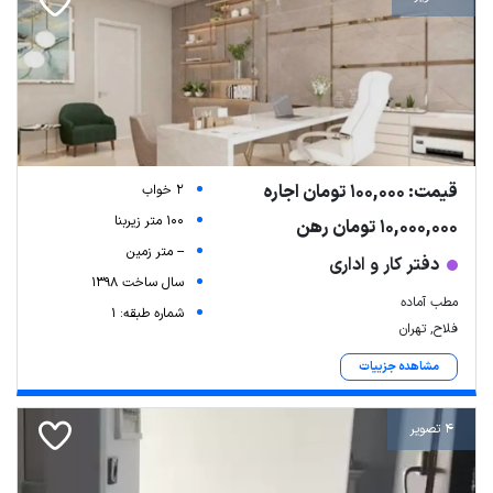
قیمت: 100,000 تومان اجاره
2 خواب
100 متر زیربنا
10,000,000 تومان رهن
-- متر زمین
دفتر کار و اداری
سال ساخت 1398
مطب آماده
شماره طبقه: 1
فلاح, تهران
مشاهده جزییات
4 تصویر