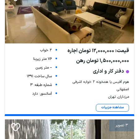
قیمت: 12,000,000 تومان اجاره
2 خواب
76 متر زیربنا
1,500,000,000 تومان رهن
-- متر زمین
دفتر کار و اداری
سال ساخت 1391
هوم آفیس یا همخونه ۲ خوابه اشرفی
شماره طبقه: 3
اصفهانی
آسانسور: دارد
مرزداران, تهران
مشاهده جزییات
3 تصویر