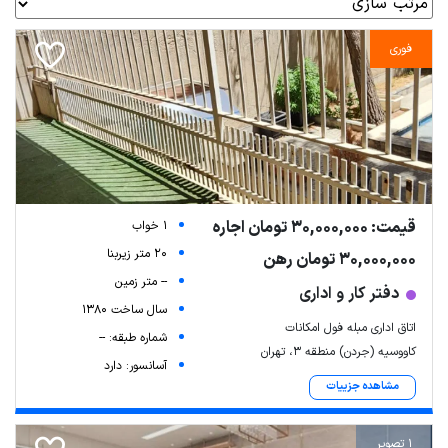
فوری
قیمت: 30,000,000 تومان اجاره
1 خواب
20 متر زیربنا
30,000,000 تومان رهن
-- متر زمین
دفتر کار و اداری
سال ساخت 1380
اتاق اداری مبله فول امکانات
شماره طبقه: --
کاووسیه (جردن) منطقه 3، تهران
آسانسور: دارد
مشاهده جزییات
1 تصویر