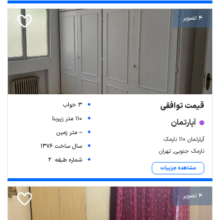
4 تصویر
قیمت توافقی
3 خواب
110 متر زیربنا
آپارتمان
-- متر زمین
آپارتمان 110 نارمک
سال ساخت 1376
نارمک جنوبی, تهران
شماره طبقه: 2
مشاهده جزییات
4 تصویر