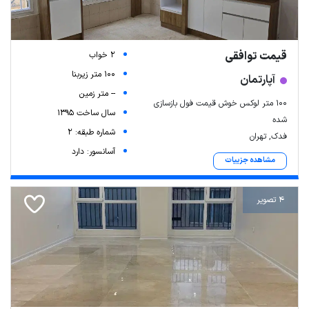
قیمت توافقی
2 خواب
100 متر زیربنا
آپارتمان
-- متر زمین
۱۰۰ متر لوکس خوش قیمت فول بازسازی
سال ساخت 1395
شده
شماره طبقه: 2
فدک, تهران
آسانسور: دارد
مشاهده جزییات
4 تصویر