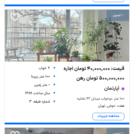
1 تصویر
قیمت: 40,000,000 تومان اجاره
2 خواب
100 متر زیربنا
500,000,000 تومان رهن
-- متر زمین
آپارتمان
سال ساخت 1389
۱۰۰ متر دوخواب میدان ۶۲ تخلیه
شماره طبقه: 3
هفت حوض, تهران
مشاهده جزییات
1 تصویر