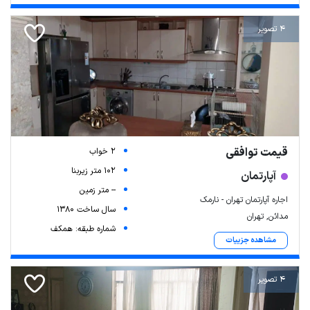
4 تصویر
قیمت توافقی
2 خواب
102 متر زیربنا
آپارتمان
-- متر زمین
اجاره آپارتمان تهران - نارمک
سال ساخت 1380
مدائن, تهران
شماره طبقه: همکف
مشاهده جزییات
4 تصویر