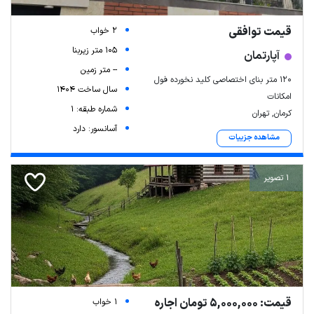
قیمت توافقی
2 خواب
105 متر زیربنا
آپارتمان
-- متر زمین
120 متر بنای اختصاصی کلید نخورده فول
سال ساخت 1404
امکانات
شماره طبقه: 1
کرمان, تهران
آسانسور: دارد
مشاهده جزییات
1 تصویر
قیمت: 5,000,000 تومان اجاره
1 خواب