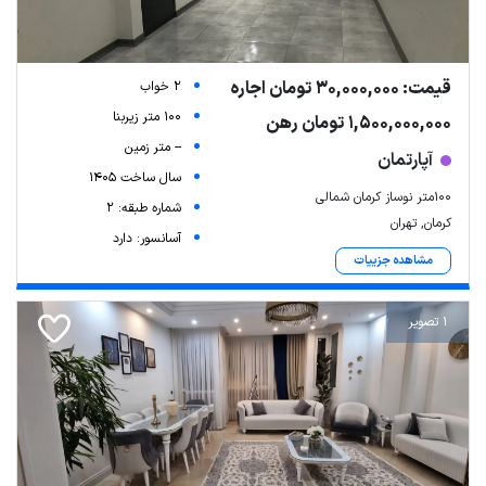
قیمت: 30,000,000 تومان اجاره
2 خواب
100 متر زیربنا
1,500,000,000 تومان رهن
-- متر زمین
آپارتمان
سال ساخت 1405
۱۰۰متر نوساز کرمان شمالی
شماره طبقه: 2
کرمان, تهران
آسانسور: دارد
مشاهده جزییات
1 تصویر