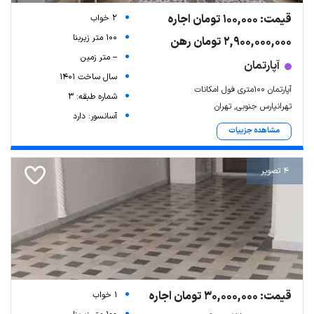
قیمت: 100,000 تومان اجاره
2 خواب
100 متر زیربنا
2,900,000,000 تومان رهن
-- متر زمین
آپارتمان
سال ساخت 1401
آپارتمان 100متری فول امکانات
شماره طبقه: 3
تهرانپارس جنوبی, تهران
آسانسور: دارد
مشاهده جزییات
4 تصویر
قیمت: 30,000,000 تومان اجاره
1 خواب