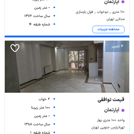
آپارتمان
-- متر زمین
۱۱۰ متری _ دوخواب _ فول بازسازی
سال ساخت 1372
مدائن, تهران
شماره طبقه: 4
مشاهده جزییات
4 تصویر
قیمت توافقی
2 خواب
100 متر زیربنا
آپارتمان
-- متر زمین
واحد ۱۰۰ متری بهار
سال ساخت 1388
تهرانپارس جنوبی, تهران
شماره طبقه: 1