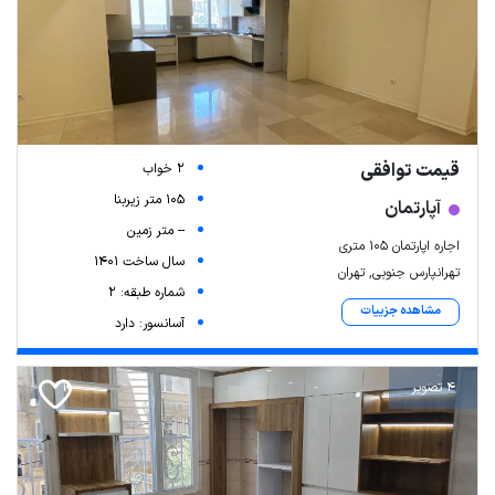
قیمت توافقی
2 خواب
105 متر زیربنا
آپارتمان
-- متر زمین
اجاره اپارتمان ۱۰۵ متری
سال ساخت 1401
تهرانپارس جنوبی, تهران
شماره طبقه: 2
مشاهده جزییات
آسانسور: دارد
4 تصویر