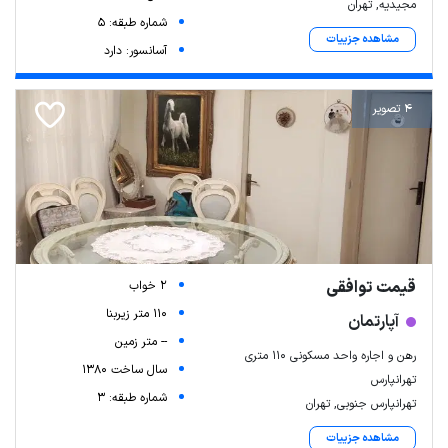
مجیدیه, تهران
شماره طبقه: 5
مشاهده جزییات
آسانسور: دارد
4 تصویر
قیمت توافقی
2 خواب
110 متر زیربنا
آپارتمان
-- متر زمین
رهن و اجاره واحد مسکونی ۱۱۰ متری
سال ساخت 1380
تهرانپارس
شماره طبقه: 3
تهرانپارس جنوبی, تهران
مشاهده جزییات