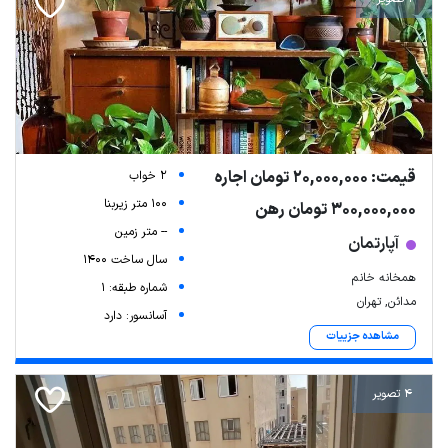
قیمت: 20,000,000 تومان اجاره
2 خواب
100 متر زیربنا
300,000,000 تومان رهن
-- متر زمین
آپارتمان
سال ساخت 1400
همخانه خانم
شماره طبقه: 1
مدائن, تهران
آسانسور: دارد
مشاهده جزییات
4 تصویر