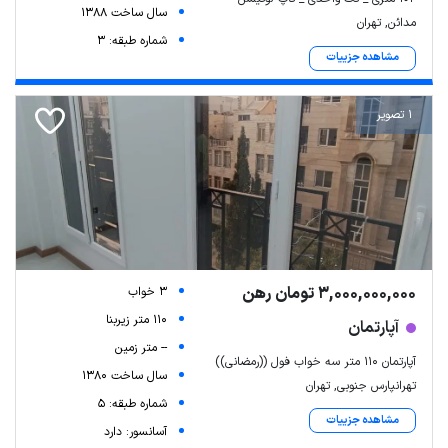
سال ساخت 1388
مدائن, تهران
شماره طبقه: 3
مشاهده جزییات
1 تصویر
3,000,000,000 تومان رهن
3 خواب
110 متر زیربنا
آپارتمان
-- متر زمین
آپارتمان 110 متر سه خواب فول ((رمضانی))
سال ساخت 1380
تهرانپارس جنوبی, تهران
شماره طبقه: 5
مشاهده جزییات
آسانسور: دارد