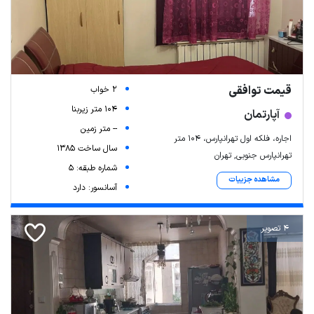
قیمت توافقی
2 خواب
104 متر زیربنا
آپارتمان
-- متر زمین
اجاره، فلکه اول تهرانپارس، ۱۰۴ متر
سال ساخت 1385
تهرانپارس جنوبی, تهران
شماره طبقه: 5
مشاهده جزییات
آسانسور: دارد
4 تصویر