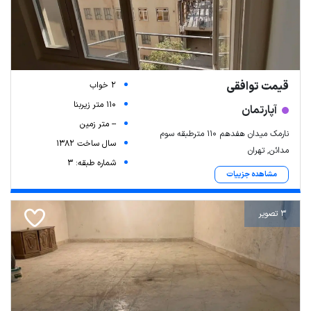
قیمت توافقی
2 خواب
110 متر زیربنا
آپارتمان
-- متر زمین
نارمک میدان هفدهم ۱۱۰ مترطبقه سوم
سال ساخت 1382
مدائن, تهران
شماره طبقه: 3
مشاهده جزییات
3 تصویر