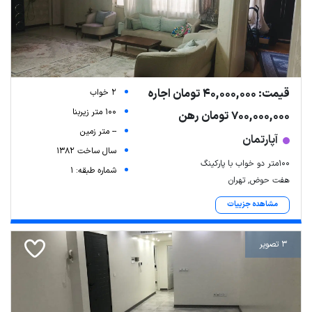
قیمت: 40,000,000 تومان اجاره
2 خواب
100 متر زیربنا
700,000,000 تومان رهن
-- متر زمین
آپارتمان
سال ساخت 1382
۱۰۰متر دو خواب با پارکینگ
شماره طبقه: 1
هفت حوض, تهران
مشاهده جزییات
3 تصویر