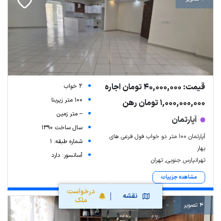
قیمت: 40,000,000 تومان اجاره
2 خواب
100 متر زیربنا
1,000,000,000 تومان رهن
-- متر زمین
آپارتمان
سال ساخت 1390
آپارتمان 100 متر دو خواب فول فرعی های
شماره طبقه: 1
بهار
آسانسور: دارد
تهرانپارس جنوبی, تهران
مشاهده جزییات
درخواست
نقشه
ملک
4 تصویر