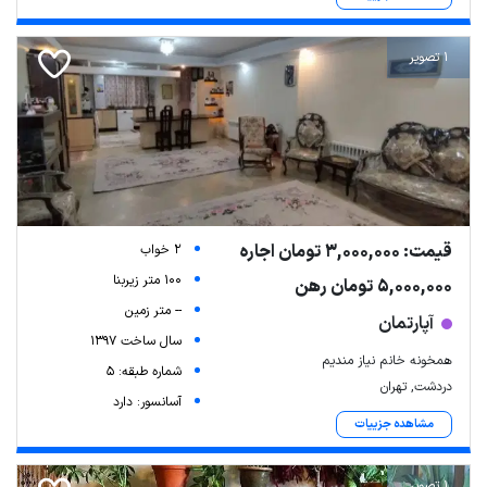
1 تصویر
قیمت: 3,000,000 تومان اجاره
2 خواب
100 متر زیربنا
5,000,000 تومان رهن
-- متر زمین
آپارتمان
سال ساخت 1397
همخونه خانم نیاز مندیم
شماره طبقه: 5
دردشت, تهران
آسانسور: دارد
مشاهده جزییات
1 تصویر