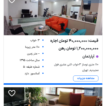
قیمت: 40,000,000 تومان اجاره
3 خواب
110 متر زیربنا
1,200,000,000 تومان رهن
-- متر زمین
آپارتمان
Leaflet
| Map data ©
ariamarz.com
سال ساخت 1395
۱۱۰ متری نوساز ۳خواب اثنی عشری فول
شماره طبقه: 5
مجیدیه, تهران
آسانسور: دارد
مشاهده جزییات
1 تصویر