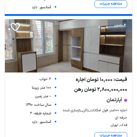
مشاهده جزییات
آسانسور: دارد
4 تصویر
قیمت: 10,000 تومان اجاره
2 خواب
100 متر زیربنا
2,800,000,000 تومان رهن
-- متر زمین
آپارتمان
سال ساخت 1390
اجاره ۱۰۰متر فول امکانات_باکن_بازسازی شده
شماره طبقه: 2
حرفه ای
آسانسور: دارد
فدک, تهران
مشاهده جزییات