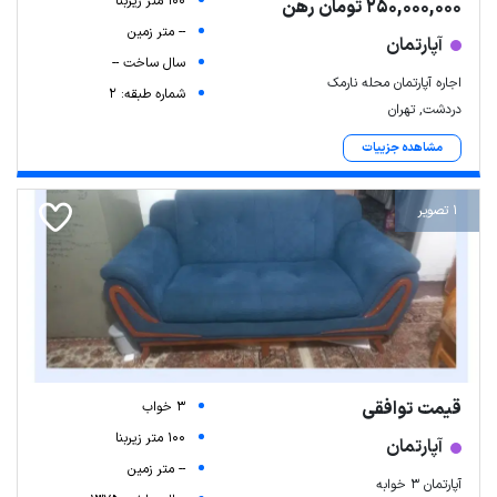
100 متر زیربنا
250,000,000 تومان رهن
-- متر زمین
آپارتمان
سال ساخت --
اجاره آپارتمان محله نارمک
شماره طبقه: 2
دردشت, تهران
مشاهده جزییات
1 تصویر
قیمت توافقی
3 خواب
100 متر زیربنا
آپارتمان
-- متر زمین
آپارتمان ۳ خوابه