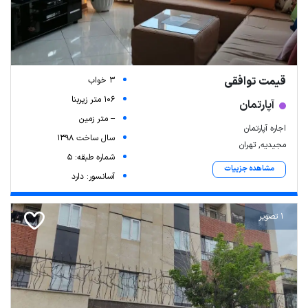
قیمت توافقی
3 خواب
106 متر زیربنا
آپارتمان
-- متر زمین
اجاره آپارتمان
سال ساخت 1398
مجیدیه, تهران
شماره طبقه: 5
مشاهده جزییات
آسانسور: دارد
1 تصویر