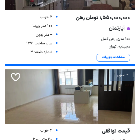
1,550,000,000 تومان رهن
2 خواب
100 متر زیربنا
آپارتمان
-- متر زمین
۱۰۰ متری رهن کامل
سال ساخت 1371
مجیدیه, تهران
شماره طبقه: 3
مشاهده جزییات
4 تصویر
قیمت توافقی
2 خواب
110 متر زیربنا