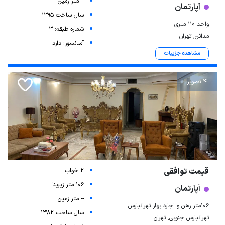
-- متر زمین
آپارتمان
سال ساخت 1395
واحد ۱۱۰ متری
شماره طبقه: 3
مدائن, تهران
آسانسور: دارد
مشاهده جزییات
4 تصویر
قیمت توافقی
2 خواب
106 متر زیربنا
آپارتمان
-- متر زمین
۱۰۶متر رهن و اجاره بهار تهرانپارس
سال ساخت 1382
تهرانپارس جنوبی, تهران