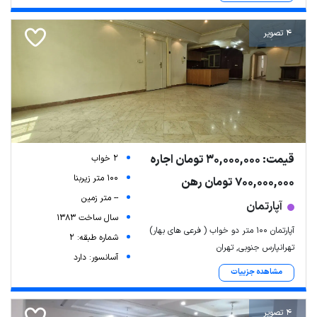
4 تصویر
قیمت: 30,000,000 تومان اجاره
2 خواب
100 متر زیربنا
700,000,000 تومان رهن
-- متر زمین
آپارتمان
سال ساخت 1383
آپارتمان 100 متر دو خواب ( فرعی های بهار)
شماره طبقه: 2
تهرانپارس جنوبی, تهران
آسانسور: دارد
مشاهده جزییات
4 تصویر