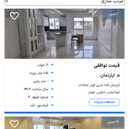
1 تصویر
قیمت توافقی
2 خواب
105 متر زیربنا
آپارتمان
-- متر زمین
آپارتمان 105 متری فول امکانات
سال ساخت 1402
تهرانپارس جنوبی, تهران
شماره طبقه: 2
مشاهده جزییات
آسانسور: دارد
4 تصویر