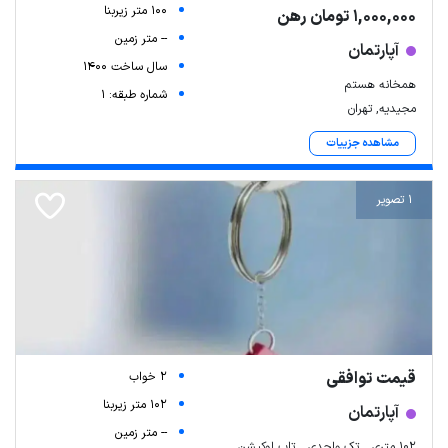
100 متر زیربنا
1,000,000 تومان رهن
-- متر زمین
آپارتمان
سال ساخت 1400
همخانه هستم
شماره طبقه: 1
مجیدیه, تهران
مشاهده جزییات
1 تصویر
قیمت توافقی
2 خواب
102 متر زیربنا
آپارتمان
-- متر زمین
۱۰۲ متری _ تک واحدی _ تاپ لوکیشن