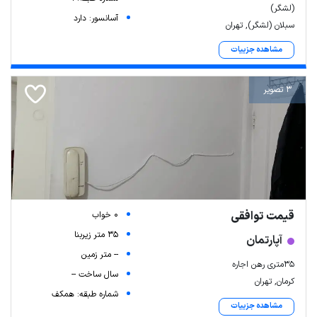
(لشگر)
آسانسور: دارد
سبلان (لشگر), تهران
مشاهده جزییات
3 تصویر
قیمت توافقی
0 خواب
35 متر زیربنا
آپارتمان
-- متر زمین
۳۵متری رهن اجاره
سال ساخت --
کرمان, تهران
شماره طبقه: همکف
مشاهده جزییات