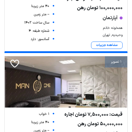
40 متر زیربنا
100,000,000 تومان رهن
-- متر زمین
آپارتمان
سال ساخت 1402
همخونه خانم
شماره طبقه: 4
وحیدیه, تهران
آسانسور: دارد
مشاهده جزییات
1 تصویر
قیمت: 7,500,000 تومان اجاره
1 خواب
40 متر زیربنا
50,000,000 تومان رهن
-- متر زمین