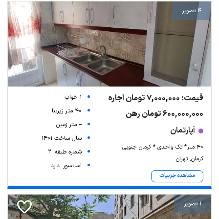
4 تصویر
قیمت: 7,000,000 تومان اجاره
1 خواب
40 متر زیربنا
600,000,000 تومان رهن
-- متر زمین
آپارتمان
سال ساخت 1401
۴۰ متر* تک واحدی * کرمان جنوبی
شماره طبقه: 2
کرمان, تهران
آسانسور: دارد
مشاهده جزییات
1 تصویر