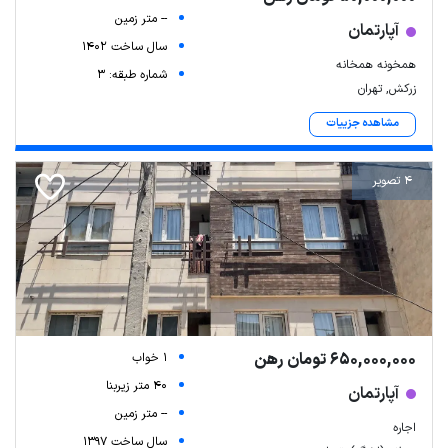
-- متر زمین
آپارتمان
سال ساخت 1402
همخونه همخانه
شماره طبقه: 3
زرکش, تهران
مشاهده جزییات
4 تصویر
650,000,000 تومان رهن
1 خواب
40 متر زیربنا
آپارتمان
-- متر زمین
اجاره
سال ساخت 1397