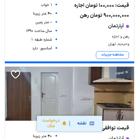
قیمت: 100,000 تومان اجاره
1 خواب
40 متر زیربنا
900,000,000 تومان رهن
-- متر زمین
آپارتمان
سال ساخت 1390
رهن و اجاره
شماره طبقه: 1
وحیدیه, تهران
آسانسور: دارد
مشاهده جزییات
4 تصویر
درخواست
نقشه
ملک
قیمت توافقی
1 خواب
40 متر زیربنا
آپارتمان