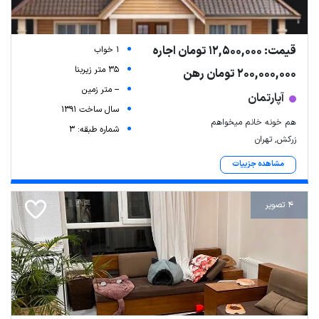
قیمت: 12,500,000 تومان اجاره
1 خواب
35 متر زیربنا
200,000,000 تومان رهن
-- متر زمین
آپارتمان
سال ساخت 1391
هم خونه خانم میخواهم
شماره طبقه: 3
زرکش, تهران
مشاهده جزییات
4 تصویر