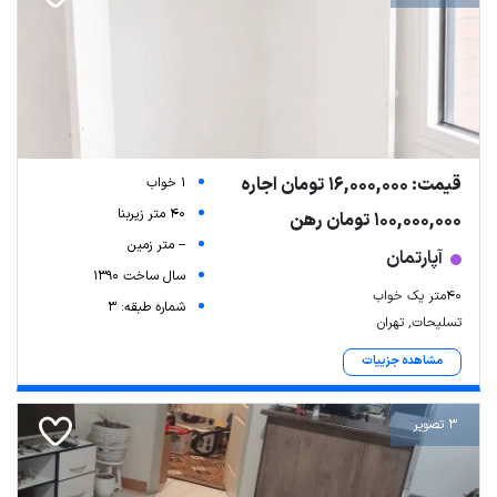
قیمت: 16,000,000 تومان اجاره
1 خواب
40 متر زیربنا
100,000,000 تومان رهن
-- متر زمین
آپارتمان
سال ساخت 1390
۴۰متر یک خواب
شماره طبقه: 3
تسلیحات, تهران
مشاهده جزییات
3 تصویر