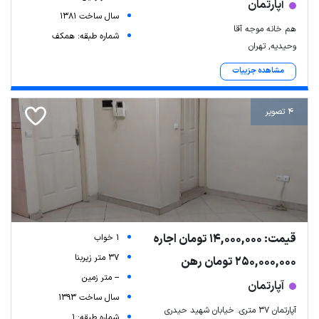
آپارتمان
سال ساخت 1381
هم خانه موجه آقا
شماره طبقه: همکف
وحیدیه, تهران
مشاهده جزییات
4 تصویر
قیمت: 14,000,000 تومان اجاره
1 خواب
37 متر زیربنا
250,000,000 تومان رهن
-- متر زمین
آپارتمان
سال ساخت 1393
آپارتمان ۳۷ متری. خیابان شهید حیدری
شماره طبقه: 1