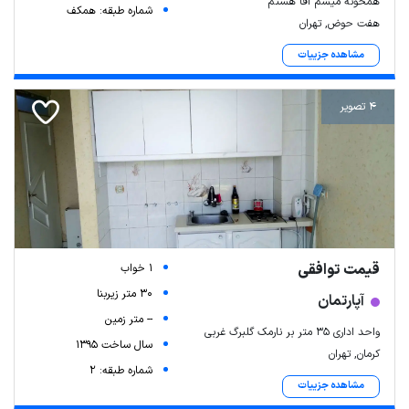
همخونه میشم اقا هستم
شماره طبقه: همکف
هفت حوض, تهران
مشاهده جزییات
4 تصویر
قیمت توافقی
1 خواب
30 متر زیربنا
آپارتمان
-- متر زمین
واحد اداری ۳۵ متر بر نارمک گلبرگ غربی
سال ساخت 1395
کرمان, تهران
شماره طبقه: 2
مشاهده جزییات