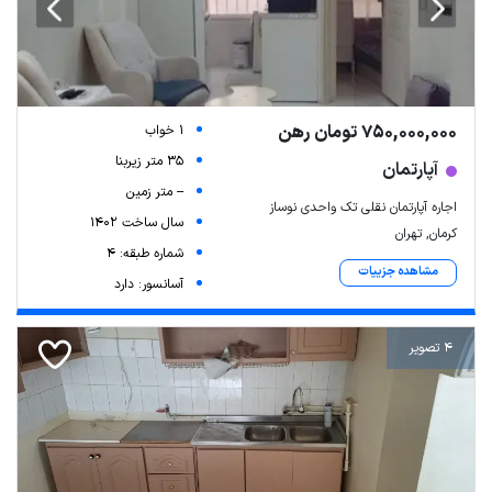
750,000,000 تومان رهن
1 خواب
35 متر زیربنا
آپارتمان
-- متر زمین
اجاره آپارتمان نقلی تک واحدی نوساز
سال ساخت 1402
کرمان, تهران
شماره طبقه: 4
مشاهده جزییات
آسانسور: دارد
4 تصویر