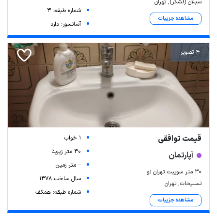
سبلان (لشگر), تهران
شماره طبقه: 3
مشاهده جزییات
آسانسور: دارد
4 تصویر
قیمت توافقی
1 خواب
30 متر زیربنا
آپارتمان
-- متر زمین
۳۰ متر سوییت تهران نو
سال ساخت 1378
تسلیحات, تهران
شماره طبقه: همکف
مشاهده جزییات