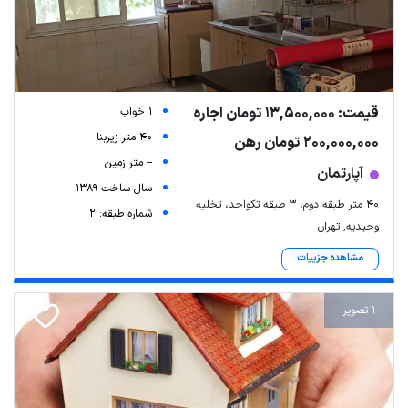
قیمت: 13,500,000 تومان اجاره
1 خواب
40 متر زیربنا
200,000,000 تومان رهن
-- متر زمین
آپارتمان
سال ساخت 1389
۴۰ متر طبقه دوم، ۳ طبقه تکواحد، تخلیه
شماره طبقه: 2
وحیدیه, تهران
مشاهده جزییات
1 تصویر