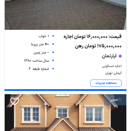
قیمت: 16,000,000 تومان اجاره
1 خواب
40 متر زیربنا
175,000,000 تومان رهن
-- متر زمین
آپارتمان
سال ساخت 1380
اجاره مسکونی
شماره طبقه: 2
کرمان, تهران
مشاهده جزییات
1 تصویر