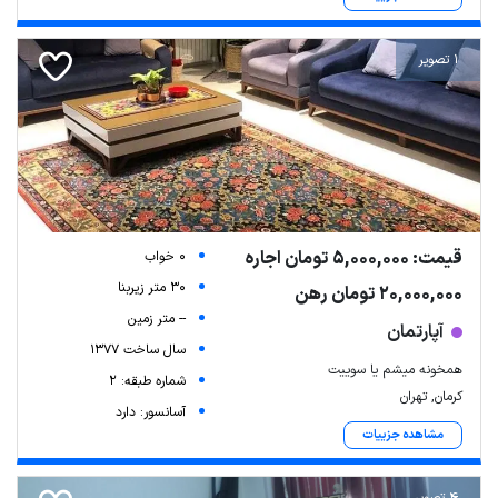
1 تصویر
قیمت: 5,000,000 تومان اجاره
0 خواب
30 متر زیربنا
20,000,000 تومان رهن
-- متر زمین
آپارتمان
سال ساخت 1377
همخونه میشم یا سوییت
شماره طبقه: 2
کرمان, تهران
آسانسور: دارد
مشاهده جزییات