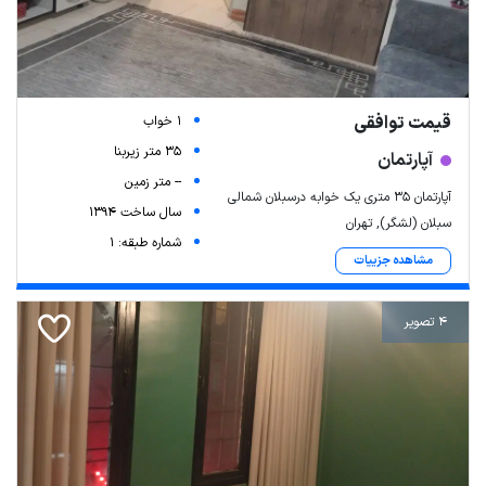
قیمت توافقی
1 خواب
35 متر زیربنا
آپارتمان
-- متر زمین
آپارتمان ۳۵ متری یک خوابه درسبلان شمالی
سال ساخت 1394
سبلان (لشگر), تهران
شماره طبقه: 1
مشاهده جزییات
4 تصویر