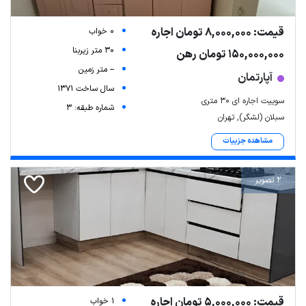
قیمت: 8,000,000 تومان اجاره
0 خواب
30 متر زیربنا
150,000,000 تومان رهن
-- متر زمین
آپارتمان
سال ساخت 1371
سوییت اجاره ای ۳۰ متری
شماره طبقه: 3
سبلان (لشگر), تهران
مشاهده جزییات
2 تصویر
قیمت: 5,000,000 تومان اجاره
1 خواب