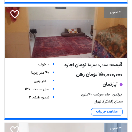
4 تصویر
قیمت: 10,000,000 تومان اجاره
0 خواب
40 متر زیربنا
150,000,000 تومان رهن
-- متر زمین
آپارتمان
سال ساخت 1371
آپارتمان اجاره سوئیت 40متری
شماره طبقه: 2
سبلان (لشگر), تهران
مشاهده جزییات
3 تصویر