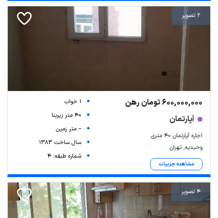
2 تصویر
600,000,000 تومان رهن
1 خواب
40 متر زیربنا
آپارتمان
-- متر زمین
اجاره آپارتمان ۴۰ متری
سال ساخت 1383
وحیدیه, تهران
شماره طبقه: 4
مشاهده جزییات
4 تصویر