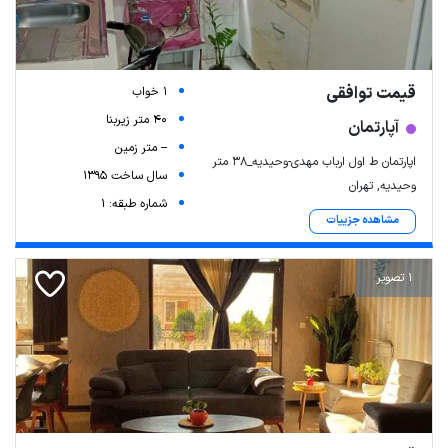
قیمت توافقی
1 خواب
40 متر زیربنا
آپارتمان
-- متر زمین
اپارتمان ط اول ارباب مهدی-وحیدیه_۳۸ متر
سال ساخت 1395
وحیدیه, تهران
شماره طبقه: 1
مشاهده جزییات
1 تصویر