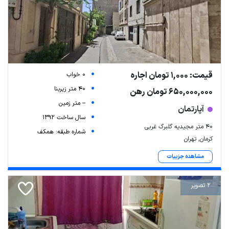
قیمت: 1,000 تومان اجاره
0 خواب
40 متر زیربنا
650,000,000 تومان رهن
-- متر زمین
آپارتمان
سال ساخت 1392
۴۰ متر مجیدیه گلبرگ غربی
شماره طبقه: همکف
کرمان, تهران
مشاهده جزییات
2 تصویر