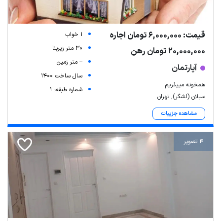
قیمت: 6,000,000 تومان اجاره
1 خواب
30 متر زیربنا
20,000,000 تومان رهن
-- متر زمین
آپارتمان
سال ساخت 1400
همخونه میپذریم
شماره طبقه: 1
سبلان (لشگر), تهران
مشاهده جزییات
4 تصویر