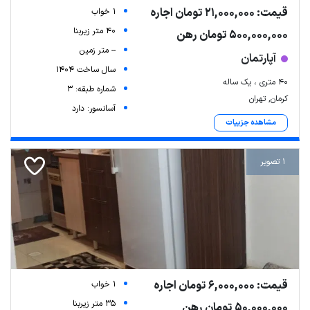
قیمت: 21,000,000 تومان اجاره
1 خواب
40 متر زیربنا
500,000,000 تومان رهن
-- متر زمین
آپارتمان
سال ساخت 1404
40 متری ، یک ساله
شماره طبقه: 3
کرمان, تهران
آسانسور: دارد
مشاهده جزییات
1 تصویر
Leaflet
| Map data ©
ariamarz.com
قیمت: 6,000,000 تومان اجاره
1 خواب
35 متر زیربنا
50,000,000 تومان رهن