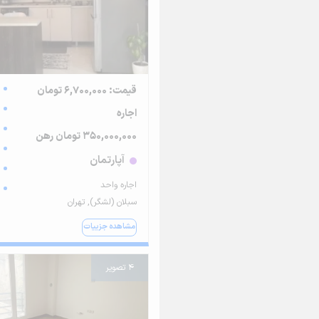
قیمت: 6,700,000 تومان
اجاره
350,000,000 تومان رهن
آپارتمان
اجاره واحد
سبلان (لشگر), تهران
مشاهده جزییات
4 تصویر