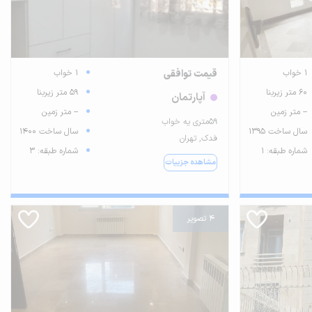
1 خواب
قیمت توافقی
1 خواب
60 متر زیربنا
59 متر زیربنا
آپارتمان
-- متر زمین
-- متر زمین
۵۹متری یه خواب
سال ساخت 1395
سال ساخت 1400
فدک, تهران
شماره طبقه: 1
شماره طبقه: 3
مشاهده جزییات
4 تصویر