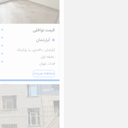
قیمت توافقی
آپارتمان
آپارتمان _۶۰متری _با پارکینگ
_طبقه اول
فدک, تهران
مشاهده جزییات
4 تصویر