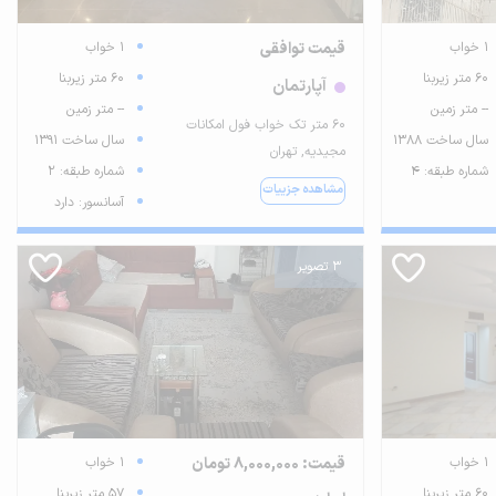
1 خواب
قیمت توافقی
1 خواب
60 متر زیربنا
60 متر زیربنا
آپارتمان
-- متر زمین
-- متر زمین
۶۰ متر تک خواب فول امکانات
سال ساخت 1388
سال ساخت 1391
مجیدیه, تهران
شماره طبقه: 4
شماره طبقه: 2
مشاهده جزییات
آسانسور: دارد
3 تصویر
1 خواب
قیمت: 8,000,000 تومان
1 خواب
60 متر زیربنا
57 متر زیربنا