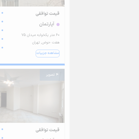
قیمت توافقی
آپارتمان
۶۰ متر یکخوابه میدان ۷۵
هفت حوض, تهران
مشاهده جزییات
4 تصویر
قیمت توافقی