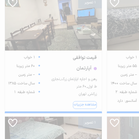
1 تصویر
1 خواب
قیمت توافقی
1 خواب
55 متر زیربنا
60 متر زیربنا
آپارتمان
-- متر زمین
-- متر زمین
رهن و اجاره اپارتمان زرک_نجاری
سال ساخت 1400
سال ساخت 1385
ط اول_۶۰ متر
شماره طبقه: 2
شماره طبقه: 1
زرکش, تهران
آسانسور: دارد
مشاهده جزییات
1 تصویر