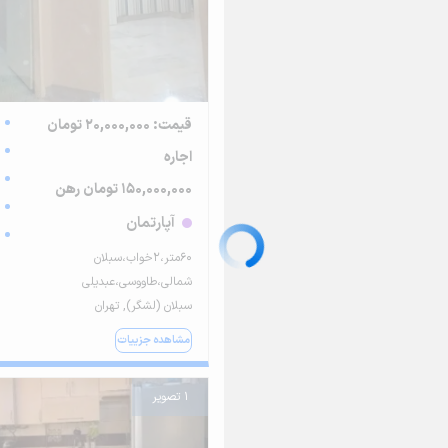
قیمت: 20,000,000 تومان
اجاره
150,000,000 تومان رهن
آپارتمان
۶۰متر،۲خواب،سبلان
شمالی،طاووسی،عبدیلی
سبلان (لشگر), تهران
مشاهده جزییات
1 تصویر