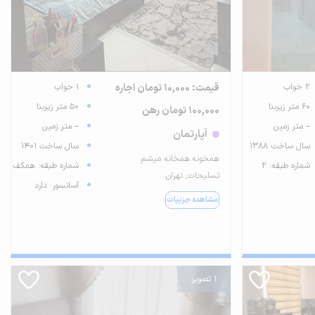
2 خواب
قیمت: 10,000 تومان اجاره
1 خواب
60 متر زیربنا
50 متر زیربنا
100,000 تومان رهن
-- متر زمین
-- متر زمین
آپارتمان
سال ساخت 1388
سال ساخت 1401
همخونه.همخانه میشم
شماره طبقه: 2
شماره طبقه: همکف
تسلیحات, تهران
آسانسور: دارد
مشاهده جزییات
1 تصویر