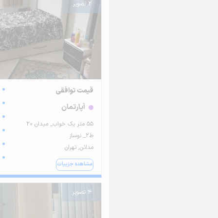
2 تصویر
قیمت توافقی
آپارتمان
۵۵ متر یک خواب_ میدان ۲۰
ط۲_ نوساز
مدائن, تهران
مشاهده جزییات
4 تصویر