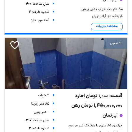
سال ساخت 1400
۸۵ متر تک خواب بدون پیش
شماره طبقه: 2
فرودگاه مهرآباد, تهران
آسانسور: دارد
مشاهده جزییات
4 تصویر
قیمت: 1,000 تومان اجاره
2 خواب
85 متر زیربنا
1,450,000,000 تومان رهن
-- متر زمین
آپارتمان
سال ساخت 1397
آپارتمان 85 متری با پارکینگ غیر مزاحم
شماره طبقه: 2