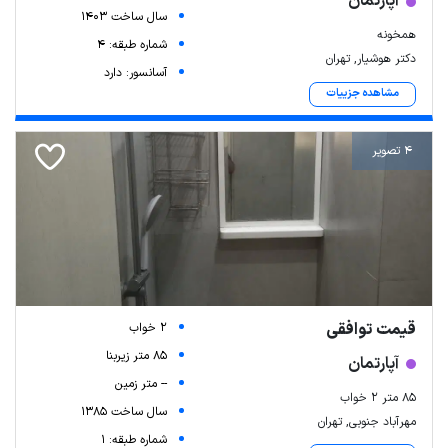
آپارتمان
سال ساخت 1403
همخونه
شماره طبقه: 4
دکتر هوشیار, تهران
آسانسور: دارد
مشاهده جزییات
4 تصویر
Leaflet
| Map data ©
ariamarz.com
قیمت توافقی
2 خواب
85 متر زیربنا
آپارتمان
-- متر زمین
۸۵ متر ۲ خواب
سال ساخت 1385
مهرآباد جنوبی, تهران
شماره طبقه: 1