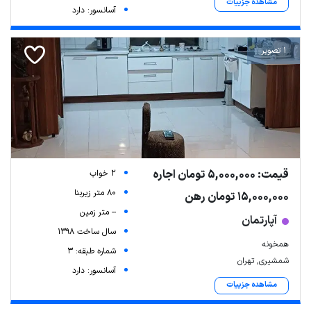
مشاهده جزییات
آسانسور: دارد
1 تصویر
قیمت: 5,000,000 تومان اجاره
2 خواب
80 متر زیربنا
15,000,000 تومان رهن
-- متر زمین
آپارتمان
سال ساخت 1398
همخونه
شماره طبقه: 3
شمشیری, تهران
آسانسور: دارد
مشاهده جزییات