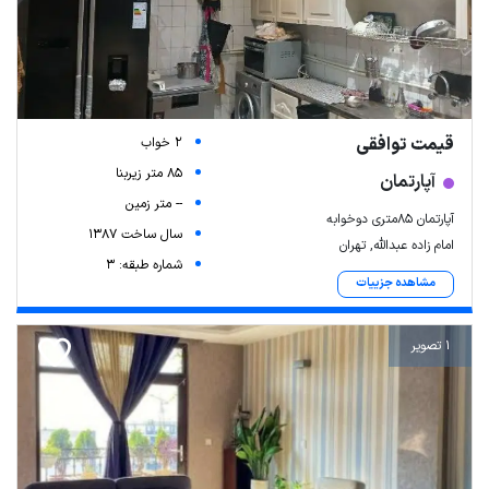
قیمت توافقی
2 خواب
85 متر زیربنا
آپارتمان
-- متر زمین
آپارتمان 85متری دوخوابه
سال ساخت 1387
امام زاده عبدالله, تهران
شماره طبقه: 3
مشاهده جزییات
1 تصویر