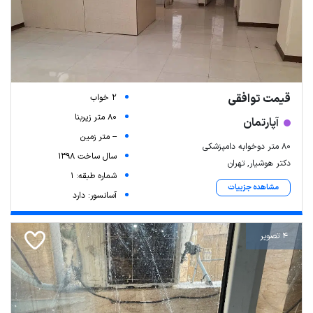
قیمت توافقی
2 خواب
80 متر زیربنا
آپارتمان
-- متر زمین
۸۰ متر دوخوابه دامپزشکی
سال ساخت 1398
دکتر هوشیار, تهران
شماره طبقه: 1
مشاهده جزییات
آسانسور: دارد
4 تصویر