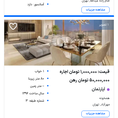
امام زاده عبدالله, تهران
آسانسور: دارد
مشاهده جزییات
1 تصویر
قیمت: 1,000,000 تومان اجاره
1 خواب
80 متر زیربنا
50,000,000 تومان رهن
-- متر زمین
آپارتمان
سال ساخت 1396
همخونه
شماره طبقه: 3
مهرآباد, تهران
مشاهده جزییات