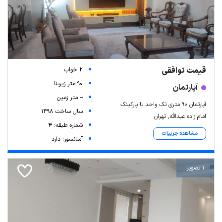
قیمت توافقی
2 خواب
90 متر زیربنا
آپارتمان
-- متر زمین
آپارتمان ۹۰ متری تک واحد با پارکینگ
سال ساخت 1398
امام زاده عبدالله, تهران
شماره طبقه: 4
مشاهده جزییات
آسانسور: دارد
1 تصویر