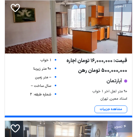
1 تصویر
قیمت: 16,000,000 تومان اجاره
1 خواب
90 متر زیربنا
500,000,000 تومان رهن
-- متر زمین
آپارتمان
سال ساخت --
۹۰ متر لعل اخر ۱ خواب
شماره طبقه: 2
استاد معین, تهران
مشاهده جزییات
4 تصویر