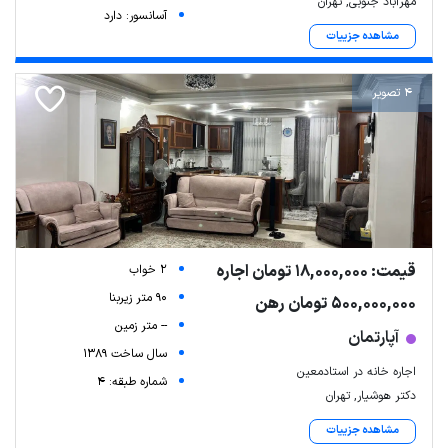
مهرآباد جنوبی, تهران
آسانسور: دارد
مشاهده جزییات
4 تصویر
قیمت: 18,000,000 تومان اجاره
2 خواب
90 متر زیربنا
500,000,000 تومان رهن
-- متر زمین
آپارتمان
سال ساخت 1389
اجاره خانه در استادمعین
شماره طبقه: 4
دکتر هوشیار, تهران
مشاهده جزییات