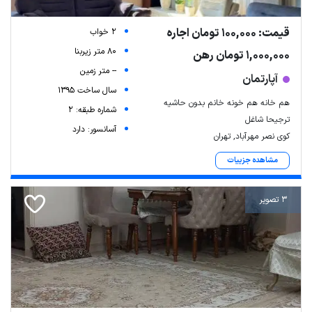
قیمت: 100,000 تومان اجاره
2 خواب
80 متر زیربنا
1,000,000 تومان رهن
-- متر زمین
آپارتمان
سال ساخت 1395
هم خانه هم خونه خانم بدون حاشیه
شماره طبقه: 2
ترجیحا شاغل
آسانسور: دارد
کوی نصر مهرآباد, تهران
مشاهده جزییات
3 تصویر