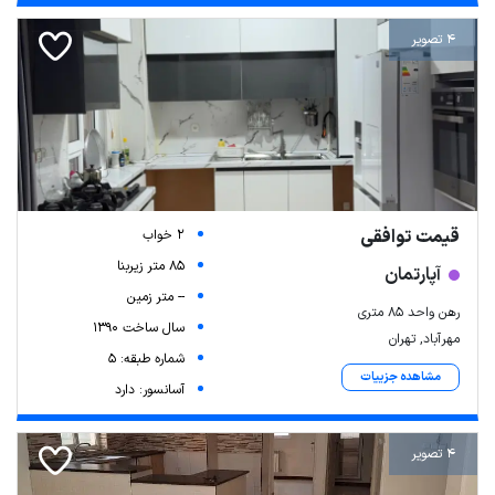
4 تصویر
قیمت توافقی
2 خواب
85 متر زیربنا
آپارتمان
-- متر زمین
رهن واحد ۸۵ متری
سال ساخت 1390
مهرآباد, تهران
شماره طبقه: 5
مشاهده جزییات
آسانسور: دارد
4 تصویر