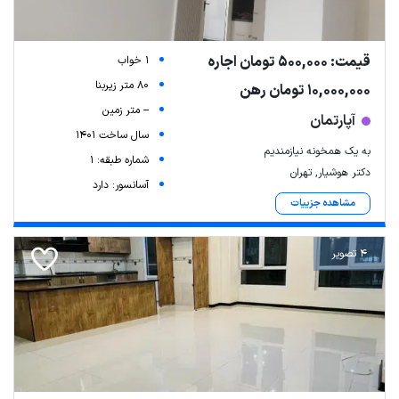
قیمت: 500,000 تومان اجاره
1 خواب
80 متر زیربنا
10,000,000 تومان رهن
-- متر زمین
آپارتمان
سال ساخت 1401
به یک همخونه نیازمندیم
شماره طبقه: 1
دکتر هوشیار, تهران
آسانسور: دارد
مشاهده جزییات
4 تصویر