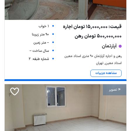
قیمت: 15,000,000 تومان اجاره
1 خواب
90 متر زیربنا
500,000,000 تومان رهن
-- متر زمین
آپارتمان
سال ساخت --
رهن و اجاره آپارتمان ۹۰ متری استاد معین
شماره طبقه: 2
استاد معین, تهران
مشاهده جزییات
4 تصویر