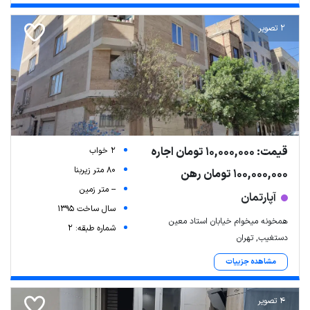
2 تصویر
قیمت: 10,000,000 تومان اجاره
2 خواب
80 متر زیربنا
100,000,000 تومان رهن
-- متر زمین
آپارتمان
سال ساخت 1395
همخونه میخوام خیابان استاد معین
شماره طبقه: 2
دستغیب, تهران
مشاهده جزییات
4 تصویر