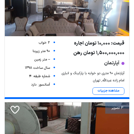
قیمت: 10,000 تومان اجاره
2 خواب
90 متر زیربنا
1,500,000,000 تومان رهن
-- متر زمین
آپارتمان
سال ساخت 1398
آپارتمان ۹۰ متری دو خوابه با پارکینگ و انباری
شماره طبقه: 4
امام زاده عبدالله, تهران
آسانسور: دارد
مشاهده جزییات
3 تصویر