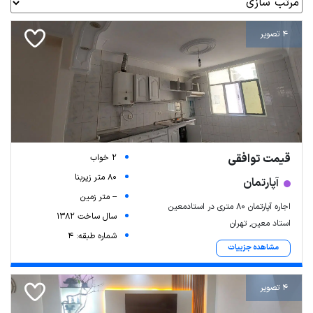
4 تصویر
قیمت توافقی
2 خواب
80 متر زیربنا
آپارتمان
-- متر زمین
اجاره آپارتمان ۸۰ متری در استادمعین
سال ساخت 1382
استاد معین, تهران
شماره طبقه: 4
مشاهده جزییات
4 تصویر