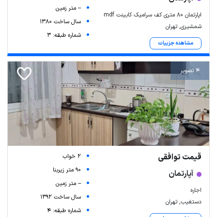
-- متر زمین
اپارتمان ۸۰ متری کف سرامیک کابینت mdf
سال ساخت 1380
شمشیری, تهران
شماره طبقه: 3
مشاهده جزییات
4 تصویر
قیمت توافقی
2 خواب
90 متر زیربنا
آپارتمان
-- متر زمین
اجاره‌
سال ساخت 1392
دستغیب, تهران
شماره طبقه: 4