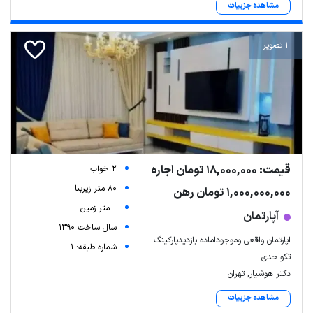
مشاهده جزییات
1 تصویر
قیمت: 18,000,000 تومان اجاره
2 خواب
80 متر زیربنا
1,000,000,000 تومان رهن
-- متر زمین
آپارتمان
سال ساخت 1390
اپارتمان واقعی وموجوداماده بازدیدپارکینگ
شماره طبقه: 1
تکواحدی
دکتر هوشیار, تهران
مشاهده جزییات