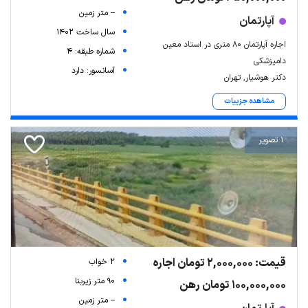
-- متر زمین
آپارتمان
سال ساخت 1402
اجاره آپارتمان 80 متری در استاد معین
شماره طبقه: 4
دامپزشکی
آسانسور: دارد
دکتر هوشیار, تهران
مشاهده جزییات
1 تصویر
قیمت: 2,000,000 تومان اجاره
2 خواب
90 متر زیربنا
100,000,000 تومان رهن
-- متر زمین