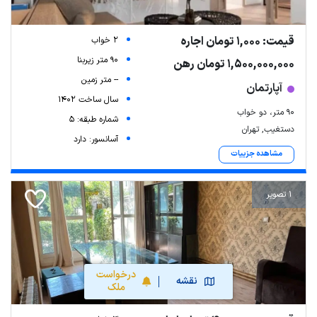
قیمت: 1,000 تومان اجاره
2 خواب
90 متر زیربنا
1,500,000,000 تومان رهن
-- متر زمین
آپارتمان
سال ساخت 1402
90 متر، دو خواب
شماره طبقه: 5
دستغیب, تهران
آسانسور: دارد
مشاهده جزییات
1 تصویر
درخواست
نقشه
ملک