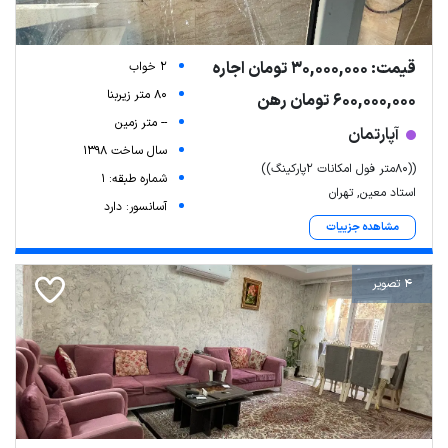
قیمت: 30,000,000 تومان اجاره
2 خواب
80 متر زیربنا
600,000,000 تومان رهن
-- متر زمین
آپارتمان
سال ساخت 1398
((۸۰متر فول امکانات ۲پارکینگ))
شماره طبقه: 1
استاد معین, تهران
آسانسور: دارد
مشاهده جزییات
4 تصویر