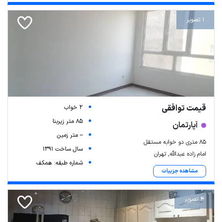
1 تصویر
قیمت توافقی
2 خواب
85 متر زیربنا
آپارتمان
-- متر زمین
۸۵ متری دو خوابه مستقل
سال ساخت 1391
امام زاده عبدالله, تهران
شماره طبقه: همکف
مشاهده جزییات
4 تصویر