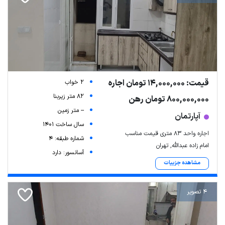
قیمت: 14,000,000 تومان اجاره
2 خواب
82 متر زیربنا
800,000,000 تومان رهن
-- متر زمین
آپارتمان
سال ساخت 1401
اجاره واحد 83 متری قیمت مناسب
شماره طبقه: 4
امام زاده عبدالله, تهران
آسانسور: دارد
مشاهده جزییات
4 تصویر