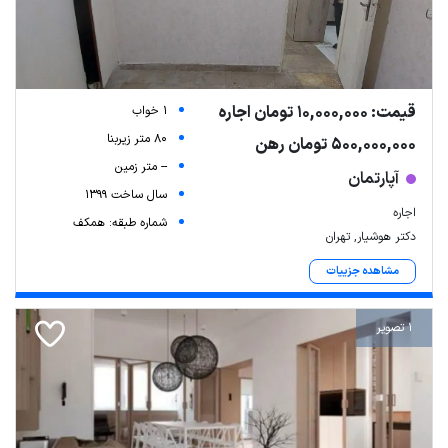
قیمت: 10,000,000 تومان اجاره
1 خواب
80 متر زیربنا
500,000,000 تومان رهن
-- متر زمین
آپارتمان
سال ساخت 1399
اجاره
شماره طبقه: همکف
دکتر هوشیار, تهران
مشاهده جزییات
1 تصویر