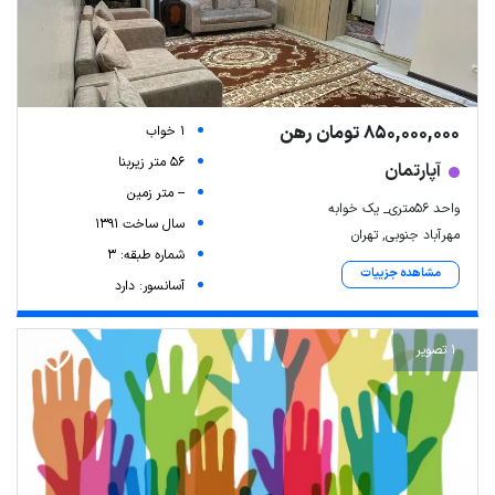
850,000,000 تومان رهن
1 خواب
56 متر زیربنا
آپارتمان
-- متر زمین
واحد ۵۶متری_ یک خوابه
سال ساخت 1391
مهرآباد جنوبی, تهران
شماره طبقه: 3
مشاهده جزییات
آسانسور: دارد
1 تصویر