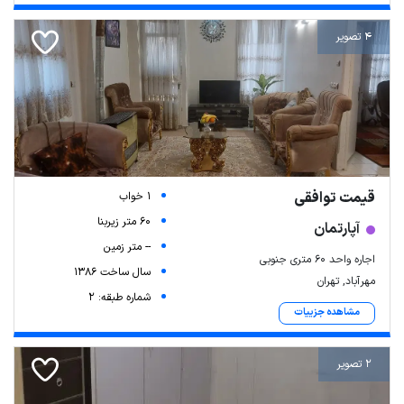
4 تصویر
قیمت توافقی
1 خواب
60 متر زیربنا
آپارتمان
-- متر زمین
اجاره واحد ۶۰ متری جنوبی
سال ساخت 1386
مهرآباد, تهران
شماره طبقه: 2
مشاهده جزییات
2 تصویر