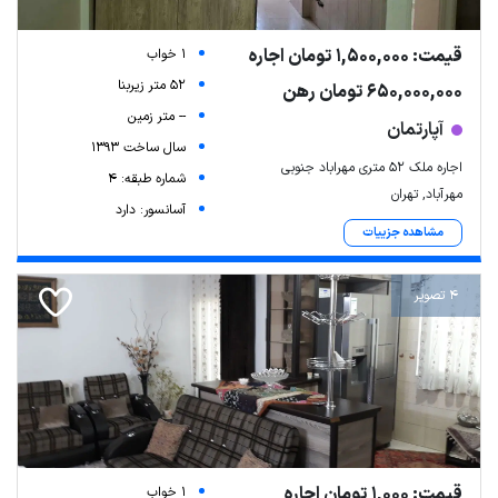
قیمت: 1,500,000 تومان اجاره
1 خواب
52 متر زیربنا
650,000,000 تومان رهن
-- متر زمین
آپارتمان
سال ساخت 1393
اجاره ملک 52 متری مهراباد جنوبی
شماره طبقه: 4
مهرآباد, تهران
آسانسور: دارد
مشاهده جزییات
4 تصویر
قیمت: 1,000 تومان اجاره
1 خواب