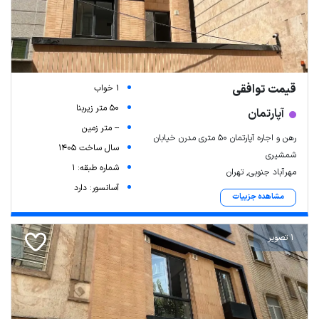
قیمت توافقی
1 خواب
50 متر زیربنا
آپارتمان
-- متر زمین
رهن و اجاره آپارتمان ۵۰ متری مدرن خیابان
سال ساخت 1405
شمشیری
شماره طبقه: 1
مهرآباد جنوبی, تهران
آسانسور: دارد
مشاهده جزییات
1 تصویر