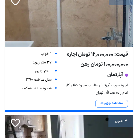
قیمت: 12,000,000 تومان اجاره
1 خواب
37 متر زیربنا
100,000,000 تومان رهن
-- متر زمین
آپارتمان
سال ساخت 1390
اجاره سویت آپارتمان مناسب مجرد دفتر کار
شماره طبقه: همکف
امام زاده عبدالله, تهران
مشاهده جزییات
4 تصویر