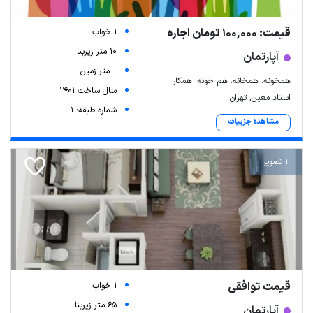
قیمت: 100,000 تومان اجاره
1 خواب
10 متر زیربنا
آپارتمان
-- متر زمین
همخونه. همخانه. هم خونه. همکار
سال ساخت 1401
استاد معین, تهران
شماره طبقه: 1
مشاهده جزییات
1 تصویر
قیمت توافقی
1 خواب
65 متر زیربنا
آپارتمان