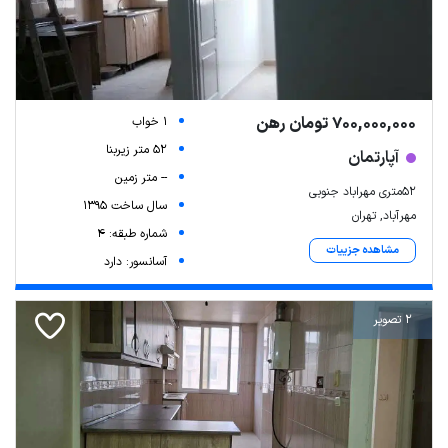
700,000,000 تومان رهن
1 خواب
52 متر زیربنا
آپارتمان
-- متر زمین
52متری مهراباد جنوبی
سال ساخت 1395
مهرآباد, تهران
شماره طبقه: 4
مشاهده جزییات
آسانسور: دارد
2 تصویر