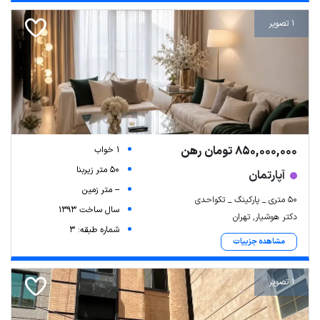
1 تصویر
850,000,000 تومان رهن
1 خواب
50 متر زیربنا
آپارتمان
-- متر زمین
۵۰ متری _ پارکینگ _ تکواحدی
سال ساخت 1393
دکتر هوشیار, تهران
شماره طبقه: 3
مشاهده جزییات
1 تصویر