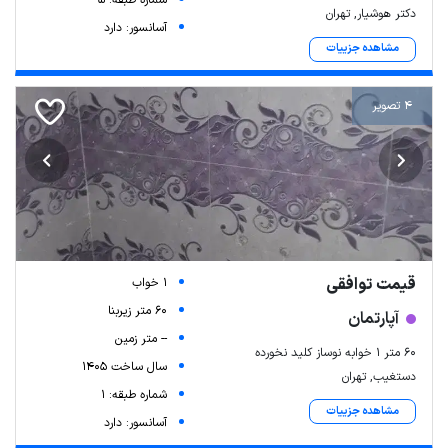
شماره طبقه: 5
دکتر هوشیار, تهران
آسانسور: دارد
مشاهده جزییات
4 تصویر
قیمت توافقی
1 خواب
60 متر زیربنا
آپارتمان
-- متر زمین
۶۰ متر ۱ خوابه نوساز کلید نخورده
سال ساخت 1405
دستغیب, تهران
شماره طبقه: 1
مشاهده جزییات
آسانسور: دارد