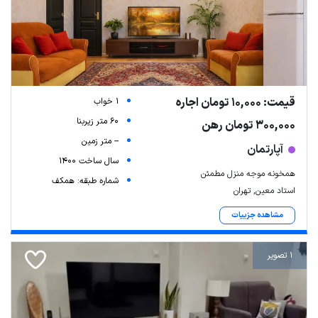
قیمت: 10,000 تومان اجاره
1 خواب
60 متر زیربنا
300,000 تومان رهن
-- متر زمین
آپارتمان
سال ساخت 1400
همخونه موجه منزل مطمئن
شماره طبقه: همکف
استاد معین, تهران
مشاهده جزییات
1 تصویر