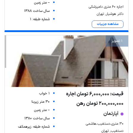
-- متر زمین
اجاره ۶۰ متری دامپزشکی
سال ساخت 1388
دکتر هوشیار, تهران
شماره طبقه: 1
مشاهده جزییات
1 تصویر
قیمت: 6,000,000 تومان اجاره
1 خواب
30 متر زیربنا
200,000,000 تومان رهن
-- متر زمین
آپارتمان
سال ساخت 1380
۳۰ متری،دستغیب،هاشمی
شماره طبقه: زیرهمکف
دستغیب, تهران