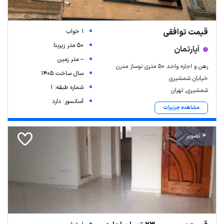
قیمت توافقی
1 خواب
50 متر زیربنا
آپارتمان
-- متر زمین
رهن و اجاره واحد ۵۰ متری نوساز مدرن
سال ساخت 1405
خیابان شمشیری
شماره طبقه: 1
شمشیری, تهران
آسانسور: دارد
مشاهده جزییات
4 تصویر