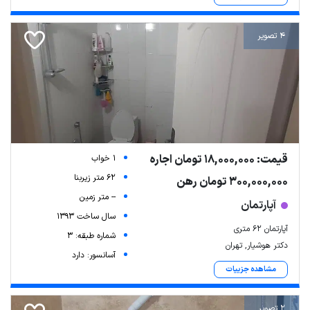
4 تصویر
قیمت: 18,000,000 تومان اجاره
1 خواب
62 متر زیربنا
300,000,000 تومان رهن
-- متر زمین
آپارتمان
سال ساخت 1393
آپارتمان 62 متری
شماره طبقه: 3
دکتر هوشیار, تهران
آسانسور: دارد
مشاهده جزییات
2 تصویر