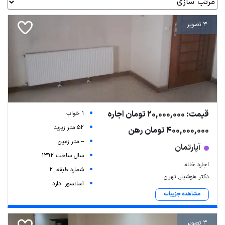
3 تصویر
قیمت: 20,000,000 تومان اجاره
1 خواب
52 متر زیربنا
400,000,000 تومان رهن
-- متر زمین
آپارتمان
سال ساخت 1392
اجاره خانه
شماره طبقه: 2
دکتر هوشیار, تهران
آسانسور: دارد
مشاهده جزییات
3 تصویر