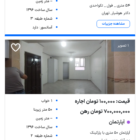
-- متر زمین
۵۴ متری _ فول _ تکواحدی
سال ساخت 1396
دکتر هوشیار, تهران
شماره طبقه: 3
مشاهده جزییات
آسانسور: دارد
1 تصویر
قیمت: 100,000 تومان اجاره
1 خواب
50 متر زیربنا
700,000,000 تومان رهن
-- متر زمین
آپارتمان
سال ساخت 1396
آپارتمان ۵۰ متری با پارکینک
شماره طبقه: 2