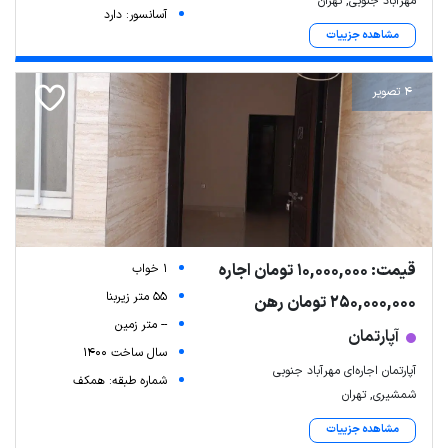
مهرآباد جنوبی, تهران
آسانسور: دارد
مشاهده جزییات
4 تصویر
Leaflet
| Map data ©
ariamarz.com
قیمت: 10,000,000 تومان اجاره
1 خواب
55 متر زیربنا
250,000,000 تومان رهن
-- متر زمین
آپارتمان
سال ساخت 1400
آپارتمان اجاره‌ای مهرآباد جنوبی
شماره طبقه: همکف
شمشیری, تهران
مشاهده جزییات