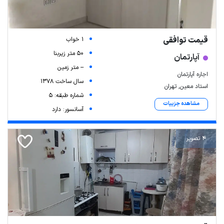
قیمت توافقی
1 خواب
50 متر زیربنا
آپارتمان
-- متر زمین
اجاره آپارتمان
سال ساخت 1378
استاد معین, تهران
شماره طبقه: 5
مشاهده جزییات
آسانسور: دارد
4 تصویر