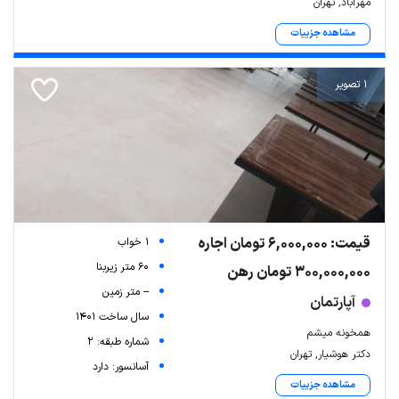
مهرآباد, تهران
مشاهده جزییات
1 تصویر
قیمت: 6,000,000 تومان اجاره
1 خواب
60 متر زیربنا
300,000,000 تومان رهن
-- متر زمین
آپارتمان
سال ساخت 1401
همخونه میشم
شماره طبقه: 2
دکتر هوشیار, تهران
آسانسور: دارد
مشاهده جزییات