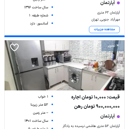
آپارتمان
سال ساخت 1396
آپارتمان ۶۲ متری
شماره طبقه: 1
مهرآباد جنوبی, تهران
آسانسور: دارد
مشاهده جزییات
4 تصویر
قیمت: 10,000 تومان اجاره
1 خواب
52 متر زیربنا
900,000,000 تومان رهن
-- متر زمین
آپارتمان
سال ساخت 1401
آپارتمان ۵۲ متری هاشمی نرسیده به یادگار