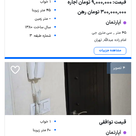
قیمت: 9,000,000 تومان اجاره
1 خواب
45 متر زیربنا
300,000,000 تومان رهن
-- متر زمین
آپارتمان
سال ساخت 1380
۴۵ متر _ سی متری جی
شماره طبقه: 3
امام زاده عبدالله, تهران
مشاهده جزییات
4 تصویر
قیمت توافقی
1 خواب
60 متر زیربنا
آپارتمان