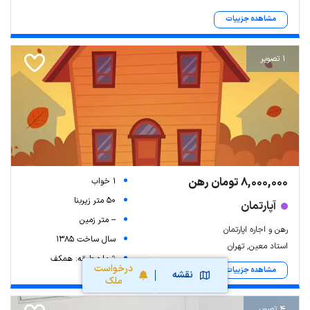
مشاهده جزییات
1 تصویر
8,000,000 تومان رهن
1 خواب
50 متر زیربنا
آپارتمان
-- متر زمین
رهن و اجاره اپارتمان
سال ساخت 1385
استاد معین, تهران
شماره طبقه: همکف
درخواست
مشاهده جزییات
نقشه
ملک
4 تصویر