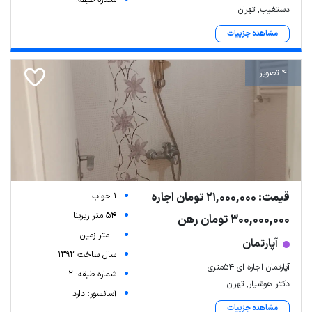
دستغیب, تهران
مشاهده جزییات
4 تصویر
قیمت: 21,000,000 تومان اجاره
1 خواب
54 متر زیربنا
300,000,000 تومان رهن
-- متر زمین
آپارتمان
سال ساخت 1392
آپارتمان اجاره ای 54متری
شماره طبقه: 2
دکتر هوشیار, تهران
آسانسور: دارد
مشاهده جزییات