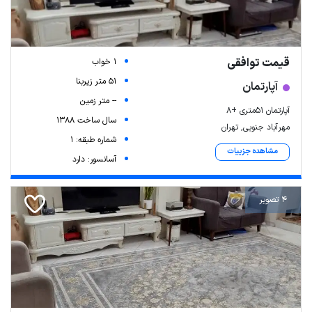
قیمت توافقی
1 خواب
51 متر زیربنا
آپارتمان
-- متر زمین
آپارتمان 51متری +۸
سال ساخت 1388
مهرآباد جنوبی, تهران
شماره طبقه: 1
مشاهده جزییات
آسانسور: دارد
4 تصویر