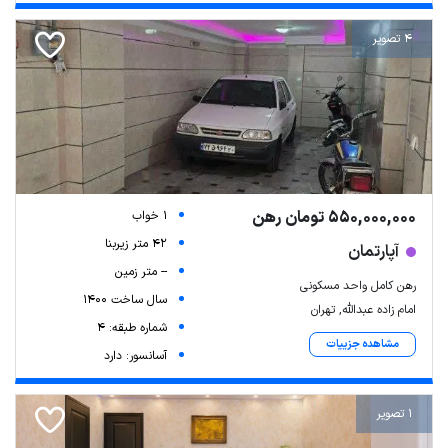
4 تصویر
550,000,000 تومان رهن
1 خواب
42 متر زیربنا
آپارتمان
-- متر زمین
رهن کامل واحد مسکونی
سال ساخت 1400
امام زاده عبدالله, تهران
شماره طبقه: 4
مشاهده جزییات
آسانسور: دارد
1 تصویر