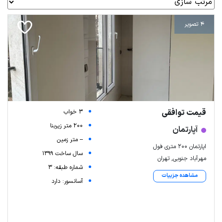
4 تصویر
قیمت توافقی
3 خواب
200 متر زیربنا
آپارتمان
-- متر زمین
اپارتمان ۲۰۰ متری فول
سال ساخت 1399
مهرآباد جنوبی, تهران
شماره طبقه: 3
مشاهده جزییات
آسانسور: دارد