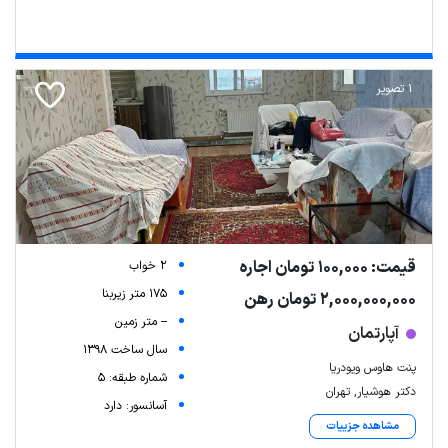
1 تصویر
قیمت: 100,000 تومان اجاره
2 خواب
175 متر زیربنا
2,000,000,000 تومان رهن
-- متر زمین
آپارتمان
سال ساخت 1398
پنت هاوس ویو‌دریا
شماره طبقه: 5
دکتر هوشیار, تهران
آسانسور: دارد
مشاهده جزییات