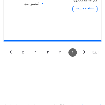
امام زاده عبدالله, تهران
آسانسور: دارد
مشاهده جزییات
Leaflet
| Map data ©
ariamarz.com
5
4
3
2
1
ابتدا