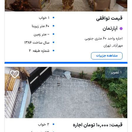
قیمت توافقی
1 خواب
60 متر زیربنا
آپارتمان
-- متر زمین
اجاره واحد ۶۰ متری جنوبی
سال ساخت 1386
مهرآباد, تهران
شماره طبقه: 2
مشاهده جزییات
1 تصویر
قیمت: 10,000 تومان اجاره
2 خواب