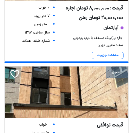
قیمت: 8,000,000 تومان اجاره
0 خواب
7 متر زیربنا
20,000,000 تومان رهن
-- متر زمین
آپارتمان
سال ساخت 1397
اجاره پارکینگ مسقف با درب ریموتی
شماره طبقه: همکف
استاد معین, تهران
مشاهده جزییات
1 تصویر
قیمت توافقی
1 خواب