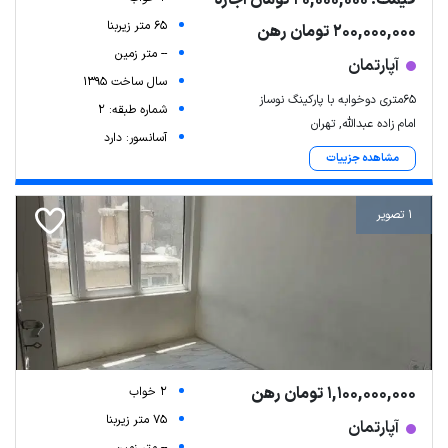
65 متر زیربنا
200,000,000 تومان رهن
-- متر زمین
آپارتمان
سال ساخت 1395
۶۵متری دوخوابه با پارکینگ نوساز
شماره طبقه: 2
امام زاده عبدالله, تهران
آسانسور: دارد
مشاهده جزییات
1 تصویر
1,100,000,000 تومان رهن
2 خواب
75 متر زیربنا
آپارتمان