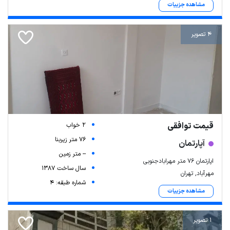
مشاهده جزییات
4 تصویر
قیمت توافقی
2 خواب
76 متر زیربنا
آپارتمان
-- متر زمین
اپارتمان ۷۶ متر مهرابادجنوبی
سال ساخت 1387
مهرآباد, تهران
شماره طبقه: 4
مشاهده جزییات
1 تصویر