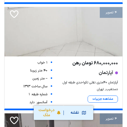
4 تصویر
680,000,000 تومان رهن
1 خواب
40 متر زیربنا
آپارتمان
-- متر زمین
آپارتمان ۴۰متری نقلی تکواحدی طبقه اول
سال ساخت 1393
دستغیب, تهران
شماره طبقه: 1
مشاهده جزییات
آسانسور: دارد
درخواست
نقشه
ملک
4 تصویر