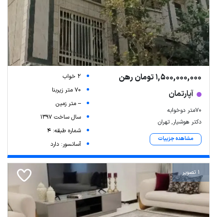
1,500,000,000 تومان رهن
2 خواب
70 متر زیربنا
آپارتمان
-- متر زمین
70متر دوخوابه
سال ساخت 1397
دکتر هوشیار, تهران
شماره طبقه: 4
مشاهده جزییات
آسانسور: دارد
1 تصویر