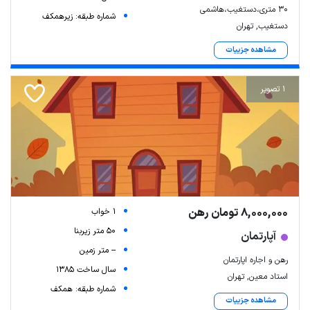
۳۰ متری،دستغیب،هاشمی
شماره طبقه: زیرهمکف
دستغیب, تهران
مشاهده جزییات
1 تصویر
8,000,000 تومان رهن
1 خواب
50 متر زیربنا
آپارتمان
-- متر زمین
رهن و اجاره اپارتمان
سال ساخت 1385
استاد معین, تهران
شماره طبقه: همکف
مشاهده جزییات