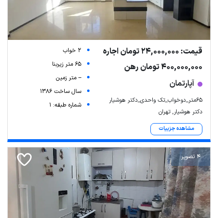
قیمت: 24,000,000 تومان اجاره
2 خواب
65 متر زیربنا
400,000,000 تومان رهن
-- متر زمین
آپارتمان
سال ساخت 1386
۶۵متر_دوخواب_تک واحدی_دکتر هوشیار
شماره طبقه: 1
دکتر هوشیار, تهران
مشاهده جزییات
4 تصویر