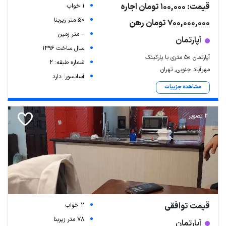
قیمت: 100,000 تومان اجاره
1 خواب
50 متر زیربنا
700,000,000 تومان رهن
-- متر زمین
آپارتمان
سال ساخت 1396
آپارتمان ۵۰ متری با پارکینک
شماره طبقه: 2
مهرآباد جنوبی, تهران
آسانسور: دارد
مشاهده جزییات
2 تصویر
قیمت توافقی
2 خواب
78 متر زیربنا
آپارتمان