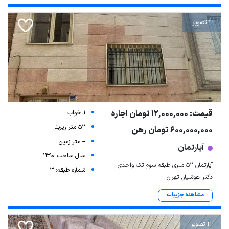
1 تصویر
قیمت: 12,000,000 تومان اجاره
1 خواب
Leaflet
| Map data ©
ariamarz.com
52 متر زیربنا
600,000,000 تومان رهن
-- متر زمین
آپارتمان
سال ساخت 1390
آپارتمان 52 متری طبقه سوم تک واحدی
شماره طبقه: 3
دکتر هوشیار, تهران
مشاهده جزییات
2 تصویر