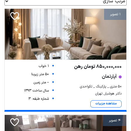
1 تصویر
850,000,000 تومان رهن
1 خواب
50 متر زیربنا
آپارتمان
-- متر زمین
۵۰ متری _ پارکینگ _ تکواحدی
سال ساخت 1393
دکتر هوشیار, تهران
شماره طبقه: 3
مشاهده جزییات
4 تصویر