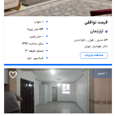
قیمت توافقی
1 خواب
54 متر زیربنا
آپارتمان
-- متر زمین
۵۴ متری _ فول _ تکواحدی
سال ساخت 1396
دکتر هوشیار, تهران
شماره طبقه: 3
مشاهده جزییات
آسانسور: دارد
1 تصویر