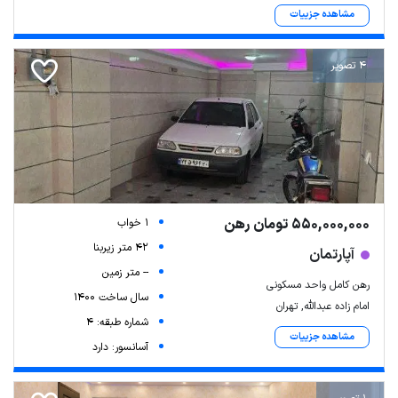
مشاهده جزییات
4 تصویر
550,000,000 تومان رهن
1 خواب
42 متر زیربنا
آپارتمان
-- متر زمین
رهن کامل واحد مسکونی
سال ساخت 1400
امام زاده عبدالله, تهران
شماره طبقه: 4
مشاهده جزییات
آسانسور: دارد