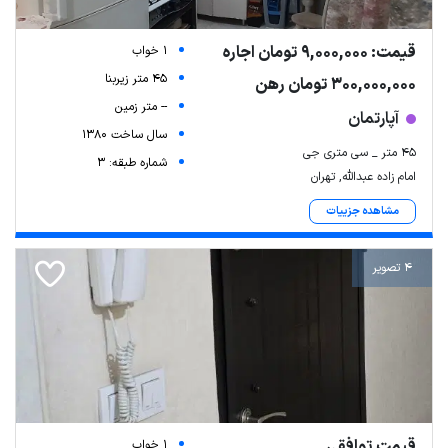
قیمت: 9,000,000 تومان اجاره
1 خواب
45 متر زیربنا
300,000,000 تومان رهن
-- متر زمین
آپارتمان
سال ساخت 1380
۴۵ متر _ سی متری جی
شماره طبقه: 3
امام زاده عبدالله, تهران
مشاهده جزییات
4 تصویر
قیمت توافقی
1 خواب