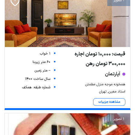
1 تصویر
قیمت: 10,000 تومان اجاره
1 خواب
60 متر زیربنا
300,000 تومان رهن
-- متر زمین
آپارتمان
سال ساخت 1400
همخونه موجه منزل مطمئن
شماره طبقه: همکف
استاد معین, تهران
مشاهده جزییات
1 تصویر