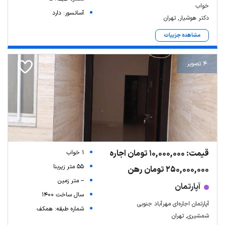
خواب
آسانسور: دارد
دکتر هوشیار, تهران
مشاهده جزییات
4 تصویر
قیمت: 10,000,000 تومان اجاره
1 خواب
55 متر زیربنا
250,000,000 تومان رهن
-- متر زمین
آپارتمان
سال ساخت 1400
آپارتمان اجاره‌ای مهرآباد جنوبی
شماره طبقه: همکف
شمشیری, تهران