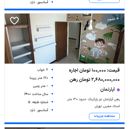
آسانسور: دارد
4 تصویر
قیمت: 100,000 تومان اجاره
2 خواب
120 متر زیربنا
2,680,000,000 تومان رهن
-- متر زمین
آپارتمان
سال ساخت 1400
رهن آپارتمان دو پارکینک حدود ۱۲۰ متر
شماره طبقه: 5
استاد معین, تهران
آسانسور: دارد
مشاهده جزییات