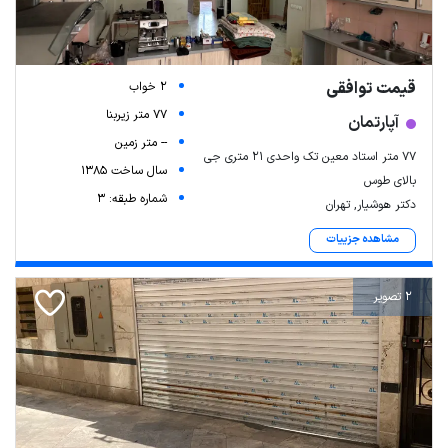
قیمت توافقی
2 خواب
77 متر زیربنا
آپارتمان
-- متر زمین
۷۷ متر استاد معین تک واحدی ۲۱ متری جی
سال ساخت 1385
بالای طوس
شماره طبقه: 3
دکتر هوشیار, تهران
مشاهده جزییات
2 تصویر