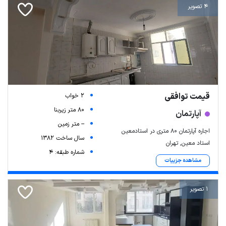
4 تصویر
قیمت توافقی
2 خواب
80 متر زیربنا
آپارتمان
-- متر زمین
اجاره آپارتمان ۸۰ متری در استادمعین
سال ساخت 1382
استاد معین, تهران
شماره طبقه: 4
مشاهده جزییات
1 تصویر