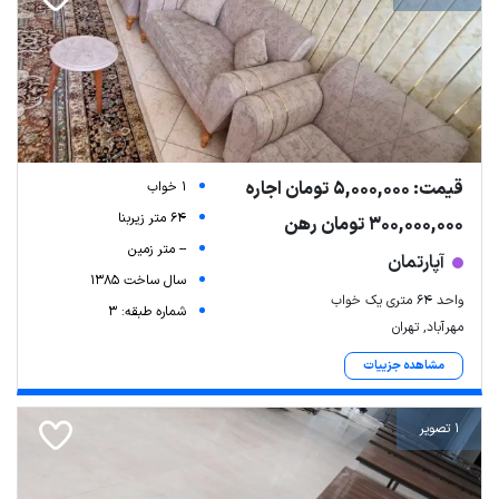
قیمت: 5,000,000 تومان اجاره
1 خواب
64 متر زیربنا
300,000,000 تومان رهن
-- متر زمین
آپارتمان
سال ساخت 1385
واحد 64 متری یک خواب
شماره طبقه: 3
مهرآباد, تهران
مشاهده جزییات
1 تصویر