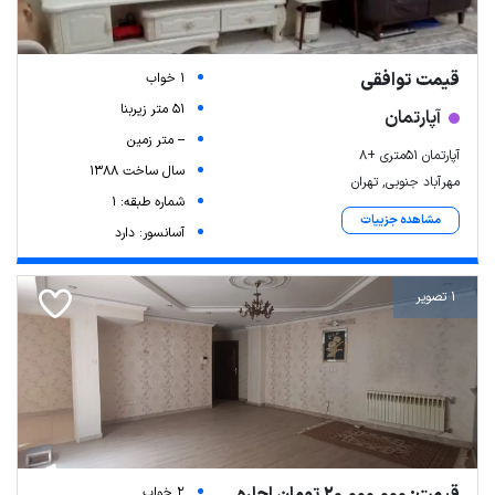
قیمت توافقی
1 خواب
51 متر زیربنا
آپارتمان
-- متر زمین
آپارتمان 51متری +۸
سال ساخت 1388
مهرآباد جنوبی, تهران
شماره طبقه: 1
مشاهده جزییات
آسانسور: دارد
1 تصویر
قیمت: 20,000,000 تومان اجاره
2 خواب