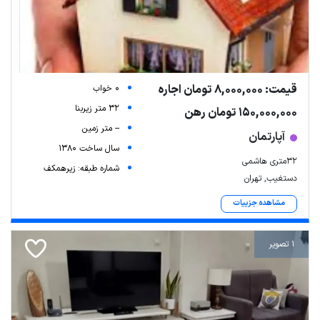
قیمت: 8,000,000 تومان اجاره
0 خواب
32 متر زیربنا
150,000,000 تومان رهن
-- متر زمین
آپارتمان
سال ساخت 1380
۳۲متری هاشمی
شماره طبقه: زیرهمکف
دستغیب, تهران
مشاهده جزییات
1 تصویر