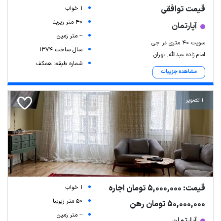
قیمت توافقی
1 خواب
40 متر زیربنا
آپارتمان
-- متر زمین
سویت ۴۰ متری در جی
سال ساخت 1374
امام زاده عبدالله, تهران
شماره طبقه: همکف
مشاهده جزییات
1 تصویر
قیمت: 5,000,000 تومان اجاره
1 خواب
50 متر زیربنا
50,000,000 تومان رهن
-- متر زمین
آپارتمان