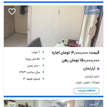
4 تصویر
قیمت: 16,000,000 تومان اجاره
1 خواب
50 متر زیربنا
150,000,000 تومان رهن
-- متر زمین
آپارتمان
سال ساخت 1383
اجاره آپارتمان
شماره طبقه: 3
مهرآباد جنوبی, تهران
مشاهده جزییات
4 تصویر