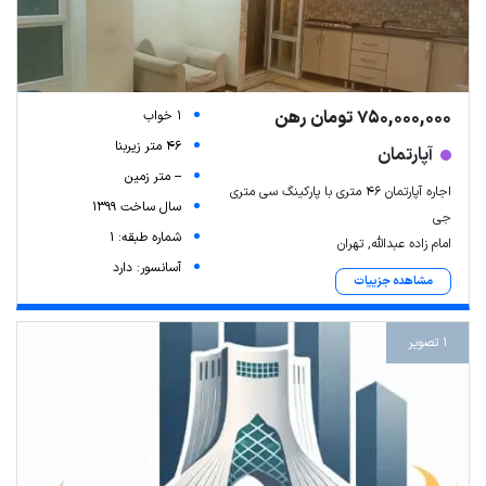
750,000,000 تومان رهن
1 خواب
46 متر زیربنا
آپارتمان
-- متر زمین
اجاره آپارتمان ۴۶ متری با پارکینگ سی متری
سال ساخت 1399
جی
شماره طبقه: 1
امام زاده عبدالله, تهران
آسانسور: دارد
مشاهده جزییات
1 تصویر