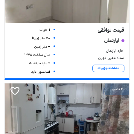
قیمت توافقی
1 خواب
50 متر زیربنا
آپارتمان
-- متر زمین
اجاره آپارتمان
سال ساخت 1378
استاد معین, تهران
شماره طبقه: 5
مشاهده جزییات
آسانسور: دارد
4 تصویر