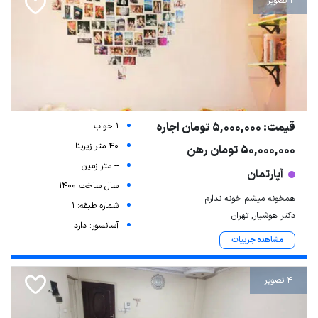
1 تصویر
قیمت: 5,000,000 تومان اجاره
1 خواب
40 متر زیربنا
50,000,000 تومان رهن
-- متر زمین
آپارتمان
Leaflet
| Map data ©
ariamarz.com
سال ساخت 1400
همخونه میشم خونه ندارم
شماره طبقه: 1
دکتر هوشیار, تهران
آسانسور: دارد
مشاهده جزییات
4 تصویر