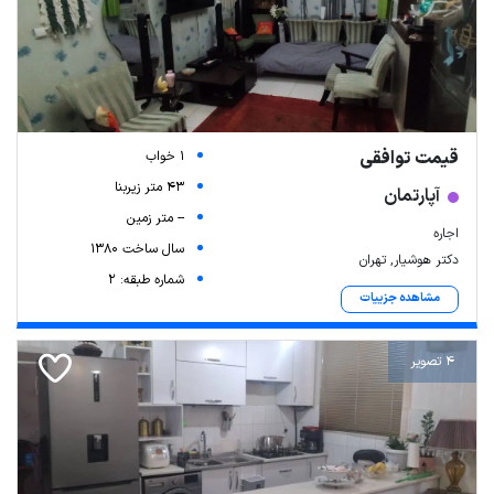
قیمت توافقی
1 خواب
43 متر زیربنا
آپارتمان
-- متر زمین
اجاره
سال ساخت 1380
دکتر هوشیار, تهران
شماره طبقه: 2
مشاهده جزییات
4 تصویر