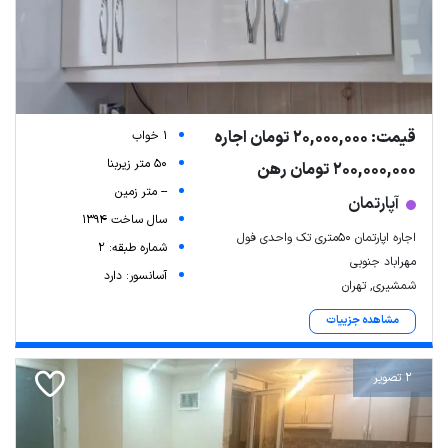
قیمت: 20,000,000 تومان اجاره
1 خواب
50 متر زیربنا
200,000,000 تومان رهن
-- متر زمین
آپارتمان
سال ساخت 1394
اجاره اپارتمان ۵۰متری تک واحدی فول
شماره طبقه: 2
مهراباد جنوبی
آسانسور: دارد
شمشیری, تهران
مشاهده جزییات
2 تصویر