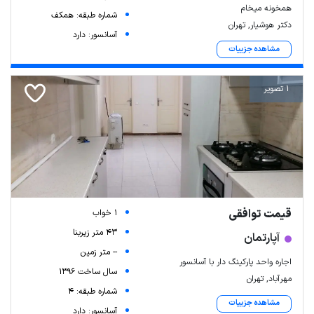
همخونه میخام
شماره طبقه: همکف
دکتر هوشیار, تهران
آسانسور: دارد
مشاهده جزییات
1 تصویر
قیمت توافقی
1 خواب
43 متر زیربنا
آپارتمان
-- متر زمین
اجاره واحد پارکینگ دار با آسانسور
سال ساخت 1396
مهرآباد, تهران
شماره طبقه: 4
مشاهده جزییات
آسانسور: دارد