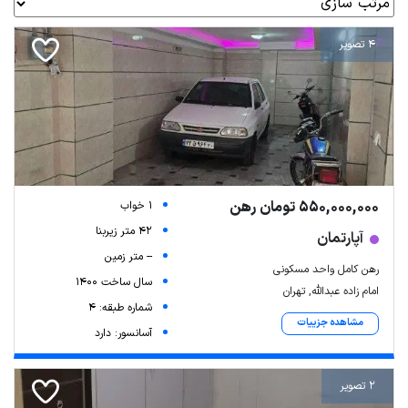
4 تصویر
550,000,000 تومان رهن
1 خواب
42 متر زیربنا
آپارتمان
-- متر زمین
رهن کامل واحد مسکونی
سال ساخت 1400
امام زاده عبدالله, تهران
شماره طبقه: 4
مشاهده جزییات
آسانسور: دارد
2 تصویر