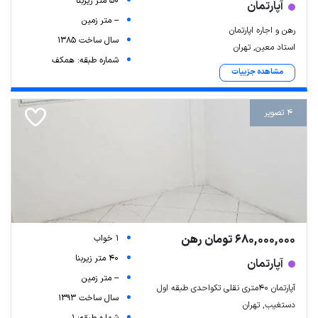
50 متر زیربنا
آپارتمان
-- متر زمین
رهن و اجاره اپارتمان
سال ساخت 1385
استاد معین, تهران
شماره طبقه: همکف
مشاهده جزییات
4 تصویر
680,000,000 تومان رهن
1 خواب
40 متر زیربنا
آپارتمان
-- متر زمین
آپارتمان ۴۰متری نقلی تکواحدی طبقه اول
سال ساخت 1393
دستغیب, تهران
شماره طبقه: 1