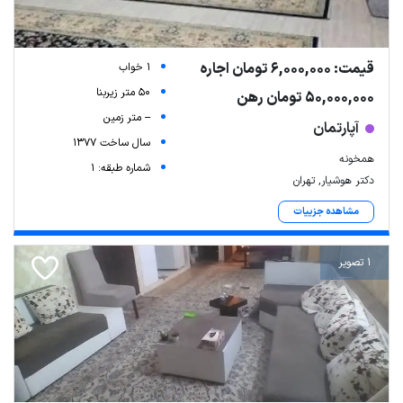
قیمت: 6,000,000 تومان اجاره
1 خواب
50 متر زیربنا
50,000,000 تومان رهن
-- متر زمین
آپارتمان
سال ساخت 1377
همخونه
شماره طبقه: 1
دکتر هوشیار, تهران
مشاهده جزییات
1 تصویر