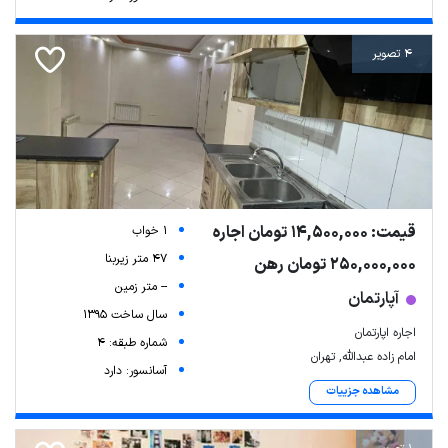
4 تصویر
قیمت: 14,500,000 تومان اجاره
1 خواب
47 متر زیربنا
250,000,000 تومان رهن
-- متر زمین
آپارتمان
سال ساخت 1395
اجاره اپارتمان
شماره طبقه: 4
امام زاده عبدالله, تهران
آسانسور: دارد
مشاهده جزییات