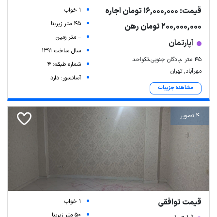
قیمت: 16,000,000 تومان اجاره
1 خواب
45 متر زیربنا
200,000,000 تومان رهن
-- متر زمین
آپارتمان
سال ساخت 1391
۴۵ متر ،پادگان جنوبی،تکواحد
شماره طبقه: 4
مهرآباد, تهران
آسانسور: دارد
مشاهده جزییات
4 تصویر
قیمت توافقی
1 خواب
50 متر زیربنا