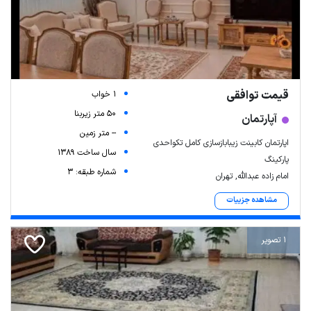
قیمت توافقی
1 خواب
50 متر زیربنا
آپارتمان
-- متر زمین
اپارتمان کابینت زیبابازسازی کامل تکواحدی
سال ساخت 1389
پارکینگ
شماره طبقه: 3
امام زاده عبدالله, تهران
مشاهده جزییات
1 تصویر