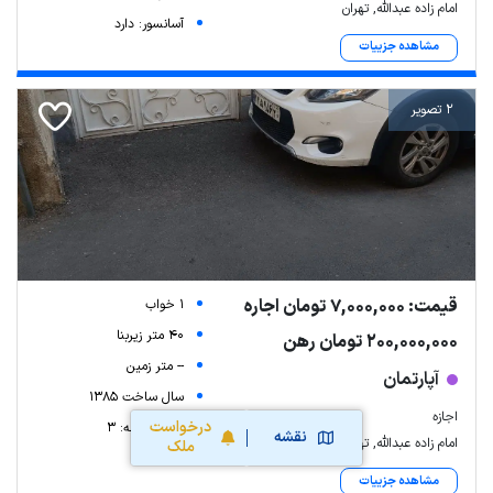
امام زاده عبدالله, تهران
آسانسور: دارد
مشاهده جزییات
2 تصویر
قیمت: 7,000,000 تومان اجاره
1 خواب
40 متر زیربنا
200,000,000 تومان رهن
-- متر زمین
آپارتمان
سال ساخت 1385
اجازه
درخواست
شماره طبقه: 3
نقشه
امام زاده عبدالله, تهران
ملک
مشاهده جزییات