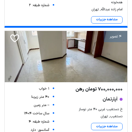
همخونه
شماره طبقه: 2
امام زاده عبدالله, تهران
مشاهده جزییات
4 تصویر
700,000,000 تومان رهن
1 خواب
40 متر زیربنا
آپارتمان
-- متر زمین
خ دستغیب غربی ۴۰ متر نوساز
سال ساخت 1404
دستغیب, تهران
شماره طبقه: 4
مشاهده جزییات
آسانسور: دارد