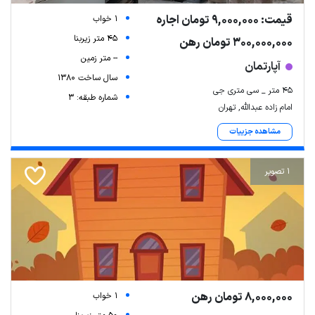
قیمت: 9,000,000 تومان اجاره
1 خواب
45 متر زیربنا
300,000,000 تومان رهن
-- متر زمین
آپارتمان
سال ساخت 1380
۴۵ متر _ سی متری جی
شماره طبقه: 3
امام زاده عبدالله, تهران
مشاهده جزییات
1 تصویر
8,000,000 تومان رهن
1 خواب