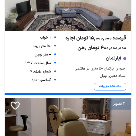
قیمت: 15,000,000 تومان اجاره
1 خواب
50 متر زیربنا
400,000,000 تومان رهن
-- متر زمین
آپارتمان
سال ساخت 1397
اجاره ی آپارتمان 50 متری در هاشمی
شماره طبقه: 4
استاد معین, تهران
آسانسور: دارد
مشاهده جزییات
2 تصویر