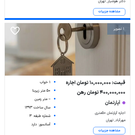
دکتر هوشیار, تهران
مشاهده جزییات
1 تصویر
قیمت: 10,000,000 تومان اجاره
1 خواب
50 متر زیربنا
400,000,000 تومان رهن
-- متر زمین
آپارتمان
سال ساخت 1393
اجاره آپارتمان 50متری
شماره طبقه: 3
مهرآباد, تهران
آسانسور: دارد
مشاهده جزییات