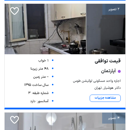
2 تصویر
قیمت توافقی
1 خواب
48 متر زیربنا
آپارتمان
-- متر زمین
اجاره واحد مسکونی لوکیشن طوس
سال ساخت 1395
دکتر هوشیار, تهران
شماره طبقه: 3
مشاهده جزییات
آسانسور: دارد
4 تصویر