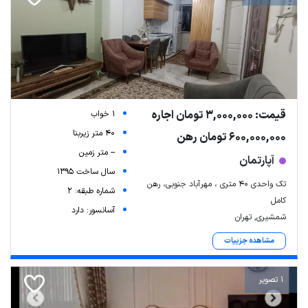
قیمت: 3,000,000 تومان اجاره
1 خواب
40 متر زیربنا
600,000,000 تومان رهن
-- متر زمین
آپارتمان
سال ساخت 1395
تک واحدی ۴۰ متری ، مهرآباد جنوبی، رهن
شماره طبقه: 2
کامل
آسانسور: دارد
شمشیری, تهران
مشاهده جزییات
1 تصویر