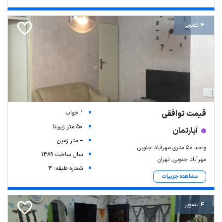
4 تصویر
قیمت توافقی
1 خواب
50 متر زیربنا
آپارتمان
-- متر زمین
واحد ۵۰ متری مهرآباد جنوبی
سال ساخت 1389
مهرآباد جنوبی, تهران
شماره طبقه: 3
مشاهده جزییات
4 تصویر