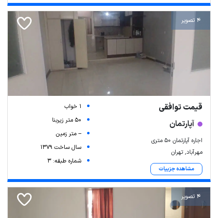
4 تصویر
قیمت توافقی
1 خواب
50 متر زیربنا
آپارتمان
-- متر زمین
اجاره آپارتمان ۵۰ متری
سال ساخت 1379
مهرآباد, تهران
شماره طبقه: 3
مشاهده جزییات
4 تصویر