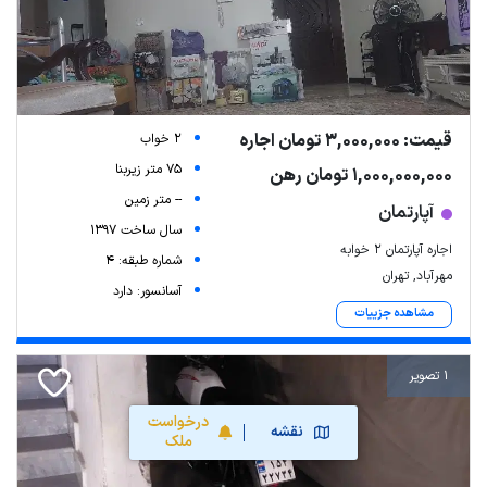
قیمت: 3,000,000 تومان اجاره
2 خواب
75 متر زیربنا
1,000,000,000 تومان رهن
-- متر زمین
آپارتمان
سال ساخت 1397
اجاره آپارتمان ۲ خوابه
شماره طبقه: 4
مهرآباد, تهران
آسانسور: دارد
مشاهده جزییات
1 تصویر
درخواست
نقشه
ملک