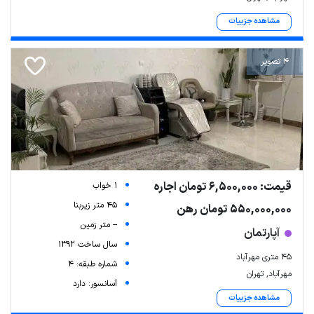
مشاهده جزییات
4 تصویر
قیمت: 6,500,000 تومان اجاره
1 خواب
45 متر زیربنا
550,000,000 تومان رهن
-- متر زمین
آپارتمان
سال ساخت 1392
45 متری مهرآباد
شماره طبقه: 4
مهرآباد, تهران
آسانسور: دارد
مشاهده جزییات