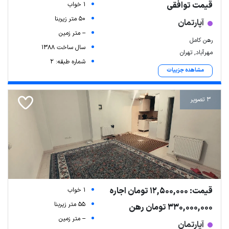
قیمت توافقی
1 خواب
50 متر زیربنا
آپارتمان
-- متر زمین
رهن کامل
سال ساخت 1388
مهرآباد, تهران
شماره طبقه: 2
مشاهده جزییات
3 تصویر
قیمت: 12,500,000 تومان اجاره
1 خواب
55 متر زیربنا
330,000,000 تومان رهن
-- متر زمین
آپارتمان