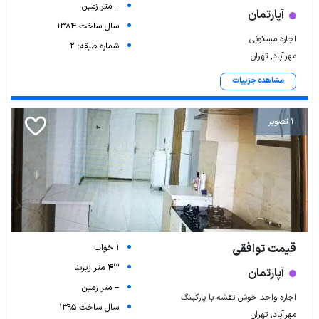
-- متر زمین
آپارتمان
سال ساخت 1384
اجاره مسکونی
شماره طبقه: 2
مهرآباد, تهران
مشاهده جزییات
1 تصویر
قیمت توافقی
1 خواب
43 متر زیربنا
آپارتمان
-- متر زمین
اجاره واحد خوش نقشه با پارکینگ
سال ساخت 1395
مهرآباد, تهران