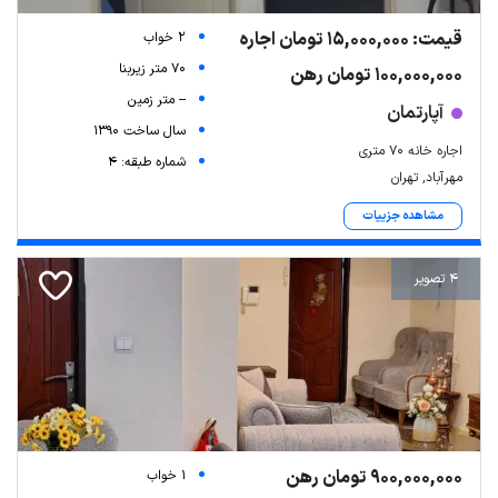
قیمت: 15,000,000 تومان اجاره
2 خواب
70 متر زیربنا
100,000,000 تومان رهن
-- متر زمین
آپارتمان
سال ساخت 1390
اجاره خانه ۷۰ متری
شماره طبقه: 4
مهرآباد, تهران
مشاهده جزییات
4 تصویر
900,000,000 تومان رهن
1 خواب