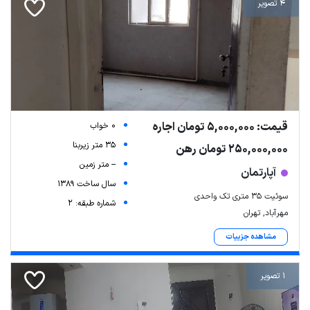
4 تصویر
قیمت: 5,000,000 تومان اجاره
0 خواب
35 متر زیربنا
250,000,000 تومان رهن
-- متر زمین
آپارتمان
سال ساخت 1389
سوئیت ۳۵ متری تک واحدی
شماره طبقه: 2
مهرآباد, تهران
مشاهده جزییات
1 تصویر