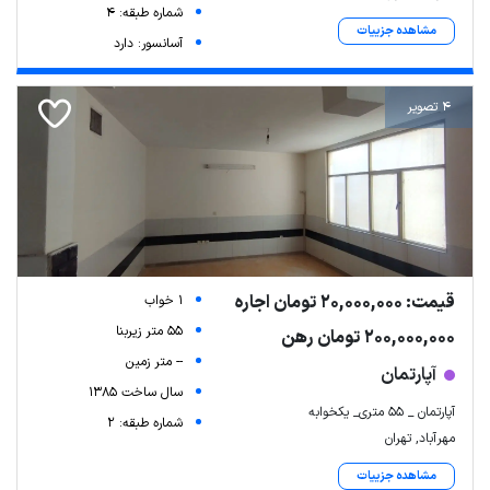
شماره طبقه: 4
مشاهده جزییات
آسانسور: دارد
4 تصویر
قیمت: 20,000,000 تومان اجاره
1 خواب
55 متر زیربنا
200,000,000 تومان رهن
-- متر زمین
آپارتمان
سال ساخت 1385
آپارتمان _ ۵۵ متری_ یکخوابه
شماره طبقه: 2
مهرآباد, تهران
مشاهده جزییات