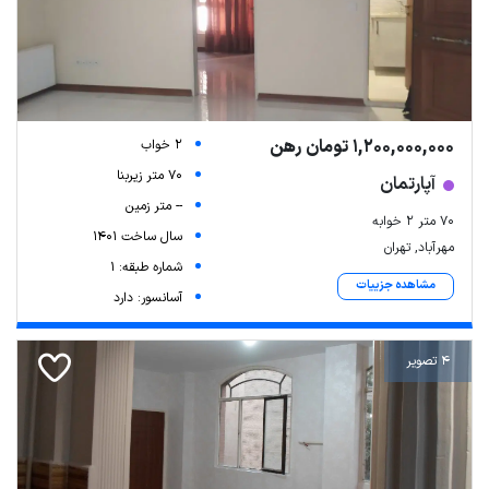
1,200,000,000 تومان رهن
2 خواب
70 متر زیربنا
آپارتمان
-- متر زمین
۷۰ متر ۲ خوابه
سال ساخت 1401
مهرآباد, تهران
شماره طبقه: 1
مشاهده جزییات
آسانسور: دارد
4 تصویر