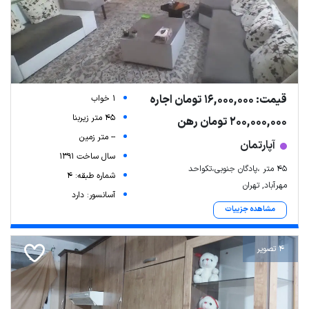
قیمت: 16,000,000 تومان اجاره
1 خواب
45 متر زیربنا
200,000,000 تومان رهن
-- متر زمین
آپارتمان
سال ساخت 1391
۴۵ متر ،پادگان جنوبی،تکواحد
شماره طبقه: 4
مهرآباد, تهران
آسانسور: دارد
مشاهده جزییات
4 تصویر