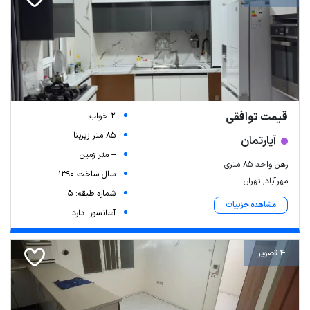
قیمت توافقی
2 خواب
85 متر زیربنا
آپارتمان
-- متر زمین
رهن واحد ۸۵ متری
سال ساخت 1390
مهرآباد, تهران
شماره طبقه: 5
مشاهده جزییات
آسانسور: دارد
4 تصویر