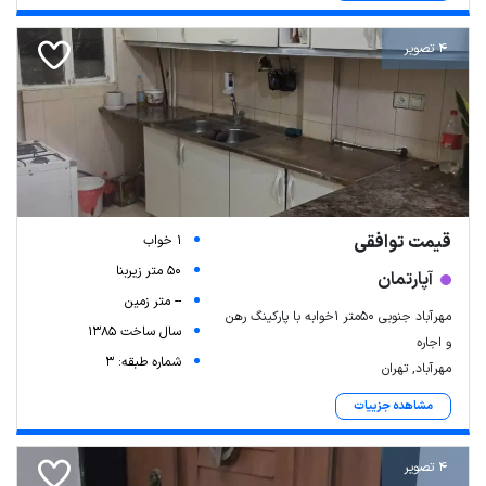
4 تصویر
قیمت توافقی
1 خواب
50 متر زیربنا
آپارتمان
-- متر زمین
مهرآباد جنوبی ۵۰متر ۱خوابه با پارکینگ رهن
سال ساخت 1385
و اجاره
شماره طبقه: 3
مهرآباد, تهران
مشاهده جزییات
4 تصویر