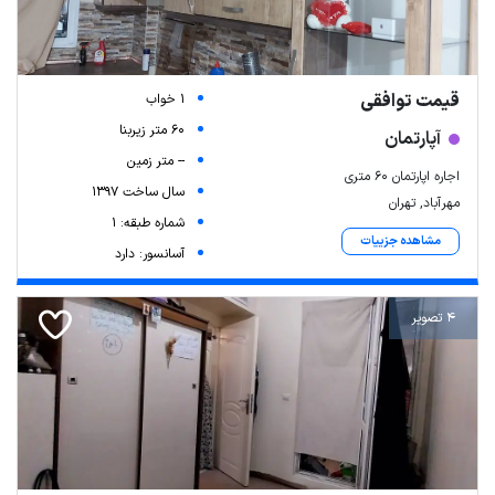
قیمت توافقی
1 خواب
60 متر زیربنا
آپارتمان
-- متر زمین
اجاره اپارتمان ۶۰ متری
سال ساخت 1397
مهرآباد, تهران
شماره طبقه: 1
مشاهده جزییات
آسانسور: دارد
4 تصویر