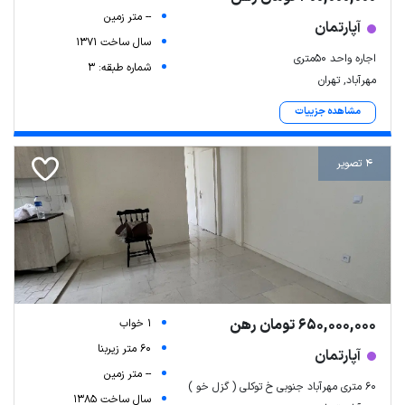
-- متر زمین
آپارتمان
سال ساخت 1371
اجاره واحد ۵۰متری
شماره طبقه: 3
مهرآباد, تهران
مشاهده جزییات
4 تصویر
650,000,000 تومان رهن
1 خواب
60 متر زیربنا
آپارتمان
-- متر زمین
۶۰ متری مهرآباد جنوبی خ توکلی ( گزل خو )
سال ساخت 1385