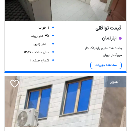
قیمت توافقی
1 خواب
45 متر زیربنا
آپارتمان
-- متر زمین
واحد 45 متری پارکینگ دار
سال ساخت 1387
مهرآباد, تهران
شماره طبقه: 1
مشاهده جزییات
1 تصویر