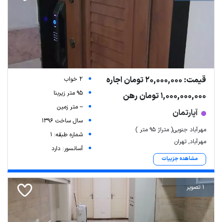
قیمت: 20,000,000 تومان اجاره
2 خواب
95 متر زیربنا
1,000,000,000 تومان رهن
-- متر زمین
آپارتمان
سال ساخت 1396
مهرآباد جنوبی( متراژ 95 متر )
شماره طبقه: 1
مهرآباد, تهران
آسانسور: دارد
مشاهده جزییات
1 تصویر