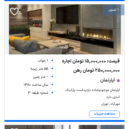
1 تصویر
قیمت: 15,000,000 تومان اجاره
1 خواب
55 متر زیربنا
250,000,000 تومان رهن
-- متر زمین
آپارتمان
سال ساخت 1380
اپارتمان موجودواماده بازدیداست پارکینگ
شماره طبقه: 3
انباری دارد
مهرآباد, تهران
مشاهده جزییات