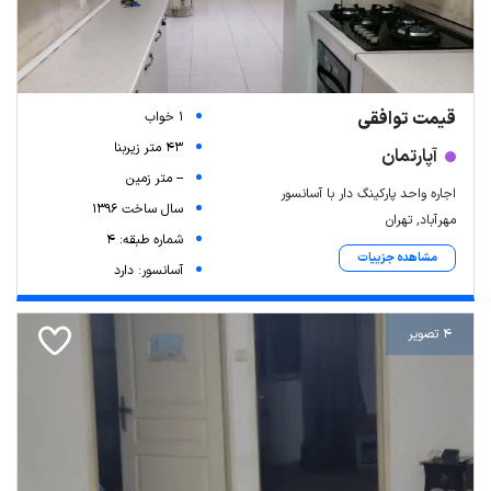
قیمت توافقی
1 خواب
43 متر زیربنا
آپارتمان
-- متر زمین
اجاره واحد پارکینگ دار با آسانسور
سال ساخت 1396
مهرآباد, تهران
شماره طبقه: 4
مشاهده جزییات
آسانسور: دارد
4 تصویر