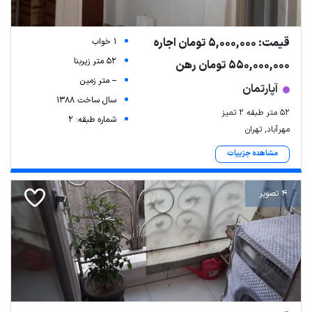
قیمت: 5,000,000 تومان اجاره
1 خواب
52 متر زیربنا
550,000,000 تومان رهن
-- متر زمین
آپارتمان
سال ساخت 1388
52 متر طبقه 2 تمیز
شماره طبقه: 2
مهرآباد, تهران
مشاهده جزییات
Leaflet
| Map data ©
ariamarz.com
4 تصویر