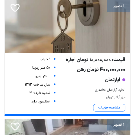
1 تصویر
قیمت: 10,000,000 تومان اجاره
1 خواب
50 متر زیربنا
400,000,000 تومان رهن
-- متر زمین
آپارتمان
سال ساخت 1393
اجاره آپارتمان 50متری
شماره طبقه: 3
مهرآباد, تهران
آسانسور: دارد
مشاهده جزییات
1 تصویر