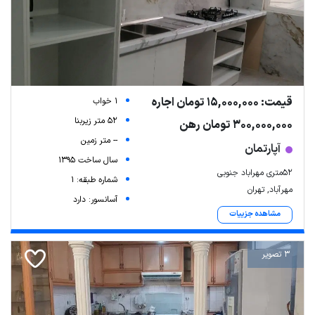
قیمت: 15,000,000 تومان اجاره
1 خواب
52 متر زیربنا
300,000,000 تومان رهن
-- متر زمین
آپارتمان
سال ساخت 1395
52متری مهراباد جنوبی
شماره طبقه: 1
مهرآباد, تهران
آسانسور: دارد
مشاهده جزییات
3 تصویر