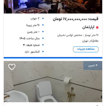
قیمت: 17,000,000,000 تومان
2 خواب
91 متر زیربنا
آپارتمان
-- متر زمین
۹۱ متر نوساز ، مختص لوکس نشینان
سال ساخت 1405
نظام‌آباد, تهران
شماره طبقه: 4
مشاهده جزییات
آسانسور: دارد
4 تصویر