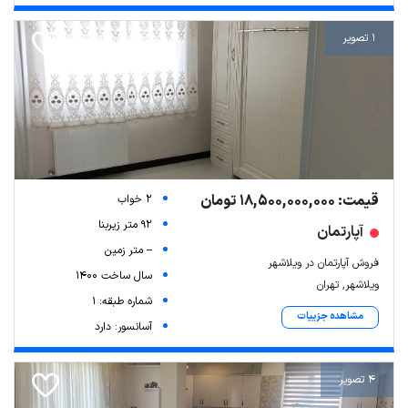
1 تصویر
قیمت: 18,500,000,000 تومان
2 خواب
92 متر زیربنا
آپارتمان
-- متر زمین
فروش آپارتمان در ویلاشهر
سال ساخت 1400
ویلاشهر, تهران
شماره طبقه: 1
مشاهده جزییات
آسانسور: دارد
4 تصویر