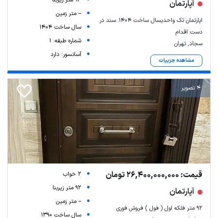
آپارتمان
-- متر زمین
اپارتمان تک واحدیسال ساخت 1404..سند در
سال ساخت 1404
دست اقدام
شماره طبقه: 1
سجاد, تهران
آسانسور: دارد
مشاهده جزییات
4 تصویر
قیمت: 26,400,000,000 تومان
2 خواب
92 متر زیربنا
آپارتمان
-- متر زمین
۹۲ متر فلکه اول ( فول ) فروش فوری
سال ساخت 1390