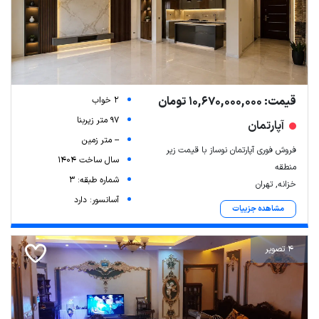
قیمت: 10,670,000,000 تومان
2 خواب
97 متر زیربنا
آپارتمان
-- متر زمین
فروش فوری آپارتمان نوساز با قیمت زیر
سال ساخت 1404
منطقه
شماره طبقه: 3
خزانه, تهران
آسانسور: دارد
مشاهده جزییات
4 تصویر