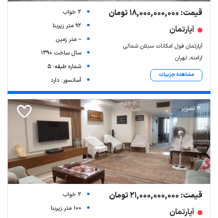
قیمت: 18,000,000,000 تومان
2 خواب
92 متر زیربنا
آپارتمان
-- متر زمین
آپارتمان فول امکانات سبلان شمالی
سال ساخت 1390
ارامنه, تهران
شماره طبقه: 5
مشاهده جزییات
آسانسور: دارد
4 تصویر
قیمت: 21,000,000,000 تومان
2 خواب
100 متر زیربنا
آپارتمان