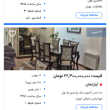
94متری فول
سال ساخت 1405
نظام‌آباد, تهران
شماره طبقه: 4
مشاهده جزییات
آسانسور: دارد
4 تصویر
قیمت: 22,300,000,000 تومان
2 خواب
100 متر زیربنا
آپارتمان
-- متر زمین
۱۰۰ متر_۲خواب_تک واحدی_ط اول
سال ساخت 1388
تهرانپارس شرقی, تهران
شماره طبقه: 1
مشاهده جزییات