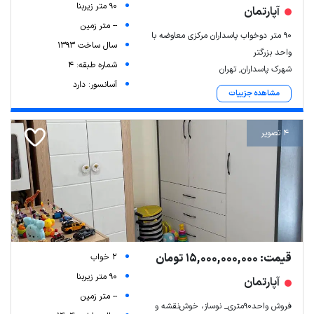
90 متر زیربنا
آپارتمان
-- متر زمین
۹۰ متر دوخواب پاسداران مرکزی معاوضه با
سال ساخت 1393
واحد بزرگتر
شماره طبقه: 4
شهرک پاسداران, تهران
آسانسور: دارد
مشاهده جزییات
4 تصویر
قیمت: 15,000,000,000 تومان
2 خواب
90 متر زیربنا
آپارتمان
-- متر زمین
فروش واحد۹۰متری_ نوساز، خوش‌نقشه و