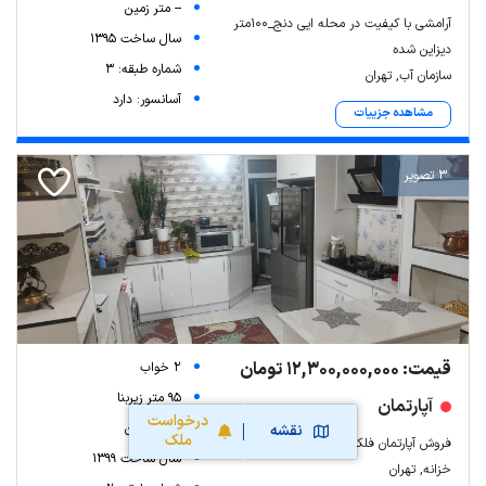
-- متر زمین
آرامشی با کیفیت در محله ایی دنج_100متر
سال ساخت 1395
دیزاین شده
شماره طبقه: 3
سازمان آب, تهران
آسانسور: دارد
مشاهده جزییات
3 تصویر
قیمت: 12,300,000,000 تومان
2 خواب
95 متر زیربنا
آپارتمان
درخواست
-- متر زمین
نقشه
ملک
فروش آپارتمان فلکه اول خزانه بخارایی
سال ساخت 1399
خزانه, تهران