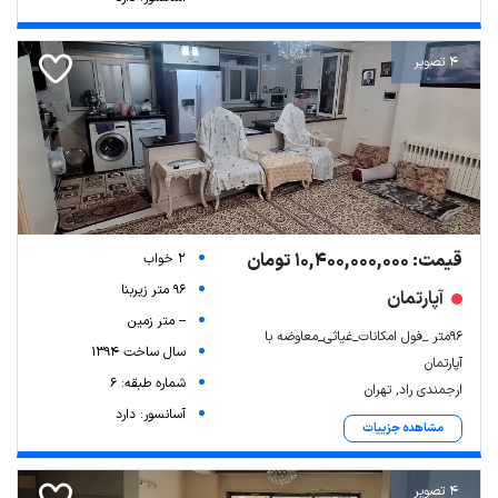
4 تصویر
قیمت: 10,400,000,000 تومان
2 خواب
96 متر زیربنا
آپارتمان
-- متر زمین
96متر _فول امکانات_غیاثی_معاوضه با
سال ساخت 1394
آپارتمان
شماره طبقه: 6
ارجمندی راد, تهران
آسانسور: دارد
مشاهده جزییات
4 تصویر