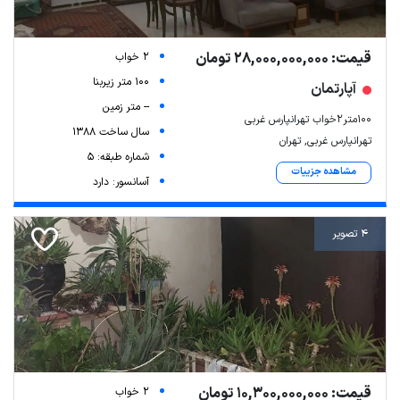
قیمت: 28,000,000,000 تومان
2 خواب
100 متر زیربنا
آپارتمان
-- متر زمین
100متر2خواب تهرانپارس غربی
سال ساخت 1388
تهرانپارس غربی, تهران
شماره طبقه: 5
مشاهده جزییات
آسانسور: دارد
4 تصویر
قیمت: 10,300,000,000 تومان
2 خواب