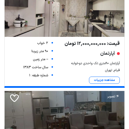
قیمت: 12,000,000,000 تومان
2 خواب
90 متر زیربنا
آپارتمان
-- متر زمین
آپارتمان ۹۰متری تک واحدی دوخوابه
سال ساخت 1383
قیام, تهران
شماره طبقه: 1
مشاهده جزییات
4 تصویر