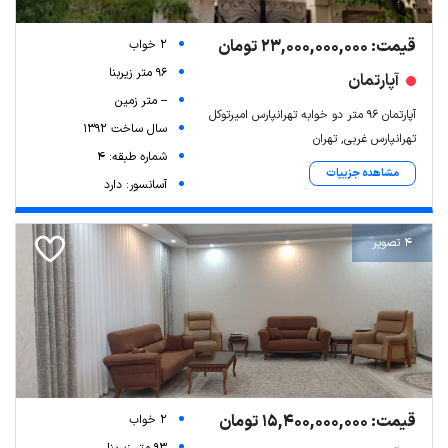
قیمت: 23,000,000,000 تومان
2 خواب
96 متر زیربنا
آپارتمان
-- متر زمین
آپارتمان ۹۶ متر دو خوابه تهرانپارس امیرتوکل
سال ساخت 1392
تهرانپارس غربی, تهران
شماره طبقه: 4
مشاهده جزییات
آسانسور: دارد
4 تصویر
Leaflet
| Map data ©
ariamarz.com
قیمت: 15,400,000,000 تومان
2 خواب
93 متر زیربنا