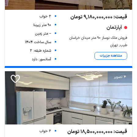
قیمت: 9,180,000,000 تومان
2 خواب
90 متر زیربنا
آپارتمان
-- متر زمین
فروش ملک نوساز ۹۰ متر میدان خراسان
سال ساخت 1404
طیب, تهران
شماره طبقه: 2
مشاهده جزییات
آسانسور: دارد
4 تصویر
قیمت: 18,500,000,000 تومان
2 خواب