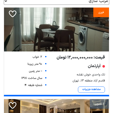
فوری
قیمت: 12,000,000,000 تومان
2 خواب
90 متر زیربنا
آپارتمان
-- متر زمین
تک واحدی خوش نقشه
سال ساخت 1381
قاسم آباد منطقه 13، تهران
شماره طبقه: 4
مشاهده جزییات
1 تصویر