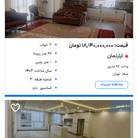
قیمت: 18,140,000,000 تومان
2 خواب
97 متر زیربنا
آپارتمان
-- متر زمین
واحد ۹۷ متری
سال ساخت 1403
صفا, تهران
شماره طبقه: 3
مشاهده جزییات
آسانسور: دارد
1 تصویر