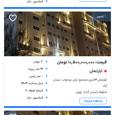
آسانسور: دارد
1 تصویر
قیمت: 10,500,000,000 تومان
2 خواب
99 متر زیربنا
آپارتمان
-- متر زمین
آپارتمان ۹۹متری مجتمع باران دوخواب ،عبدل
سال ساخت 1404
آباد
شماره طبقه: 7
شکوفه (عبدل آباد), تهران
آسانسور: دارد
مشاهده جزییات