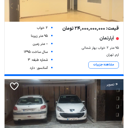
قیمت: 24,000,000,000 تومان
2 خواب
95 متر زیربنا
آپارتمان
-- متر زمین
۹۵ متر ۲ خواب بهار شمالی
سال ساخت 1395
ارم, تهران
شماره طبقه: 3
مشاهده جزییات
آسانسور: دارد
4 تصویر