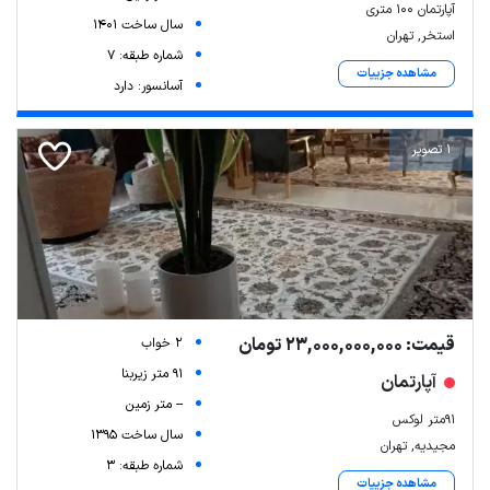
آپارتمان 100 متری
سال ساخت 1401
استخر, تهران
شماره طبقه: 7
مشاهده جزییات
آسانسور: دارد
1 تصویر
قیمت: 23,000,000,000 تومان
2 خواب
91 متر زیربنا
آپارتمان
-- متر زمین
91متر لوکس
سال ساخت 1395
مجیدیه, تهران
شماره طبقه: 3
مشاهده جزییات