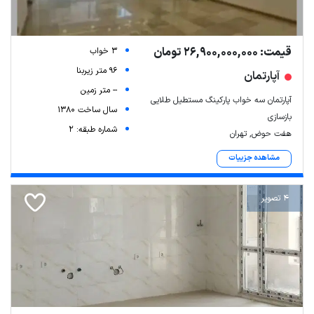
قیمت: 26,900,000,000 تومان
3 خواب
96 متر زیربنا
آپارتمان
-- متر زمین
آپارتمان سه خواب پارکینگ مستطیل طلایی
سال ساخت 1380
بازسازی
شماره طبقه: 2
هفت حوض, تهران
مشاهده جزییات
4 تصویر