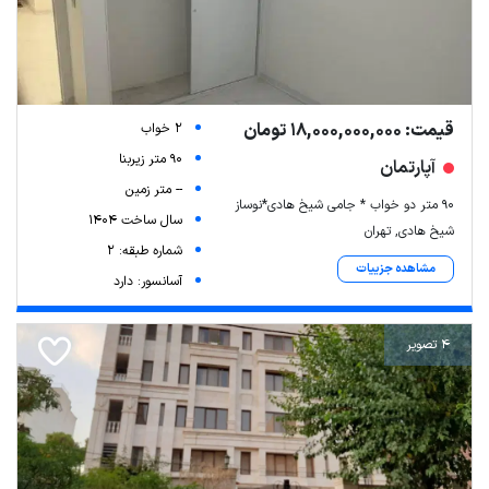
قیمت: 18,000,000,000 تومان
2 خواب
90 متر زیربنا
آپارتمان
-- متر زمین
۹۰ متر دو خواب * جامی شیخ هادی*نوساز
سال ساخت 1404
شیخ هادی, تهران
شماره طبقه: 2
مشاهده جزییات
آسانسور: دارد
4 تصویر