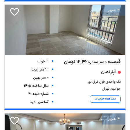
4 تصویر
قیمت: 12,420,000,000 تومان
2 خواب
92 متر زیربنا
آپارتمان
-- متر زمین
تک واحدی فول غرق نور
سال ساخت 1405
جوادیه, تهران
شماره طبقه: 4
مشاهده جزییات
آسانسور: دارد
4 تصویر