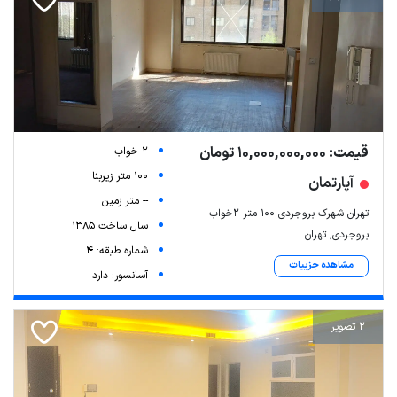
قیمت: 10,000,000,000 تومان
2 خواب
100 متر زیربنا
آپارتمان
-- متر زمین
تهران شهرک بروجردی ۱۰۰ متر ۲خواب
سال ساخت 1385
بروجردی, تهران
شماره طبقه: 4
مشاهده جزییات
آسانسور: دارد
2 تصویر