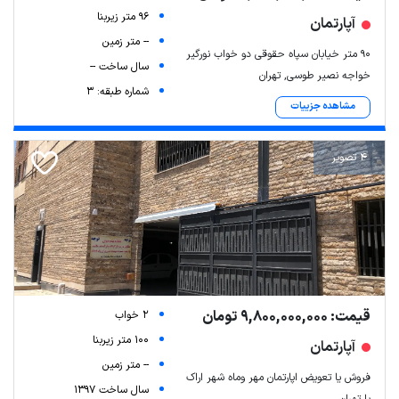
96 متر زیربنا
آپارتمان
-- متر زمین
۹۰ متر خیابان سپاه حقوقی دو خواب نورگیر
سال ساخت --
خواجه نصیر طوسی, تهران
شماره طبقه: 3
مشاهده جزییات
4 تصویر
قیمت: 9,800,000,000 تومان
2 خواب
100 متر زیربنا
آپارتمان
-- متر زمین
فروش یا تعویض اپارتمان مهر وماه شهر اراک
سال ساخت 1397
با تهران