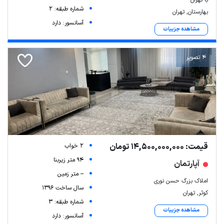
شماره طبقه: 2
بهارستان, تهران
آسانسور: دارد
مشاهده جزییات
4 تصویر
قیمت: 14,500,000,000 تومان
2 خواب
94 متر زیربنا
آپارتمان
-- متر زمین
املاک بزرگ حسن نوری
سال ساخت 1396
کوثر, تهران
شماره طبقه: 3
مشاهده جزییات
آسانسور: دارد