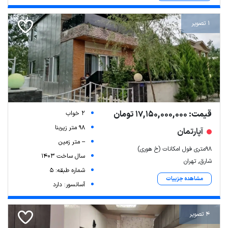
1 تصویر
قیمت: 17,150,000,000 تومان
2 خواب
98 متر زیربنا
آپارتمان
-- متر زمین
۹۸متری فول امکانات (خ هوری)
سال ساخت 1403
شارق, تهران
شماره طبقه: 5
مشاهده جزییات
آسانسور: دارد
4 تصویر