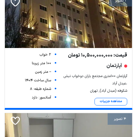
1 تصویر
قیمت: 10,500,000,000 تومان
2 خواب
100 متر زیربنا
آپارتمان
-- متر زمین
آپارتمان ۱۰۰متری مجتمع باران دوخواب نبش
سال ساخت 1404
،عبدل آباد
شماره طبقه: 8
شکوفه (عبدل آباد), تهران
آسانسور: دارد
مشاهده جزییات
4 تصویر