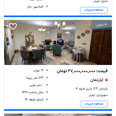
شارق, تهران
آسانسور: دارد
مشاهده جزییات
4 تصویر
قیمت: 27,000,000,000 تومان
3 خواب
123 متر زیربنا
آپارتمان
-- متر زمین
اپارتمان ۱۲۳ متری طبقه ۴
سال ساخت 1371
سهروردی, تهران
شماره طبقه: 4
مشاهده جزییات