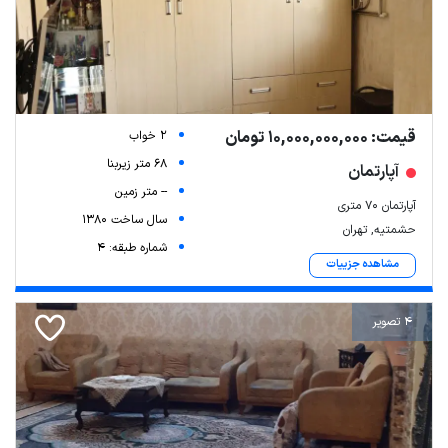
قیمت: 10,000,000,000 تومان
2 خواب
68 متر زیربنا
آپارتمان
-- متر زمین
آپارتمان ۷۰ متری
سال ساخت 1380
حشمتیه, تهران
شماره طبقه: 4
مشاهده جزییات
4 تصویر