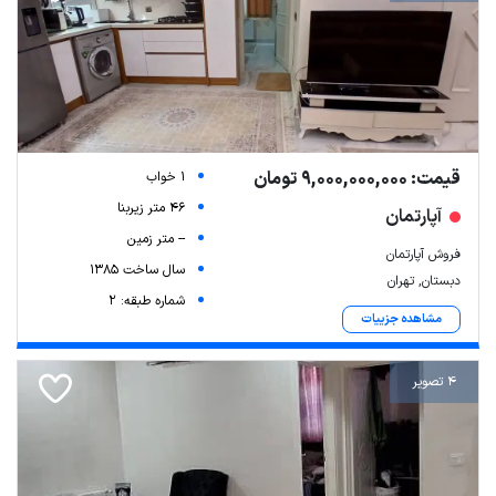
قیمت: 9,000,000,000 تومان
1 خواب
46 متر زیربنا
آپارتمان
-- متر زمین
فروش آپارتمان
سال ساخت 1385
دبستان, تهران
شماره طبقه: 2
مشاهده جزییات
4 تصویر