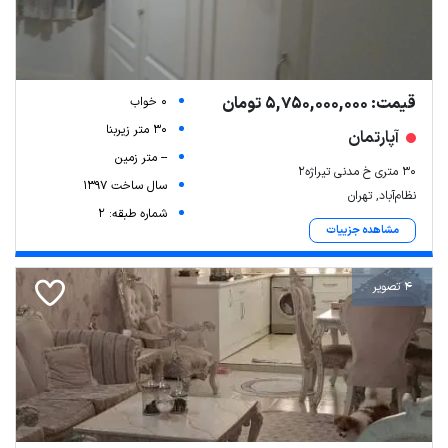
قیمت: 5,750,000,000 تومان
0 خواب
30 متر زیربنا
آپارتمان
-- متر زمین
۳۰ متری خ مدنی تیراژه۲
سال ساخت 1397
نظام‌آباد, تهران
شماره طبقه: 2
مشاهده جزییات
4 تصویر