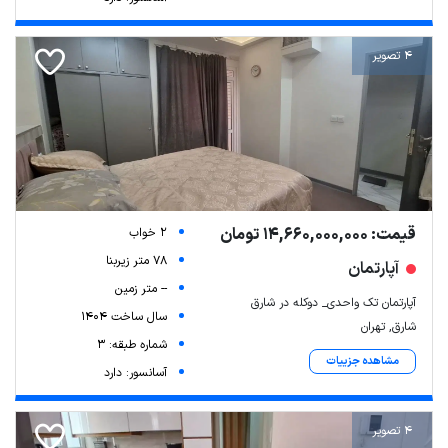
4 تصویر
قیمت: 14,660,000,000 تومان
2 خواب
78 متر زیربنا
آپارتمان
-- متر زمین
آپارتمان تک واحدی_ دوکله در شارق
سال ساخت 1404
شارق, تهران
شماره طبقه: 3
مشاهده جزییات
آسانسور: دارد
4 تصویر