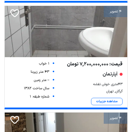
4 تصویر
قیمت: 7,200,000,000 تومان
1 خواب
43 متر زیربنا
آپارتمان
-- متر زمین
۴۳متری خوش نقشه
سال ساخت 1382
گرگان, تهران
شماره طبقه: 1
مشاهده جزییات
4 تصویر