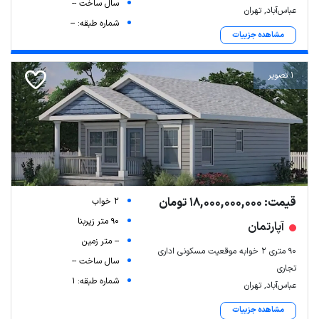
سال ساخت --
عباس‌آباد, تهران
شماره طبقه: --
مشاهده جزییات
1 تصویر
قیمت: 18,000,000,000 تومان
2 خواب
90 متر زیربنا
آپارتمان
-- متر زمین
۹۰ متری 2 خوابه موقعیت مسکونی اداری
سال ساخت --
تجاری
شماره طبقه: 1
عباس‌آباد, تهران
مشاهده جزییات