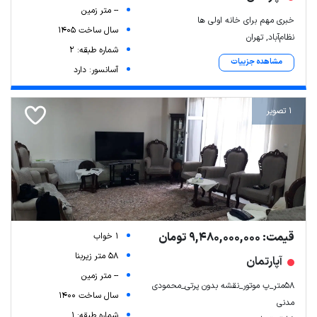
-- متر زمین
خبری مهم برای خانه اولی ها
سال ساخت 1405
نظام‌آباد, تهران
شماره طبقه: 2
مشاهده جزییات
آسانسور: دارد
1 تصویر
Leaflet
| Map data ©
ariamarz.com
قیمت: 9,480,000,000 تومان
1 خواب
58 متر زیربنا
آپارتمان
-- متر زمین
۵۸متر_پ موتور_نقشه بدون پرتی_محمودی
سال ساخت 1400
مدنی
شماره طبقه: 1