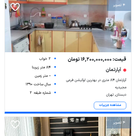
4 تصویر
قیمت: 16,200,000,000 تومان
2 خواب
84 متر زیربنا
آپارتمان
-- متر زمین
آپارتمان ۸۴ متری در بهترین لوکیشن فرعی
سال ساخت 1390
مجیدیه
شماره طبقه: 2
دبستان, تهران
مشاهده جزییات
4 تصویر