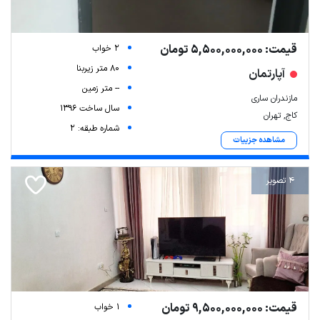
قیمت: 5,500,000,000 تومان
2 خواب
80 متر زیربنا
آپارتمان
-- متر زمین
مازندران ساری
سال ساخت 1396
کاج, تهران
شماره طبقه: 2
مشاهده جزییات
4 تصویر
قیمت: 9,500,000,000 تومان
1 خواب