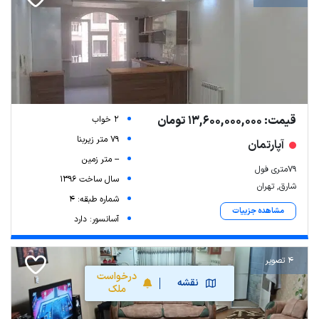
قیمت: 13,600,000,000 تومان
2 خواب
79 متر زیربنا
آپارتمان
-- متر زمین
79متری فول
سال ساخت 1396
شارق, تهران
شماره طبقه: 4
مشاهده جزییات
آسانسور: دارد
4 تصویر
درخواست
نقشه
ملک