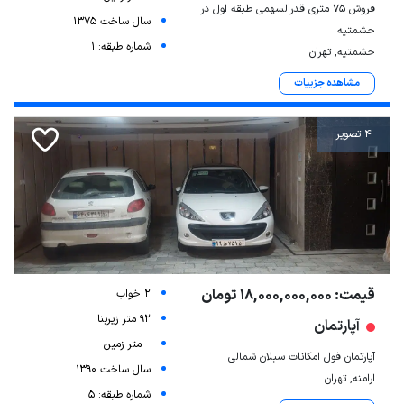
فروش ۷۵ متری قدرالسهمی طبقه اول در
سال ساخت 1375
حشمتیه
شماره طبقه: 1
حشمتیه, تهران
مشاهده جزییات
4 تصویر
قیمت: 18,000,000,000 تومان
2 خواب
92 متر زیربنا
آپارتمان
-- متر زمین
آپارتمان فول امکانات سبلان شمالی
سال ساخت 1390
ارامنه, تهران
شماره طبقه: 5