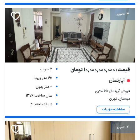
4 تصویر
قیمت: 10,000,000,000 تومان
2 خواب
65 متر زیربنا
آپارتمان
-- متر زمین
فروش آپارتمان ۶۵ متری
سال ساخت 1376
دبستان, تهران
شماره طبقه: 4
مشاهده جزییات
2 تصویر