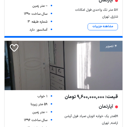
آپارتمان
-- متر زمین
۵۷ متر تک واحدی فول امکانات
سال ساخت 1390
شارق, تهران
شماره طبقه: 3
مشاهده جزییات
آسانسور: دارد
4 تصویر
قیمت: 9,600,000,000 تومان
1 خواب
59 متر زیربنا
آپارتمان
-- متر زمین
۵۹متر یک خوابه اتوبان صیاد فول آپشن
سال ساخت 1396
ارامنه, تهران