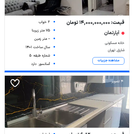
قیمت: 14,000,000,000 تومان
2 خواب
75 متر زیربنا
آپارتمان
-- متر زمین
خانه مسکونی
سال ساخت 1401
شارق, تهران
شماره طبقه: 5
مشاهده جزییات
آسانسور: دارد
4 تصویر