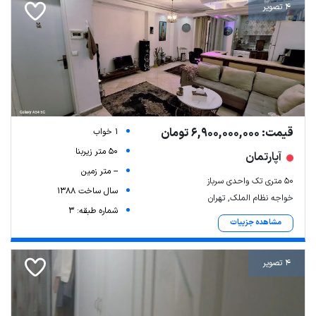
4 تصویر
قیمت: 6,900,000,000 تومان
1 خواب
50 متر زیربنا
آپارتمان
-- متر زمین
۵۰ متری تک واحدی سرباز
سال ساخت 1388
خواجه نظام الملک, تهران
شماره طبقه: 3
مشاهده جزییات
4 تصویر