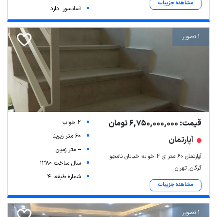
مشاهده جزییات
آسانسور: دارد
1 تصویر
قیمت: 6,750,000,000 تومان
2 خواب
60 متر زیربنا
آپارتمان
-- متر زمین
آپارتمان ۶۰ متر ی ۲ خوابه خیابان نامجو
سال ساخت 1380
گرگان, تهران
شماره طبقه: 4
مشاهده جزییات
1 تصویر