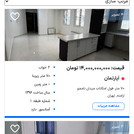
4 تصویر
قیمت: 14,000,000,000 تومان
2 خواب
70 متر زیربنا
آپارتمان
-- متر زمین
۷۰ متر فول امکانات میدان نامجو
سال ساخت 1396
ارامنه, تهران
شماره طبقه: 1
مشاهده جزییات
آسانسور: دارد
3 تصویر