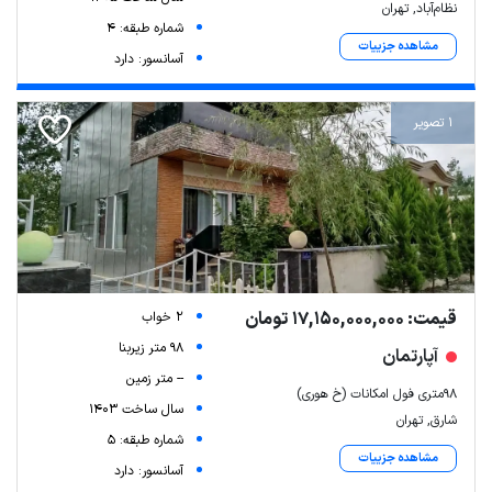
نظام‌آباد, تهران
شماره طبقه: 4
مشاهده جزییات
آسانسور: دارد
1 تصویر
قیمت: 17,150,000,000 تومان
2 خواب
98 متر زیربنا
آپارتمان
-- متر زمین
۹۸متری فول امکانات (خ هوری)
سال ساخت 1403
شارق, تهران
شماره طبقه: 5
مشاهده جزییات
آسانسور: دارد