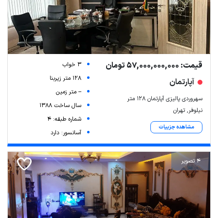
قیمت: 57,000,000,000 تومان
3 خواب
128 متر زیربنا
آپارتمان
-- متر زمین
سهروردی پالیزی آپارتمان 128 متر
سال ساخت 1388
نیلوفر, تهران
شماره طبقه: 4
مشاهده جزییات
آسانسور: دارد
4 تصویر