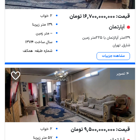
قیمت: 16,700,000,000 تومان
2 خواب
139 متر زیربنا
آپارتمان
-- متر زمین
۱۳۹متر آپاارتمان با ۲۲۵متر زمین
سال ساخت 1374
شارق, تهران
شماره طبقه: همکف
مشاهده جزییات
4 تصویر
قیمت: 9,500,000,000 تومان
2 خواب
57 متر زیربنا