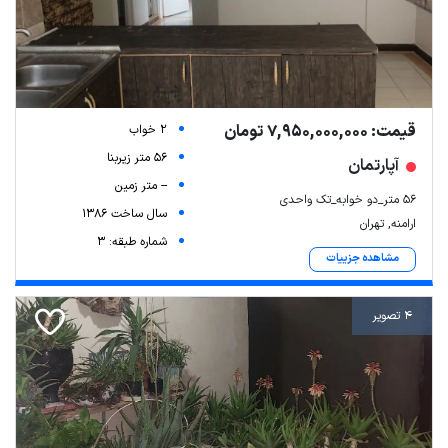
قیمت: 7,950,000,000 تومان
2 خواب
56 متر زیربنا
آپارتمان
-- متر زمین
56 متر_دو خوابه_تک واحدی
سال ساخت 1386
ارامنه, تهران
شماره طبقه: 3
مشاهده جزییات
4 تصویر