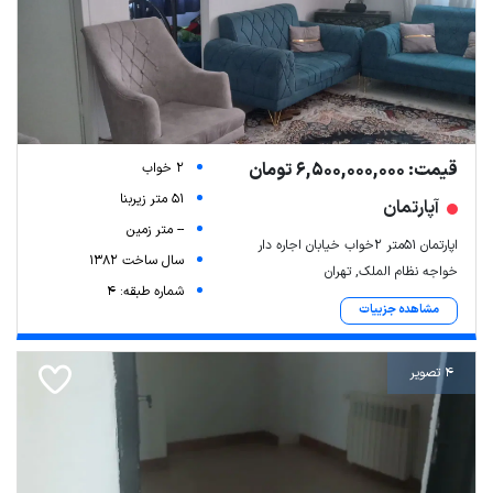
قیمت: 6,500,000,000 تومان
2 خواب
51 متر زیربنا
آپارتمان
-- متر زمین
اپارتمان ۵۱متر ۲خواب خیابان اجاره دار
سال ساخت 1382
خواجه نظام الملک, تهران
شماره طبقه: 4
مشاهده جزییات
4 تصویر