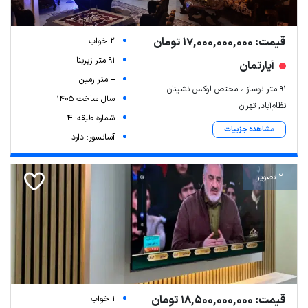
قیمت: 17,000,000,000 تومان
2 خواب
91 متر زیربنا
آپارتمان
-- متر زمین
۹۱ متر نوساز ، مختص لوکس نشینان
سال ساخت 1405
نظام‌آباد, تهران
شماره طبقه: 4
مشاهده جزییات
آسانسور: دارد
2 تصویر
قیمت: 18,500,000,000 تومان
1 خواب