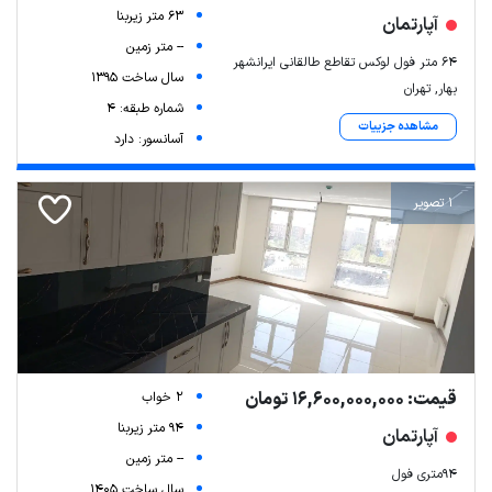
63 متر زیربنا
آپارتمان
-- متر زمین
۶۴ متر فول لوکس تقاطع طالقانی ایرانشهر
سال ساخت 1395
بهار, تهران
شماره طبقه: 4
مشاهده جزییات
آسانسور: دارد
1 تصویر
قیمت: 16,600,000,000 تومان
2 خواب
94 متر زیربنا
آپارتمان
-- متر زمین
94متری فول
سال ساخت 1405