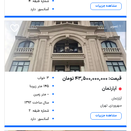
شماره طبقه: 4
مشاهده جزییات
آسانسور: دارد
1 تصویر
قیمت: 43,500,000,000 تومان
3 خواب
145 متر زیربنا
آپارتمان
-- متر زمین
آپارتمان
سال ساخت 1392
سهروردی, تهران
شماره طبقه: 2
مشاهده جزییات
آسانسور: دارد