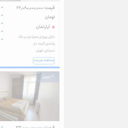
قیمت: 22,080,000,000
تومان
آپارتمان
دارای ورودی مجزا،دو بر،تک
واحدی،آینده دار
دبستان, تهران
مشاهده جزییات
3 تصویر
قیمت: 33,000,000,000