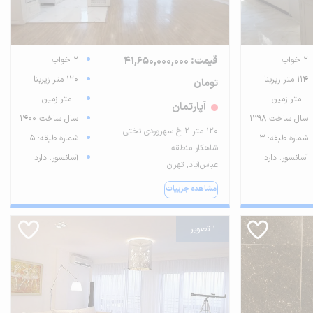
2 خواب
قیمت: 41,650,000,000
2 خواب
114 متر زیربنا
120 متر زیربنا
تومان
-- متر زمین
-- متر زمین
آپارتمان
سال ساخت 1398
سال ساخت 1400
۱۲۰ متر ۲ خ سهروردی تختی
شماره طبقه: 3
شماره طبقه: 5
شاهکار منطقه
آسانسور: دارد
آسانسور: دارد
عباس‌آباد, تهران
مشاهده جزییات
1 تصویر