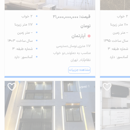
2 خواب
قیمت: 21,000,000,000
2 خواب
110 متر زیربنا
117 متر زیربنا
تومان
-- متر زمین
-- متر زمین
آپارتمان
سال ساخت 1395
سال ساخت 1403
۱۱۷ متری_نوساز_دسترسی
شماره طبقه: 3
شماره طبقه: 3
مناسب به دماوند_دو خواب
آسانسور: دارد
آسانسور: دارد
نظام‌آباد, تهران
مشاهده جزییات
1 تصویر