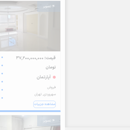
4 تصویر
قیمت: 37,200,000,000
تومان
آپارتمان
فروش
سهروردی, تهران
مشاهده جزییات
4 تصویر