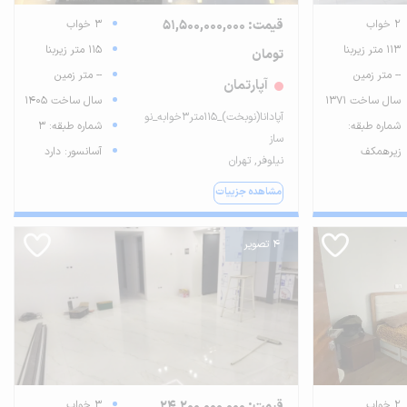
2 خواب
قیمت: 51,500,000,000
3 خواب
113 متر زیربنا
115 متر زیربنا
تومان
-- متر زمین
-- متر زمین
آپارتمان
سال ساخت 1371
سال ساخت 1405
آپادانا(نوبخت)_۱۱۵متر۳خوابه_نو
شماره طبقه:
شماره طبقه: 3
ساز
زیرهمکف
آسانسور: دارد
نیلوفر, تهران
مشاهده جزییات
4 تصویر
2 خواب
قیمت: 24,200,000,000
3 خواب