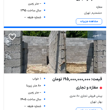
-- متر زمین
مغازه
سال ساخت 1395
حشمتیه, تهران
شماره طبقه: --
مشاهده جزییات
1 تصویر
قیمت: 195,000,000,000 تومان
1 خواب
80 متر زیربنا
مغازه و تجاری
-- متر زمین
پیش فروش تجاری 80 متری
سال ساخت 1405
بهار, تهران
شماره طبقه: --