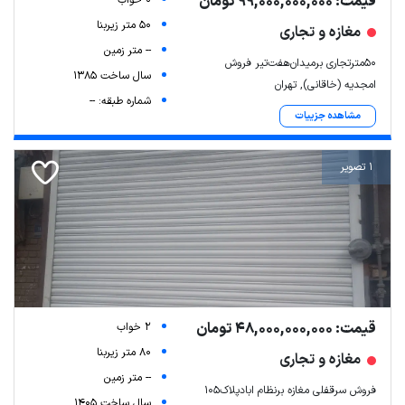
قیمت: 99,000,000,000 تومان
50 متر زیربنا
مغازه و تجاری
-- متر زمین
۵۰مترتجاری برمیدان‌هفت‌تیر فروش
سال ساخت 1385
امجدیه (خاقانی), تهران
شماره طبقه: --
مشاهده جزییات
1 تصویر
قیمت: 48,000,000,000 تومان
2 خواب
80 متر زیربنا
مغازه و تجاری
-- متر زمین
فروش سرقفلی مغازه برنظام ابادپلاک105
سال ساخت 1405