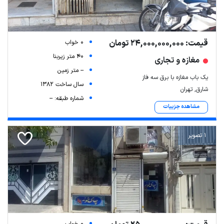
قیمت: 24,000,000,000 تومان
0 خواب
40 متر زیربنا
مغازه و تجاری
-- متر زمین
یک باب مغازه با برق سه فاز
سال ساخت 1382
شارق, تهران
شماره طبقه: --
مشاهده جزییات
1 تصویر
0 خواب