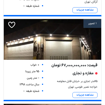
گرگان, تهران
شماره طبقه: --
مشاهده جزییات
1 تصویر
قیمت: 67,000,000,000 تومان
0 خواب
95 متر زیربنا
مغازه و تجاری
-- متر زمین
۹۵متر تجاری بر خیابان قابل معاوضه
سال ساخت 1398
خواجه نصیر طوسی, تهران
شماره طبقه: --
مشاهده جزییات