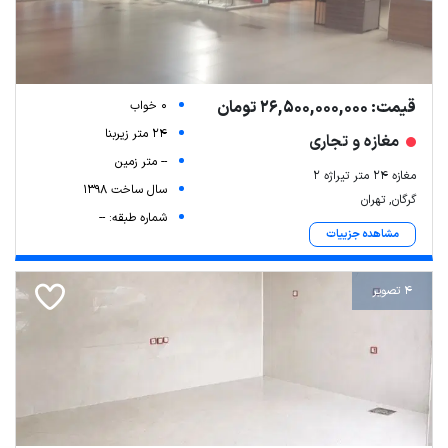
قیمت: 26,500,000,000 تومان
0 خواب
24 متر زیربنا
مغازه و تجاری
-- متر زمین
مغازه 24 متر تیراژه 2
سال ساخت 1398
گرگان, تهران
شماره طبقه: --
مشاهده جزییات
4 تصویر