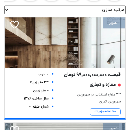
1 تصویر
قیمت: 99,000,000,000 تومان
0 خواب
33 متر زیربنا
مغازه و تجاری
-- متر زمین
۳۳ مغازه استثنایی در سهروردی
سال ساخت 1376
سهروردی, تهران
شماره طبقه: --
مشاهده جزییات
1 تصویر