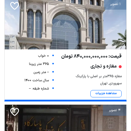
1 تصویر
قیمت: 840,000,000,000 تومان
0 خواب
365 متر زیربنا
مغازه و تجاری
-- متر زمین
مغازه ۳۶۵متر بر اصلی با پارکینگ
سال ساخت 1400
سهروردی, تهران
شماره طبقه: --
مشاهده جزییات
4 تصویر