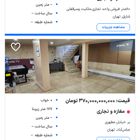
-- متر زمین
۸۰متر فروش واحد تجاری،ملکیت وسرقفلی
سال ساخت --
شارق, تهران
شماره طبقه: --
مشاهده جزییات
4 تصویر
قیمت: 370,000,000,000 تومان
0 خواب
177 متر زیربنا
مغازه و تجاری
-- متر زمین
بر خیابان مطهری
سال ساخت --
عباس‌آباد, تهران
شماره طبقه: --