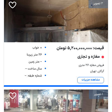
2 تصویر
قیمت: 5,200,000,000 تومان
0 خواب
26 متر زیربنا
مغازه و تجاری
-- متر زمین
Leaflet
| Map data ©
ariamarz.com
فروش مغازه 26 متری
سال ساخت --
گرگان, تهران
شماره طبقه: --
مشاهده جزییات
1 تصویر