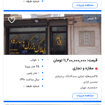
شماره طبقه: --
مشاهده جزییات
4 تصویر
قیمت: 11,200,000,000 تومان
0 خواب
25 متر زیربنا
مغازه و تجاری
-- متر زمین
۲۵مترمغازه تجاری سند۶دانگ برخیابان
سال ساخت 1390
محسن ازادی
شماره طبقه: --
حشمتیه, تهران
مشاهده جزییات