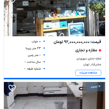
قیمت: 92,000,000,000 تومان
0 خواب
23 متر زیربنا
مغازه و تجاری
-- متر زمین
مغازه تجاری سهروردی
سال ساخت --
عباس‌آباد, تهران
شماره طبقه: --
مشاهده جزییات
4 تصویر