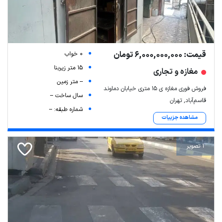
قیمت: 6,000,000,000 تومان
0 خواب
15 متر زیربنا
مغازه و تجاری
-- متر زمین
فروش فوری مغازه ی ۱۵ متری خیابان دماوند
سال ساخت --
قاسم‌آباد, تهران
شماره طبقه: --
مشاهده جزییات
1 تصویر