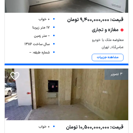
قیمت: 9,400,000,000 تومان
0 خواب
17 متر زیربنا
مغازه و تجاری
-- متر زمین
معاوضه ملک با خودرو
سال ساخت 1386
عباس‌آباد, تهران
شماره طبقه: --
مشاهده جزییات
3 تصویر
قیمت: 10,500,000,000 تومان
0 خواب