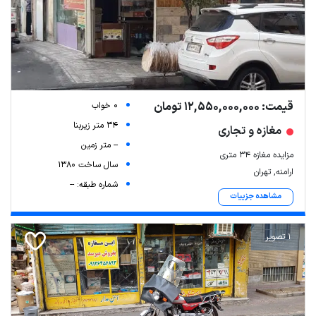
قیمت: 12,550,000,000 تومان
0 خواب
34 متر زیربنا
مغازه و تجاری
-- متر زمین
مزایده مغازه ۳۴ متری
سال ساخت 1380
ارامنه, تهران
شماره طبقه: --
مشاهده جزییات
1 تصویر