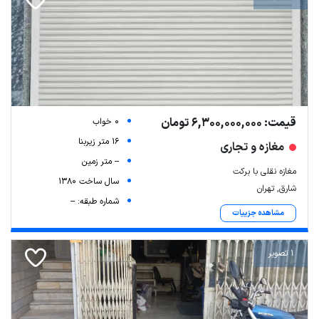
قیمت: 6,300,000,000 تومان
0 خواب
16 متر زیربنا
مغازه و تجاری
-- متر زمین
مغازه نقلی با برکت
سال ساخت 1380
شارق, تهران
شماره طبقه: --
مشاهده جزییات
1 تصویر