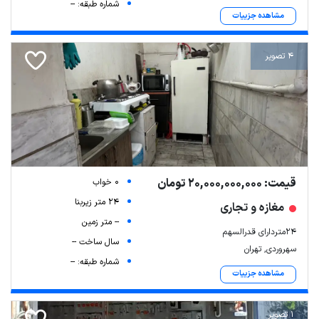
شماره طبقه: --
مشاهده جزییات
4 تصویر
قیمت: 20,000,000,000 تومان
0 خواب
24 متر زیربنا
مغازه و تجاری
-- متر زمین
۲۴متردارای قدرالسهم
سال ساخت --
سهروردی, تهران
شماره طبقه: --
مشاهده جزییات
1 تصویر