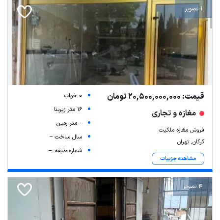
1 تصویر
قیمت: 20,500,000,000 تومان
0 خواب
16 متر زیربنا
مغازه و تجاری
-- متر زمین
فروش مغازه ملکیت
سال ساخت --
گرگان, تهران
شماره طبقه: --
مشاهده جزییات
4 تصویر