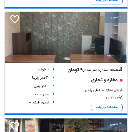
مشاهده جزییات
1 تصویر
قیمت: 9,000,000,000 تومان
0 خواب
12 متر زیربنا
مغازه و تجاری
-- متر زمین
فروش مغازه_سرقفلی_پاخور
سال ساخت --
گرگان, تهران
شماره طبقه: --
مشاهده جزییات
4 تصویر