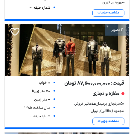
سهروردی, تهران
شماره طبقه: --
مشاهده جزییات
3 تصویر
قیمت: 87,500,000,000 تومان
0 خواب
50 متر زیربنا
مغازه و تجاری
-- متر زمین
۵۰مترتجاری برمیدان‌هفت‌تیر فروش
سال ساخت 1385
امجدیه (خاقانی), تهران
شماره طبقه: --
مشاهده جزییات