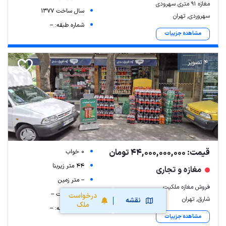
مغازه ۹۱ متری سهرودی
سال ساخت 1377
سهروردی, تهران
شماره طبقه: --
مشاهده جزییات
4 تصویر
قیمت: 44,000,000,000 تومان
0 خواب
44 متر زیربنا
مغازه و تجاری
-- متر زمین
فروش مغازه ملکیت
سال ساخت --
درخواست
شارق, تهران
نقشه
ملک
شماره طبقه: --
مشاهده جزییات