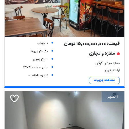
قیمت: 15,000,000,000 تومان
0 خواب
20 متر زیربنا
مغازه و تجاری
-- متر زمین
مغازه میدان گرگان
سال ساخت 1374
ارامنه, تهران
شماره طبقه: --
مشاهده جزییات
2 تصویر