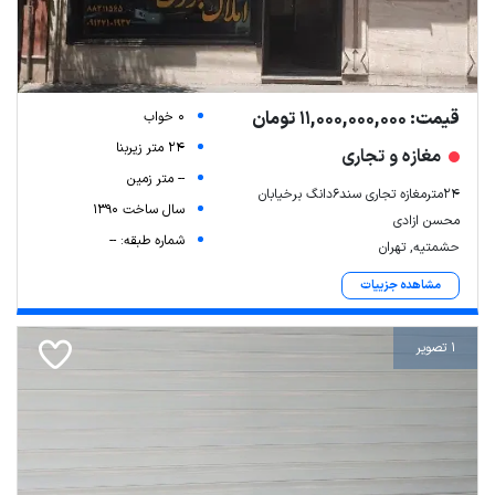
قیمت: 11,000,000,000 تومان
0 خواب
24 متر زیربنا
مغازه و تجاری
-- متر زمین
۲۴مترمغازه تجاری سند۶دانگ برخیابان
سال ساخت 1390
محسن ازادی
شماره طبقه: --
حشمتیه, تهران
مشاهده جزییات
1 تصویر