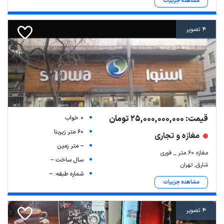
مشاهده جزییات
4 تصویر
قیمت: 25,000,000,000 تومان
0 خواب
60 متر زیربنا
مغازه و تجاری
-- متر زمین
مغازه ۶۰ متر _ فوری
سال ساخت --
شارق, تهران
شماره طبقه: --
مشاهده جزییات
4 تصویر