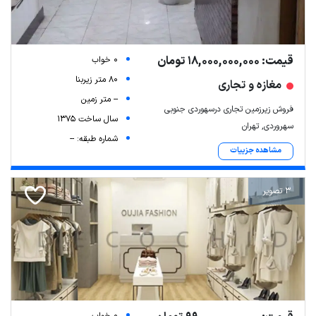
قیمت: 18,000,000,000 تومان
0 خواب
80 متر زیربنا
مغازه و تجاری
-- متر زمین
فروش زیرزمین تجاری درسهوردی جنوبی
سال ساخت 1375
سهروردی, تهران
شماره طبقه: --
مشاهده جزییات
3 تصویر
0 خواب