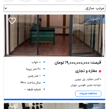
2 تصویر
قیمت: 19,000,000,000 تومان
0 خواب
20 متر زیربنا
مغازه و تجاری
-- متر زمین
۲۰متر مغازه_ پل چوبی
سال ساخت 1400
خواجه نصیر طوسی, تهران
شماره طبقه: --
مشاهده جزییات
1 تصویر