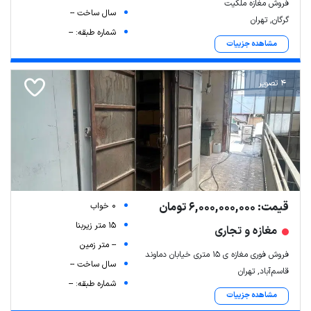
فروش مغازه ملکیت
سال ساخت --
گرگان, تهران
شماره طبقه: --
مشاهده جزییات
4 تصویر
قیمت: 6,000,000,000 تومان
0 خواب
15 متر زیربنا
مغازه و تجاری
-- متر زمین
فروش فوری مغازه ی ۱۵ متری خیابان دماوند
سال ساخت --
قاسم‌آباد, تهران
شماره طبقه: --
مشاهده جزییات
Leaflet
| Map data ©
ariamarz.com