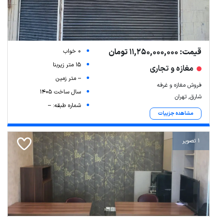
قیمت: 11,250,000,000 تومان
0 خواب
15 متر زیربنا
مغازه و تجاری
-- متر زمین
فروش مغازه و غرفه
سال ساخت 1405
شارق, تهران
شماره طبقه: --
مشاهده جزییات
1 تصویر