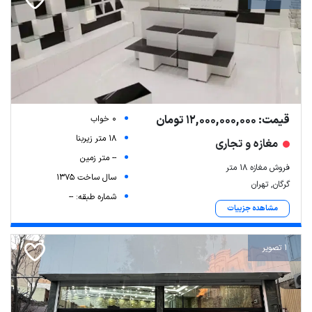
قیمت: 12,000,000,000 تومان
0 خواب
18 متر زیربنا
مغازه و تجاری
-- متر زمین
فروش مغازه 18 متر
سال ساخت 1375
گرگان, تهران
شماره طبقه: --
مشاهده جزییات
1 تصویر