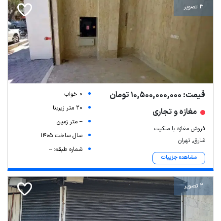
3 تصویر
قیمت: 10,500,000,000 تومان
0 خواب
20 متر زیربنا
مغازه و تجاری
-- متر زمین
فروش مغازه با ملکیت
سال ساخت 1405
شارق, تهران
شماره طبقه: --
مشاهده جزییات
2 تصویر