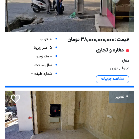
قیمت: 38,000,000,000 تومان
0 خواب
15 متر زیربنا
مغازه و تجاری
-- متر زمین
مغازه
سال ساخت --
نیلوفر, تهران
شماره طبقه: --
مشاهده جزییات
4 تصویر