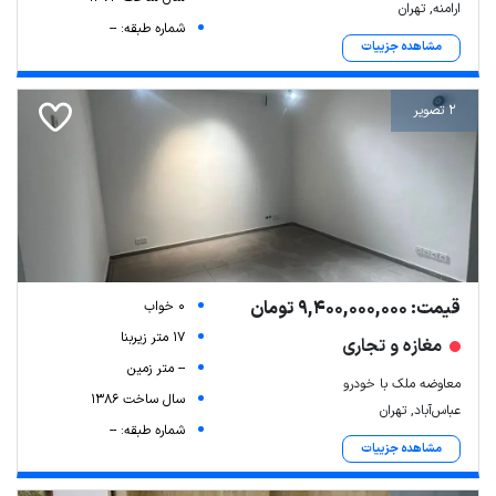
ارامنه, تهران
شماره طبقه: --
مشاهده جزییات
2 تصویر
قیمت: 9,400,000,000 تومان
0 خواب
17 متر زیربنا
مغازه و تجاری
-- متر زمین
معاوضه ملک با خودرو
سال ساخت 1386
عباس‌آباد, تهران
شماره طبقه: --
مشاهده جزییات