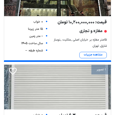
قیمت: 10,200,000,000 تومان
0 خواب
15 متر زیربنا
مغازه و تجاری
-- متر زمین
۱۵متر مغازه بر خیابان اصلی _ملکیت _نوساز
سال ساخت 1405
شارق, تهران
شماره طبقه: --
مشاهده جزییات
1 تصویر
0 خواب