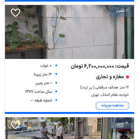
2 تصویر
قیمت: 6,200,000,000 تومان
0 خواب
12 متر زیربنا
مغازه و تجاری
-- متر زمین
۱۲ متر همکف سرقفلی ( پر تردد)
سال ساخت 1377
خواجه نظام الملک, تهران
شماره طبقه: --
مشاهده جزییات
4 تصویر