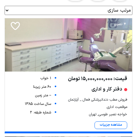
4 تصویر
قیمت: 15,000,000,000 تومان
1 خواب
60 متر زیربنا
دفتر کار و اداری
-- متر زمین
فروش مطب دندانپزشکی فعال _ آپارتمان
سال ساخت 1385
موقعیت اداری
شماره طبقه: 2
خواجه نصیر طوسی, تهران
مشاهده جزییات