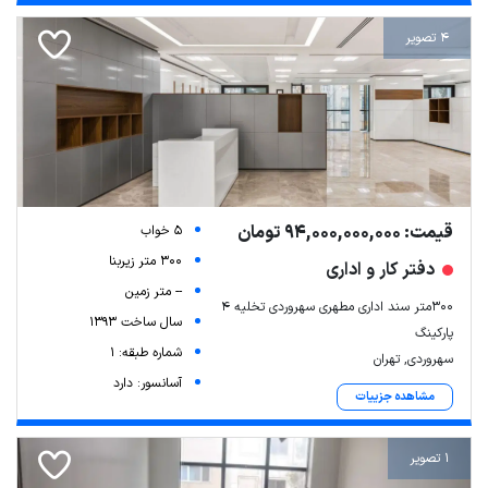
4 تصویر
قیمت: 94,000,000,000 تومان
5 خواب
300 متر زیربنا
دفتر کار و اداری
-- متر زمین
300متر سند اداری مطهری سهروردی تخلیه 4
سال ساخت 1393
پارکینگ
شماره طبقه: 1
سهروردی, تهران
آسانسور: دارد
مشاهده جزییات
1 تصویر