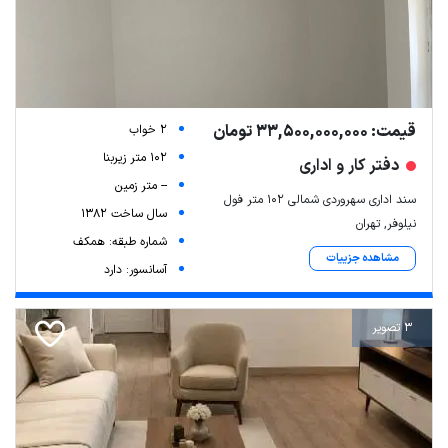
قیمت: 33,500,000,000 تومان
2 خواب
102 متر زیربنا
دفتر کار و اداری
-- متر زمین
سند اداری سهروردی شمالی ۱۰۲ متر فول
سال ساخت 1382
نیلوفر, تهران
شماره طبقه: همکف
مشاهده جزییات
آسانسور: دارد
3 تصویر