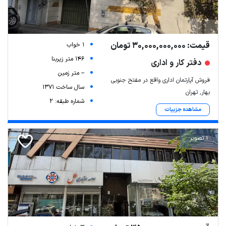
قیمت: 30,000,000,000 تومان
1 خواب
146 متر زیربنا
دفتر کار و اداری
-- متر زمین
فروش آپارتمان اداری واقع در مفتح جنوبی
سال ساخت 1371
بهار, تهران
شماره طبقه: 2
مشاهده جزییات
1 تصویر