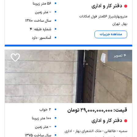
56 متر زیربنا
دفتر کار و اداری
-- متر زمین
متروبهارشیراز 56متر فول امکانات
سال ساخت 1380
بهار, تهران
شماره طبقه: 4
مشاهده جزییات
آسانسور: دارد
4 تصویر
قیمت: 29,000,000,000 تومان
2 خواب
100 متر زیربنا
دفتر کار و اداری
-- متر زمین
سمیه - طالقانی - ملک الشعرای بهار - اداری
سال ساخت 1375