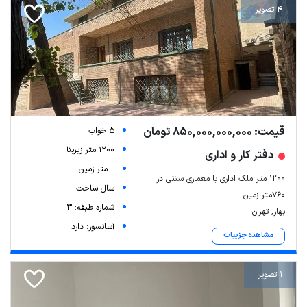
4 تصویر
قیمت: 850,000,000,000 تومان
5 خواب
1200 متر زیربنا
دفتر کار و اداری
-- متر زمین
۱۲۰۰ متر ملک اداری با معماری سنتی در
سال ساخت --
۷۶۰متر زمین
شماره طبقه: 3
بهار, تهران
آسانسور: دارد
مشاهده جزییات
1 تصویر