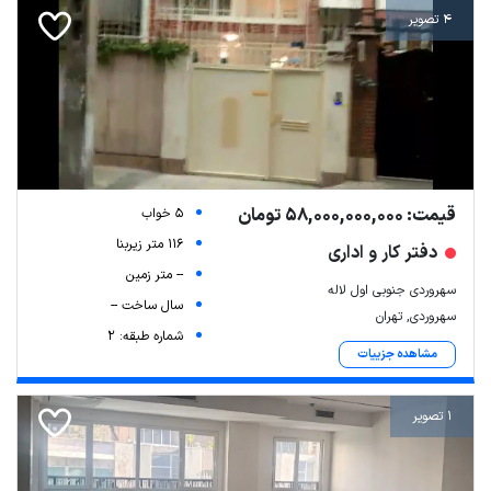
4 تصویر
قیمت: 58,000,000,000 تومان
5 خواب
116 متر زیربنا
دفتر کار و اداری
-- متر زمین
سهروردی جنوبی اول لاله
سال ساخت --
سهروردی, تهران
شماره طبقه: 2
مشاهده جزییات
1 تصویر