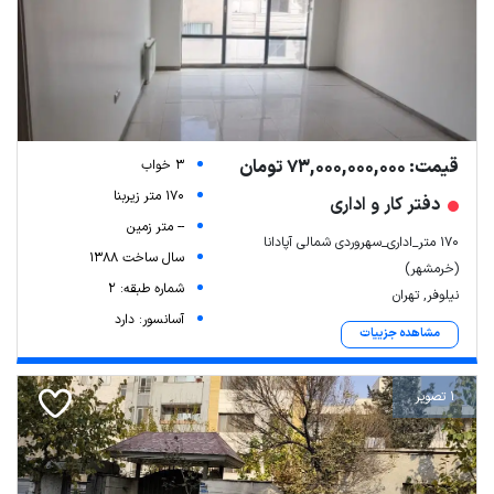
قیمت: 73,000,000,000 تومان
3 خواب
170 متر زیربنا
دفتر کار و اداری
-- متر زمین
۱۷۰ متر_اداری_سهروردی شمالی آپادانا
سال ساخت 1388
(خرمشهر)
شماره طبقه: 2
نیلوفر, تهران
آسانسور: دارد
مشاهده جزییات
1 تصویر