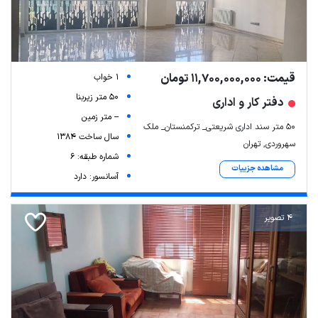
قیمت: 11,700,000,000 تومان
1 خواب
50 متر زیربنا
دفتر کار و اداری
-- متر زمین
50 متر سند اداری شریعتی_ ترکمنستان_ ملک
سال ساخت 1384
سهروردی, تهران
شماره طبقه: 6
مشاهده جزییات
آسانسور: دارد
4 تصویر