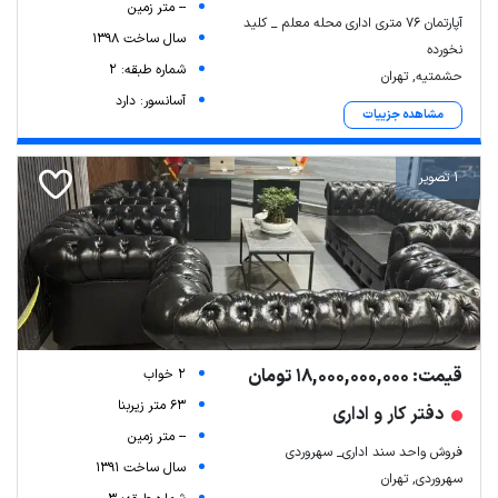
-- متر زمین
آپارتمان ۷۶ متری اداری محله معلم _ کلید
سال ساخت 1398
نخورده
شماره طبقه: 2
حشمتیه, تهران
آسانسور: دارد
مشاهده جزییات
1 تصویر
قیمت: 18,000,000,000 تومان
2 خواب
63 متر زیربنا
دفتر کار و اداری
-- متر زمین
فروش واحد سند اداری_ سهروردی
سال ساخت 1391
سهروردی, تهران