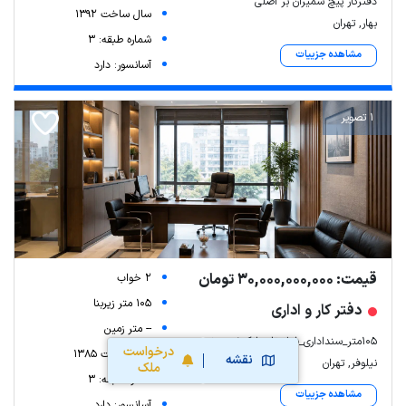
دفترکار پیچ شمیران بر اصلی
سال ساخت 1392
بهار, تهران
شماره طبقه: 3
مشاهده جزییات
آسانسور: دارد
1 تصویر
قیمت: 30,000,000,000 تومان
2 خواب
105 متر زیربنا
دفتر کار و اداری
-- متر زمین
۱۰۵متر_سنداداری_فول_تاپ لوکیشن_برند
درخواست
سال ساخت 1385
نقشه
نیلوفر, تهران
ملک
شماره طبقه: 3
مشاهده جزییات
آسانسور: دارد