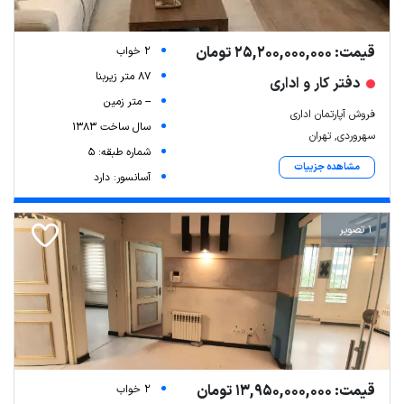
قیمت: 25,200,000,000 تومان
2 خواب
87 متر زیربنا
دفتر کار و اداری
-- متر زمین
فروش آپارتمان اداری
سال ساخت 1383
سهروردی, تهران
شماره طبقه: 5
مشاهده جزییات
آسانسور: دارد
1 تصویر
قیمت: 13,950,000,000 تومان
2 خواب