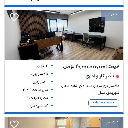
4 تصویر
قیمت: 20,000,000,000 تومان
2 خواب
75 متر زیربنا
دفتر کار و اداری
-- متر زمین
۷۵ متر_برج مرجان_سند اداری آماده انتقال
سال ساخت 1383
سهروردی, تهران
شماره طبقه: 10
مشاهده جزییات
آسانسور: دارد
3 تصویر