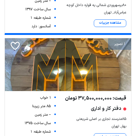
-- متر زمین
۸۰برسهروردی شمالی یه قواره داخل کوچه
سال ساخت 1397
عباس‌آباد, تهران
شماره طبقه: 1
مشاهده جزییات
آسانسور: دارد
1 تصویر
قیمت: 37,500,000,000 تومان
1 خواب
85 متر زیربنا
دفتر کار و اداری
-- متر زمین
۸۵مترسند تجاری بر اصلی شریعتی
سال ساخت 1375
بهار, تهران
شماره طبقه: 1