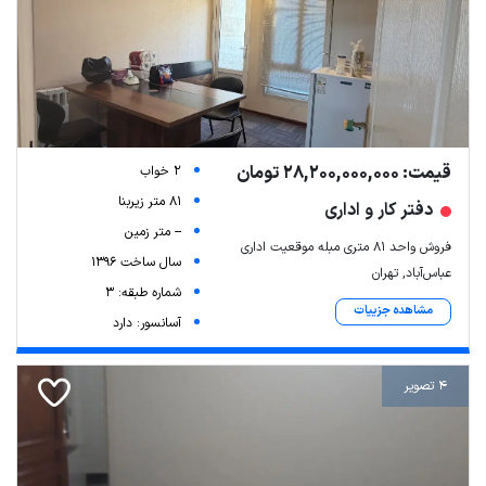
قیمت: 28,200,000,000 تومان
2 خواب
81 متر زیربنا
دفتر کار و اداری
-- متر زمین
فروش واحد ۸۱ متری مبله موقعیت اداری
سال ساخت 1396
عباس‌آباد, تهران
شماره طبقه: 3
مشاهده جزییات
آسانسور: دارد
4 تصویر