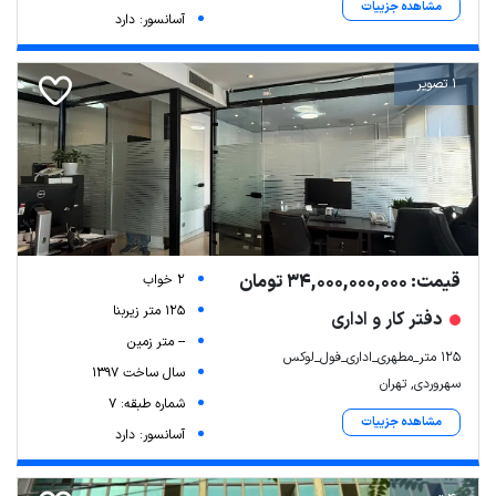
مشاهده جزییات
آسانسور: دارد
1 تصویر
قیمت: 34,000,000,000 تومان
2 خواب
125 متر زیربنا
دفتر کار و اداری
-- متر زمین
۱۲۵ متر_مطهری_اداری_فول_لوکس
سال ساخت 1397
سهروردی, تهران
شماره طبقه: 7
مشاهده جزییات
آسانسور: دارد