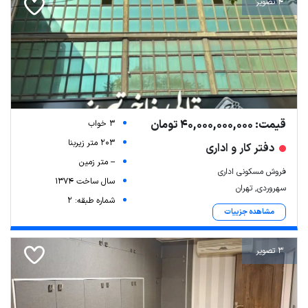
4 تصویر
قیمت: 40,000,000,000 تومان
3 خواب
203 متر زیربنا
دفتر کار و اداری
-- متر زمین
فروش مسکونی اداری
سال ساخت 1374
سهروردی, تهران
شماره طبقه: 2
مشاهده جزییات
3 تصویر