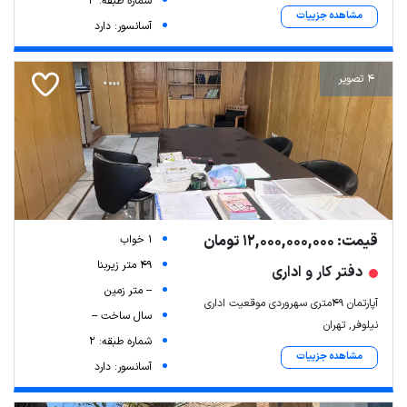
شماره طبقه: 3
مشاهده جزییات
آسانسور: دارد
4 تصویر
قیمت: 12,000,000,000 تومان
1 خواب
49 متر زیربنا
دفتر کار و اداری
-- متر زمین
آپارتمان ۴۹متری سهروردی موقعیت اداری
سال ساخت --
نیلوفر, تهران
شماره طبقه: 2
مشاهده جزییات
آسانسور: دارد