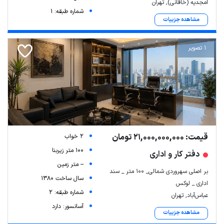
امجدیه (خاقانی), تهران
شماره طبقه: 1
مشاهده جزییات
1 تصویر
قیمت: 21,000,000,000 تومان
2 خواب
100 متر زیربنا
دفتر کار و اداری
-- متر زمین
بر اصلی سهروردی شمالی_ ۱۰۰ متر _ سند
سال ساخت 1380
اداری _ لوکس
شماره طبقه: 2
عباس‌آباد, تهران
آسانسور: دارد
مشاهده جزییات