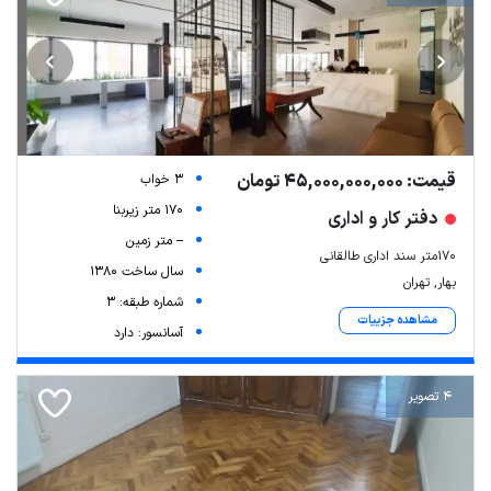
قیمت: 45,000,000,000 تومان
3 خواب
170 متر زیربنا
دفتر کار و اداری
-- متر زمین
۱۷۰متر سند اداری طالقانی
سال ساخت 1380
بهار, تهران
شماره طبقه: 3
مشاهده جزییات
آسانسور: دارد
4 تصویر