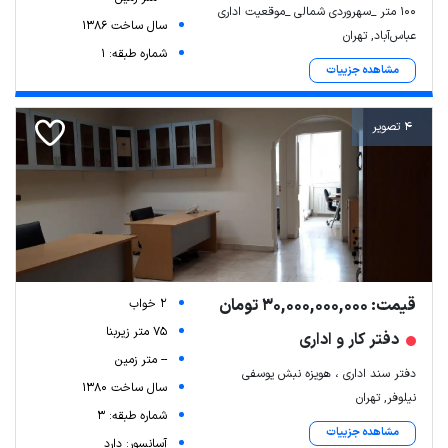
100 متر _سهروردی شمالی _موقعیت اداری
سال ساخت 1386
عباس‌آباد, تهران
شماره طبقه: 1
مشاهده جزییات
4 تصویر
قیمت: 30,000,000,000 تومان
2 خواب
75 متر زیربنا
دفتر کار و اداری
-- متر زمین
دفتر سند اداری ، هویزه نبش یوسفی
سال ساخت 1380
نیلوفر, تهران
شماره طبقه: 3
مشاهده جزییات
آسانسور: دارد