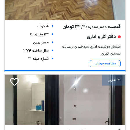
قیمت: 32,300,000,000 تومان
5 خواب
113 متر زیربنا
دفتر کار و اداری
-- متر زمین
آپارتمان موقیعت اداری.سیدخندان بررسالت
سال ساخت 1374
دبستان, تهران
شماره طبقه: 3
مشاهده جزییات
4 تصویر