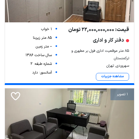
قیمت: 22,000,000,000 تومان
1 خواب
85 متر زیربنا
دفتر کار و اداری
-- متر زمین
85 متر موقعیت اداری فول بر مطهری و
سال ساخت 1386
ترکمنستان
شماره طبقه: 2
سهروردی, تهران
آسانسور: دارد
مشاهده جزییات
1 تصویر