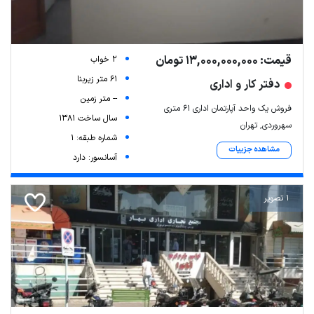
قیمت: 13,000,000,000 تومان
2 خواب
61 متر زیربنا
دفتر کار و اداری
-- متر زمین
فروش یک واحد آپارتمان اداری 61 متری
سال ساخت 1381
سهروردی, تهران
شماره طبقه: 1
مشاهده جزییات
آسانسور: دارد
Leaflet
| Map data ©
ariamarz.com
1 تصویر