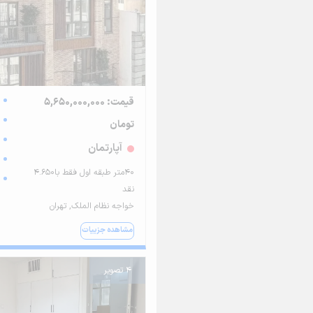
قیمت: 5,650,000,000
تومان
آپارتمان
۴۰متر طبقه اول فقط با۴.۶۵۰
نقد
خواجه نظام الملک, تهران
مشاهده جزییات
4 تصویر