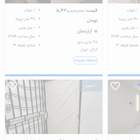
1 خواب
قیمت: 5,430,000,000
1 خواب
40 متر زیربنا
38 متر زیربنا
تومان
-- متر زمین
-- متر زمین
آپارتمان
سال ساخت 1384
سال ساخت 1384
۳۸ متری دنج
شماره طبقه: 3
شماره طبقه: 4
گرگان, تهران
مشاهده جزییات
1 تصویر