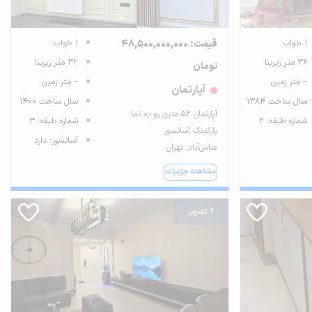
1 خواب
قیمت: 48,500,000,000
1 خواب
36 متر زیربنا
32 متر زیربنا
تومان
-- متر زمین
-- متر زمین
آپارتمان
سال ساخت 1384
سال ساخت 1400
آپارتمان ۵۲ متری رو به نما
شماره طبقه: 2
شماره طبقه: 3
پارکینگ آسانسور
آسانسور: دارد
عباس‌آباد, تهران
مشاهده جزییات
2 تصویر