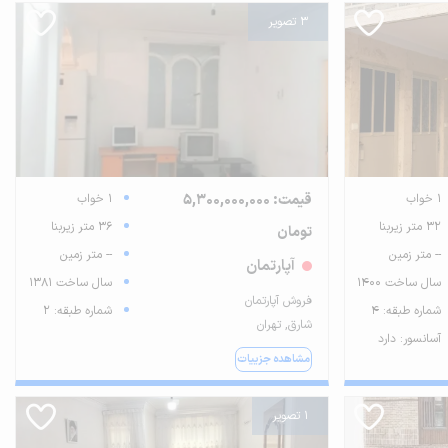
3 تصویر
1 خواب
قیمت: 5,300,000,000
1 خواب
32 متر زیربنا
36 متر زیربنا
تومان
-- متر زمین
-- متر زمین
آپارتمان
سال ساخت 1400
سال ساخت 1381
فروش آپارتمان
شماره طبقه: 4
شماره طبقه: 2
شارق, تهران
آسانسور: دارد
مشاهده جزییات
1 تصویر