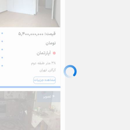
قیمت: 5,400,000,000
تومان
آپارتمان
۳۸ متر طبقه دوم
گرگان, تهران
مشاهده جزییات
4 تصویر