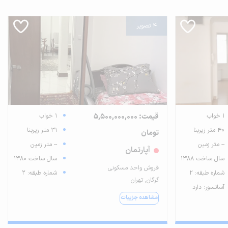
4 تصویر
1 خواب
قیمت: 5,500,000,000
1 خواب
40 متر زیربنا
31 متر زیربنا
تومان
-- متر زمین
-- متر زمین
آپارتمان
سال ساخت 1388
سال ساخت 1380
فروش واحد مسکونی
شماره طبقه: 2
شماره طبقه: 2
گرگان, تهران
آسانسور: دارد
مشاهده جزییات