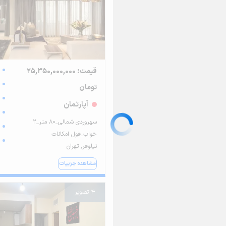
قیمت: 25,350,000,000
تومان
آپارتمان
سهروردی شمالی_۸۰ متر_۲
خواب_فول امکانات
نیلوفر, تهران
مشاهده جزییات
4 تصویر