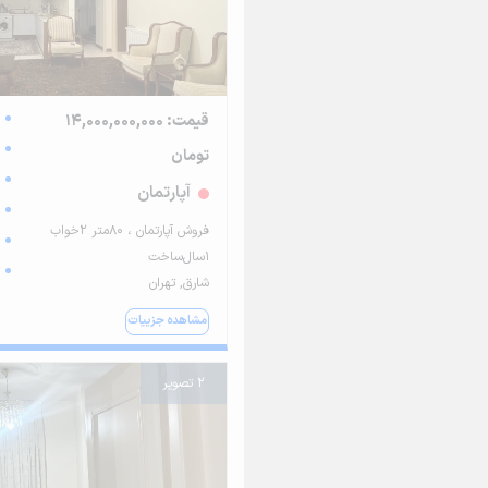
قیمت: 14,000,000,000
تومان
آپارتمان
فروش آپارتمان ، ۸۰متر ۲خواب
۱سال‌ساخت
شارق, تهران
مشاهده جزییات
2 تصویر