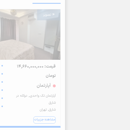
4 تصویر
قیمت: 14,660,000,000
تومان
آپارتمان
آپارتمان تک واحدی_ دوکله در
شارق
شارق, تهران
مشاهده جزییات