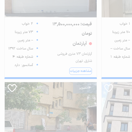
1 خواب
قیمت: 13,500,000,000
2 خواب
70 متر زیربنا
73 متر زیربنا
تومان
-- متر زمین
-- متر زمین
آپارتمان
سال ساخت --
سال ساخت 1392
آپارتمان ۷۳ متری فروشی
شماره طبقه: 1
شماره طبقه: 4
شارق, تهران
آسانسور: دارد
مشاهده جزییات
4 تصویر