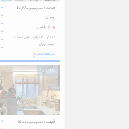
قیمت: 17,280,000,000
تومان
آپارتمان
72متر _ 2خواب _ فول امکانات
ارامنه, تهران
مشاهده جزییات
4 تصویر
قیمت: 15,000,000,000