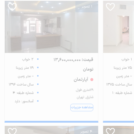
1 تصویر
1 خواب
قیمت: 13,600,000,000
2 خواب
75 متر زیربنا
79 متر زیربنا
تومان
-- متر زمین
-- متر زمین
آپارتمان
سال ساخت 1375
سال ساخت 1396
79متری فول
شماره طبقه: 1
شماره طبقه: 4
شارق, تهران
آسانسور: دارد
مشاهده جزییات
4 تصویر