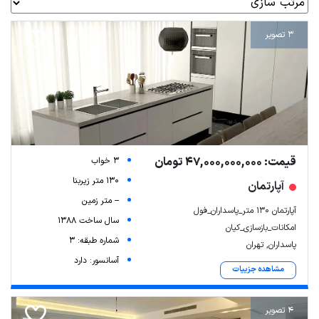
3 تصویر
قیمت: 47,000,000,000 تومان
3 خواب
130 متر زیربنا
آپارتمان
-- متر زمین
آپارتمان ۱۳۰ متر_پاسداران_فول
سال ساخت 1388
امکانات_بازسازی_کیان
شماره طبقه: 3
پاسداران, تهران
آسانسور: دارد
مشاهده جزییات
4 تصویر