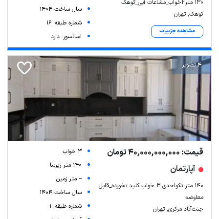
۱۳۰ متر۲خواب_مشاعات آبی_کوهک
سال ساخت 1404
کوهک, تهران
شماره طبقه: 16
مشاهده جزییات
آسانسور: دارد
4 تصویر
قیمت: 40,000,000,000 تومان
3 خواب
140 متر زیربنا
آپارتمان
-- متر زمین
۱۴۰ متر تکواحدی ۳ خواب کلید نخورده_قابل
سال ساخت 1404
معاوضه
شماره طبقه: 1
جنت‌آباد مرکزی, تهران