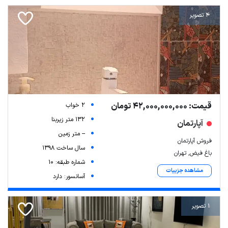
4 تصویر
قیمت: 42,000,000,000 تومان
2 خواب
132 متر زیربنا
آپارتمان
-- متر زمین
فروش آپارتمان
سال ساخت 1398
باغ فیض, تهران
شماره طبقه: 10
مشاهده جزییات
آسانسور: دارد
1 تصویر