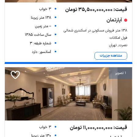
قیمت: 35,500,000,000 تومان
3 خواب
138 متر زیربنا
آپارتمان
-- متر زمین
۱۳۸ متر فروش مسکونی در اسکندری شمالی
سال ساخت 1385
فول امکانات
شماره طبقه: 3
نصرت, تهران
آسانسور: دارد
مشاهده جزییات
1 تصویر
قیمت: 11,000,000,000 تومان
3 خواب
130 متر زیربنا