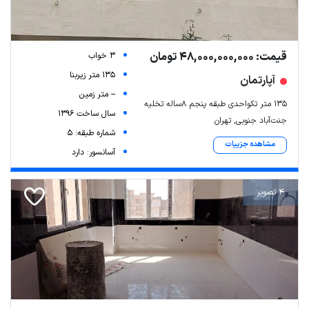
قیمت: 48,000,000,000 تومان
3 خواب
135 متر زیربنا
آپارتمان
-- متر زمین
۱۳۵ متر تکواحدی طبقه پنجم ۸ساله تخلیه
سال ساخت 1396
جنت‌آباد جنوبی, تهران
شماره طبقه: 5
مشاهده جزییات
آسانسور: دارد
Leaflet
| Map data ©
ariamarz.com
4 تصویر