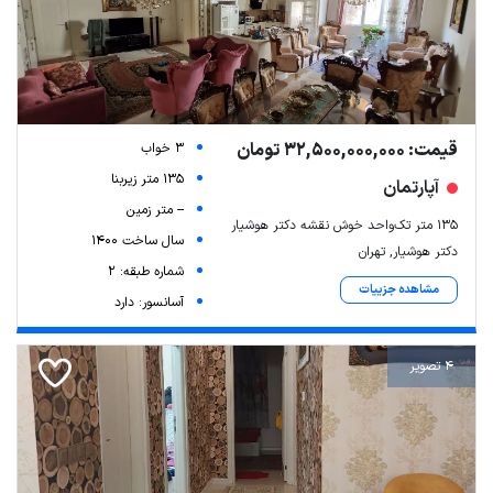
قیمت: 32,500,000,000 تومان
3 خواب
135 متر زیربنا
آپارتمان
-- متر زمین
۱۳۵ متر تک‌واحد خوش نقشه دکتر هوشیار
سال ساخت 1400
دکتر هوشیار, تهران
شماره طبقه: 2
مشاهده جزییات
آسانسور: دارد
4 تصویر