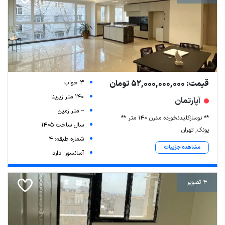
قیمت: 52,000,000,000 تومان
3 خواب
140 متر زیربنا
آپارتمان
-- متر زمین
** نوسازکلیدنخورده مدرن 140 متر **
سال ساخت 1405
پونک, تهران
شماره طبقه: 4
مشاهده جزییات
آسانسور: دارد
4 تصویر