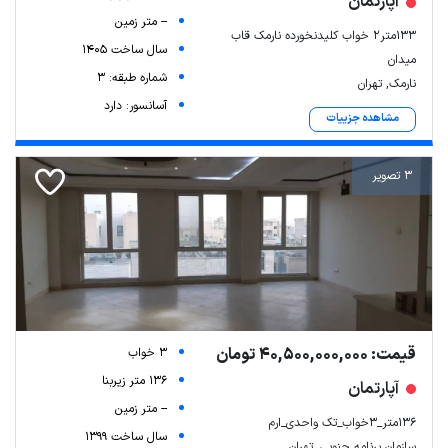
آپارتمان
-- متر زمین
133متر2 خواب کلیدنخورده نارمک قاب
سال ساخت 1405
میدان
شماره طبقه: 3
نارمک, تهران
آسانسور: دارد
مشاهده جزییات
3 تصویر
قیمت: 40,500,000,000 تومان
3 خواب
136 متر زیربنا
آپارتمان
-- متر زمین
۱۳۶متر_۳خواب_تک‌ واحدی_ارم
سال ساخت 1399
سازمان برنامه جنوبی, تهران