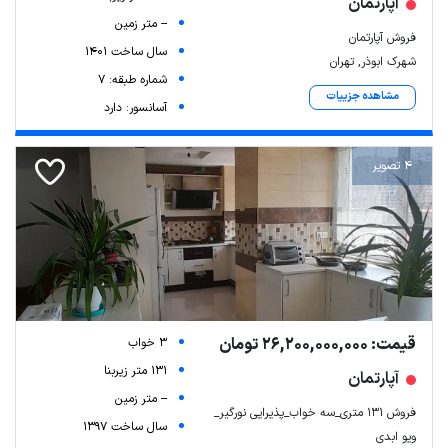
آپارتمان
-- متر زمین
فروش آپارتمان
سال ساخت 1401
شهرک ابوذر, تهران
شماره طبقه: 7
مشاهده جزییات
آسانسور: دارد
4 تصویر
قیمت: 26,200,000,000 تومان
3 خواب
131 متر زیربنا
آپارتمان
-- متر زمین
فروش ۱۳۱ متری_سه خواب_پذیرایی نورگیر_
سال ساخت 1397
ویو ابدی