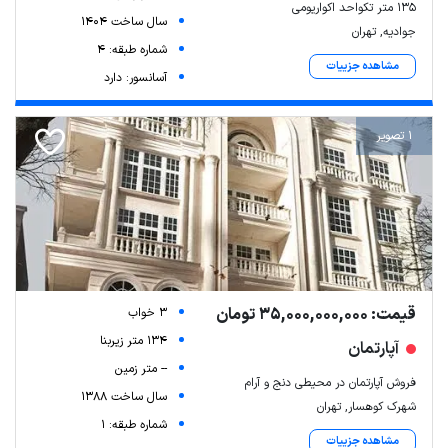
135 متر تکواحد اکواریومی
سال ساخت 1404
جوادیه, تهران
شماره طبقه: 4
مشاهده جزییات
آسانسور: دارد
1 تصویر
قیمت: 35,000,000,000 تومان
3 خواب
134 متر زیربنا
آپارتمان
-- متر زمین
فروش آپارتمان در محیطی دنج و آرام
سال ساخت 1388
شهرک کوهسار, تهران
شماره طبقه: 1
مشاهده جزییات