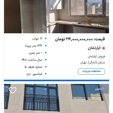
قیمت: 24,000,000,000 تومان
3 خواب
133 متر زیربنا
آپارتمان
-- متر زمین
فروش آپارتمان
سال ساخت 1401
سبلان (لشگر), تهران
شماره طبقه: 5
مشاهده جزییات
آسانسور: دارد
1 تصویر