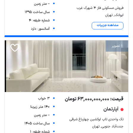
-- متر زمین
فروش مسکونی فاز ۴ شهرک غرب
سال ساخت 1395
ایوانک, تهران
شماره طبقه: 4
مشاهده جزییات
آسانسور: دارد
1 تصویر
قیمت: 63,000,000,000 تومان
3 خواب
140 متر زیربنا
آپارتمان
-- متر زمین
تک واحدی تاپ لوکشین چهارباغ شرقی
سال ساخت 1405
جنت‌آباد جنوبی, تهران
شماره طبقه: 1