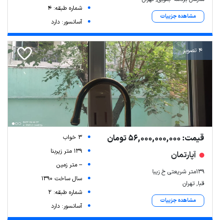
شماره طبقه: 4
مشاهده جزییات
آسانسور: دارد
4 تصویر
قیمت: 56,000,000,000 تومان
3 خواب
139 متر زیربنا
آپارتمان
-- متر زمین
139متر شریعتی خ زیبا
سال ساخت 1390
قبا, تهران
شماره طبقه: 2
مشاهده جزییات
آسانسور: دارد