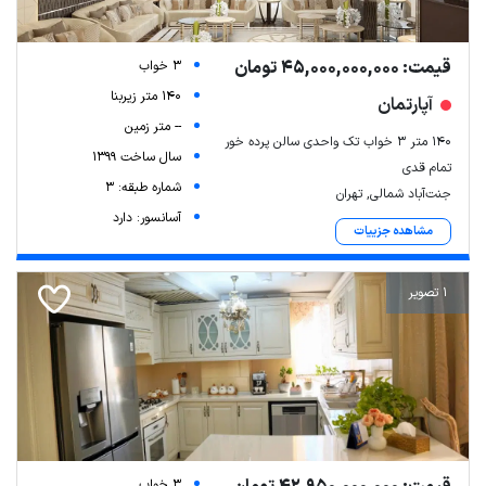
قیمت: 45,000,000,000 تومان
3 خواب
140 متر زیربنا
آپارتمان
-- متر زمین
۱۴۰ متر ۳ خواب تک واحدی سالن پرده خور
سال ساخت 1399
تمام قدی
شماره طبقه: 3
جنت‌آباد شمالی, تهران
آسانسور: دارد
مشاهده جزییات
1 تصویر
3 خواب