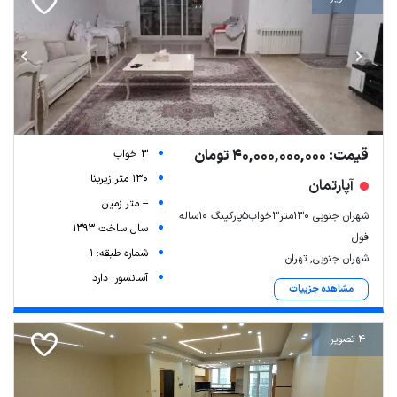
قیمت: 40,000,000,000 تومان
3 خواب
130 متر زیربنا
آپارتمان
-- متر زمین
شهران جنوبی ۱۳۰متر۳خواب۵پارکینگ ۱۰ساله
سال ساخت 1393
فول
شماره طبقه: 1
شهران جنوبی, تهران
آسانسور: دارد
مشاهده جزییات
4 تصویر