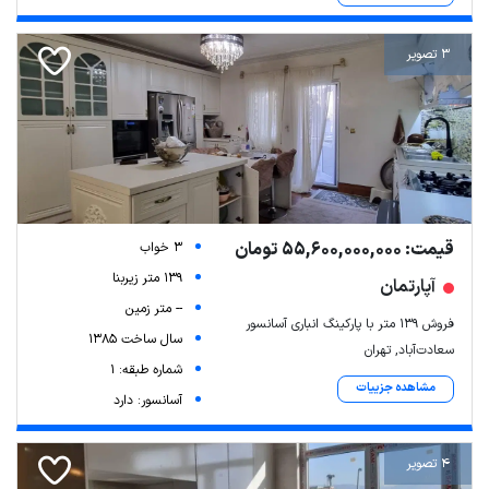
3 تصویر
قیمت: 55,600,000,000 تومان
3 خواب
139 متر زیربنا
آپارتمان
-- متر زمین
فروش ۱۳۹ متر با پارکینگ انباری آسانسور
سال ساخت 1385
سعادت‌آباد, تهران
شماره طبقه: 1
مشاهده جزییات
آسانسور: دارد
4 تصویر