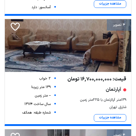
مشاهده جزییات
آسانسور: دارد
4 تصویر
قیمت: 16,700,000,000 تومان
2 خواب
139 متر زیربنا
آپارتمان
-- متر زمین
۱۳۹متر آپاارتمان با ۲۲۵متر زمین
سال ساخت 1374
شارق, تهران
شماره طبقه: همکف
مشاهده جزییات
4 تصویر