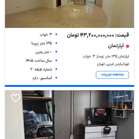
قیمت: 43,200,000,000 تومان
3 خواب
135 متر زیربنا
آپارتمان
-- متر زمین
اپارتمان ۱۳۵ متر نوساز ۳ خواب
سال ساخت 1405
تهرانپارس غربی, تهران
شماره طبقه: 2
مشاهده جزییات
آسانسور: دارد
4 تصویر