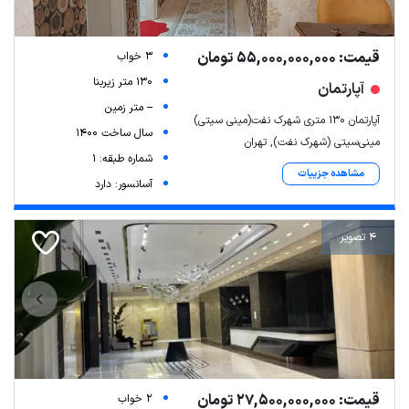
قیمت: 55,000,000,000 تومان
3 خواب
130 متر زیربنا
آپارتمان
-- متر زمین
آپارتمان ۱۳۰ متری شهرک نفت(مینی سیتی)
سال ساخت 1400
مینی‌سیتی (شهرک نفت), تهران
شماره طبقه: 1
مشاهده جزییات
آسانسور: دارد
4 تصویر
قیمت: 27,500,000,000 تومان
2 خواب