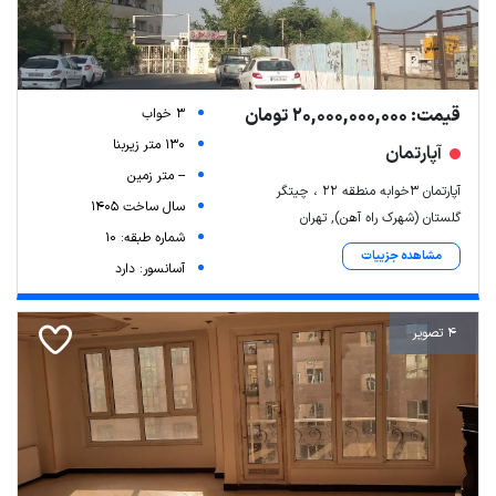
قیمت: 20,000,000,000 تومان
3 خواب
130 متر زیربنا
آپارتمان
-- متر زمین
آپارتمان ۳خوابه منطقه ۲۲ ، چیتگر
سال ساخت 1405
گلستان (شهرک راه آهن), تهران
شماره طبقه: 10
مشاهده جزییات
آسانسور: دارد
4 تصویر