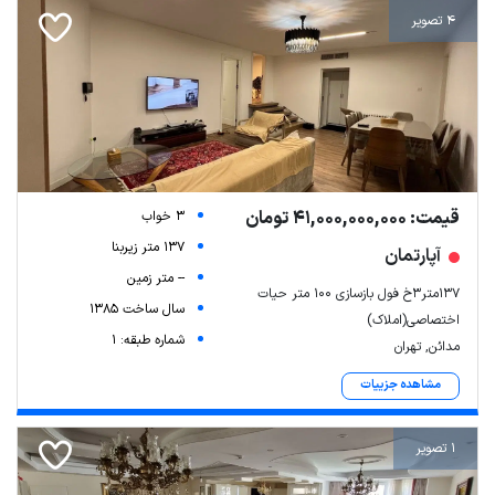
4 تصویر
قیمت: 41,000,000,000 تومان
3 خواب
137 متر زیربنا
آپارتمان
-- متر زمین
۱۳۷متر۳خ فول بازسازی ۱۰۰ متر حیات
سال ساخت 1385
اختصاصی(املاک)
شماره طبقه: 1
مدائن, تهران
مشاهده جزییات
1 تصویر