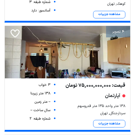
شماره طبقه: 3
کوهک, تهران
آسانسور: دارد
مشاهده جزییات
4 تصویر
قیمت: 75,000,000,000 تومان
3 خواب
138 متر زیربنا
آپارتمان
-- متر زمین
۱۳۸ متر واحد ۱۳۵ متر قدروسهم
سال ساخت --
سردارجنگل, تهران
شماره طبقه: 2
مشاهده جزییات