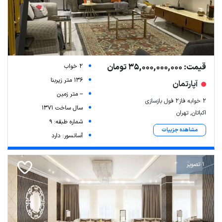
قیمت: 35,000,000,000 تومان
2 خواب
136 متر زیربنا
آپارتمان
-- متر زمین
۲ خوابه فاز۲ فول بازسازی
سال ساخت 1371
اکباتان, تهران
شماره طبقه: 9
مشاهده جزییات
آسانسور: دارد
1 تصویر