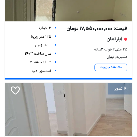
قیمت: 17,550,000,000 تومان
3 خواب
135 متر زیربنا
آپارتمان
-- متر زمین
135متر_3خواب.3ساله
سال ساخت 1403
مشیریه, تهران
شماره طبقه: 5
مشاهده جزییات
آسانسور: دارد
4 تصویر