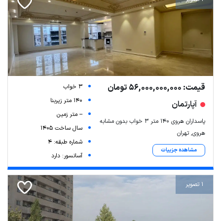
قیمت: 56,000,000,000 تومان
3 خواب
140 متر زیربنا
آپارتمان
-- متر زمین
پاسداران هروی ۱۴۰ متر ۳ خواب بدون مشابه
سال ساخت 1405
هروی, تهران
شماره طبقه: 4
مشاهده جزییات
آسانسور: دارد
1 تصویر