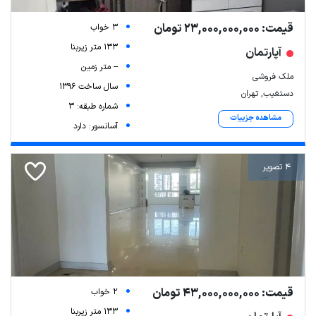
قیمت: 23,000,000,000 تومان
3 خواب
133 متر زیربنا
آپارتمان
-- متر زمین
ملک فروشی
سال ساخت 1396
دستغیب, تهران
شماره طبقه: 3
مشاهده جزییات
آسانسور: دارد
4 تصویر
قیمت: 43,000,000,000 تومان
2 خواب
133 متر زیربنا