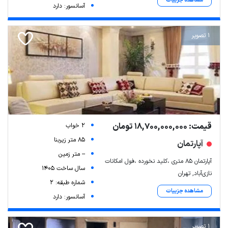
مشاهده جزییات
آسانسور: دارد
1 تصویر
قیمت: 18,700,000,000 تومان
2 خواب
85 متر زیربنا
آپارتمان
-- متر زمین
آپارتمان ۸۵ متری ،کلید نخورده ،فول امکانات
سال ساخت 1405
نازی‌آباد, تهران
شماره طبقه: 2
مشاهده جزییات
آسانسور: دارد
1 تصویر