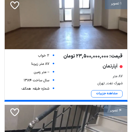
1 تصویر
قیمت: 23,500,000,000 تومان
2 خواب
87 متر زیربنا
آپارتمان
-- متر زمین
۸۷ متر
سال ساخت 1384
شهرک نفت, تهران
شماره طبقه: همکف
مشاهده جزییات
4 تصویر