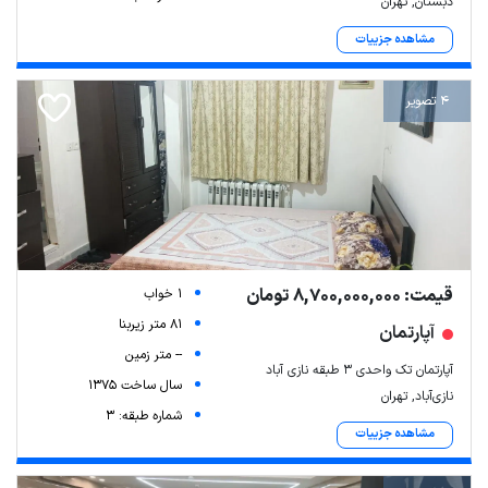
دبستان, تهران
مشاهده جزییات
4 تصویر
قیمت: 8,700,000,000 تومان
1 خواب
81 متر زیربنا
آپارتمان
-- متر زمین
آپارتمان تک واحدی ۳ طبقه نازی آباد
سال ساخت 1375
نازی‌آباد, تهران
شماره طبقه: 3
مشاهده جزییات