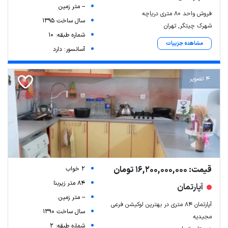
-- متر زمین
فروش واحد ۸۰ متری دریاچه
سال ساخت 1395
شهرک چیتگر, تهران
شماره طبقه: 10
مشاهده جزییات
آسانسور: دارد
4 تصویر
قیمت: 16,200,000,000 تومان
2 خواب
84 متر زیربنا
آپارتمان
-- متر زمین
آپارتمان ۸۴ متری در بهترین لوکیشن فرعی
سال ساخت 1390
مجیدیه
شماره طبقه: 2