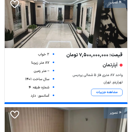
4 تصویر
قیمت: 7,500,000,000 تومان
2 خواب
87 متر زیربنا
آپارتمان
-- متر زمین
واحد ۸۷ متری فاز ۵ شمالی پردیس
سال ساخت 1401
تهران‌نو, تهران
شماره طبقه: 4
مشاهده جزییات
آسانسور: دارد
4 تصویر