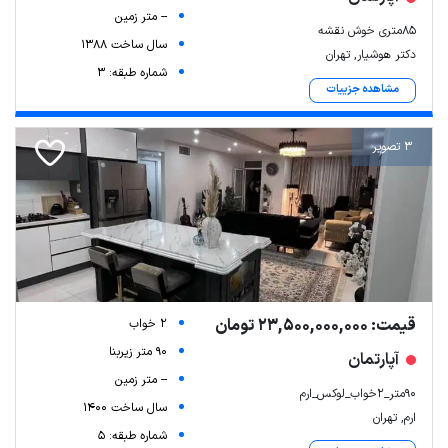
-- متر زمین
۸۵متری خوش نقشه
سال ساخت 1388
دکتر هوشیار, تهران
شماره طبقه: 3
مشاهده جزییات
3 تصویر
قیمت: 23,500,000,000 تومان
2 خواب
90 متر زیربنا
آپارتمان
-- متر زمین
۹۰متر_۲خواب_لوکس_ارم
سال ساخت 1400
ارم, تهران
شماره طبقه: 5