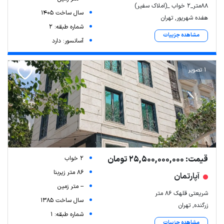
۸۸متر_۲ خواب _(املاک سفیر)
سال ساخت 1405
هفده شهریور, تهران
شماره طبقه: 2
مشاهده جزییات
آسانسور: دارد
1 تصویر
قیمت: 25,500,000,000 تومان
2 خواب
86 متر زیربنا
آپارتمان
-- متر زمین
شریعتی قلهک ۸۶ متر
سال ساخت 1385
زرگنده, تهران
شماره طبقه: 1
مشاهده جزییات