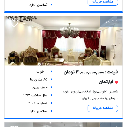
مشاهده جزییات
آسانسور: دارد
3 تصویر
قیمت: 21,000,000,000 تومان
2 خواب
85 متر زیربنا
آپارتمان
-- متر زمین
۸۵متر ۲خواب_فول امکانات_فردوس غرب
سال ساخت 1393
سازمان برنامه جنوبی, تهران
شماره طبقه: 3
مشاهده جزییات
آسانسور: دارد