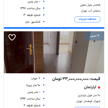
-- متر زمین
۸۵متر بلوار تعاون
سال ساخت 1397
سازمان آب, تهران
شماره طبقه: 3
مشاهده جزییات
آسانسور: دارد
4 تصویر
قیمت: 33,000,000,000 تومان
2 خواب
90 متر زیربنا
آپارتمان
-- متر زمین
۹۰ متر فول بازسازی
سال ساخت 1392
شهرک کوهسار, تهران
شماره طبقه: 2