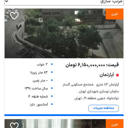
فوری
قیمت: 6,150,000,000 تومان
2 خواب
82 متر زیربنا
آپارتمان
-- متر زمین
آپارتمان ۸۲ متری . مجتمع مسکونی گلسار ‌
سال ساخت 1391
سازمان نوسازی شهرداری تهران .
شماره طبقه: 6
دولتخواه جنوبی منطقه 19، تهران
آسانسور: دارد
مشاهده جزییات
فوری