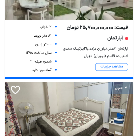
قیمت: 25,700,000,000 تومان
2 خواب
81 متر زیربنا
آپارتمان
-- متر زمین
اپارتمان ۸۱متر_نیاوران مژده_با۲پارکینگ سندی
سال ساخت 1398
امام زاده قاسم (نیاوران), تهران
شماره طبقه: 2
مشاهده جزییات
آسانسور: دارد
4 تصویر