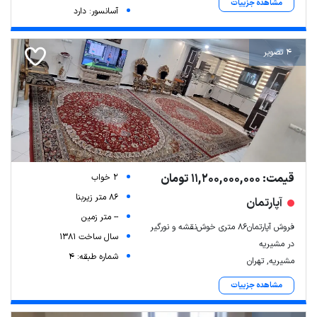
مشاهده جزییات
آسانسور: دارد
4 تصویر
قیمت: 11,200,000,000 تومان
2 خواب
86 متر زیربنا
آپارتمان
-- متر زمین
فروش آپارتمان۸۶ متری خوش‌نقشه و نورگیر
سال ساخت 1381
در مشیریه
شماره طبقه: 4
مشیریه, تهران
مشاهده جزییات