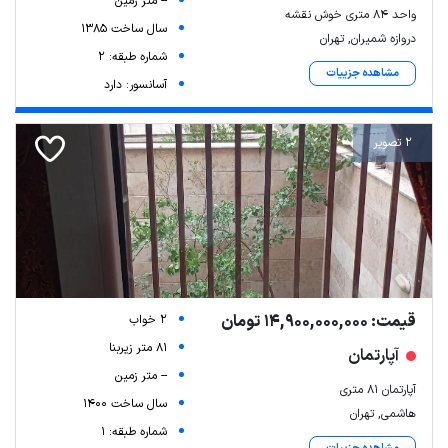
-- متر زمین
واحد 84 متری خوش نقشه
سال ساخت 1385
دروازه شمیران, تهران
شماره طبقه: 2
مشاهده جزییات
آسانسور: دارد
2 تصویر
قیمت: 14,900,000,000 تومان
2 خواب
81 متر زیربنا
آپارتمان
-- متر زمین
آپارتمان ۸۱ متری
سال ساخت 1400
هاشمی, تهران
شماره طبقه: 1