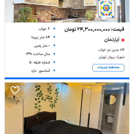
قیمت: 24,300,000,000 تومان
2 خواب
84 متر زیربنا
آپارتمان
-- متر زمین
۸۴ متری دو خواب
سال ساخت 1391
شهرک پرواز, تهران
شماره طبقه: 5
مشاهده جزییات
آسانسور: دارد
4 تصویر