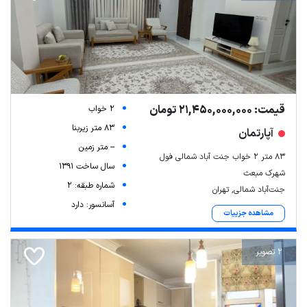
قیمت: 21,450,000,000 تومان
2 خواب
83 متر زیربنا
آپارتمان
-- متر زمین
۸۳ متر ۲ خواب جنت آباد شمالی فول
سال ساخت 1391
شهرک مبعث
شماره طبقه: 2
جنت‌آباد شمالی, تهران
آسانسور: دارد
مشاهده جزییات
2 تصویر