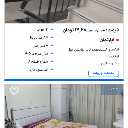
قیمت: 14,280,000,000 تومان
2 خواب
84 متر زیربنا
آپارتمان
-- متر زمین
۸۴متری کلیدنخورده تاپ لوکیشن فول
سال ساخت 1405
امکانات
شماره طبقه: 6
مشیریه, تهران
آسانسور: دارد
مشاهده جزییات
4 تصویر