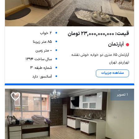
قیمت: 23,000,000,000 تومان
2 خواب
85 متر زیربنا
آپارتمان
-- متر زمین
آپارتمان ۸۵ متری دو خوابه خوش نقشه
سال ساخت 1394
تهران‌نو, تهران
شماره طبقه: 3
مشاهده جزییات
آسانسور: دارد
1 تصویر