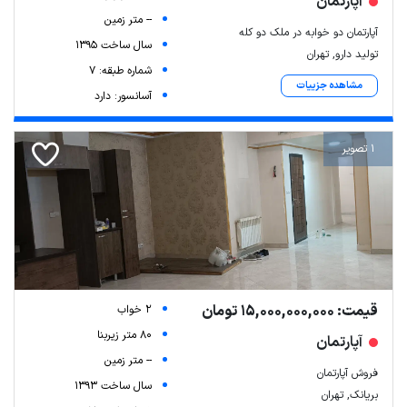
آپارتمان
-- متر زمین
آپارتمان دو خوابه در ملک دو کله
سال ساخت 1395
تولید دارو, تهران
شماره طبقه: 7
مشاهده جزییات
آسانسور: دارد
1 تصویر
قیمت: 15,000,000,000 تومان
2 خواب
80 متر زیربنا
آپارتمان
-- متر زمین
فروش آپارتمان
سال ساخت 1393
بریانک, تهران