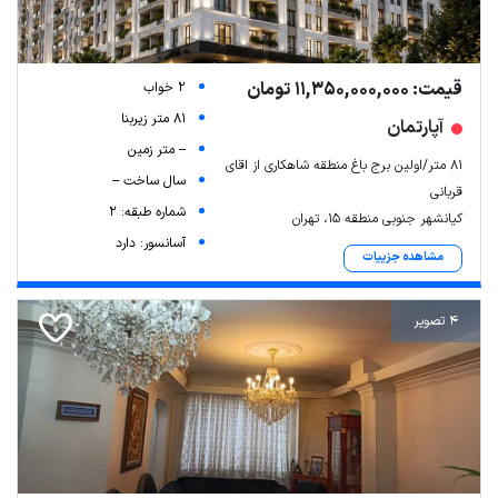
قیمت: 11,350,000,000 تومان
2 خواب
81 متر زیربنا
آپارتمان
-- متر زمین
۸۱ متر/اولین برج باغ منطقه شاهکاری از اقای
سال ساخت --
قربانی
شماره طبقه: 2
کیانشهر جنوبی منطقه 15، تهران
آسانسور: دارد
مشاهده جزییات
4 تصویر