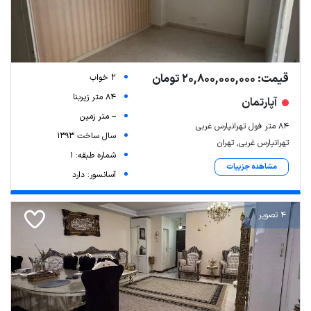
قیمت: 20,800,000,000 تومان
2 خواب
84 متر زیربنا
آپارتمان
-- متر زمین
۸۴ متر فول تهرانپارس غربی
سال ساخت 1393
تهرانپارس غربی, تهران
شماره طبقه: 1
مشاهده جزییات
آسانسور: دارد
4 تصویر