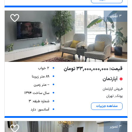
3 تصویر
قیمت: 33,000,000,000 تومان
2 خواب
89 متر زیربنا
آپارتمان
-- متر زمین
فروش آپارتمان
سال ساخت 1394
پونک, تهران
شماره طبقه: 3
مشاهده جزییات
آسانسور: دارد
3 تصویر