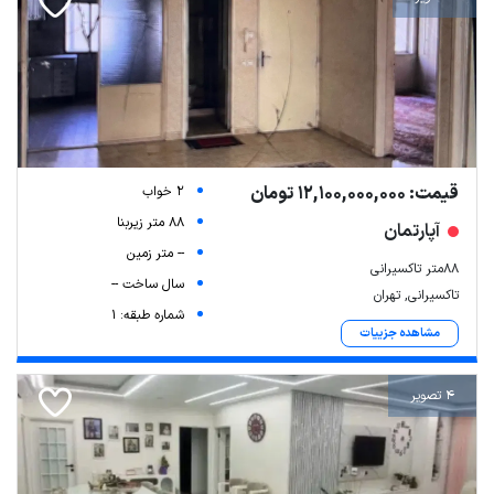
قیمت: 12,100,000,000 تومان
2 خواب
88 متر زیربنا
آپارتمان
-- متر زمین
۸۸متر تاکسیرانی
سال ساخت --
تاکسیرانی, تهران
شماره طبقه: 1
مشاهده جزییات
4 تصویر