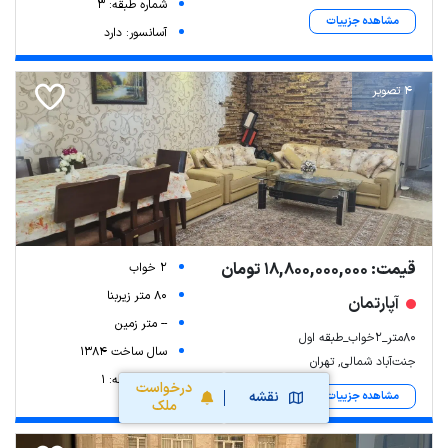
شماره طبقه: 3
مشاهده جزییات
آسانسور: دارد
4 تصویر
قیمت: 18,800,000,000 تومان
2 خواب
80 متر زیربنا
آپارتمان
-- متر زمین
۸۰متر_۲خواب_طبقه اول
سال ساخت 1384
جنت‌آباد شمالی, تهران
شماره طبقه: 1
درخواست
نقشه
مشاهده جزییات
ملک