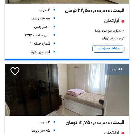
قیمت: 22,500,000,000 تومان
2 خواب
88 متر زیربنا
آپارتمان
-- متر زمین
۲ خوابه مجتمع هما
سال ساخت 1397
کوی بیمه, تهران
شماره طبقه: 1
مشاهده جزییات
آسانسور: دارد
4 تصویر
Leaflet
| Map data ©
ariamarz.com
قیمت: 12,750,000,000 تومان
2 خواب
85 متر زیربنا
آپارتمان