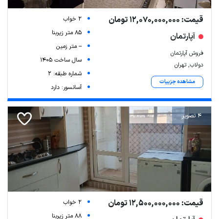
قیمت: 12,070,000,000 تومان
2 خواب
85 متر زیربنا
آپارتمان
-- متر زمین
فروش آپارتمان
سال ساخت 1405
دولاب, تهران
شماره طبقه: 2
مشاهده جزییات
آسانسور: دارد
4 تصویر
قیمت: 12,500,000,000 تومان
2 خواب
88 متر زیربنا