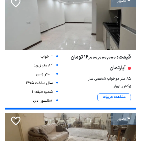
4 تصویر
قیمت: 16,000,000,000 تومان
2 خواب
82 متر زیربنا
آپارتمان
-- متر زمین
۸۵ متر دوخواب شخصی ساز
سال ساخت 1405
زرکش, تهران
شماره طبقه: 1
مشاهده جزییات
آسانسور: دارد
4 تصویر