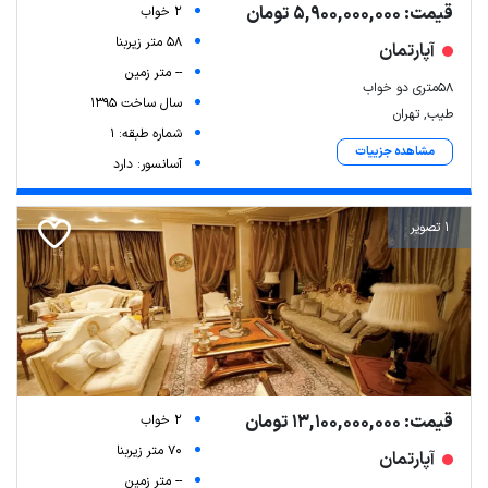
قیمت: 5,900,000,000 تومان
2 خواب
58 متر زیربنا
آپارتمان
-- متر زمین
۵۸متری دو خواب
سال ساخت 1395
طیب, تهران
شماره طبقه: 1
مشاهده جزییات
آسانسور: دارد
1 تصویر
قیمت: 13,100,000,000 تومان
2 خواب
70 متر زیربنا
آپارتمان
-- متر زمین