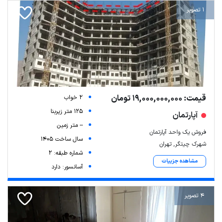
1 تصویر
قیمت: 19,000,000,000 تومان
2 خواب
125 متر زیربنا
آپارتمان
-- متر زمین
فروش یک واحد آپارتمان
سال ساخت 1405
شهرک چیتگر, تهران
شماره طبقه: 2
مشاهده جزییات
آسانسور: دارد
4 تصویر