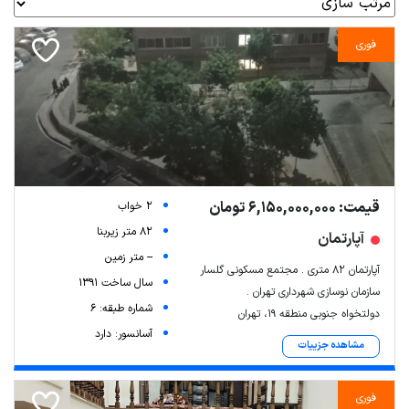
فوری
قیمت: 6,150,000,000 تومان
2 خواب
82 متر زیربنا
آپارتمان
-- متر زمین
آپارتمان ۸۲ متری . مجتمع مسکونی گلسار ‌
سال ساخت 1391
سازمان نوسازی شهرداری تهران .
شماره طبقه: 6
دولتخواه جنوبی منطقه 19، تهران
آسانسور: دارد
مشاهده جزییات
فوری