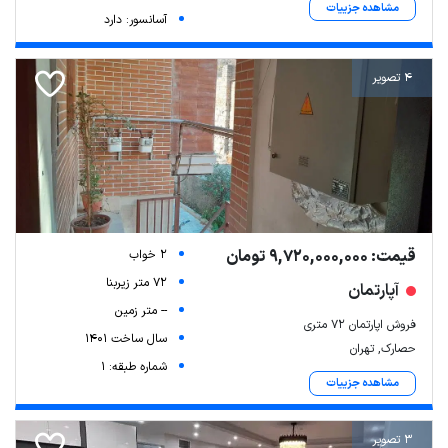
مشاهده جزییات
آسانسور: دارد
4 تصویر
قیمت: 9,720,000,000 تومان
2 خواب
72 متر زیربنا
آپارتمان
-- متر زمین
فروش اپارتمان ۷۲ متری
سال ساخت 1401
حصارک, تهران
شماره طبقه: 1
مشاهده جزییات
3 تصویر