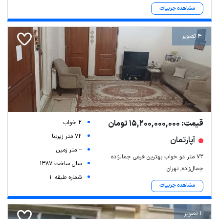
مشاهده جزییات
4 تصویر
قیمت: 15,200,000,000 تومان
2 خواب
72 متر زیربنا
آپارتمان
-- متر زمین
۷۲ متر دو خواب بهترین فرعی جمالزاده
سال ساخت 1387
جمال‌زاده, تهران
شماره طبقه: 1
مشاهده جزییات
1 تصویر