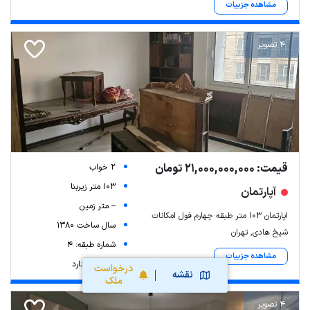
مشاهده جزییات
4 تصویر
قیمت: 21,000,000,000 تومان
2 خواب
103 متر زیربنا
آپارتمان
-- متر زمین
اپارتمان ۱۰۳ متر طبقه چهارم فول امکانات
سال ساخت 1380
شیخ هادی, تهران
شماره طبقه: 4
مشاهده جزییات
آسانسور: دارد
درخواست
نقشه
ملک
4 تصویر