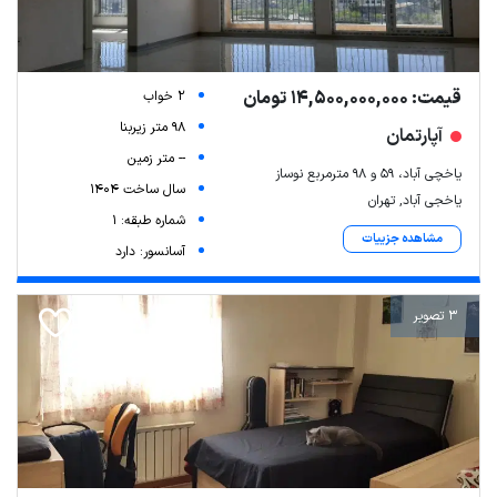
قیمت: 14,500,000,000 تومان
2 خواب
98 متر زیربنا
آپارتمان
-- متر زمین
یاخچی آباد، ۵۹ و ۹۸ مترمربع نوساز
سال ساخت 1404
یاخجی آباد, تهران
شماره طبقه: 1
مشاهده جزییات
آسانسور: دارد
3 تصویر