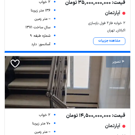
قیمت: 35,000,000,000 تومان
2 خواب
136 متر زیربنا
آپارتمان
-- متر زمین
۲ خوابه فاز۲ فول بازسازی
سال ساخت 1371
اکباتان, تهران
شماره طبقه: 9
مشاهده جزییات
آسانسور: دارد
4 تصویر
Leaflet
| Map data ©
ariamarz.com
قیمت: 14,500,000,000 تومان
2 خواب
70 متر زیربنا
آپارتمان
-- متر زمین