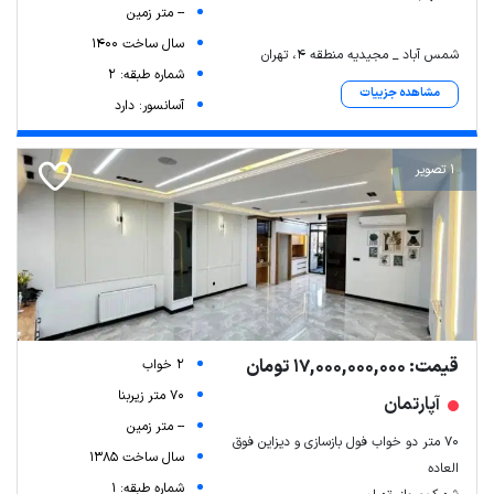
-- متر زمین
سال ساخت 1400
شمس آباد _ مجیدیه منطقه 4، تهران
شماره طبقه: 2
مشاهده جزییات
آسانسور: دارد
1 تصویر
قیمت: 17,000,000,000 تومان
2 خواب
70 متر زیربنا
آپارتمان
-- متر زمین
۷۰ متر دو خواب فول بازسازی و دیزاین فوق
سال ساخت 1385
العاده
شماره طبقه: 1