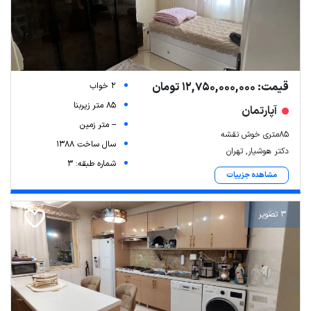
قیمت: 12,750,000,000 تومان
2 خواب
85 متر زیربنا
آپارتمان
-- متر زمین
۸۵متری خوش نقشه
سال ساخت 1388
دکتر هوشیار, تهران
شماره طبقه: 3
مشاهده جزییات
3 تصویر