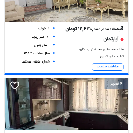
قیمت: 12,630,000,000 تومان
2 خواب
101 متر زیربنا
آپارتمان
-- متر زمین
ملک صد متری محله تولید دارو
سال ساخت 1383
تولید دارو, تهران
شماره طبقه: همکف
مشاهده جزییات
4 تصویر