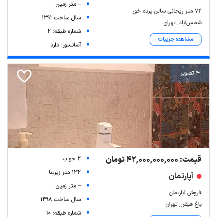
-- متر زمین
۷۲ متر ریحانی سالن پرده خور
سال ساخت 1391
شمس‌آباد, تهران
شماره طبقه: 2
مشاهده جزییات
آسانسور: دارد
4 تصویر
قیمت: 42,000,000,000 تومان
2 خواب
132 متر زیربنا
آپارتمان
-- متر زمین
فروش آپارتمان
سال ساخت 1398
باغ فیض, تهران
شماره طبقه: 10