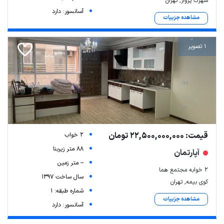
شهرک پرواز, تهران
آسانسور: دارد
مشاهده جزییات
1 تصویر
قیمت: 22,500,000,000 تومان
2 خواب
88 متر زیربنا
آپارتمان
-- متر زمین
۲ خوابه مجتمع هما
سال ساخت 1397
کوی بیمه, تهران
شماره طبقه: 1
مشاهده جزییات
آسانسور: دارد