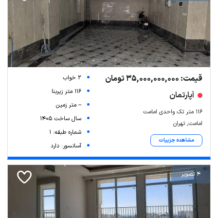
قیمت: 35,000,000,000 تومان
2 خواب
116 متر زیربنا
آپارتمان
-- متر زمین
۱۱۶ متر تک واحدی امامت
سال ساخت 1405
امامت, تهران
شماره طبقه: 1
مشاهده جزییات
آسانسور: دارد
4 تصویر