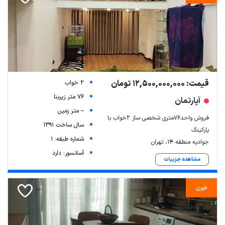
قیمت: 12,500,000,000 تومان
2 خواب
76 متر زیربنا
آپارتمان
-- متر زمین
فروش واحد76متری شخصی ساز 2خواب با
سال ساخت 1391
پارکینگ
شماره طبقه: 1
جوادیه منطقه 14، تهران
آسانسور: دارد
مشاهده جزییات
فوری