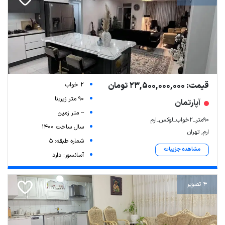
قیمت: 23,500,000,000 تومان
2 خواب
90 متر زیربنا
آپارتمان
-- متر زمین
۹۰متر_۲خواب_لوکس_ارم
سال ساخت 1400
ارم, تهران
شماره طبقه: 5
مشاهده جزییات
آسانسور: دارد
4 تصویر