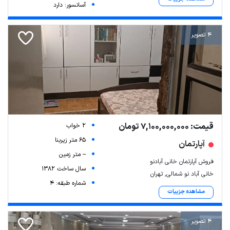
آسانسور: دارد
4 تصویر
قیمت: 7,100,000,000 تومان
2 خواب
65 متر زیربنا
آپارتمان
-- متر زمین
فروش آپارتمان خانی آبادنو
سال ساخت 1382
خانی آباد نو شمالی, تهران
شماره طبقه: 4
مشاهده جزییات
4 تصویر