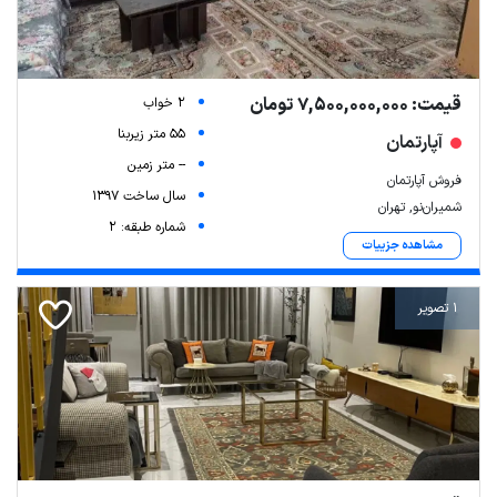
قیمت: 7,500,000,000 تومان
2 خواب
55 متر زیربنا
آپارتمان
-- متر زمین
فروش آپارتمان
سال ساخت 1397
شمیران‌نو, تهران
شماره طبقه: 2
مشاهده جزییات
1 تصویر