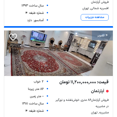
فروش آپارتمان
سال ساخت 1393
افسریه شمالی, تهران
شماره طبقه: 4
مشاهده جزییات
آسانسور: دارد
4 تصویر
قیمت: 11,200,000,000 تومان
2 خواب
86 متر زیربنا
آپارتمان
-- متر زمین
فروش آپارتمان۸۶ متری خوش‌نقشه و نورگیر
سال ساخت 1381
در مشیریه
شماره طبقه: 4
مشیریه, تهران