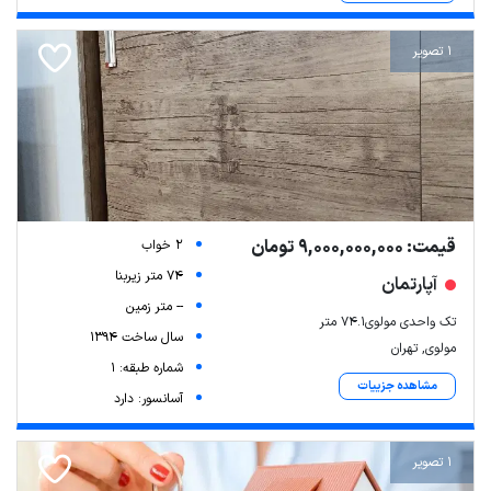
1 تصویر
قیمت: 9,000,000,000 تومان
2 خواب
74 متر زیربنا
آپارتمان
-- متر زمین
تک واحدی مولوی۷۴.۱ متر
سال ساخت 1394
مولوی, تهران
شماره طبقه: 1
مشاهده جزییات
آسانسور: دارد
1 تصویر