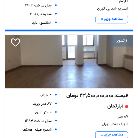
اپارتمان
سال ساخت 1403
افسریه شمالی, تهران
شماره طبقه: 4
مشاهده جزییات
آسانسور: دارد
1 تصویر
قیمت: 23,500,000,000 تومان
2 خواب
87 متر زیربنا
آپارتمان
-- متر زمین
۸۷ متر
سال ساخت 1384
شهرک نفت, تهران
شماره طبقه: همکف
مشاهده جزییات