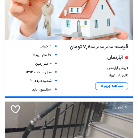
قیمت: 7,800,000,000 تومان
2 خواب
60 متر زیربنا
آپارتمان
-- متر زمین
فروش آپارتمان
سال ساخت 1392
نازی‌آباد, تهران
شماره طبقه: 2
مشاهده جزییات
آسانسور: دارد
4 تصویر