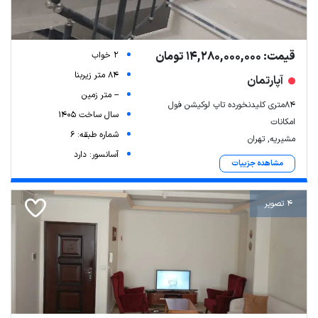
قیمت: 14,280,000,000 تومان
2 خواب
84 متر زیربنا
آپارتمان
-- متر زمین
۸۴متری کلیدنخورده تاپ لوکیشن فول
سال ساخت 1405
امکانات
شماره طبقه: 6
مشیریه, تهران
آسانسور: دارد
مشاهده جزییات
4 تصویر