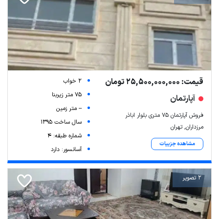
قیمت: 25,500,000,000 تومان
2 خواب
75 متر زیربنا
آپارتمان
-- متر زمین
فروش آپارتمان ۷۵ متری بلوار اباذر
سال ساخت 1395
مرزداران, تهران
شماره طبقه: 4
مشاهده جزییات
آسانسور: دارد
2 تصویر