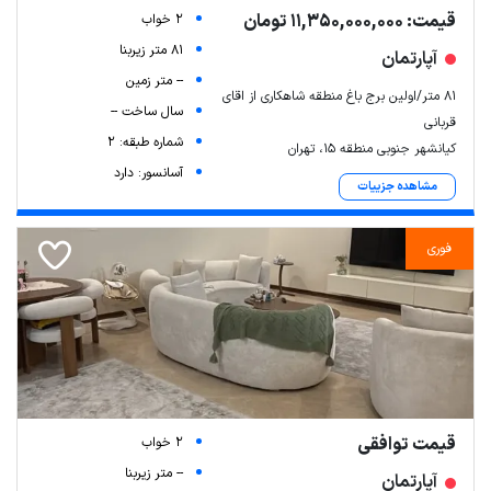
قیمت: 11,350,000,000 تومان
2 خواب
81 متر زیربنا
آپارتمان
-- متر زمین
۸۱ متر/اولین برج باغ منطقه شاهکاری از اقای
سال ساخت --
قربانی
شماره طبقه: 2
کیانشهر جنوبی منطقه 15، تهران
آسانسور: دارد
مشاهده جزییات
فوری
قیمت توافقی
2 خواب
-- متر زیربنا
آپارتمان