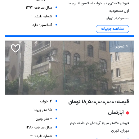
فروش۷۴متری دو خواب اسانسور انباری ط
سال ساخت 1392
اول مسعودیه
شماره طبقه: 1
مسعودیه, تهران
آسانسور: دارد
مشاهده جزییات
4 تصویر
قیمت: 18,500,000,000 تومان
2 خواب
95 متر زیربنا
آپارتمان
-- متر زمین
فروش ۷۰متر مربع آپارتمان در طبقه دوم
سال ساخت 1386
مهران, تهران
شماره طبقه: 4