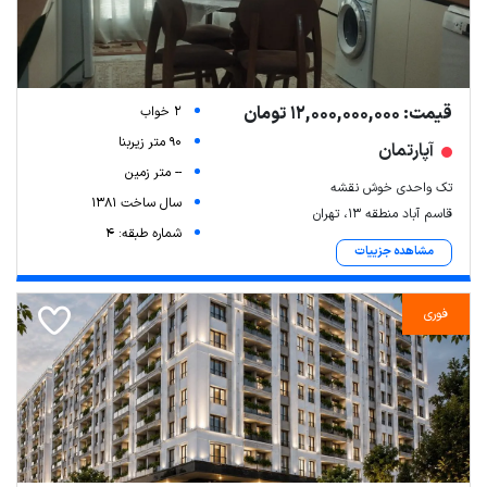
قیمت: 12,000,000,000 تومان
2 خواب
90 متر زیربنا
آپارتمان
-- متر زمین
تک واحدی خوش نقشه
سال ساخت 1381
قاسم آباد منطقه 13، تهران
شماره طبقه: 4
مشاهده جزییات
فوری