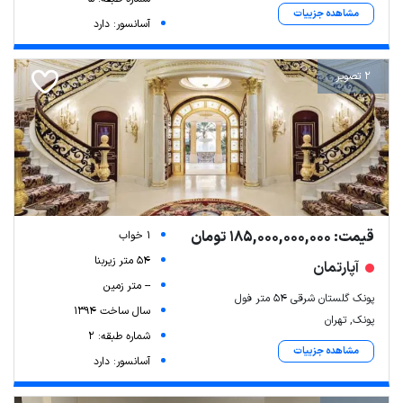
مشاهده جزییات
آسانسور: دارد
2 تصویر
قیمت: 185,000,000,000 تومان
1 خواب
54 متر زیربنا
آپارتمان
-- متر زمین
پونک گلستان شرقی ۵۴ متر فول
سال ساخت 1394
پونک, تهران
شماره طبقه: 2
مشاهده جزییات
آسانسور: دارد