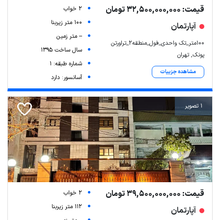
قیمت: 32,500,000,000 تومان
2 خواب
100 متر زیربنا
آپارتمان
-- متر زمین
۱۰۰متر_تک واحدی_فول_منطقه۲_تراورتن
سال ساخت 1395
پونک, تهران
شماره طبقه: 1
مشاهده جزییات
آسانسور: دارد
1 تصویر
قیمت: 39,500,000,000 تومان
2 خواب
112 متر زیربنا
آپارتمان