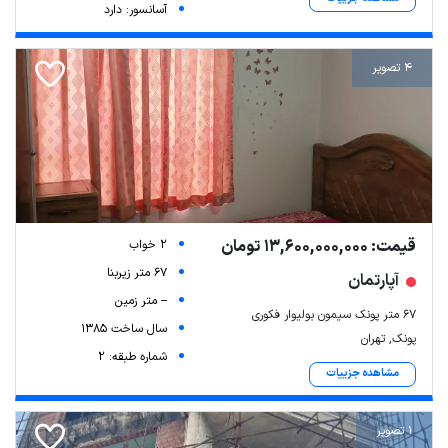
آسانسور: دارد
4 تصویر
قیمت: 13,600,000,000 تومان
2 خواب
67 متر زیربنا
آپارتمان
-- متر زمین
67 متر پونک سیمون بولیوار فکوری
سال ساخت 1385
پونک, تهران
شماره طبقه: 2
مشاهده جزییات
1 تصویر