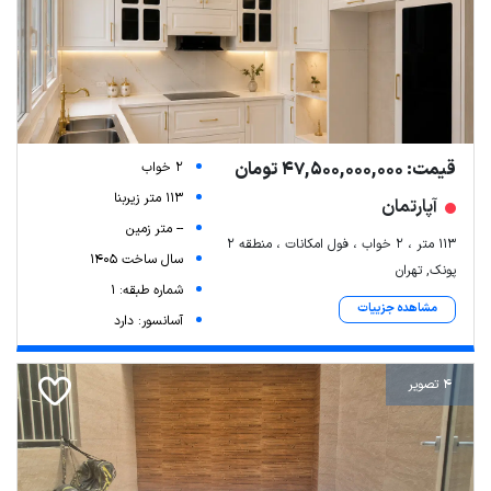
قیمت: 47,500,000,000 تومان
2 خواب
113 متر زیربنا
آپارتمان
-- متر زمین
113 متر ، 2 خواب ، فول امکانات ، منطقه 2
سال ساخت 1405
پونک, تهران
شماره طبقه: 1
مشاهده جزییات
آسانسور: دارد
4 تصویر