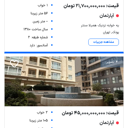
قیمت: 21,700,000,000 تومان
1 خواب
56 متر زیربنا
آپارتمان
-- متر زمین
یه خوابه نزدیک همیلا سنتر
سال ساخت 1380
پونک, تهران
شماره طبقه: 2
مشاهده جزییات
آسانسور: دارد
4 تصویر
قیمت: 45,000,000,000 تومان
2 خواب
105 متر زیربنا
آپارتمان