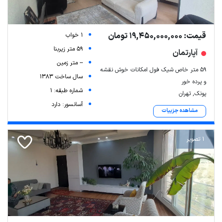
قیمت: 19,450,000,000 تومان
1 خواب
59 متر زیربنا
آپارتمان
-- متر زمین
۵۹ متر خاص شیک فول امکانات خوش نقشه
سال ساخت 1383
و پرده خور
شماره طبقه: 1
پونک, تهران
آسانسور: دارد
مشاهده جزییات
1 تصویر