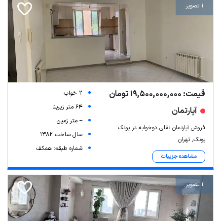
1 تصویر
قیمت: 19,500,000,000 تومان
2 خواب
64 متر زیربنا
آپارتمان
-- متر زمین
فروش آپارتمان نقلی دوخوابه در پونک
سال ساخت 1382
پونک, تهران
شماره طبقه: همکف
مشاهده جزییات
1 تصویر