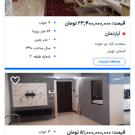
قیمت: 23,400,000,000 تومان
2 خواب
76 متر زیربنا
آپارتمان
-- متر زمین
سعادت آباد دو خوابه
سال ساخت 1390
آسمان, تهران
شماره طبقه: 2
مشاهده جزییات
2 تصویر
قیمت: 51,000,000,000 تومان
3 خواب