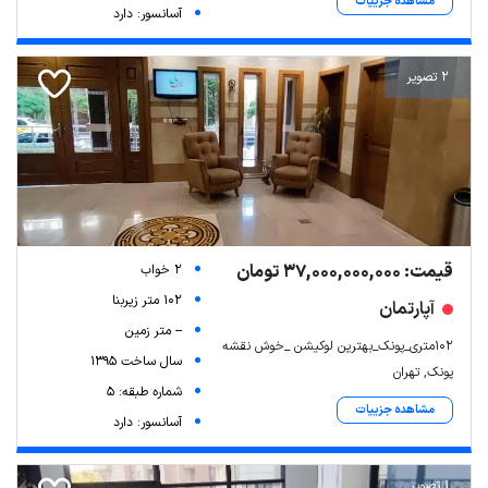
مشاهده جزییات
آسانسور: دارد
2 تصویر
قیمت: 37,000,000,000 تومان
2 خواب
102 متر زیربنا
آپارتمان
-- متر زمین
۱۰۲متری_پونک_بهترین لوکیشن _خوش نقشه
سال ساخت 1395
پونک, تهران
شماره طبقه: 5
مشاهده جزییات
آسانسور: دارد
1 تصویر