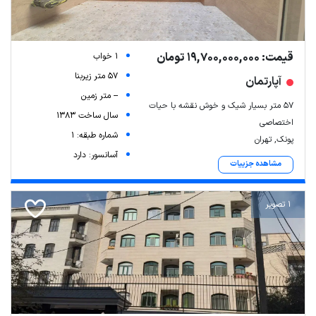
قیمت: 19,700,000,000 تومان
1 خواب
57 متر زیربنا
آپارتمان
-- متر زمین
۵۷ متر بسیار شیک و خوش نقشه با حیات
سال ساخت 1383
اختصاصی
شماره طبقه: 1
پونک, تهران
آسانسور: دارد
مشاهده جزییات
1 تصویر