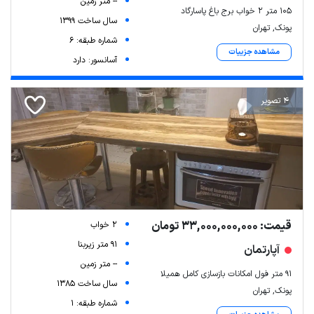
-- متر زمین
۱۰۵ متر ۲ خواب برج باغ پاسارگاد
سال ساخت 1399
پونک, تهران
شماره طبقه: 6
مشاهده جزییات
آسانسور: دارد
4 تصویر
قیمت: 33,000,000,000 تومان
2 خواب
91 متر زیربنا
آپارتمان
-- متر زمین
۹۱ متر فول امکانات بازسازی کامل همیلا
سال ساخت 1385
پونک, تهران
شماره طبقه: 1