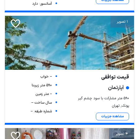
مشاهده جزییات
آسانسور: دارد
1 تصویر
قیمت توافقی
-- خواب
590 متر زیربنا
آپارتمان
-- متر زمین
۵۹۰ متر مشارکت با سود چشم گیر
سال ساخت --
پونک, تهران
شماره طبقه: --
مشاهده جزییات
4 تصویر