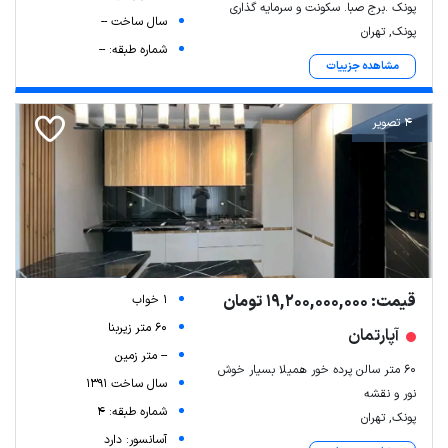
پونک .برج صبا. سکونت و سرمایه گذاری
سال ساخت --
پونک, تهران
شماره طبقه: --
مشاهده جزییات
4 تصویر
Leaflet
| Map data ©
ariamarz.com
قیمت: 19,200,000,000 تومان
1 خواب
60 متر زیربنا
آپارتمان
-- متر زمین
۶۰ متر سالن پرده خور همیلا بسیار خوش
سال ساخت 1391
نور و نقشه
شماره طبقه: 4
پونک, تهران
آسانسور: دارد