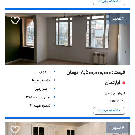
مشاهده جزییات
2 تصویر
قیمت: 18,500,000,000 تومان
2 خواب
87 متر زیربنا
آپارتمان
-- متر زمین
فروش اپارتمان
سال ساخت 1378
پونک, تهران
شماره طبقه: 4
مشاهده جزییات
4 تصویر