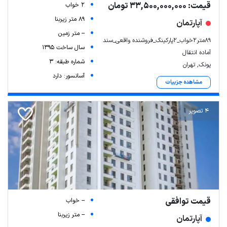
قیمت: 33,500,000,000 تومان
2 خواب
89 متر زیربنا
آپارتمان
-- متر زمین
89متر2خواب_2پارکینگ_فروشنده واقعی_سند
سال ساخت 1395
آماده انتقال
شماره طبقه: 3
پونک, تهران
آسانسور: دارد
مشاهده جزییات
4 تصویر
قیمت توافقی
-- خواب
-- متر زیربنا
آپارتمان