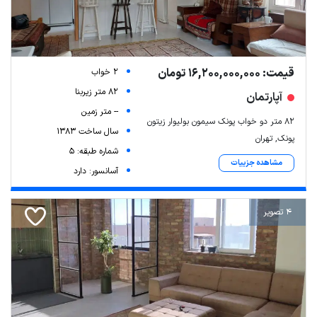
قیمت: 16,200,000,000 تومان
2 خواب
82 متر زیربنا
آپارتمان
-- متر زمین
82 متر دو خواب پونک سیمون بولیوار زیتون
سال ساخت 1383
پونک, تهران
شماره طبقه: 5
مشاهده جزییات
آسانسور: دارد
4 تصویر