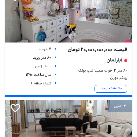
قیمت: 20,000,000,000 تومان
2 خواب
80 متر زیربنا
آپارتمان
-- متر زمین
۸۰ متر ۲ خواب همیلا قلب پونک
سال ساخت 1390
پونک, تهران
شماره طبقه: 1
مشاهده جزییات
4 تصویر