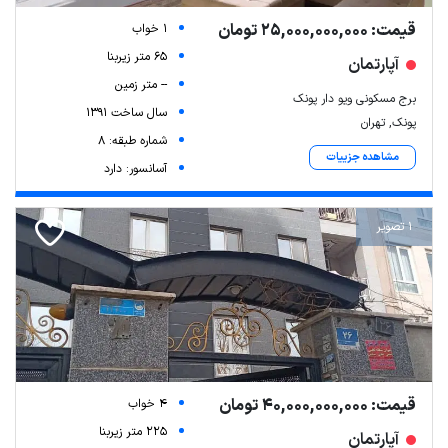
قیمت: 25,000,000,000 تومان
1 خواب
65 متر زیربنا
آپارتمان
-- متر زمین
برج مسکونی ویو دار پونک
سال ساخت 1391
پونک, تهران
شماره طبقه: 8
مشاهده جزییات
آسانسور: دارد
1 تصویر
قیمت: 40,000,000,000 تومان
4 خواب
225 متر زیربنا
آپارتمان