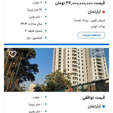
قیمت: 36,000,000,000 تومان
2 خواب
92 متر زیربنا
آپارتمان
-- متر زمین
فروش فوری ، پونک همیلا
سال ساخت 1404
پونک, تهران
شماره طبقه: 6
مشاهده جزییات
آسانسور: دارد
2 تصویر
قیمت توافقی
-- خواب
-- متر زیربنا
آپارتمان
-- متر زمین