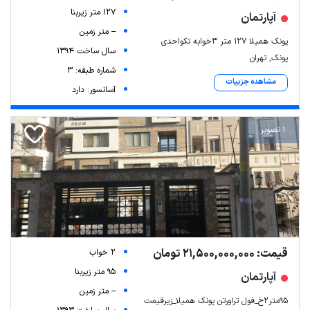
127 متر زیربنا
آپارتمان
-- متر زمین
پونک همیلا ۱۲۷ متر ۳خوابه تکواحدی
سال ساخت 1394
پونک, تهران
شماره طبقه: 3
مشاهده جزییات
آسانسور: دارد
1 تصویر
قیمت: 21,500,000,000 تومان
2 خواب
95 متر زیربنا
آپارتمان
-- متر زمین
۹۵متر۲خ_فول تراورتن پونک همیلا_زیرقیمت