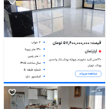
قیمت: 57,600,000,000 تومان
2 خواب
130 متر زیربنا
آپارتمان
-- متر زمین
۱۳۰متر_کلید نخورده_چهاراه پونک_تک واحدی
سال ساخت 1405
پونک, تهران
شماره طبقه: 5
مشاهده جزییات
آسانسور: دارد
4 تصویر