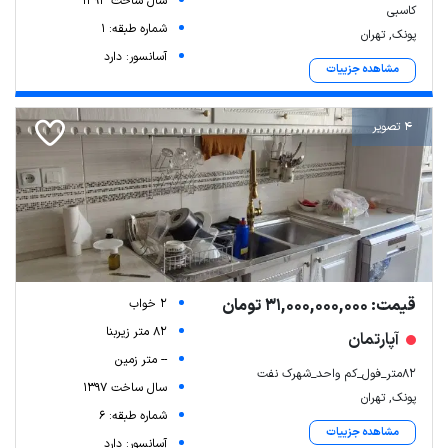
سال ساخت 1393
کاسبی
شماره طبقه: 1
پونک, تهران
آسانسور: دارد
مشاهده جزییات
4 تصویر
قیمت: 31,000,000,000 تومان
2 خواب
82 متر زیربنا
آپارتمان
-- متر زمین
82متر_فول_کم واحد_شهرک نفت
سال ساخت 1397
پونک, تهران
شماره طبقه: 6
مشاهده جزییات
آسانسور: دارد