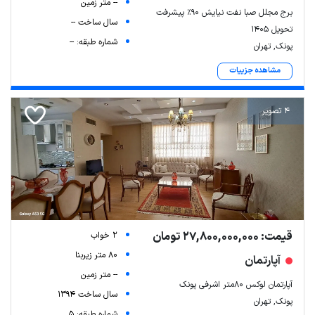
-- متر زمین
برج مجلل صبا نفت نیایش ۹۰٪ پیشرفت
سال ساخت --
تحویل ۱۴۰۵
شماره طبقه: --
پونک, تهران
مشاهده جزییات
4 تصویر
قیمت: 27,800,000,000 تومان
2 خواب
80 متر زیربنا
آپارتمان
-- متر زمین
آپارتمان لوکس ۸۰متر اشرفی پونک
سال ساخت 1394
پونک, تهران
شماره طبقه: 5