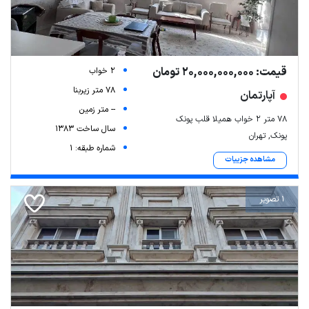
قیمت: 20,000,000,000 تومان
2 خواب
78 متر زیربنا
آپارتمان
-- متر زمین
۷۸ متر ۲ خواب همیلا قلب پونک
سال ساخت 1383
پونک, تهران
شماره طبقه: 1
مشاهده جزییات
1 تصویر