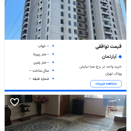
قیمت توافقی
-- خواب
-- متر زیربنا
آپارتمان
-- متر زمین
خرید واحد در برج صبا نیایش
سال ساخت --
پونک, تهران
شماره طبقه: --
مشاهده جزییات
4 تصویر