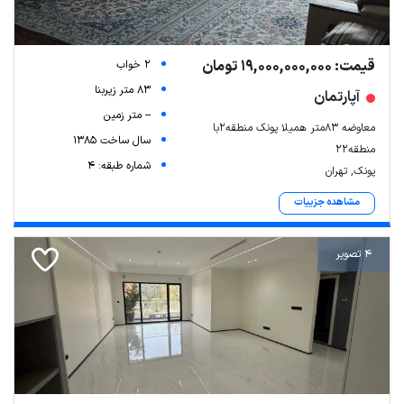
قیمت: 19,000,000,000 تومان
2 خواب
83 متر زیربنا
آپارتمان
-- متر زمین
معاوضه 83متر همیلا پونک منطقه2با
سال ساخت 1385
منطقه22
شماره طبقه: 4
پونک, تهران
مشاهده جزییات
4 تصویر