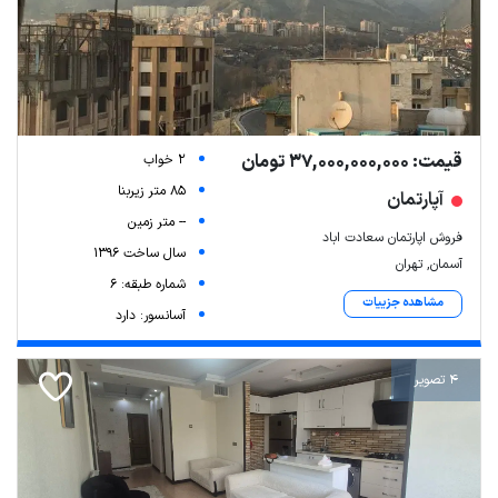
قیمت: 37,000,000,000 تومان
2 خواب
85 متر زیربنا
آپارتمان
-- متر زمین
فروش اپارتمان سعادت اباد
سال ساخت 1396
آسمان, تهران
شماره طبقه: 6
مشاهده جزییات
آسانسور: دارد
4 تصویر