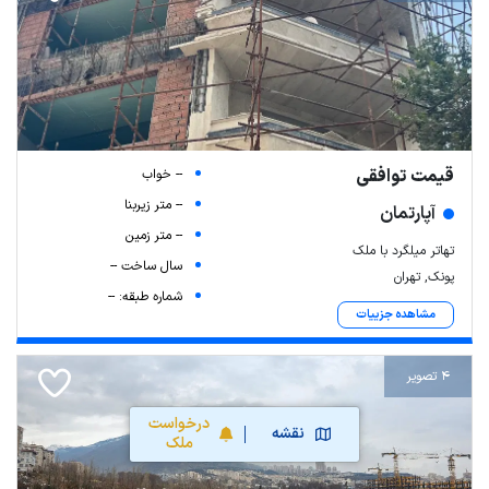
قیمت توافقی
-- خواب
-- متر زیربنا
آپارتمان
-- متر زمین
تهاتر میلگرد با ملک
سال ساخت --
پونک, تهران
شماره طبقه: --
مشاهده جزییات
4 تصویر
درخواست
نقشه
ملک