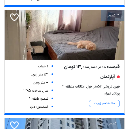
3 تصویر
قیمت: 13,000,000,000 تومان
1 خواب
52 متر زیربنا
آپارتمان
-- متر زمین
فوری فروشی ۵۲متر فول امکانات منطقه ۲
سال ساخت 1385
پونک, تهران
شماره طبقه: 1
مشاهده جزییات
آسانسور: دارد
1 تصویر