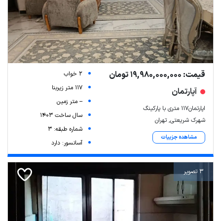
قیمت: 19,980,000,000 تومان
2 خواب
117 متر زیربنا
آپارتمان
-- متر زمین
اپارتمان۱۱۷ متری با پارکینگ
سال ساخت 1403
شهرک شریعتی, تهران
شماره طبقه: 3
مشاهده جزییات
آسانسور: دارد
3 تصویر