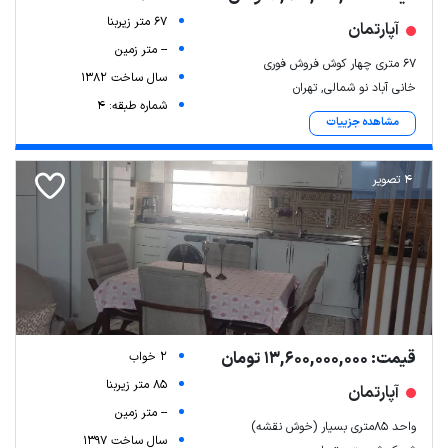
67 متر زیربنا
آپارتمان
-- متر زمین
۶۷ متری چهار کوش فروش فوری
سال ساخت 1382
خانی آباد نو شمالی, تهران
شماره طبقه: 4
مشاهده جزییات
4 تصویر
قیمت: 13,600,000,000 تومان
2 خواب
85 متر زیربنا
آپارتمان
-- متر زمین
واحد ۸۵متری بسیار (خوش نقشه)
سال ساخت 1397