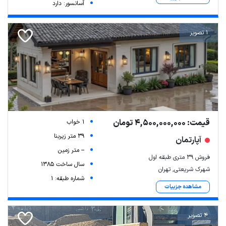
آسانسور: دارد
1 تصویر
قیمت: 4,500,000,000 تومان
1 خواب
39 متر زیربنا
آپارتمان
-- متر زمین
فروش ۳۹ متری طبقه اول
سال ساخت 1385
شهرک شریعتی, تهران
شماره طبقه: 1
مشاهده جزییات
4 تصویر