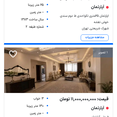
65 متر زیربنا
آپارتمان
-- متر زمین
اپارتمان ۶۵متری تکواحدی ط دوم سندی
سال ساخت 1383
خوش نقشه
شماره طبقه: 2
شهرک شریعتی, تهران
مشاهده جزییات
1 تصویر
قیمت: 11,000,000,000 تومان
3 خواب
130 متر زیربنا
آپارتمان
-- متر زمین
فروش آپارتمان