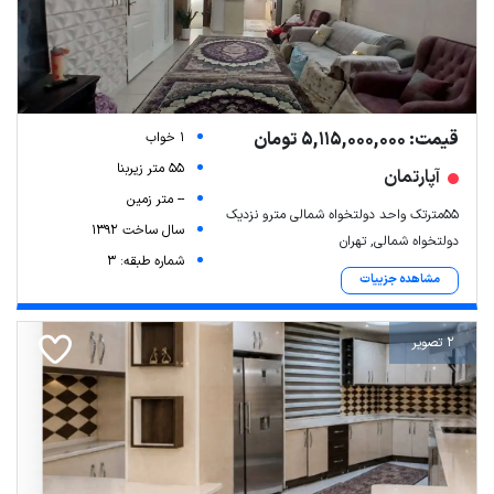
قیمت: 5,115,000,000 تومان
1 خواب
55 متر زیربنا
آپارتمان
-- متر زمین
55مترتک واحد دولتخواه شمالی مترو نزدیک
سال ساخت 1392
دولتخواه شمالی, تهران
شماره طبقه: 3
مشاهده جزییات
2 تصویر