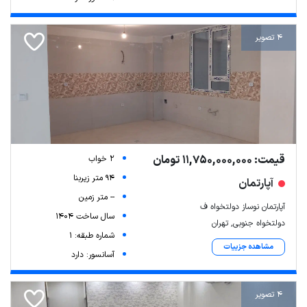
4 تصویر
قیمت: 11,750,000,000 تومان
2 خواب
94 متر زیربنا
آپارتمان
-- متر زمین
آپارتمان نوساز دولتخواه ف
سال ساخت 1404
دولتخواه جنوبی, تهران
شماره طبقه: 1
مشاهده جزییات
آسانسور: دارد
4 تصویر