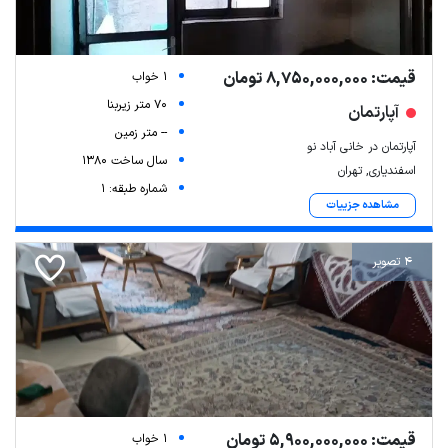
قیمت: 8,750,000,000 تومان
1 خواب
70 متر زیربنا
آپارتمان
-- متر زمین
آپارتمان در خانی آباد نو
سال ساخت 1380
اسفندیاری, تهران
شماره طبقه: 1
مشاهده جزییات
4 تصویر
قیمت: 5,900,000,000 تومان
1 خواب