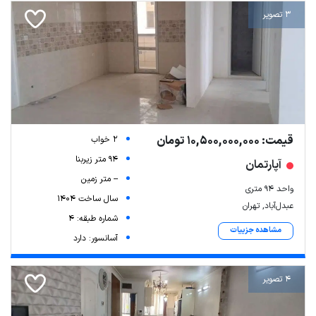
3 تصویر
قیمت: 10,500,000,000 تومان
2 خواب
94 متر زیربنا
آپارتمان
-- متر زمین
واحد 94 متری
سال ساخت 1404
عبدل‌آباد, تهران
شماره طبقه: 4
مشاهده جزییات
آسانسور: دارد
4 تصویر