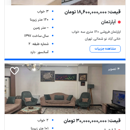
قیمت: 18,600,000,000 تومان
3 خواب
120 متر زیربنا
آپارتمان
-- متر زمین
اپارتمان فروشی ۱۲۰ متری سه خواب
سال ساخت 1397
خانی آباد نو شمالی, تهران
شماره طبقه: 2
مشاهده جزییات
آسانسور: دارد
4 تصویر
قیمت: 30,000,000,000 تومان
2 خواب
101 متر زیربنا