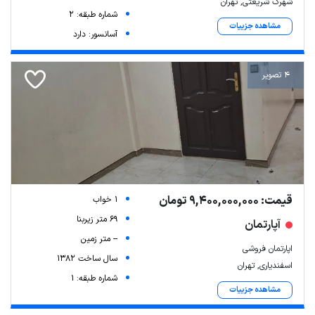
شهرک شریعتی, تهران
شماره طبقه: 2
مشاهده جزییات
آسانسور: دارد
4 تصویر
قیمت: 9,400,000,000 تومان
1 خواب
69 متر زیربنا
آپارتمان
-- متر زمین
اپارتمان فروشی
سال ساخت 1382
اسفندیاری, تهران
شماره طبقه: 1
مشاهده جزییات