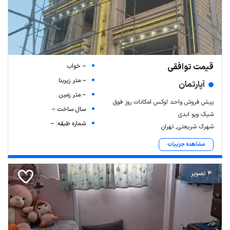
قیمت توافقی
-- خواب
-- متر زیربنا
آپارتمان
-- متر زمین
پیش فروش واحد لوکس امکانات روز فوق
سال ساخت --
شیک ویو ابدی
شماره طبقه: --
شهرک شریعتی, تهران
مشاهده جزییات
4 تصویر