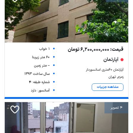
قیمت: 6,200,000,000 تومان
1 خواب
60 متر زیربنا
آپارتمان
-- متر زمین
آپارتمان 60متری اسانسوردار
سال ساخت 1393
زمزم, تهران
شماره طبقه: 4
مشاهده جزییات
آسانسور: دارد
4 تصویر