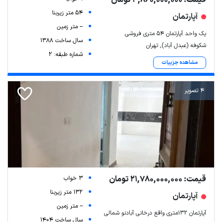
54 متر زیربنا
آپارتمان
-- متر زمین
یک واحد آپارتمان ۵۴ متری فروشی
سال ساخت 1388
شکوفه (عبدل آباد), تهران
شماره طبقه: 2
مشاهده جزییات
4 تصویر
Leaflet
| Map data ©
ariamarz.com
قیمت: 21,780,000,000 تومان
3 خواب
132 متر زیربنا
آپارتمان
-- متر زمین
آپارتمان 132متری واقع درخانی آبادنو شمالی
سال ساخت 1404