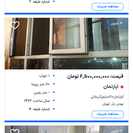
شماره طبقه: 2
مشاهده جزییات
4 تصویر
قیمت: 6,500,000,000 تومان
1 خواب
110 متر زیربنا
آپارتمان
-- متر زمین
آپارتمان110مترنورگیرعالی
سال ساخت 1372
بهمن یار, تهران
شماره طبقه: 4
مشاهده جزییات
3 تصویر