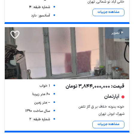
خانی آباد نو شمالی, تهران
شماره طبقه: 4
مشاهده جزییات
آسانسور: دارد
4 تصویر
قیمت: 3,844,000,000 تومان
1 خواب
60 متر زیربنا
آپارتمان
-- متر زمین
خونه بدونه خلاف بر ق گاز تلفن
سال ساخت 1390
شهرک ابوذر, تهران
شماره طبقه: 2
مشاهده جزییات