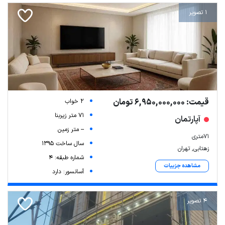
1 تصویر
قیمت: 6,950,000,000 تومان
2 خواب
71 متر زیربنا
آپارتمان
-- متر زمین
71متری
سال ساخت 1395
زهتابی, تهران
شماره طبقه: 4
مشاهده جزییات
آسانسور: دارد
4 تصویر