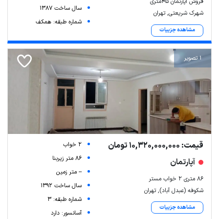
فروش آپارتمان ۴۵متری
سال ساخت 1387
شهرک شریعتی, تهران
شماره طبقه: همکف
مشاهده جزییات
1 تصویر
قیمت: 10,320,000,000 تومان
2 خواب
86 متر زیربنا
آپارتمان
-- متر زمین
۸۶ متری ۲ خواب مستر
سال ساخت 1392
شکوفه (عبدل آباد), تهران
شماره طبقه: 3
مشاهده جزییات
آسانسور: دارد