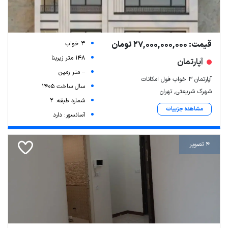
قیمت: 27,000,000,000 تومان
3 خواب
148 متر زیربنا
آپارتمان
-- متر زمین
آپارتمان ۳ خواب فول امکانات
سال ساخت 1405
شهرک شریعتی, تهران
شماره طبقه: 2
مشاهده جزییات
آسانسور: دارد
4 تصویر