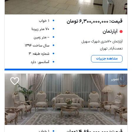
قیمت: 6,300,000,000 تومان
1 خواب
70 متر زیربنا
آپارتمان
-- متر زمین
آپارتمان ۷۰متری شهرک سهیل
سال ساخت 1396
نعمت‌آباد, تهران
شماره طبقه: 3
مشاهده جزییات
آسانسور: دارد
1 تصویر
قیمت: 4,860,000,000 تومان
1 خواب