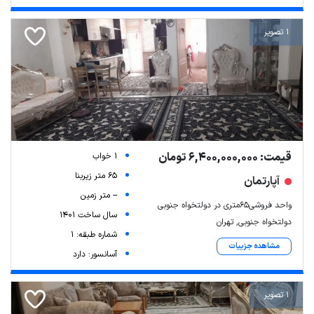
1 تصویر
قیمت: 6,400,000,000 تومان
1 خواب
65 متر زیربنا
آپارتمان
-- متر زمین
واحد فروشی۶۵متری در دولتخواه جنوبی
سال ساخت 1401
دولتخواه جنوبی, تهران
شماره طبقه: 1
مشاهده جزییات
آسانسور: دارد
1 تصویر