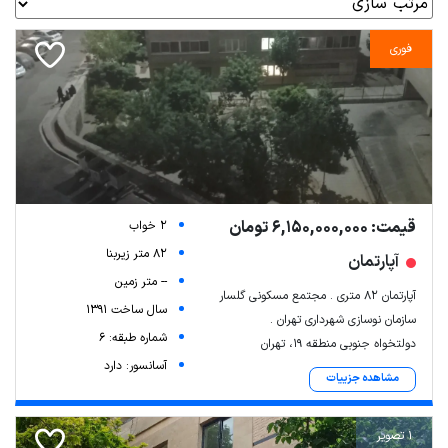
فوری
قیمت: 6,150,000,000 تومان
2 خواب
82 متر زیربنا
آپارتمان
-- متر زمین
آپارتمان ۸۲ متری . مجتمع مسکونی گلسار ‌
سال ساخت 1391
سازمان نوسازی شهرداری تهران .
شماره طبقه: 6
دولتخواه جنوبی منطقه 19، تهران
آسانسور: دارد
مشاهده جزییات
1 تصویر