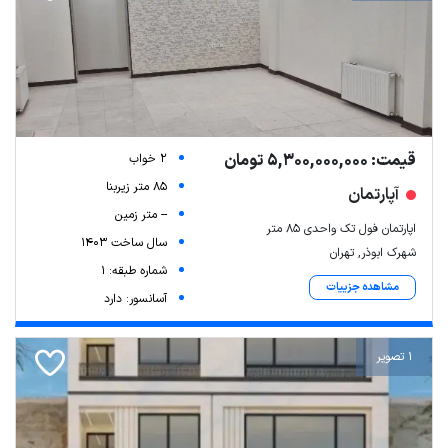
قیمت: 5,300,000,000 تومان
2 خواب
85 متر زیربنا
آپارتمان
-- متر زمین
اپارتمان فول تک واحدی ۸۵ متر
سال ساخت 1403
شهرک ابوذر, تهران
شماره طبقه: 1
مشاهده جزییات
آسانسور: دارد
1 تصویر