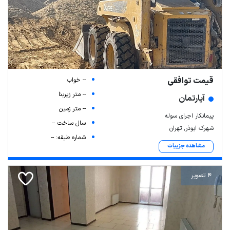
قیمت توافقی
-- خواب
-- متر زیربنا
آپارتمان
-- متر زمین
پیمانکار اجرای سوله
سال ساخت --
شهرک ابوذر, تهران
شماره طبقه: --
مشاهده جزییات
4 تصویر