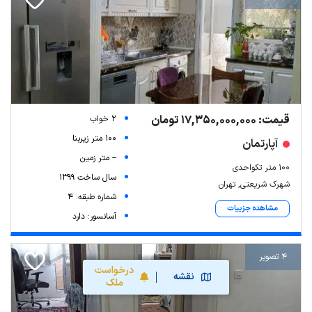
قیمت: 17,350,000,000 تومان
2 خواب
100 متر زیربنا
آپارتمان
-- متر زمین
۱۰۰ متر تکواحدی
سال ساخت 1399
شهرک شریعتی, تهران
شماره طبقه: 4
مشاهده جزییات
آسانسور: دارد
4 تصویر
درخواست
نقشه
ملک