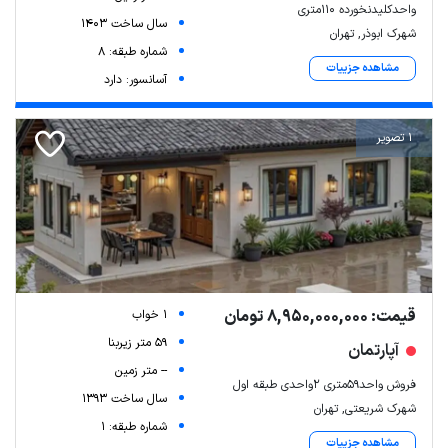
واحدکلیدنخورده 110متری
سال ساخت 1403
شهرک ابوذر, تهران
شماره طبقه: 8
مشاهده جزییات
آسانسور: دارد
1 تصویر
قیمت: 8,950,000,000 تومان
1 خواب
59 متر زیربنا
آپارتمان
-- متر زمین
فروش واحد۵۹متری ۲واحدی طبقه اول
سال ساخت 1393
شهرک شریعتی, تهران
شماره طبقه: 1
مشاهده جزییات