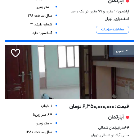
آپارتمان
-- متر زمین
اپارتمان۱۰۱ متری و ۷۹ متری در یک واحد
سال ساخت 1399
اسفندیاری, تهران
شماره طبقه: 3
مشاهده جزییات
آسانسور: دارد
4 تصویر
قیمت: 6,350,000,000 تومان
1 خواب
64 متر زیربنا
آپارتمان
-- متر زمین
64مترآپارتمان شمالی
سال ساخت 1380
خانی آباد نو شمالی, تهران