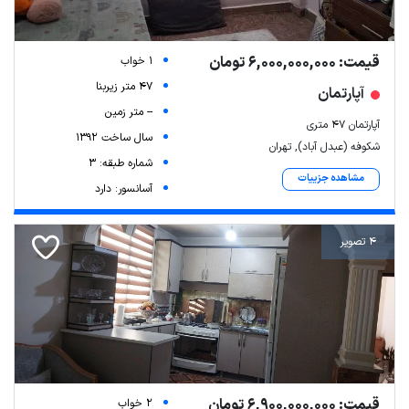
قیمت: 6,000,000,000 تومان
1 خواب
47 متر زیربنا
آپارتمان
-- متر زمین
آپارتمان ۴۷ متری
سال ساخت 1392
شکوفه (عبدل آباد), تهران
شماره طبقه: 3
مشاهده جزییات
آسانسور: دارد
4 تصویر
قیمت: 6,900,000,000 تومان
2 خواب