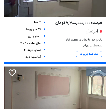
قیمت: 7,300,000,000 تومان
2 خواب
87 متر زیربنا
آپارتمان
-- متر زمین
یک واحد اپارتمان در نعمت اباد
سال ساخت 1402
نعمت‌آباد, تهران
شماره طبقه: 4
مشاهده جزییات
آسانسور: دارد
3 تصویر