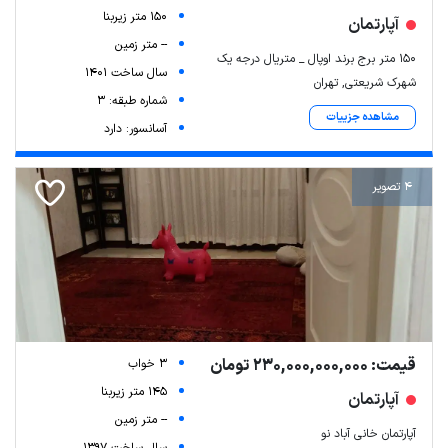
150 متر زیربنا
آپارتمان
-- متر زمین
۱۵۰ متر برج برند اوپال _ متریال درجه یک
سال ساخت 1401
شهرک شریعتی, تهران
شماره طبقه: 3
مشاهده جزییات
آسانسور: دارد
4 تصویر
قیمت: 230,000,000,000 تومان
3 خواب
145 متر زیربنا
آپارتمان
-- متر زمین
آپارتمان خانی آباد نو
سال ساخت 1397