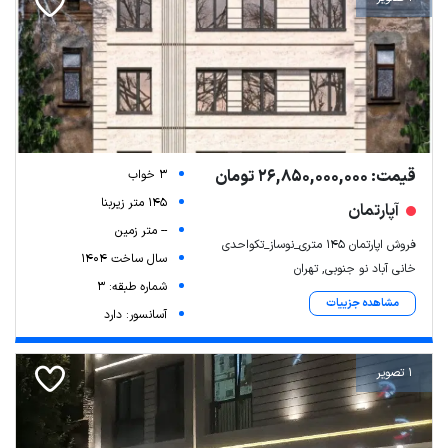
قیمت: 26,850,000,000 تومان
3 خواب
145 متر زیربنا
آپارتمان
-- متر زمین
فروش اپارتمان ۱۴۵ متری_نوساز_تکواحدی
سال ساخت 1404
خانی آباد نو جنوبی, تهران
شماره طبقه: 3
مشاهده جزییات
آسانسور: دارد
1 تصویر