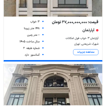
قیمت: 27,000,000,000 تومان
3 خواب
148 متر زیربنا
آپارتمان
-- متر زمین
آپارتمان ۳ خواب فول امکانات
سال ساخت 1405
شهرک شریعتی, تهران
شماره طبقه: 2
مشاهده جزییات
آسانسور: دارد
1 تصویر