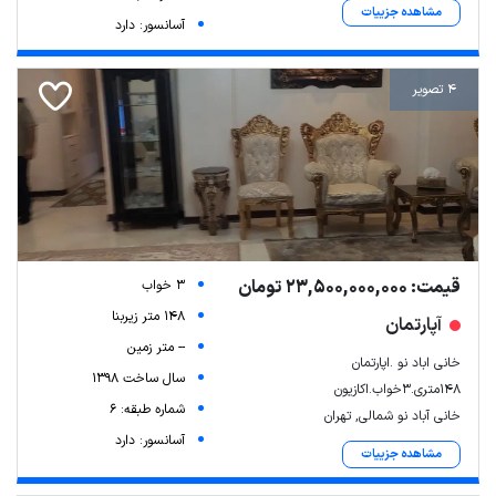
مشاهده جزییات
آسانسور: دارد
4 تصویر
قیمت: 23,500,000,000 تومان
3 خواب
148 متر زیربنا
آپارتمان
-- متر زمین
خانی اباد نو .اپارتمان
سال ساخت 1398
148متری.3خواب.اکازیون
شماره طبقه: 6
خانی آباد نو شمالی, تهران
آسانسور: دارد
مشاهده جزییات