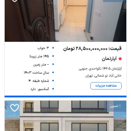
قیمت: 28,500,000,000 تومان
3 خواب
145 متر زیربنا
آپارتمان
-- متر زمین
آپارتمان ۱۴۶.۵ تکواحدی جنوبی
سال ساخت 1403
خانی آباد نو شمالی, تهران
شماره طبقه: 4
مشاهده جزییات
آسانسور: دارد
1 تصویر