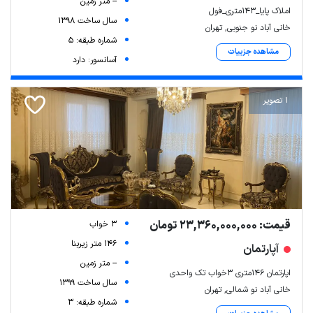
-- متر زمین
املاک پایا_۱۴۳متری_فول
سال ساخت 1398
خانی آباد نو جنوبی, تهران
شماره طبقه: 5
مشاهده جزییات
آسانسور: دارد
1 تصویر
قیمت: 23,360,000,000 تومان
3 خواب
146 متر زیربنا
آپارتمان
-- متر زمین
اپارتمان 146متری 3خواب تک واحدی
سال ساخت 1399
خانی آباد نو شمالی, تهران
شماره طبقه: 3