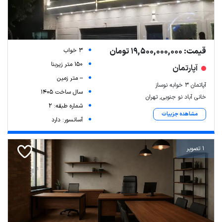
قیمت: 19,500,000,000 تومان
3 خواب
150 متر زیربنا
آپارتمان
-- متر زمین
آپاتمان 3 خوابه نوساز
سال ساخت 1405
خانی آباد نو جنوبی, تهران
شماره طبقه: 2
مشاهده جزییات
آسانسور: دارد
1 تصویر