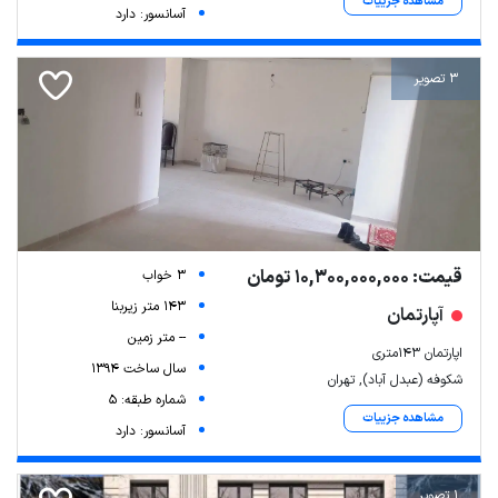
مشاهده جزییات
آسانسور: دارد
3 تصویر
قیمت: 10,300,000,000 تومان
3 خواب
143 متر زیربنا
آپارتمان
-- متر زمین
اپارتمان ۱۴۳متری
سال ساخت 1394
شکوفه (عبدل آباد), تهران
شماره طبقه: 5
مشاهده جزییات
آسانسور: دارد
1 تصویر