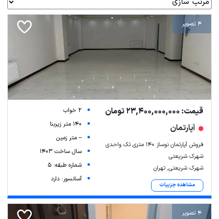
4 تصویر
قیمت: 23,400,000,000 تومان
2 خواب
140 متر زیربنا
آپارتمان
-- متر زمین
فروش آپارتمان نوساز ۱۴۰ متری تک واحدی
سال ساخت 1403
شهرک شریعتی
شماره طبقه: 5
شهرک شریعتی, تهران
آسانسور: دارد
مشاهده جزییات
4 تصویر