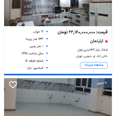
قیمت: 22,160,000,000 تومان
3 خواب
143 متر زیربنا
آپارتمان
-- متر زمین
املاک پایا_۱۴۳متری_فول
سال ساخت 1398
خانی آباد نو جنوبی, تهران
شماره طبقه: 5
مشاهده جزییات
آسانسور: دارد
4 تصویر