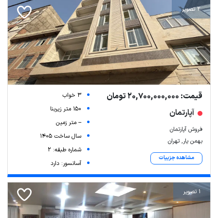
2 تصویر
قیمت: 20,700,000,000 تومان
3 خواب
150 متر زیربنا
آپارتمان
-- متر زمین
فروش آپارتمان
سال ساخت 1405
بهمن یار, تهران
شماره طبقه: 2
مشاهده جزییات
آسانسور: دارد
Leaflet
| Map data ©
ariamarz.com
1 تصویر