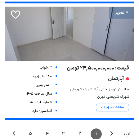
4 تصویر
قیمت: 24,500,000,000 تومان
3 خواب
140 متر زیربنا
آپارتمان
-- متر زمین
۱۴۰ متر نوساز خانی آباد شهرک شریعتی
سال ساخت 1405
شهرک شریعتی, تهران
شماره طبقه: 5
مشاهده جزییات
آسانسور: دارد
5
4
3
2
1
ابتدا