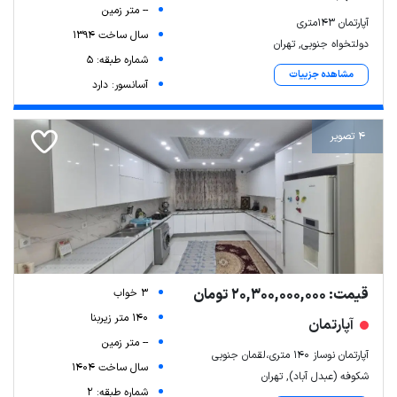
-- متر زمین
آپارتمان 143متری
سال ساخت 1394
دولتخواه جنوبی, تهران
شماره طبقه: 5
مشاهده جزییات
آسانسور: دارد
4 تصویر
قیمت: 20,300,000,000 تومان
3 خواب
140 متر زیربنا
آپارتمان
-- متر زمین
آپارتمان نوساز ۱۴۰ متری،لقمان جنوبی
سال ساخت 1404
شکوفه (عبدل آباد), تهران
شماره طبقه: 2