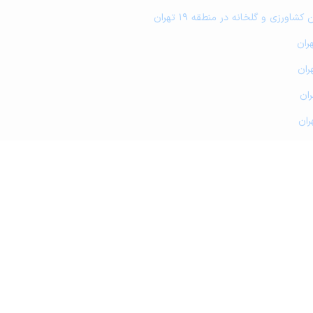
کشاورزی و گلخانه در منطقه 19 تهران
تبلیغات و همکاری با آریامرز
محاسبه آنلاین حق کمیسیون املاک
ین قیمت ملک
قوانین و شرایط استفاده
نقشه سایت