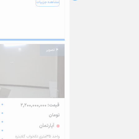
مشاهده جزییات
4 تصویر
قیمت: 2,200,000,000
تومان
آپارتمان
واحد ۳۵متری تکخواب گلابدره