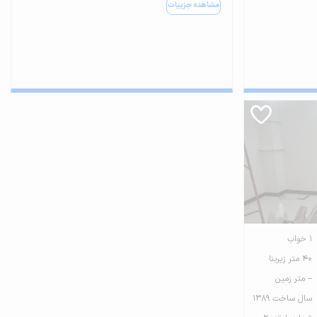
مشاهده جزییات
1 خواب
40 متر زیربنا
-- متر زمین
سال ساخت 1389