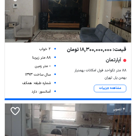
قیمت: 18,300,000,000 تومان
2 خواب
88 متر زیربنا
آپارتمان
-- متر زمین
۸۸ متر تکواحد فول امکانات بهمنیار
سال ساخت 1393
بهمن یار, تهران
شماره طبقه: همکف
مشاهده جزییات
آسانسور: دارد
4 تصویر