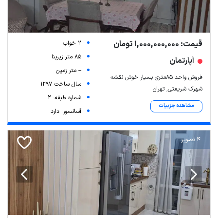
قیمت: 1,000,000,000 تومان
2 خواب
85 متر زیربنا
آپارتمان
-- متر زمین
فروش واحد ۸۵متری بسیار خوش نقشه
سال ساخت 1397
شهرک شریعتی, تهران
شماره طبقه: 2
مشاهده جزییات
آسانسور: دارد
4 تصویر