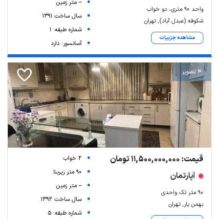
-- متر زمین
واحد 90 متری، دو خواب
سال ساخت 1391
شکوفه (عبدل آباد), تهران
شماره طبقه: 1
مشاهده جزییات
آسانسور: دارد
4 تصویر
قیمت: 11,500,000,000 تومان
2 خواب
90 متر زیربنا
آپارتمان
-- متر زمین
90 متر تک واحدی
سال ساخت 1392
بهمن یار, تهران
شماره طبقه: 5