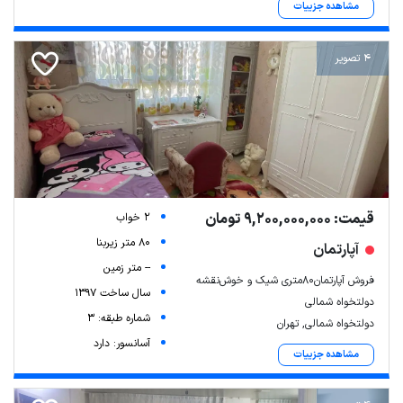
مشاهده جزییات
4 تصویر
قیمت: 9,200,000,000 تومان
2 خواب
80 متر زیربنا
آپارتمان
-- متر زمین
فروش آپارتمان۸۰متری شیک و خوش‌نقشه
سال ساخت 1397
دولتخواه شمالی
شماره طبقه: 3
دولتخواه شمالی, تهران
آسانسور: دارد
مشاهده جزییات