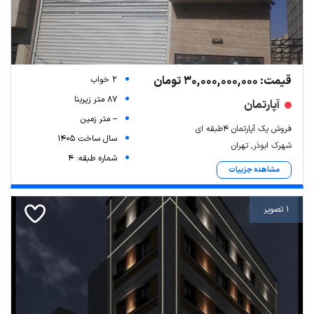
قیمت: 30,000,000,000 تومان
2 خواب
87 متر زیربنا
آپارتمان
-- متر زمین
فروش یک آپارتمان ۴طبقه ای
سال ساخت 1405
شهرک ابوذر, تهران
شماره طبقه: 4
مشاهده جزییات
1 تصویر