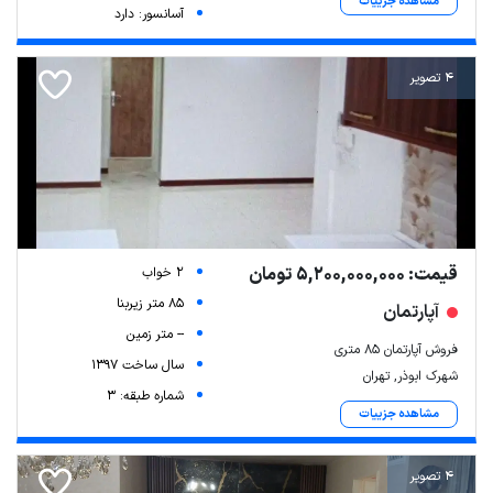
مشاهده جزییات
آسانسور: دارد
4 تصویر
قیمت: 5,200,000,000 تومان
2 خواب
85 متر زیربنا
آپارتمان
-- متر زمین
فروش آپارتمان ۸۵ متری
سال ساخت 1397
شهرک ابوذر, تهران
شماره طبقه: 3
مشاهده جزییات
4 تصویر