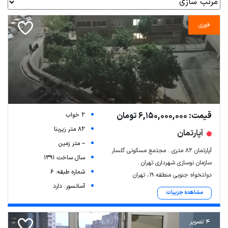
فوری
قیمت: 6,150,000,000 تومان
2 خواب
82 متر زیربنا
آپارتمان
-- متر زمین
آپارتمان ۸۲ متری . مجتمع مسکونی گلسار ‌
سال ساخت 1391
سازمان نوسازی شهرداری تهران .
شماره طبقه: 6
دولتخواه جنوبی منطقه 19، تهران
آسانسور: دارد
مشاهده جزییات
4 تصویر