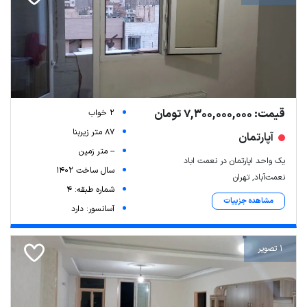
قیمت: 7,300,000,000 تومان
2 خواب
87 متر زیربنا
آپارتمان
-- متر زمین
یک واحد اپارتمان در نعمت اباد
سال ساخت 1402
نعمت‌آباد, تهران
شماره طبقه: 4
مشاهده جزییات
آسانسور: دارد
1 تصویر