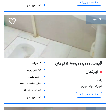
مشاهده جزییات
آسانسور: دارد
4 تصویر
قیمت: 5,800,000,000 تومان
2 خواب
90 متر زیربنا
آپارتمان
-- متر زمین
واحد
سال ساخت 1403
شهرک ابوذر, تهران
شماره طبقه: 4
مشاهده جزییات
آسانسور: دارد