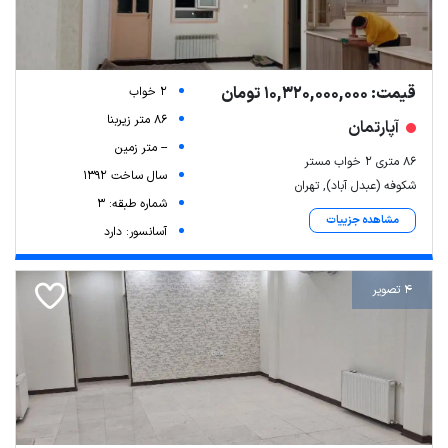
قیمت: 10,320,000,000 تومان
2 خواب
86 متر زیربنا
آپارتمان
-- متر زمین
۸۶ متری ۲ خواب مستر
سال ساخت 1392
شکوفه (عبدل آباد), تهران
شماره طبقه: 3
مشاهده جزییات
آسانسور: دارد
4 تصویر