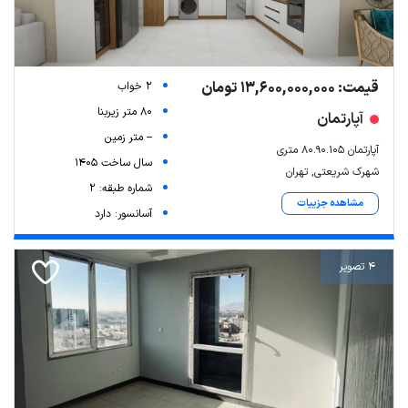
قیمت: 13,600,000,000 تومان
2 خواب
80 متر زیربنا
آپارتمان
-- متر زمین
آپارتمان 80.90.105 متری
سال ساخت 1405
شهرک شریعتی, تهران
شماره طبقه: 2
مشاهده جزییات
آسانسور: دارد
4 تصویر