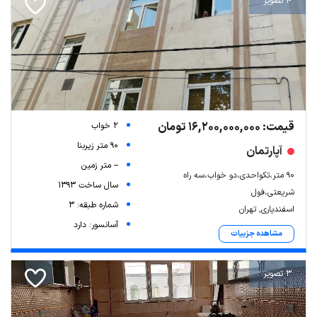
4 تصویر
قیمت: 16,200,000,000 تومان
2 خواب
90 متر زیربنا
آپارتمان
-- متر زمین
90 متر،تکواحدی،دو خواب،سه راه
سال ساخت 1393
شریعتی،فول
شماره طبقه: 3
اسفندیاری, تهران
آسانسور: دارد
مشاهده جزییات
3 تصویر