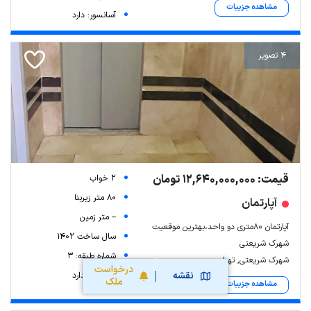
مشاهده جزییات
آسانسور: دارد
4 تصویر
قیمت: 12,640,000,000 تومان
2 خواب
80 متر زیربنا
آپارتمان
-- متر زمین
آپارتمان 80متری دو واحد،بهترین موقعیت
سال ساخت 1402
شهرک شریعتی
شماره طبقه: 3
شهرک شریعتی, تهران
درخواست
نقشه
آسانسور: دارد
ملک
مشاهده جزییات