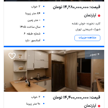
قیمت: 14,280,000,000 تومان
2 خواب
84 متر زیربنا
آپارتمان
-- متر زمین
کلید نخورده خوش نقشه
سال ساخت 1405
شهرک شریعتی, تهران
شماره طبقه: 6
مشاهده جزییات
آسانسور: دارد
4 تصویر
قیمت: 14,400,000,000 تومان
2 خواب
90 متر زیربنا
آپارتمان