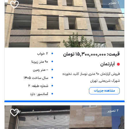
1 تصویر
قیمت: 15,300,000,000 تومان
2 خواب
90 متر زیربنا
آپارتمان
-- متر زمین
فروش آپارتمان ۹۰ متری نوساز کلید نخورده
سال ساخت 1405
شهرک شریعتی, تهران
شماره طبقه: 2
مشاهده جزییات
آسانسور: دارد
2 تصویر