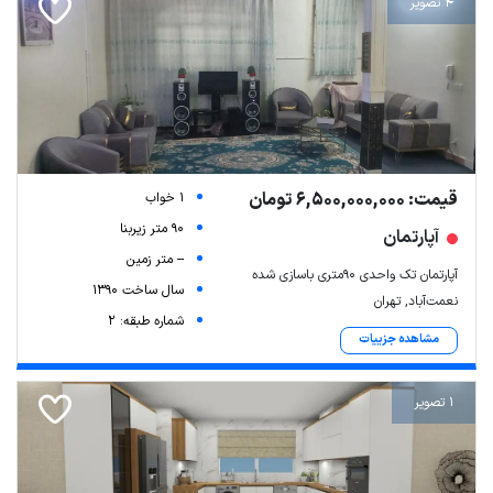
4 تصویر
قیمت: 6,500,000,000 تومان
1 خواب
90 متر زیربنا
آپارتمان
-- متر زمین
آپارتمان تک واحدی ۹۰متری باسازی شده
سال ساخت 1390
نعمت‌آباد, تهران
شماره طبقه: 2
مشاهده جزییات
1 تصویر