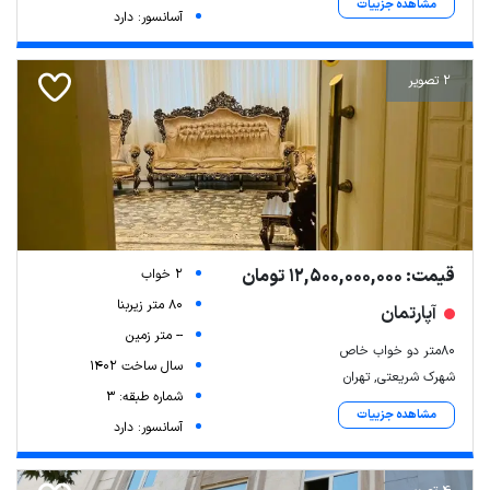
مشاهده جزییات
آسانسور: دارد
2 تصویر
قیمت: 12,500,000,000 تومان
2 خواب
80 متر زیربنا
آپارتمان
-- متر زمین
80متر دو خواب خاص
سال ساخت 1402
شهرک شریعتی, تهران
شماره طبقه: 3
مشاهده جزییات
آسانسور: دارد