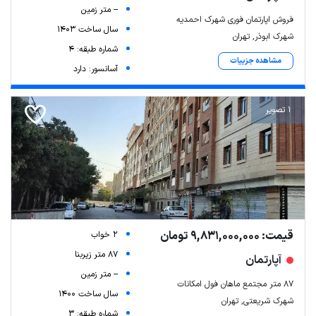
-- متر زمین
فروش اپارتمان فوری شهرک احمدیه
سال ساخت 1403
شهرک ابوذر, تهران
شماره طبقه: 4
مشاهده جزییات
آسانسور: دارد
1 تصویر
قیمت: 9,831,000,000 تومان
2 خواب
87 متر زیربنا
آپارتمان
-- متر زمین
۸۷ متر مجتمع ماهان فول امکانات
سال ساخت 1400
شهرک شریعتی, تهران
شماره طبقه: 3