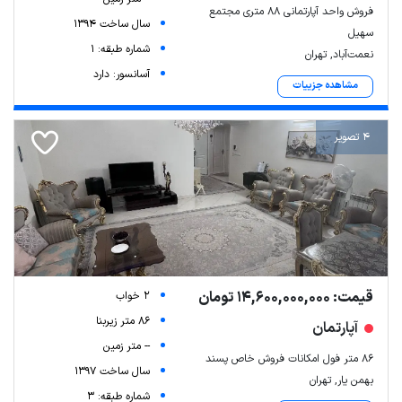
فروش واحد آپارتمانی ۸۸ متری مجتمع
سال ساخت 1394
سهیل
شماره طبقه: 1
نعمت‌آباد, تهران
آسانسور: دارد
مشاهده جزییات
4 تصویر
قیمت: 14,600,000,000 تومان
2 خواب
86 متر زیربنا
آپارتمان
-- متر زمین
۸۶ متر فول امکانات فروش خاص پسند
سال ساخت 1397
بهمن یار, تهران
شماره طبقه: 3