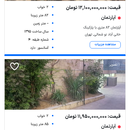
قیمت: 12,100,000,000 تومان
2 خواب
82 متر زیربنا
آپارتمان
-- متر زمین
آپارتمان ۸۲ متری با پارکینگ
سال ساخت 1395
خانی آباد نو شمالی, تهران
شماره طبقه: 4
مشاهده جزییات
آسانسور: دارد
1 تصویر
قیمت: 11,950,000,000 تومان
2 خواب
85 متر زیربنا
آپارتمان