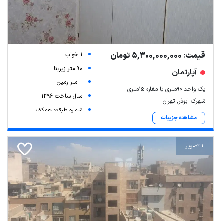
قیمت: 5,300,000,000 تومان
1 خواب
90 متر زیربنا
آپارتمان
-- متر زمین
یک واحد 90متری با مغازه 15متری
سال ساخت 1396
شهرک ابوذر, تهران
شماره طبقه: همکف
مشاهده جزییات
1 تصویر