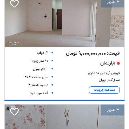
4 تصویر
قیمت: 9,000,000,000 تومان
2 خواب
90 متر زیربنا
آپارتمان
-- متر زمین
فروش آپارتمان ۹۰ متری
سال ساخت 1404
عبدل‌آباد, تهران
شماره طبقه: 2
مشاهده جزییات
آسانسور: دارد
4 تصویر