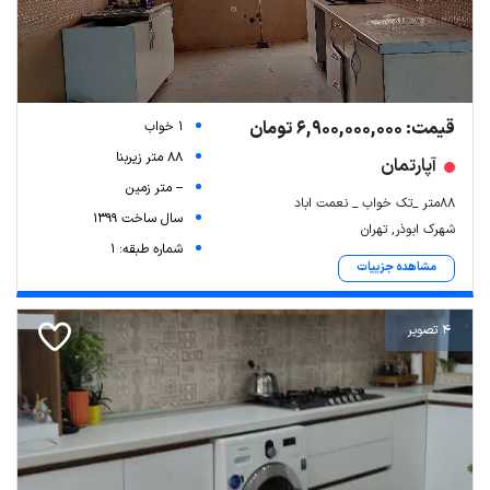
قیمت: 6,900,000,000 تومان
1 خواب
88 متر زیربنا
آپارتمان
-- متر زمین
۸۸متر _تک خواب _ نعمت اباد
سال ساخت 1399
شهرک ابوذر, تهران
شماره طبقه: 1
مشاهده جزییات
4 تصویر