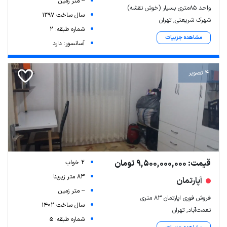
-- متر زمین
واحد ۸۵متری بسیار (خوش نقشه)
سال ساخت 1397
شهرک شریعتی, تهران
شماره طبقه: 2
مشاهده جزییات
آسانسور: دارد
4 تصویر
قیمت: 9,500,000,000 تومان
2 خواب
83 متر زیربنا
آپارتمان
-- متر زمین
فروش فوری اپارتمان ۸۳ متری
سال ساخت 1402
نعمت‌آباد, تهران
شماره طبقه: 5