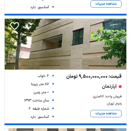
مشاهده جزییات
آسانسور: دارد
1 تصویر
قیمت: 9,500,000,000 تومان
2 خواب
87 متر زیربنا
آپارتمان
-- متر زمین
فروش واحد 87متری
سال ساخت 1393
زمزم, تهران
شماره طبقه: 2
مشاهده جزییات
آسانسور: دارد