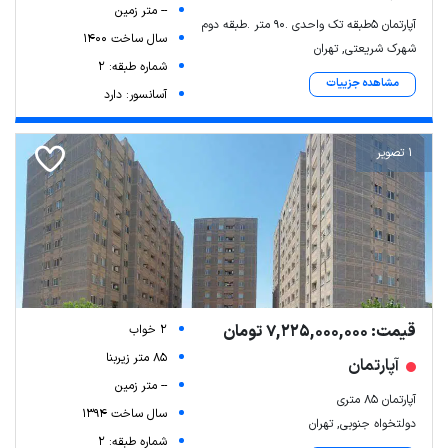
-- متر زمین
آپارتمان 5طبقه تک واحدی .90 متر .طبقه دوم
سال ساخت 1400
شهرک شریعتی, تهران
شماره طبقه: 2
مشاهده جزییات
آسانسور: دارد
1 تصویر
قیمت: 7,225,000,000 تومان
2 خواب
85 متر زیربنا
آپارتمان
-- متر زمین
آپارتمان ۸۵ متری
سال ساخت 1394
دولتخواه جنوبی, تهران
شماره طبقه: 2