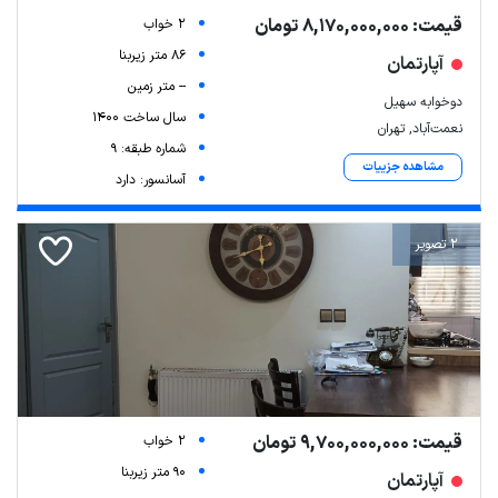
قیمت: 8,170,000,000 تومان
2 خواب
86 متر زیربنا
آپارتمان
-- متر زمین
دوخوابه سهیل
سال ساخت 1400
نعمت‌آباد, تهران
شماره طبقه: 9
مشاهده جزییات
آسانسور: دارد
2 تصویر
Leaflet
| Map data ©
ariamarz.com
قیمت: 9,700,000,000 تومان
2 خواب
90 متر زیربنا
آپارتمان