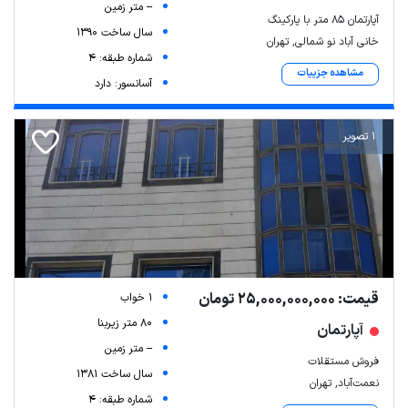
-- متر زمین
آپارتمان ۸۵ متر با پارکینگ
سال ساخت 1390
خانی آباد نو شمالی, تهران
شماره طبقه: 4
مشاهده جزییات
آسانسور: دارد
1 تصویر
قیمت: 25,000,000,000 تومان
1 خواب
80 متر زیربنا
آپارتمان
-- متر زمین
فروش مستقلات
سال ساخت 1381
نعمت‌آباد, تهران
شماره طبقه: 4