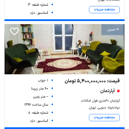
شماره طبقه: 3
مشاهده جزییات
آسانسور: دارد
4 تصویر
قیمت: 5,400,000,000 تومان
1 خواب
60 متر زیربنا
آپارتمان
-- متر زمین
آپارتمان ۶۰متری فول امکانات
سال ساخت 1396
دولتخواه جنوبی, تهران
شماره طبقه: 8
مشاهده جزییات
آسانسور: دارد