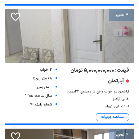
4 تصویر
قیمت: 5,000,000,000 تومان
2 خواب
68 متر زیربنا
آپارتمان
-- متر زمین
آپارتمان دو خواب واقع در مجتمع ۲۲بهمن
سال ساخت 1385
خانی آبادنو
شماره طبقه: 4
اسفندیاری, تهران
مشاهده جزییات
4 تصویر