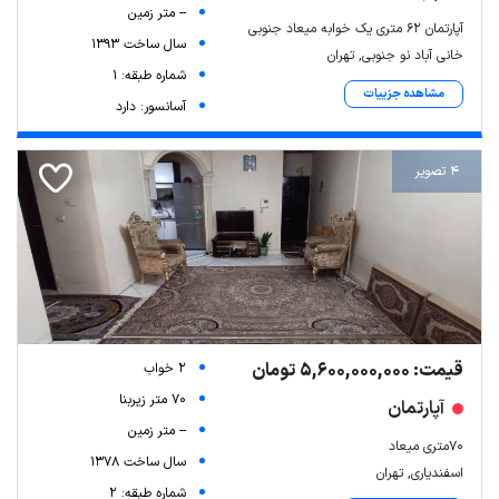
-- متر زمین
آپارتمان ۶۲ متری یک خوابه میعاد جنوبی
سال ساخت 1393
خانی آباد نو جنوبی, تهران
شماره طبقه: 1
مشاهده جزییات
آسانسور: دارد
4 تصویر
قیمت: 5,600,000,000 تومان
2 خواب
70 متر زیربنا
آپارتمان
-- متر زمین
۷۰متری میعاد
سال ساخت 1378
اسفندیاری, تهران
شماره طبقه: 2