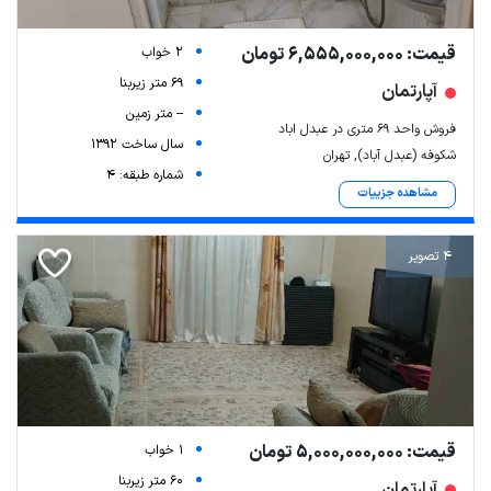
قیمت: 6,555,000,000 تومان
2 خواب
69 متر زیربنا
آپارتمان
-- متر زمین
فروش واحد ۶۹ متری در عبدل اباد
سال ساخت 1392
شکوفه (عبدل آباد), تهران
شماره طبقه: 4
مشاهده جزییات
4 تصویر
قیمت: 5,000,000,000 تومان
1 خواب
60 متر زیربنا
آپارتمان