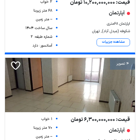
قیمت: 10,200,000,000 تومان
2 خواب
68 متر زیربنا
آپارتمان
-- متر زمین
اپارتمان ۶۸متری
سال ساخت 1404
شکوفه (عبدل آباد), تهران
شماره طبقه: 2
مشاهده جزییات
آسانسور: دارد
4 تصویر
قیمت: 6,300,000,000 تومان
1 خواب
70 متر زیربنا
آپارتمان
-- متر زمین