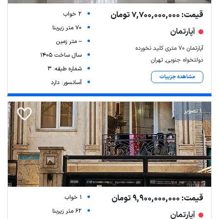
قیمت: 7,700,000,000 تومان
2 خواب
70 متر زیربنا
آپارتمان
-- متر زمین
آپارتمان ۷۰ متری کلید نخورده
سال ساخت 1405
دولتخواه جنوبی, تهران
شماره طبقه: 3
مشاهده جزییات
آسانسور: دارد
1 تصویر
قیمت: 9,900,000,000 تومان
1 خواب
62 متر زیربنا
آپارتمان