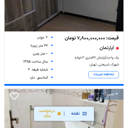
قیمت: 7,800,000,000 تومان
2 خواب
67 متر زیربنا
آپارتمان
-- متر زمین
یک واحدآپارتمان ۶۷متری ۲خوابه
سال ساخت 1385
شهرک شریعتی, تهران
شماره طبقه: 2
مشاهده جزییات
آسانسور: دارد
4 تصویر
درخواست
نقشه
ملک