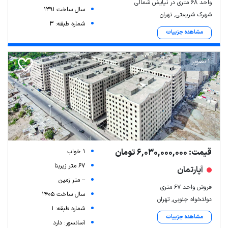
واحد ۶۸ متری در نیایش شمالی
سال ساخت 1391
شهرک شریعتی, تهران
شماره طبقه: 3
مشاهده جزییات
1 تصویر
Leaflet
| Map data ©
ariamarz.com
قیمت: 6,030,000,000 تومان
1 خواب
67 متر زیربنا
آپارتمان
-- متر زمین
فروش واحد ۶۷ متری
سال ساخت 1405
دولتخواه جنوبی, تهران
شماره طبقه: 1
مشاهده جزییات
آسانسور: دارد