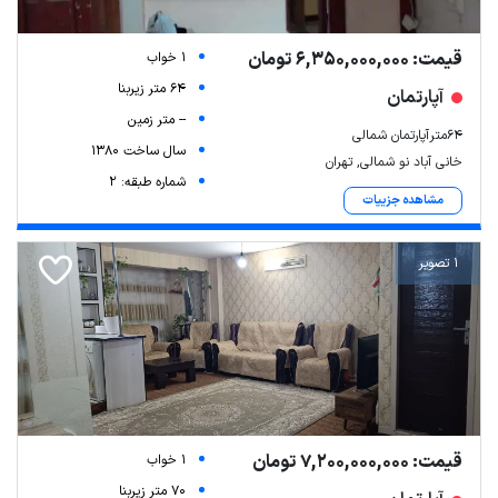
قیمت: 6,350,000,000 تومان
1 خواب
64 متر زیربنا
آپارتمان
-- متر زمین
64مترآپارتمان شمالی
سال ساخت 1380
خانی آباد نو شمالی, تهران
شماره طبقه: 2
مشاهده جزییات
1 تصویر
قیمت: 7,200,000,000 تومان
1 خواب
70 متر زیربنا