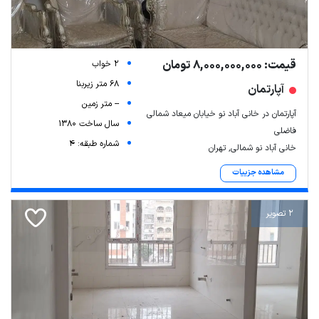
قیمت: 8,000,000,000 تومان
2 خواب
68 متر زیربنا
آپارتمان
-- متر زمین
آپارتمان در خانی آباد نو خیابان میعاد شمالی
سال ساخت 1380
فاضلی
شماره طبقه: 4
خانی آباد نو شمالی, تهران
مشاهده جزییات
2 تصویر