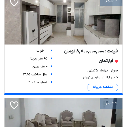
4 تصویر
قیمت: 8,800,000,000 تومان
2 خواب
65 متر زیربنا
آپارتمان
-- متر زمین
فروش اپارتمان ۶۵متری
سال ساخت 1385
خانی آباد نو جنوبی, تهران
شماره طبقه: 3
مشاهده جزییات
4 تصویر