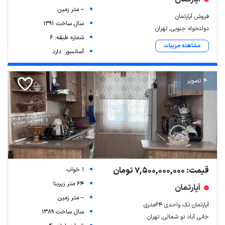
-- متر زمین
فروش آپارتمان
سال ساخت 1391
دولتخواه جنوبی, تهران
شماره طبقه: 6
مشاهده جزییات
آسانسور: دارد
4 تصویر
قیمت: 7,500,000,000 تومان
1 خواب
64 متر زیربنا
آپارتمان
-- متر زمین
آپارتمان تک واحدی ۶۴متری
سال ساخت 1389
خانی آباد نو شمالی, تهران