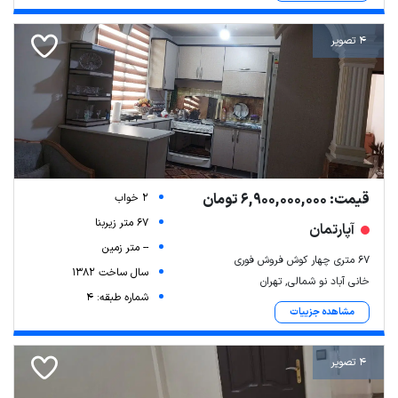
4 تصویر
قیمت: 6,900,000,000 تومان
2 خواب
67 متر زیربنا
آپارتمان
-- متر زمین
۶۷ متری چهار کوش فروش فوری
سال ساخت 1382
خانی آباد نو شمالی, تهران
شماره طبقه: 4
مشاهده جزییات
4 تصویر