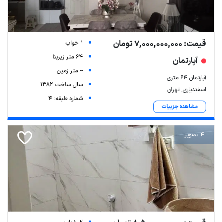
قیمت: 7,000,000,000 تومان
1 خواب
64 متر زیربنا
آپارتمان
-- متر زمین
آپارتمان ۶۴ متری
سال ساخت 1382
اسفندیاری, تهران
شماره طبقه: 4
مشاهده جزییات
4 تصویر