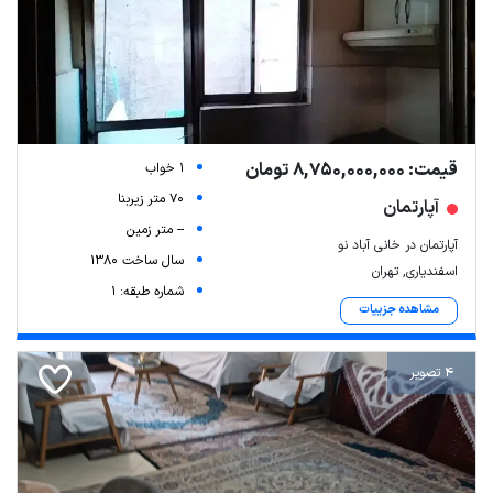
قیمت: 8,750,000,000 تومان
1 خواب
70 متر زیربنا
آپارتمان
-- متر زمین
آپارتمان در خانی آباد نو
سال ساخت 1380
اسفندیاری, تهران
شماره طبقه: 1
مشاهده جزییات
4 تصویر