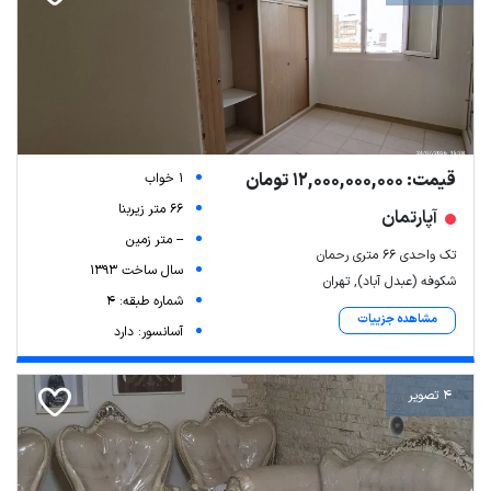
قیمت: 12,000,000,000 تومان
1 خواب
66 متر زیربنا
آپارتمان
-- متر زمین
تک واحدی 66 متری رحمان
سال ساخت 1393
شکوفه (عبدل آباد), تهران
شماره طبقه: 4
مشاهده جزییات
آسانسور: دارد
4 تصویر