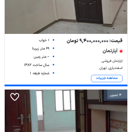
قیمت: 9,400,000,000 تومان
1 خواب
69 متر زیربنا
آپارتمان
-- متر زمین
اپارتمان فروشی
سال ساخت 1382
اسفندیاری, تهران
شماره طبقه: 1
مشاهده جزییات
4 تصویر