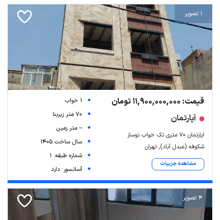
1 تصویر
قیمت: 11,900,000,000 تومان
1 خواب
70 متر زیربنا
آپارتمان
-- متر زمین
اپارتمان ۷۰ متری تک خواب نوساز
سال ساخت 1405
شکوفه (عبدل آباد), تهران
شماره طبقه: 1
مشاهده جزییات
آسانسور: دارد
4 تصویر