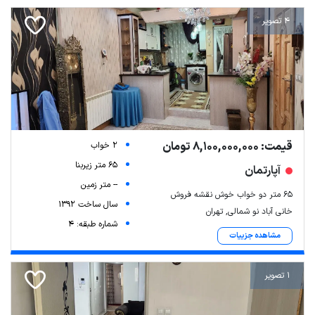
4 تصویر
قیمت: 8,100,000,000 تومان
2 خواب
65 متر زیربنا
آپارتمان
-- متر زمین
۶۵ متر دو خواب خوش نقشه فروش
سال ساخت 1392
خانی آباد نو شمالی, تهران
شماره طبقه: 4
مشاهده جزییات
1 تصویر