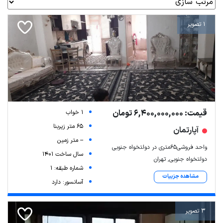
1 تصویر
قیمت: 6,400,000,000 تومان
1 خواب
65 متر زیربنا
آپارتمان
-- متر زمین
واحد فروشی۶۵متری در دولتخواه جنوبی
سال ساخت 1401
دولتخواه جنوبی, تهران
شماره طبقه: 1
مشاهده جزییات
آسانسور: دارد
3 تصویر