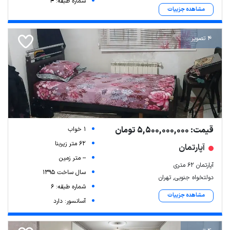
شماره طبقه: 4
مشاهده جزییات
4 تصویر
قیمت: 5,500,000,000 تومان
1 خواب
62 متر زیربنا
آپارتمان
-- متر زمین
آپارتمان 62 متری
سال ساخت 1395
دولتخواه جنوبی, تهران
شماره طبقه: 6
مشاهده جزییات
آسانسور: دارد