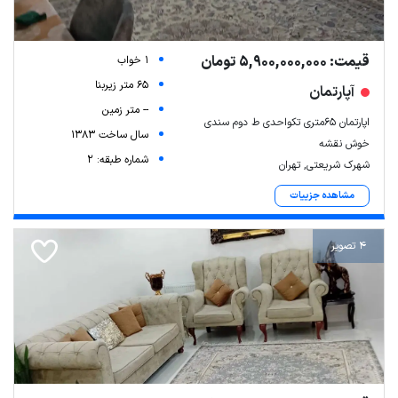
قیمت: 5,900,000,000 تومان
1 خواب
65 متر زیربنا
آپارتمان
-- متر زمین
اپارتمان ۶۵متری تکواحدی ط دوم سندی
سال ساخت 1383
خوش نقشه
شماره طبقه: 2
شهرک شریعتی, تهران
مشاهده جزییات
4 تصویر