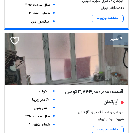
آپارتمان ۷۰متری شهرک سهیل
سال ساخت 1396
نعمت‌آباد, تهران
شماره طبقه: 3
مشاهده جزییات
آسانسور: دارد
4 تصویر
قیمت: 3,844,000,000 تومان
1 خواب
60 متر زیربنا
آپارتمان
-- متر زمین
خونه بدونه خلاف بر ق گاز تلفن
سال ساخت 1390
شهرک ابوذر, تهران
شماره طبقه: 2
مشاهده جزییات