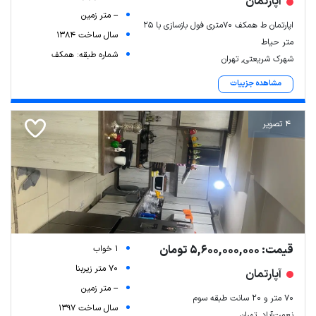
آپارتمان
-- متر زمین
اپارتمان ط همکف ۷۰متری فول بازسازی با ۲۵
سال ساخت 1384
متر حیاط
شماره طبقه: همکف
شهرک شریعتی, تهران
مشاهده جزییات
4 تصویر
قیمت: 5,600,000,000 تومان
1 خواب
70 متر زیربنا
آپارتمان
-- متر زمین
۷۰ متر و ۲۰ سانت طبقه سوم
سال ساخت 1397
نعمت‌آباد, تهران