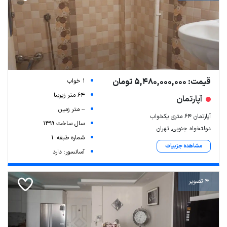
قیمت: 5,480,000,000 تومان
1 خواب
64 متر زیربنا
آپارتمان
-- متر زمین
آپارتمان ۶۴ متری یکخواب
سال ساخت 1399
دولتخواه جنوبی, تهران
شماره طبقه: 1
مشاهده جزییات
آسانسور: دارد
4 تصویر