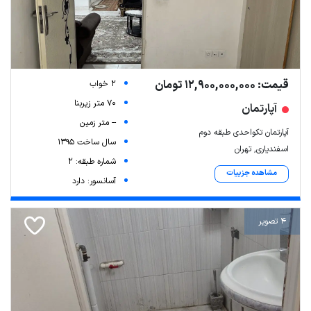
قیمت: 12,900,000,000 تومان
2 خواب
70 متر زیربنا
آپارتمان
-- متر زمین
آپارتمان تکواحدی طبقه دوم
سال ساخت 1395
اسفندیاری, تهران
شماره طبقه: 2
مشاهده جزییات
آسانسور: دارد
4 تصویر