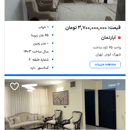
قیمت: 3,700,000,000 تومان
1 خواب
65 متر زیربنا
آپارتمان
-- متر زمین
واحد ۶۵ تازه ساخت
سال ساخت 1403
شهرک ابوذر, تهران
شماره طبقه: 6
مشاهده جزییات
آسانسور: دارد
3 تصویر