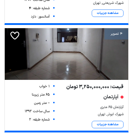
شهرک شریعتی, تهران
شماره طبقه: 4
مشاهده جزییات
آسانسور: دارد
4 تصویر
قیمت: 3,250,000,000 تومان
1 خواب
65 متر زیربنا
آپارتمان
-- متر زمین
آپارتمان ۶۵ متری
سال ساخت 1392
شهرک ابوذر, تهران
شماره طبقه: 2
مشاهده جزییات