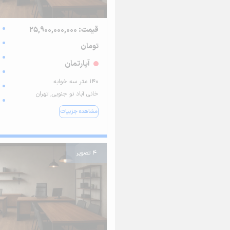
قیمت: 25,900,000,000
تومان
آپارتمان
140 متر سه خوابه
خانی آباد نو جنوبی, تهران
مشاهده جزییات
4 تصویر