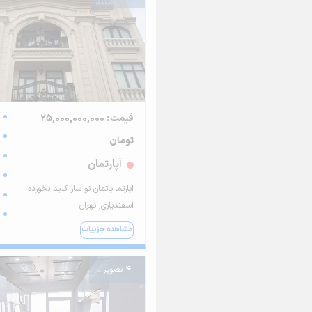
قیمت: 25,000,000,000
تومان
آپارتمان
اپارتمااپاتمان نو ساز کلید نخورده
اسفندیاری, تهران
مشاهده جزییات
4 تصویر