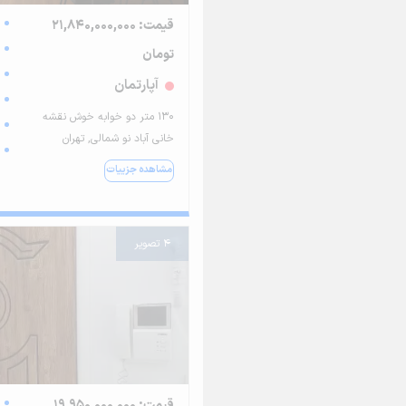
قیمت: 21,840,000,000
تومان
آپارتمان
130 متر دو خوابه خوش نقشه
خانی آباد نو شمالی, تهران
مشاهده جزییات
4 تصویر
قیمت: 19,950,000,000