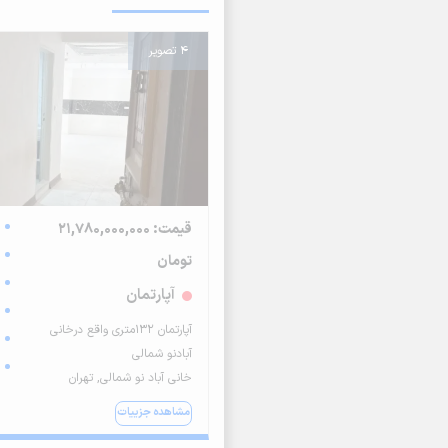
4 تصویر
قیمت: 21,780,000,000
تومان
آپارتمان
آپارتمان 132متری واقع درخانی
آبادنو شمالی
خانی آباد نو شمالی, تهران
مشاهده جزییات