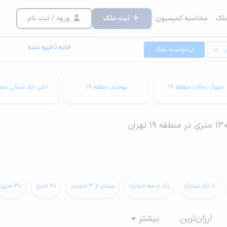
لک
محاسبه کمیسیون
ثبت ملک
ورود / ثبت نام
خانه ذخیره شده
درخواست ملک
شهرک رسالت منطقه 19
بهمنیار منطقه 19
خانی آباد شمالی منطق
تا یک میلیارد
یک تا سه میلیارد
بیشتر از 3 میلیارد
20 متری
30 متری
ارزان‌ترین
بیشتر