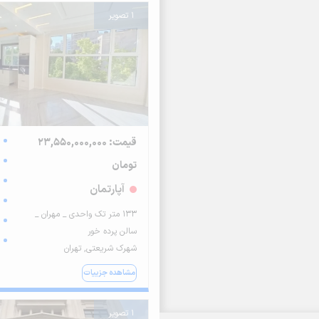
1 تصویر
قیمت: 23,550,000,000
تومان
آپارتمان
۱۳۳ متر تک واحدی _ مهران _
سالن پرده خور
شهرک شریعتی, تهران
مشاهده جزییات
1 تصویر