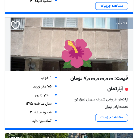
شماره طبقه: 4
مشاهده جزییات
1 تصویر
قیمت: 7,000,000,000 تومان
1 خواب
75 متر زیربنا
آپارتمان
-- متر زمین
آپارتمان فروشی شهرک سهیل غرق نور
سال ساخت 1395
نعمت‌آباد, تهران
شماره طبقه: 3
مشاهده جزییات
آسانسور: دارد