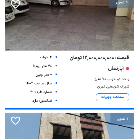
4 تصویر
قیمت: 12,000,000,000 تومان
2 خواب
70 متر زیربنا
آپارتمان
-- متر زمین
واحد دو خواب ۷۰ متری
سال ساخت 1402
شهرک شریعتی, تهران
شماره طبقه: 4
مشاهده جزییات
آسانسور: دارد
1 تصویر