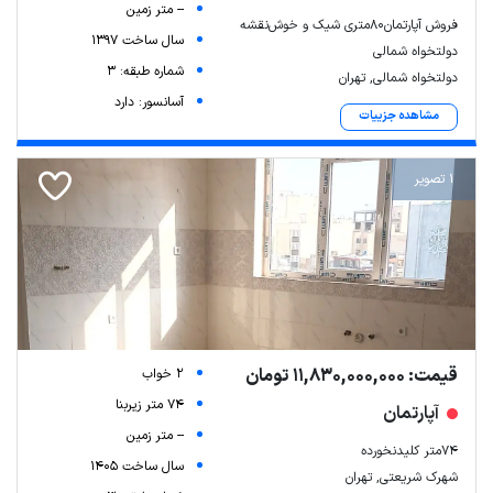
-- متر زمین
فروش آپارتمان۸۰متری شیک و خوش‌نقشه
سال ساخت 1397
دولتخواه شمالی
شماره طبقه: 3
دولتخواه شمالی, تهران
آسانسور: دارد
مشاهده جزییات
1 تصویر
قیمت: 11,830,000,000 تومان
2 خواب
74 متر زیربنا
آپارتمان
-- متر زمین
۷۴متر کلیدنخورده
سال ساخت 1405
شهرک شریعتی, تهران