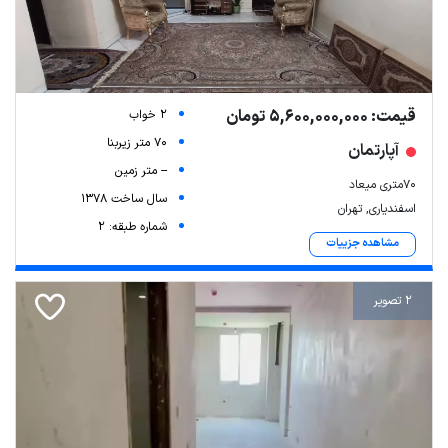
قیمت: 5,600,000,000 تومان
2 خواب
70 متر زیربنا
آپارتمان
-- متر زمین
۷۰متری میعاد
سال ساخت 1378
اسفندیاری, تهران
شماره طبقه: 2
مشاهده جزییات
2 تصویر