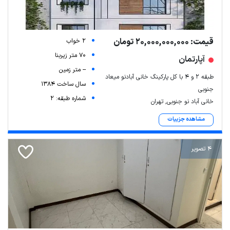
قیمت: 20,000,000,000 تومان
2 خواب
70 متر زیربنا
آپارتمان
-- متر زمین
طبقه ۲ و ۴ با کل پارکینگ خانی آبادنو میعاد
سال ساخت 1384
جنوبی
شماره طبقه: 2
خانی آباد نو جنوبی, تهران
مشاهده جزییات
4 تصویر