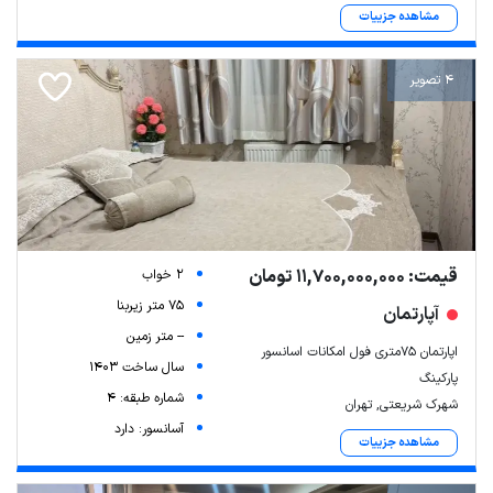
مشاهده جزییات
4 تصویر
قیمت: 11,700,000,000 تومان
2 خواب
75 متر زیربنا
آپارتمان
-- متر زمین
اپارتمان ۷۵متری فول امکانات اسانسور
سال ساخت 1403
پارکینگ
شماره طبقه: 4
شهرک شریعتی, تهران
آسانسور: دارد
مشاهده جزییات