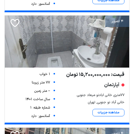
مشاهده جزییات
آسانسور: دارد
4 تصویر
قیمت: 15,200,000,000 تومان
1 خواب
77 متر زیربنا
آپارتمان
-- متر زمین
۷۷متری خانی ابادنو میعاد جنوبی
سال ساخت 1401
خانی آباد نو جنوبی, تهران
شماره طبقه: 1
مشاهده جزییات
آسانسور: دارد
4 تصویر