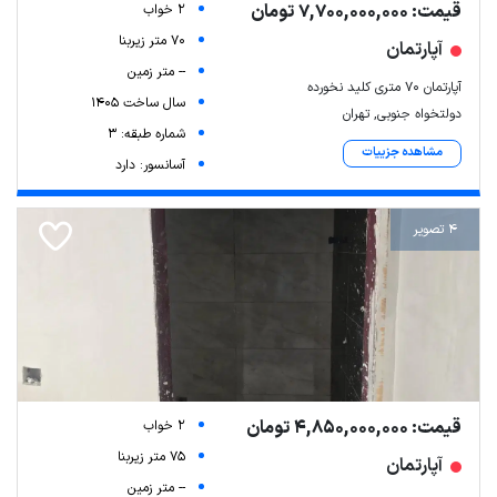
قیمت: 7,700,000,000 تومان
2 خواب
70 متر زیربنا
آپارتمان
-- متر زمین
آپارتمان ۷۰ متری کلید نخورده
سال ساخت 1405
دولتخواه جنوبی, تهران
شماره طبقه: 3
مشاهده جزییات
آسانسور: دارد
4 تصویر
Leaflet
| Map data ©
ariamarz.com
قیمت: 4,850,000,000 تومان
2 خواب
75 متر زیربنا
آپارتمان
-- متر زمین