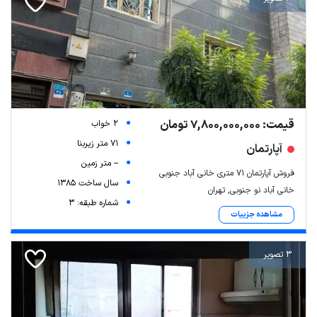
قیمت: 7,800,000,000 تومان
2 خواب
71 متر زیربنا
آپارتمان
-- متر زمین
فروش آپارتمان ۷۱ متری خانی آباد جنوبی
سال ساخت 1385
خانی آباد نو جنوبی, تهران
شماره طبقه: 3
مشاهده جزییات
3 تصویر