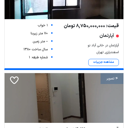
قیمت: 8,750,000,000 تومان
1 خواب
70 متر زیربنا
آپارتمان
-- متر زمین
آپارتمان در خانی آباد نو
سال ساخت 1380
اسفندیاری, تهران
شماره طبقه: 1
مشاهده جزییات
4 تصویر