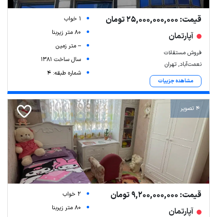
قیمت: 25,000,000,000 تومان
1 خواب
80 متر زیربنا
آپارتمان
-- متر زمین
فروش مستقلات
سال ساخت 1381
نعمت‌آباد, تهران
شماره طبقه: 4
مشاهده جزییات
4 تصویر
قیمت: 9,200,000,000 تومان
2 خواب
80 متر زیربنا
آپارتمان