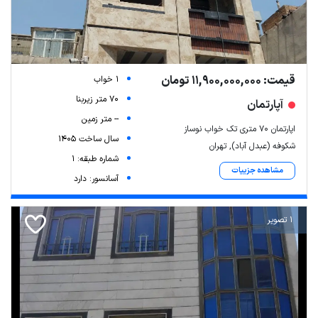
قیمت: 11,900,000,000 تومان
1 خواب
70 متر زیربنا
آپارتمان
-- متر زمین
اپارتمان ۷۰ متری تک خواب نوساز
سال ساخت 1405
شکوفه (عبدل آباد), تهران
شماره طبقه: 1
مشاهده جزییات
آسانسور: دارد
1 تصویر