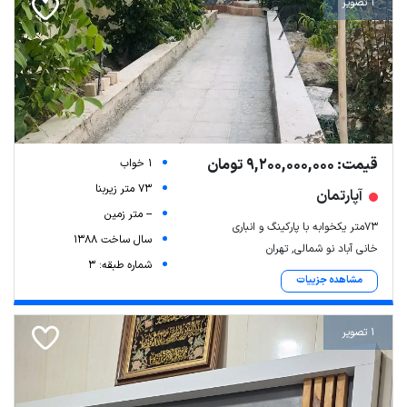
1 تصویر
قیمت: 9,200,000,000 تومان
1 خواب
73 متر زیربنا
آپارتمان
-- متر زمین
۷۳متر یکخوابه با پارکینگ و انباری
سال ساخت 1388
خانی آباد نو شمالی, تهران
شماره طبقه: 3
مشاهده جزییات
1 تصویر