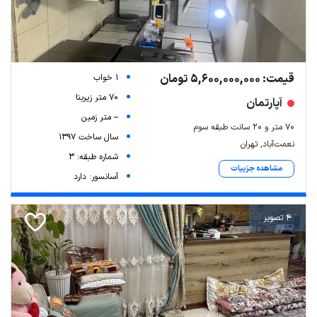
قیمت: 5,600,000,000 تومان
1 خواب
70 متر زیربنا
آپارتمان
-- متر زمین
۷۰ متر و ۲۰ سانت طبقه سوم
سال ساخت 1397
نعمت‌آباد, تهران
شماره طبقه: 3
مشاهده جزییات
آسانسور: دارد
4 تصویر