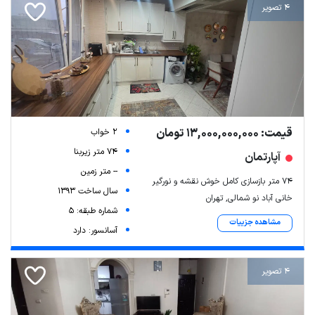
4 تصویر
قیمت: 13,000,000,000 تومان
2 خواب
74 متر زیربنا
آپارتمان
-- متر زمین
۷۴ متر بازسازی کامل خوش نقشه و نورگیر
سال ساخت 1393
خانی آباد نو شمالی, تهران
شماره طبقه: 5
مشاهده جزییات
آسانسور: دارد
4 تصویر