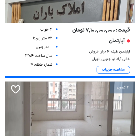
قیمت: 7,100,000,000 تومان
2 خواب
72 متر زیربنا
آپارتمان
-- متر زمین
اپارتمان طبقه 4 برای فروش
سال ساخت 1384
خانی آباد نو جنوبی, تهران
شماره طبقه: 4
مشاهده جزییات
2 تصویر