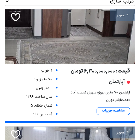
4 تصویر
قیمت: 6,300,000,000 تومان
1 خواب
70 متر زیربنا
آپارتمان
-- متر زمین
آپارتمان ۷۰ متری پروژه سهیل نعمت آباد
سال ساخت 1396
نعمت‌آباد, تهران
شماره طبقه: 5
مشاهده جزییات
آسانسور: دارد
4 تصویر