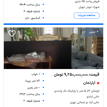
فروش واحد 75 متری
سال ساخت 1404
شهرک ابوذر, تهران
شماره طبقه: 6
مشاهده جزییات
آسانسور: دارد
3 تصویر
قیمت: 9,250,000,000 تومان
1 خواب
72 متر زیربنا
آپارتمان
-- متر زمین
اپارتمان ۷۲_۵ متر با پارکینگ تک واحدی
سال ساخت 1382
خانی ابادنو
شماره طبقه: 2
خانی آباد نو شمالی, تهران