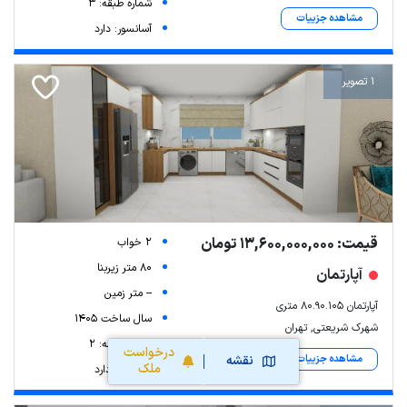
شماره طبقه: 3
مشاهده جزییات
آسانسور: دارد
1 تصویر
قیمت: 13,600,000,000 تومان
2 خواب
80 متر زیربنا
آپارتمان
-- متر زمین
آپارتمان 80.90.105 متری
سال ساخت 1405
شهرک شریعتی, تهران
شماره طبقه: 2
درخواست
مشاهده جزییات
نقشه
ملک
آسانسور: دارد