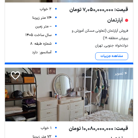
قیمت: 7,050,000,000 تومان
2 خواب
74 متر زیربنا
آپارتمان
-- متر زمین
فروش آپارتمان (تعاونی مسکن آموزش و
سال ساخت 1405
پرورش منطقه 19)
شماره طبقه: 8
دولتخواه جنوبی, تهران
آسانسور: دارد
مشاهده جزییات
4 تصویر
قیمت: 10,080,000,000 تومان
1 خواب
72 متر زیربنا