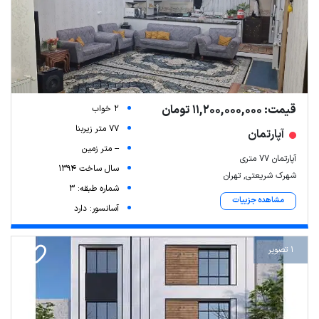
قیمت: 11,200,000,000 تومان
2 خواب
77 متر زیربنا
آپارتمان
-- متر زمین
آپارتمان ۷۷ متری
سال ساخت 1394
شهرک شریعتی, تهران
شماره طبقه: 3
مشاهده جزییات
آسانسور: دارد
1 تصویر