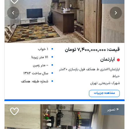
قیمت: 7,400,000,000 تومان
1 خواب
71 متر زیربنا
آپارتمان
-- متر زمین
اپارتمان۷۱متری ط همکف فول بازسازی ۲۰متر
سال ساخت 1382
حیاط
شماره طبقه: همکف
شهرک شریعتی, تهران
مشاهده جزییات
4 تصویر