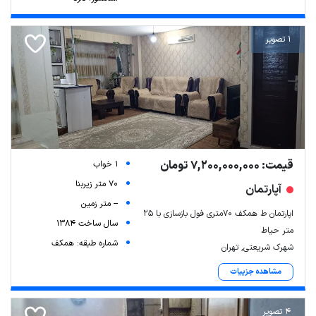
1 تصویر
قیمت: 7,200,000,000 تومان
1 خواب
70 متر زیربنا
آپارتمان
-- متر زمین
اپارتمان ط همکف ۷۰متری فول بازسازی با ۲۵
سال ساخت 1384
متر حیاط
شماره طبقه: همکف
شهرک شریعتی, تهران
مشاهده جزییات
4 تصویر