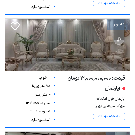
مشاهده جزییات
آسانسور: دارد
1 تصویر
قیمت: 12,000,000,000 تومان
2 خواب
75 متر زیربنا
آپارتمان
-- متر زمین
اپارتمان فول امکانات
سال ساخت 1401
شهرک شریعتی, تهران
شماره طبقه: 2
مشاهده جزییات
آسانسور: دارد