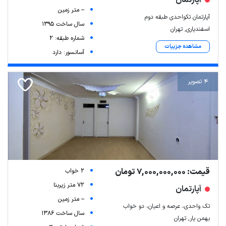
-- متر زمین
آپارتمان تکواحدی طبقه دوم
سال ساخت 1395
اسفندیاری, تهران
شماره طبقه: 2
مشاهده جزییات
آسانسور: دارد
4 تصویر
قیمت: 7,000,000,000 تومان
2 خواب
72 متر زیربنا
آپارتمان
-- متر زمین
تک واحدی، عرصه و اعیان، دو خواب
سال ساخت 1386
بهمن یار, تهران