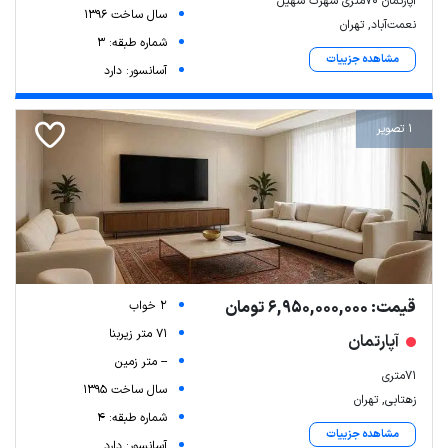
آپارتمان ۷۰متری شهرک سهیل
سال ساخت 1396
نعمت‌آباد, تهران
شماره طبقه: 3
مشاهده جزییات
آسانسور: دارد
1 تصویر
قیمت: 6,950,000,000 تومان
2 خواب
71 متر زیربنا
آپارتمان
-- متر زمین
71متری
سال ساخت 1395
زهتابی, تهران
شماره طبقه: 4
مشاهده جزییات
آسانسور: دارد